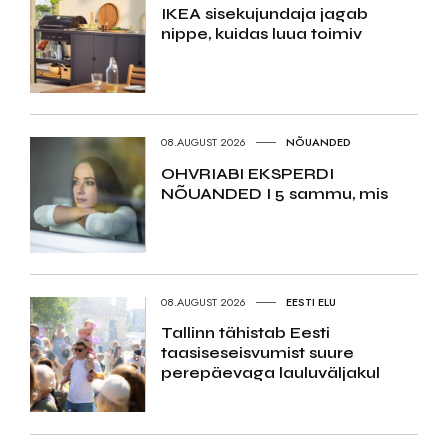
IKEA sisekujundaja jagab
nippe, kuidas luua toimiv
08.AUGUST 2026
NÕUANDED
OHVRIABI EKSPERDI
NÕUANDED I 5 sammu, mis
08.AUGUST 2026
EESTI ELU
Tallinn tähistab Eesti
taasiseseisvumist suure
perepäevaga lauluväljakul