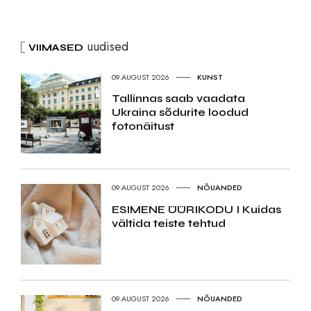
uudised
VIIMASED
09.AUGUST 2026
KUNST
Tallinnas saab vaadata
Ukraina sõdurite loodud
fotonäitust
09.AUGUST 2026
NÕUANDED
ESIMENE ÜÜRIKODU I Kuidas
vältida teiste tehtud
09.AUGUST 2026
NÕUANDED