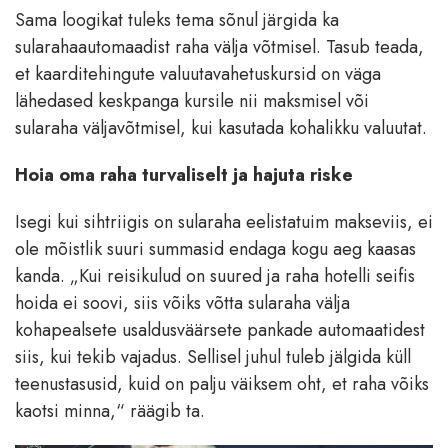
Sama loogikat tuleks tema sõnul järgida ka
sularahaautomaadist raha välja võtmisel. Tasub teada,
et kaarditehingute valuutavahetuskursid on väga
lähedased keskpanga kursile nii maksmisel või
sularaha väljavõtmisel, kui kasutada kohalikku valuutat.
Hoia oma raha turvaliselt ja hajuta riske
Isegi kui sihtriigis on sularaha eelistatuim makseviis, ei
ole mõistlik suuri summasid endaga kogu aeg kaasas
kanda. „Kui reisikulud on suured ja raha hotelli seifis
hoida ei soovi, siis võiks võtta sularaha välja
kohapealsete usaldusväärsete pankade automaatidest
siis, kui tekib vajadus. Sellisel juhul tuleb jälgida küll
teenustasusid, kuid on palju väiksem oht, et raha võiks
kaotsi minna,“ räägib ta.