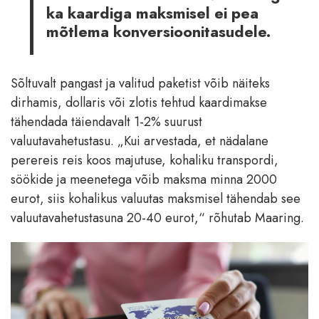
ka kaardiga maksmisel ei pea
mõtlema konversioonitasudele.
Sõltuvalt pangast ja valitud paketist võib näiteks
dirhamis, dollaris või zlotis tehtud kaardimakse
tähendada täiendavalt 1-2% suurust
valuutavahetustasu. „Kui arvestada, et nädalane
perereis reis koos majutuse, kohaliku transpordi,
söökide ja meenetega võib maksma minna 2000
eurot, siis kohalikus valuutas maksmisel tähendab see
valuutavahetustasuna 20-40 eurot,“ rõhutab Maaring.