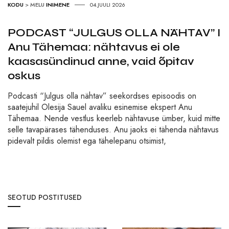
KODU
>
MELU
INIMENE
04.JUULI 2026
PODCAST “JULGUS OLLA NÄHTAV” I
Anu Tähemaa: nähtavus ei ole
kaasasündinud anne, vaid õpitav
oskus
Podcasti “Julgus olla nähtav” seekordses episoodis on
saatejuhil Olesija Sauel avaliku esinemise ekspert Anu
Tähemaa. Nende vestlus keerleb nähtavuse ümber, kuid mitte
selle tavapärases tähenduses. Anu jaoks ei tähenda nähtavus
pidevalt pildis olemist ega tähelepanu otsimist,
SEOTUD POSTITUSED