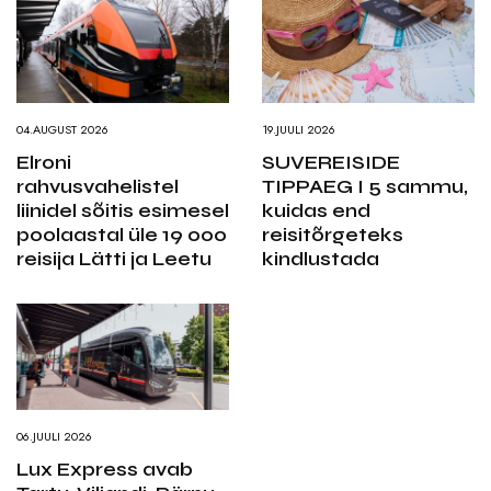
04.AUGUST 2026
19.JUULI 2026
Elroni
SUVEREISIDE
rahvusvahelistel
TIPPAEG I 5 sammu,
liinidel sõitis esimesel
kuidas end
poolaastal üle 19 000
reisitõrgeteks
reisija Lätti ja Leetu
kindlustada
06.JUULI 2026
Lux Express avab