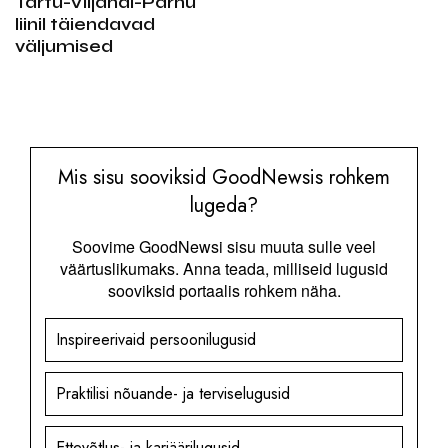
Tartu-Viljandi-Pärnu
liinil täiendavad
väljumised
Mis sisu sooviksid GoodNewsis rohkem
lugeda?
Soovime GoodNewsi sisu muuta sulle veel
väärtuslikumaks. Anna teada, milliseid lugusid
sooviksid portaalis rohkem näha.
Inspireerivaid persoonilugusid
Praktilisi nõuande- ja terviselugusid
Ettevõtlus- ja karjäärilugusid