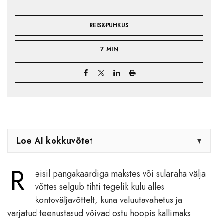
REIS&PUHKUS
7 MIN
Loe AI kokkuvõtet
▾
R
eisil pangakaardiga makstes või sularaha välja
võttes selgub tihti tegelik kulu alles
kontoväljavõttelt, kuna valuutavahetus ja
varjatud teenustasud võivad ostu hoopis kallimaks