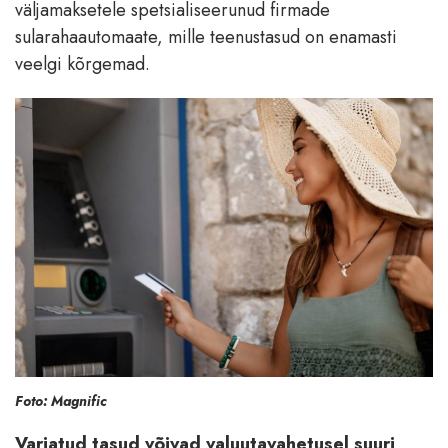
väljamaksetele spetsialiseerunud firmade
sularahaautomaate, mille teenustasud on enamasti
veelgi kõrgemad.
Foto: Magnific
Varjatud tasud võivad valuutavahetusel suuri