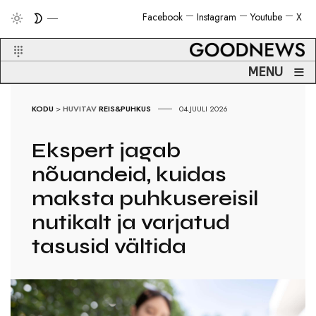
Facebook
Instagram
Youtube
X
≡
MENU
KODU
>
HUVITAV
REIS&PUHKUS
04.JUULI 2026
Ekspert jagab
nõuandeid, kuidas
maksta puhkusereisil
nutikalt ja varjatud
tasusid vältida