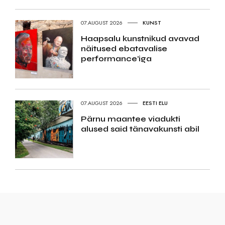
07.AUGUST 2026
KUNST
Haapsalu kunstnikud avavad
näitused ebatavalise
performance’iga
07.AUGUST 2026
EESTI ELU
Pärnu maantee viadukti
alused said tänavakunsti abil