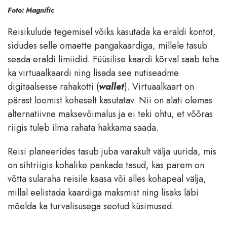
Foto: Magnific
Reisikulude tegemisel võiks kasutada ka eraldi kontot,
sidudes selle omaette pangakaardiga, millele tasub
seada eraldi limiidid. Füüsilise kaardi kõrval saab teha
ka virtuaalkaardi ning lisada see nutiseadme
digitaalsesse rahakotti (
wallet
). Virtuaalkaart on
pärast loomist koheselt kasutatav. Nii on alati olemas
alternatiivne maksevõimalus ja ei teki ohtu, et võõras
riigis tuleb ilma rahata hakkama saada.
Reisi planeerides tasub juba varakult välja uurida, mis
on sihtriigis kohalike pankade tasud, kas parem on
võtta sularaha reisile kaasa või alles kohapeal välja,
millal eelistada kaardiga maksmist ning lisaks läbi
mõelda ka turvalisusega seotud küsimused.