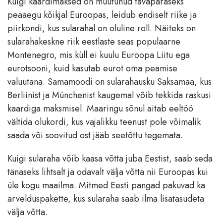
Kuigi kaardimaksed on muutunud tavapäraseks
peaaegu kõikjal Euroopas, leidub endiselt riike ja
piirkondi, kus sularahal on oluline roll. Näiteks on
sularahakeskne riik eestlaste seas populaarne
Montenegro, mis küll ei kuulu Euroopa Liitu ega
eurotsooni, kuid kasutab eurot oma peamise
valuutana. Samamoodi on sularahausku Saksamaa, kus
Berliinist ja Münchenist kaugemal võib tekkida raskusi
kaardiga maksmisel. Maaringu sõnul aitab eeltöö
vältida olukordi, kus vajalikku teenust pole võimalik
saada või soovitud ost jääb seetõttu tegemata.
Kuigi sularaha võib kaasa võtta juba Eestist, saab seda
tänaseks lihtsalt ja odavalt välja võtta nii Euroopas kui
üle kogu maailma. Mitmed Eesti pangad pakuvad ka
arvelduspakette, kus sularaha saab ilma lisatasudeta
välja võtta.