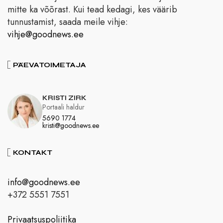
mitte ka võõrast. Kui tead kedagi, kes väärib
tunnustamist, saada meile vihje:
vihje@goodnews.ee
PÄEVATOIMETAJA
KRISTI ZIRK
Portaali haldur
5690 1774
kristi@goodnews.ee
KONTAKT
info@goodnews.ee
+372 5551 7551
Privaatsuspoliitika