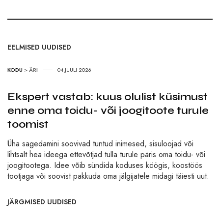
EELMISED UUDISED
KODU
>
ÄRI
04.JUULI 2026
Ekspert vastab: kuus olulist küsimust
enne oma toidu- või joogitoote turule
toomist
Üha sagedamini soovivad tuntud inimesed, sisuloojad või
lihtsalt hea ideega ettevõtjad tulla turule päris oma toidu- või
joogitootega. Idee võib sündida koduses köögis, koostöös
tootjaga või soovist pakkuda oma jälgijatele midagi täiesti uut.
JÄRGMISED UUDISED