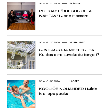
08.AUGUST 2026
INIMENE
PODCAST “JULGUS OLLA
NÄHTAV” I Jane Hassan:
08.AUGUST 2026
NÕUANDED
SUVILAOSTJA MEELESPEA I
Kuidas osta suvekodu targalt?
08.AUGUST 2026
LAPSED
KOOLIÕE NÕUANDED I Mida
iga laps peaks