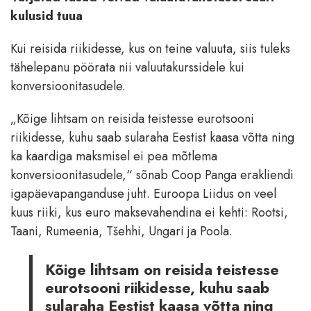
kulusid tuua
Kui reisida riikidesse, kus on teine valuuta, siis tuleks
tähelepanu pöörata nii valuutakurssidele kui
konversioonitasudele.
„Kõige lihtsam on reisida teistesse eurotsooni
riikidesse, kuhu saab sularaha Eestist kaasa võtta ning
ka kaardiga maksmisel ei pea mõtlema
konversioonitasudele,“ sõnab Coop Panga erakliendi
igapäevapanganduse juht. Euroopa Liidus on veel
kuus riiki, kus euro maksevahendina ei kehti: Rootsi,
Taani, Rumeenia, Tšehhi, Ungari ja Poola.
Kõige lihtsam on reisida teistesse
eurotsooni riikidesse, kuhu saab
sularaha Eestist kaasa võtta ning