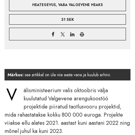
,
HEATEGEVUS
VABA VALGEVENE HEAKS
31 SEK
Märkus:
see artikkel on üle viie aasta vana ja kuulub arhiivi.
V
älisministeerium valis oktoobris välja
kuulutatud Valgevene arengukoostöö
projektide piiratud taotlusvooru projektid,
mida rahastatakse kokku 800 000 euroga. Projekte
viiakse ellu alates 2021. aastast kuni aastani 2022 ning
mõnel juhul ka kuni 2023.