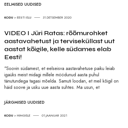
EELMISED UUDISED
KODU
>
EESTI ELU
31.DETSEMBER 2020
VIDEO I Jüri Ratas: rõõmurohket
aastavahetust ja terviseküllast uut
aastat kõigile, kelle südames elab
Eesti!
"Soovin südamest, et eelseisva aastavahetuse paiku leiab
igaüks meist midagi millele möödunud aasta puhul
tänutundega tagasi mõelda. Samuti loodan, et meil kõigil on
häid soove ja usku uue aasta suhtes. Ma usun, et
JÄRGMISED UUDISED
KODU
>
HINGELE
01.JAANUAR 2021