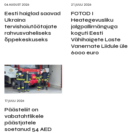
04.AUGUST 2026
21.JUULI 2026
Eesti haiglad saavad
FOTOD I
Ukraina
Heategevusliku
tervishoiutöötajate
jalgpallimänguga
rahvusvaheliseks
koguti Eesti
õppekeskuseks
Vähihaigete Laste
Vanemate Liidule üle
6000 euro
17.JUULI 2026
Päästeliit on
vabatahtlikele
päästjatele
soetanud 54 AED