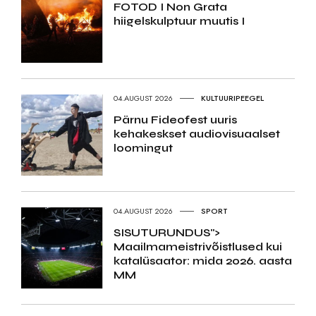
FOTOD I Non Grata
hiigelskulptuur muutis I
04.AUGUST 2026
KULTUURIPEEGEL
Pärnu Fideofest uuris
kehakeskset audiovisuaalset
loomingut
04.AUGUST 2026
SPORT
SISUTURUNDUS">
Maailmameistrivõistlused kui
katalüsaator: mida 2026. aasta
MM