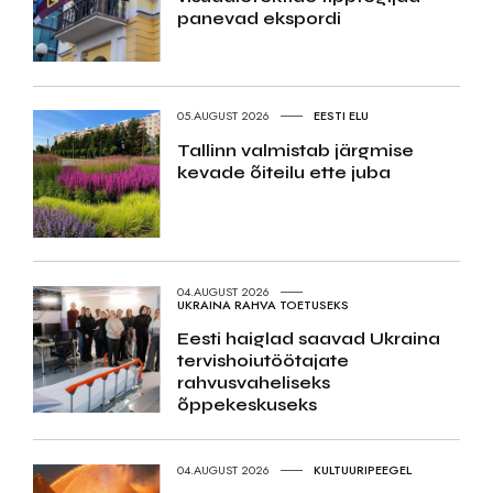
panevad ekspordi
05.AUGUST 2026
EESTI ELU
Tallinn valmistab järgmise
kevade õiteilu ette juba
04.AUGUST 2026
UKRAINA RAHVA TOETUSEKS
Eesti haiglad saavad Ukraina
tervishoiutöötajate
rahvusvaheliseks
õppekeskuseks
04.AUGUST 2026
KULTUURIPEEGEL