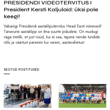
PRESIDENDI VIDEOTERVITUS I
President Kersti Kaljulaid: üksi pole
keegi!
Vabariigi Presidendi aastalõputervitus Head Eesti inimesed!
Tänavune aastalõpp on ilma suurte pidudeta. On muidugi
väga inimlik, et just nüüd, kui ei saa, tajume nende tundide
võlu ja väärtust paremini kui varem, aastavahetust
SEOTUD POSTITUSED