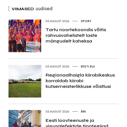
uudised
VIIMASED
05.AUGUST 2026
SPORT
Tartu noortekoondis võitis
rahvusvahelistelt laste
mängudelt kaheksa
05.AUGUST 2026
EESTI ELU
Regionaalhaigla kiirabikeskus
korraldab kiirabi
kutsemeisterlikkuse võistlusi
05.AUGUST 2026
ÄRI
Eesti loovteenuste ja
visuaalefektide tipptegijad