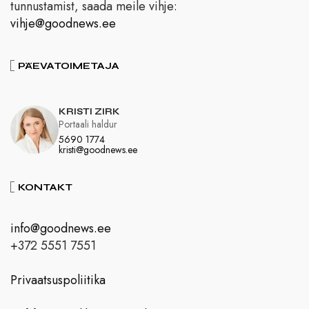
tunnustamist, saada meile vihje:
vihje@goodnews.ee
PÄEVATOIMETAJA
KRISTI ZIRK
Portaali haldur
5690 1774
kristi@goodnews.ee
KONTAKT
info@goodnews.ee
+372 5551 7551
Privaatsuspoliitika