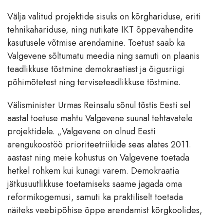
Välja valitud projektide sisuks on kõrghariduse, eriti
tehnikahariduse, ning nutikate IKT õppevahendite
kasutusele võtmise arendamine. Toetust saab ka
Valgevene sõltumatu meedia ning samuti on plaanis
teadlikkuse tõstmine demokraatiast ja õigusriigi
põhimõtetest ning terviseteadlikkuse tõstmine.
Välisminister Urmas Reinsalu sõnul tõstis Eesti sel
aastal toetuse mahtu Valgevene suunal tehtavatele
projektidele. „Valgevene on olnud Eesti
arengukoostöö prioriteetriikide seas alates 2011.
aastast ning meie kohustus on Valgevene toetada
hetkel rohkem kui kunagi varem. Demokraatia
jätkusuutlikkuse toetamiseks saame jagada oma
reformikogemusi, samuti ka praktiliselt toetada
näiteks veebipõhise õppe arendamist kõrgkoolides,