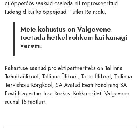
et õppetöös saaksid osaleda nii represseeritud
tudengid kui ka õppejõud,“ ütles Reinsalu.
Meie kohustus on Valgevene
toetada hetkel rohkem kui kunagi
varem.
Rahastuse saanud projektipartneriteks on Tallinna
Tehnikaülikool, Tallinna Ülikool, Tartu Ülikool, Tallinna
Tervishoiu Kõrgkool, SA Avatud Eesti Fond ning SA
Eesti Idapartnerluse Keskus. Kokku esitati Valgevene
suunal 15 taotlust.