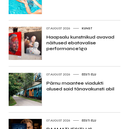
07.AUGUST 2026
KUNST
Haapsalu kunstnikud avavad
näitused ebatavalise
performance’iga
07.AUGUST 2026
EESTI ELU
Pärnu maantee viadukti
alused said tänavakunsti abil
07.AUGUST 2026
EESTI ELU