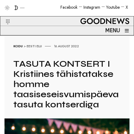
Facebook
Instagram
Youtube
X
≡
MENU
KODU
>
EESTI ELU
16.AUGUST 2022
TASUTA KONTSERT I
Kristiines tähistatakse
homme
taasiseseisvumispäeva
tasuta kontserdiga