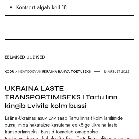
Kontsert algab kell 18.
EELMISED UUDISED
KODU
>
HEATEGEVUS
UKRAINA RAHVA TOETUSEKS
16.AUGUST 2022
UKRAINA LASTE
TRANSPORTIMISEKS I Tartu linn
kingib Lvivile kolm bussi
Lääne-Ukrainas asuv Lviv saab Tartu linnalt kolm lähiliinide
bussi, mida hakatakse kasutama eelkõige Ukraina laste
transportimiseks. Bussid toimetab omapoolse
toetusavaldusena kohale Go Bus. Tartu linnavalitsus otsustas