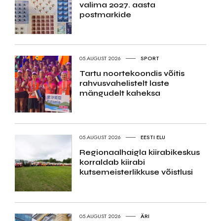
valima 2027. aasta
postmarkide
05.AUGUST 2026
SPORT
Tartu noortekoondis võitis
rahvusvahelistelt laste
mängudelt kaheksa
05.AUGUST 2026
EESTI ELU
Regionaalhaigla kiirabikeskus
korraldab kiirabi
kutsemeisterlikkuse võistlusi
05.AUGUST 2026
ÄRI