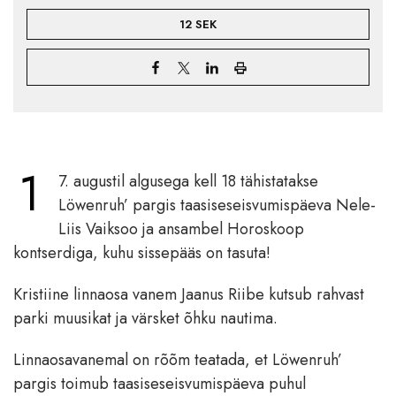
12 SEK
1
7. augustil algusega kell 18 tähistatakse
Löwenruh’ pargis taasiseseisvumispäeva Nele-
Liis Vaiksoo ja ansambel Horoskoop
kontserdiga, kuhu sissepääs on tasuta!
Kristiine linnaosa vanem Jaanus Riibe kutsub rahvast
parki muusikat ja värsket õhku nautima.
Linnaosavanemal on rõõm teatada, et Löwenruh’
pargis toimub taasiseseisvumispäeva puhul