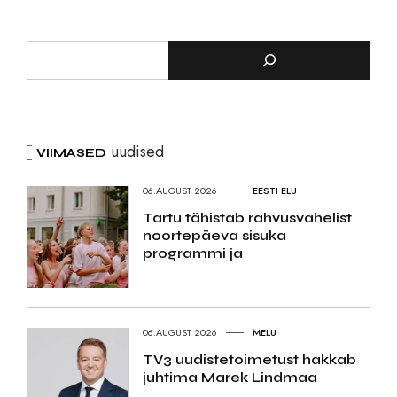
uudised
VIIMASED
06.AUGUST 2026
EESTI ELU
Tartu tähistab rahvusvahelist
noortepäeva sisuka
programmi ja
06.AUGUST 2026
MELU
TV3 uudistetoimetust hakkab
juhtima Marek Lindmaa