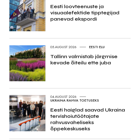
Eesti loovteenuste ja
visuaalefektide tipptegijad
panevad ekspordi
05.AUGUST 2026
EESTI ELU
Tallinn valmistab järgmise
kevade õiteilu ette juba
04.AUGUST 2026
UKRAINA RAHVA TOETUSEKS
Eesti haiglad saavad Ukraina
tervishoiutöötajate
rahvusvaheliseks
õppekeskuseks