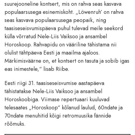
suurejooneline kontsert, mis on rahva seas kasvava
populaarsusega esinemiskoht. „Löwenruh’ on rahva
seas kasvava populaarsusega peopaik, ning
taasiseseisvumispäeva puhul tulevad meile seekord
külla võrratud Nele-Liis Vaiksoo ja ansambel
Horoskoop. Rahvapidu on vääriline tähistama nii
olulist tähtpäeva Eesti ja maailma ajaloos.
Märkimisväärne on, et kontsert on tasuta ja sobib igas
eas inimestele,“ lisab Riibe.
Eesti riigi 31. taasiseseisvumise aastapäeva
tähistatakse Nele-Liis Vaiksoo ja ansambel
Horoskoobiga. Viimase repertuaari kuuluvad
telesaates „Horoskoop“ kõlanud laulud, 60ndate ja
70ndate menuhitid kõigi retromuusika fännide
rõõmuks.