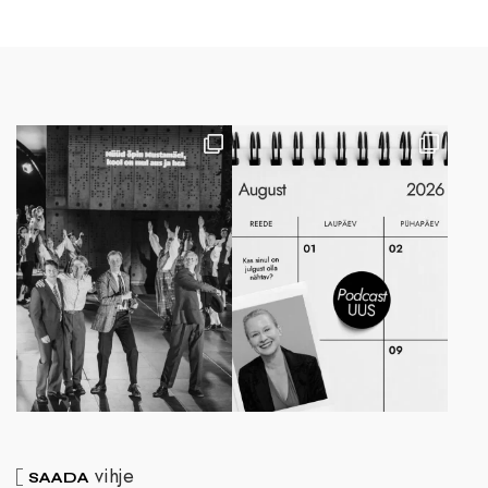
vihje
SAADA