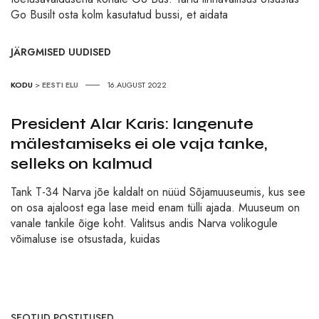
Go Busilt osta kolm kasutatud bussi, et aidata
JÄRGMISED UUDISED
KODU
>
EESTI ELU
16.AUGUST 2022
President Alar Karis: langenute
mälestamiseks ei ole vaja tanke,
selleks on kalmud
Tank T-34 Narva jõe kaldalt on nüüd Sõjamuuseumis, kus see
on osa ajaloost ega lase meid enam tülli ajada. Muuseum on
vanale tankile õige koht. Valitsus andis Narva volikogule
võimaluse ise otsustada, kuidas
SEOTUD POSTITUSED