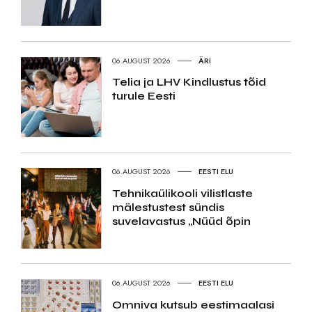
06.AUGUST 2026
ÄRI
Telia ja LHV Kindlustus tõid
turule Eesti
06.AUGUST 2026
EESTI ELU
Tehnikaülikooli vilistlaste
mälestustest sündis
suvelavastus „Nüüd õpin
06.AUGUST 2026
EESTI ELU
Omniva kutsub eestimaalasi