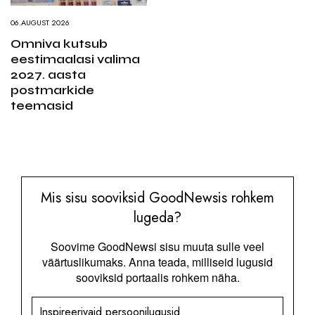
06.AUGUST 2026
Omniva kutsub
eestimaalasi valima
2027. aasta
postmarkide
teemasid
Mis sisu sooviksid GoodNewsis rohkem
lugeda?
Soovime GoodNewsi sisu muuta sulle veel
väärtuslikumaks. Anna teada, milliseid lugusid
sooviksid portaalis rohkem näha.
Inspireerivaid persoonilugusid