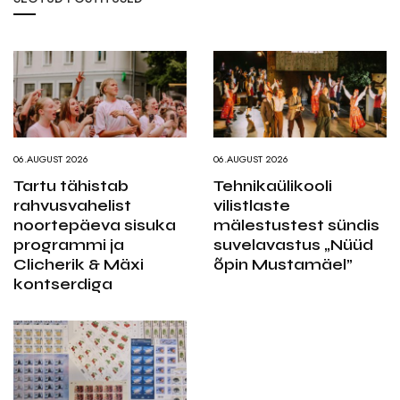
06.AUGUST 2026
06.AUGUST 2026
Tartu tähistab
Tehnikaülikooli
rahvusvahelist
vilistlaste
noortepäeva sisuka
mälestustest sündis
programmi ja
suvelavastus „Nüüd
Clicherik & Mäxi
õpin Mustamäel”
kontserdiga