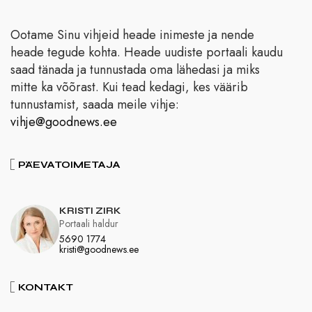
Ootame Sinu vihjeid heade inimeste ja nende
heade tegude kohta. Heade uudiste portaali kaudu
saad tänada ja tunnustada oma lähedasi ja miks
mitte ka võõrast. Kui tead kedagi, kes väärib
tunnustamist, saada meile vihje:
vihje@goodnews.ee
PÄEVATOIMETAJA
KRISTI ZIRK
Portaali haldur
5690 1774
kristi@goodnews.ee
KONTAKT