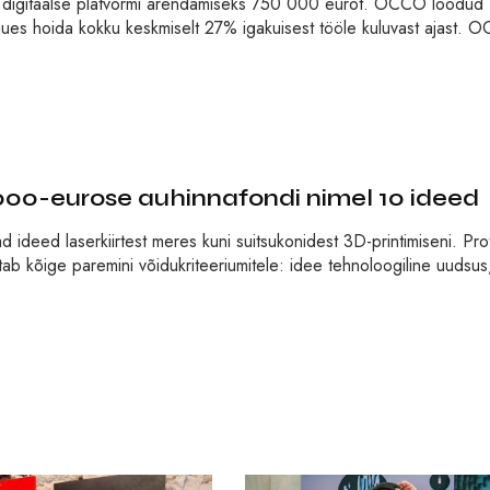
ud digitaalse platvormi arendamiseks 750 000 eurot. OCCO loodud
e luues hoida kokku keskmiselt 27% igakuisest tööle kuluvast ajast.
5 000-eurose auhinnafondi nimel 10 ideed
d ideed laserkiirtest meres kuni suitsukonidest 3D-printimiseni. Pro
stab kõige paremini võidukriteeriumitele: idee tehnoloogiline uudsus