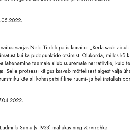
9.05.2022.
äitusesarjas Nele Tiidelepa isikunäitus „Keda saab ainult
dmatust kui ka pidepunktide otsimist. Olukorda, milles kõik
pa lähenemine teemale allub suuremale narratiivile, kuid t
a. Selle protsessi käigus kasvab mõttelisest algest välja üh
nstniku käe all kohaspetsiifiline ruumi- ja heliinstallatsio
17.04.2022.
 Ludmilla Siimu (s 1938) mahukas ning värvirohke