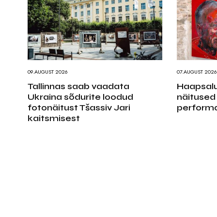
09.AUGUST 2026
07.AUGUST 2026
Tallinnas saab vaadata
Haapsalu
Ukraina sõdurite loodud
näitused
fotonäitust Tšassiv Jari
performa
kaitsmisest