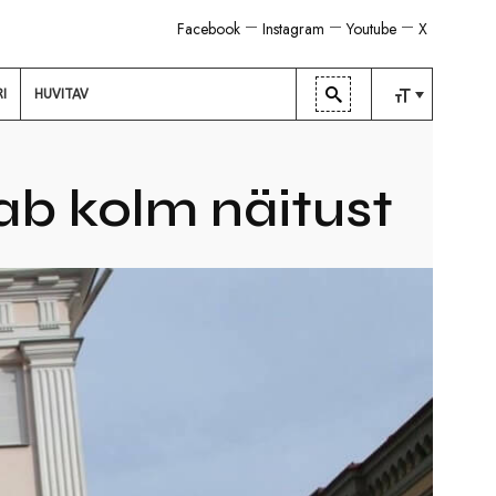
Facebook
Instagram
Youtube
X
RI
HUVITAV
TAVALINE
KESKMINE
b kolm näitust
SUUR