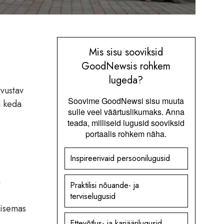
Mis sisu sooviksid
GoodNewsis rohkem
lugeda?
vustav
Soovime GoodNewsi sisu muuta
d keda
sulle veel väärtuslikumaks. Anna
teada, milliseid lugusid sooviksid
portaalis rohkem näha.
Inspireerivaid persoonilugusid
m
Praktilisi nõuande- ja
terviselugusid
lisemas
Ettevõtlus- ja karjäärilugusid