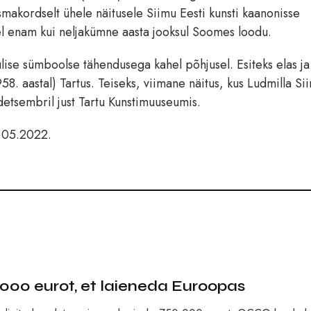
makordselt ühele näitusele Siimu Eesti kunsti kaanonisse
l enam kui neljakümne aasta jooksul Soomes loodu.
ulise sümboolse tähendusega kahel põhjusel. Esiteks elas j
958. aastal) Tartus. Teiseks, viimane näitus, kus Ludmilla Si
 detsembril just Tartu Kunstimuuseumis.
9.05.2022.
00 eurot, et laieneda Euroopas