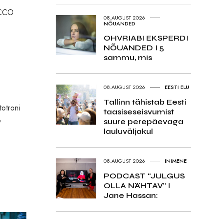
 OCCO
08.AUGUST 2026
NÕUANDED
OHVRIABI EKSPERDI
NÕUANDED I 5
sammu, mis
08.AUGUST 2026
EESTI ELU
Tallinn tähistab Eesti
totroni
taasiseseisvumist
,
suure perepäevaga
lauluväljakul
08.AUGUST 2026
INIMENE
PODCAST “JULGUS
OLLA NÄHTAV” I
Jane Hassan: