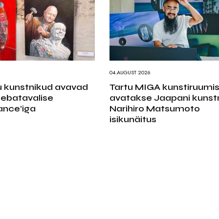
04.AUGUST 2026
 kunstnikud avavad
Tartu MIGA kunstiruumi
 ebatavalise
avatakse Jaapani kunst
nce’iga
Narihiro Matsumoto
isikunäitus