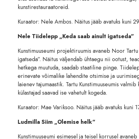
kunstirestauraatoreid.
Kuraator: Nele Ambos. Näitus jääb avatuks kuni 2
Nele Tiidelepp „Keda saab ainult igatseda”
Kunstimuuseumi projektiruumis avaneb Noor Tartu n
igatseda”. Näitus väljendab ühtaegu nii ootust, tea
hetkega muutuda, saadab staatiline pinge. Tiidele
erinevate võimalike lahendite otsimise ja uurimiseg
laienev tajumaastik. Tartu Kunstimuuseumis valmib ku
külastajad saavad ise vahetult kogeda.
Kuraator: Mae Variksoo. Näitus jääb avatuks kuni 
Ludmilla Siim „Olemise helk“
Kunstimuuseumi esimesel ja teisel korrusel avaneb