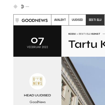
AVALEHT
UUDISED
EESTI ELU
KODU
>
EESTI ELU
KUNST
07
Tartu 
VEEBRUAR 2022
HEAD UUDISED
GoodNews