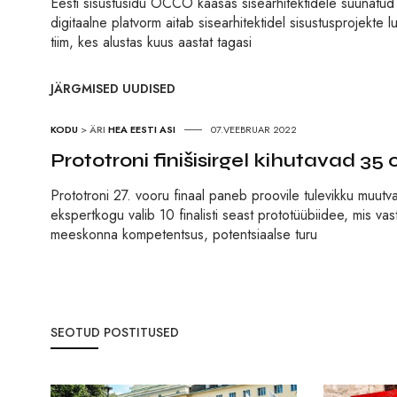
Eesti sisustusidu OCCO kaasas sisearhitektidele suunat
digitaalne platvorm aitab sisearhitektidel sisustusprojekt
tiim, kes alustas kuus aastat tagasi
JÄRGMISED UUDISED
KODU
>
ÄRI
HEA EESTI ASI
07.VEEBRUAR 2022
Prototroni finišisirgel kihutavad 3
Prototroni 27. vooru finaal paneb proovile tulevikku muutva
ekspertkogu valib 10 finalisti seast prototüübiidee, mis va
meeskonna kompetentsus, potentsiaalse turu
SEOTUD POSTITUSED