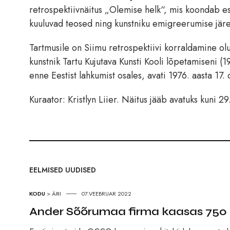
retrospektiivnäitus „Olemise helk“, mis koondab es
kuuluvad teosed ning kunstniku emigreerumise järe
Tartmusile on Siimu retrospektiivi korraldamine ol
kunstnik Tartu Kujutava Kunsti Kooli lõpetamiseni (1
enne Eestist lahkumist osales, avati 1976. aasta 17.
Kuraator: Kristlyn Liier. Näitus jääb avatuks kuni 2
EELMISED UUDISED
KODU
>
ÄRI
07.VEEBRUAR 2022
Ander Sõõrumaa firma kaasas 750 0