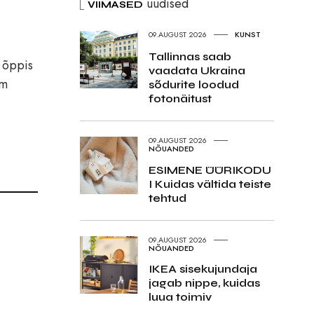
uudised
VIIMASED
09.AUGUST 2026
KUNST
Tallinnas saab
a õppis
vaadata Ukraina
im
sõdurite loodud
fotonäitust
09.AUGUST 2026
NÕUANDED
ESIMENE ÜÜRIKODU
I Kuidas vältida teiste
tehtud
09.AUGUST 2026
NÕUANDED
IKEA sisekujundaja
jagab nippe, kuidas
luua toimiv