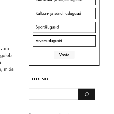
Kultuuri- ja sündmuslugusid
Spordilugusid
Arvamuslugusid
 võib
egeleb
a
on, mida
OTSING