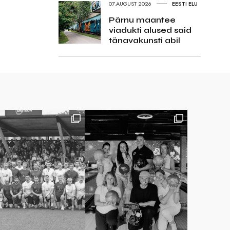
07.AUGUST 2026
EESTI ELU
Pärnu maantee
viadukti alused said
tänavakunsti abil