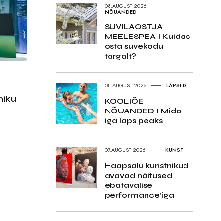
08.AUGUST 2026
NÕUANDED
SUVILAOSTJA
MEELESPEA I Kuidas
osta suvekodu
targalt?
08.AUGUST 2026
LAPSED
s
niku
KOOLIÕE
NÕUANDED I Mida
iga laps peaks
07.AUGUST 2026
KUNST
Haapsalu kunstnikud
avavad näitused
ebatavalise
performance’iga