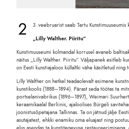
2
3. veebruarist saab Tartu Kunstimuuseumis k
„Lilly Walther. Piiritu“
Kunstimuuseumi kolmandal korrusel avaneb baltisak
näitus „Lilly Walther. Piiritu“. Väljapanek esitleb k
on Eesti kunstiajaloos küllaltki vähe käsitletud nin
Lilly Walther on hetkel teadaolevalt esimene kunstn
kunstikoolis (1888–1894). Pärast seda töötas ta mit
portselanivabrikus (1896–1897), Weimari Suurhert
keraamikaalal Berliinis, ajaloolises Bürgeli saviteh
joonistusõpetajana Tallinnas. Ta on jätnud jälje Ees
asutajatest, ehkki enamiku oma eluajast ning postuum
elus asendas ta kunstitegevuse restaureerimisega, 