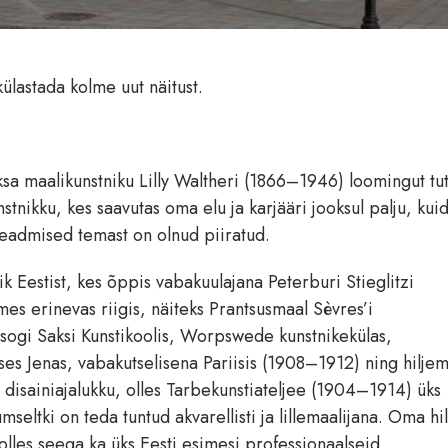
ülastada kolme uut näitust.
sa maalikunstniku Lilly Waltheri (1866–1946) loomingut tut
unstnikku, kes saavutas oma elu ja karjääri jooksul palju, kui
g teadmised temast on olnud piiratud.
ik Eestist, kes õppis vabakuulajana Peterburi Stieglitzi
mes erinevas riigis, näiteks Prantsusmaal Sèvres’i
sogi Saksi Kunstikoolis, Worpswede kunstnikekülas,
ases Jenas, vabakutselisena Pariisis (1908–1912) ning hilje
ti disainiajalukku, olles Tarbekunstiateljee (1904–1914) üks
seltki on teda tuntud akvarellisti ja lillemaalijana. Oma hi
olles seega ka üks Eesti esimesi professionaalseid