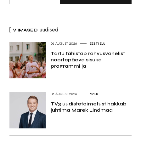
uudised
VIIMASED
06.AUGUST 2026
EESTI ELU
Tartu tähistab rahvusvahelist
noortepäeva sisuka
programmi ja
06.AUGUST 2026
MELU
TV3 uudistetoimetust hakkab
juhtima Marek Lindmaa