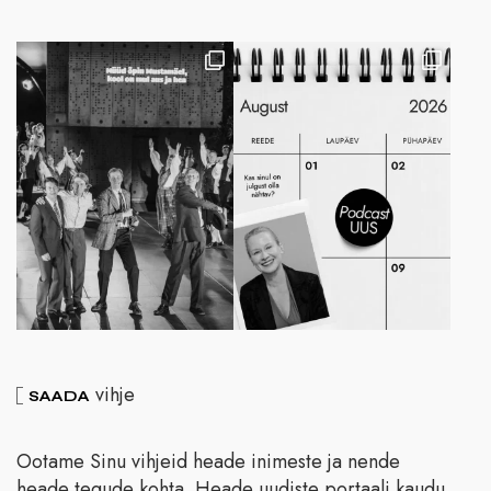
vihje
SAADA
Ootame Sinu vihjeid heade inimeste ja nende
heade tegude kohta. Heade uudiste portaali kaudu