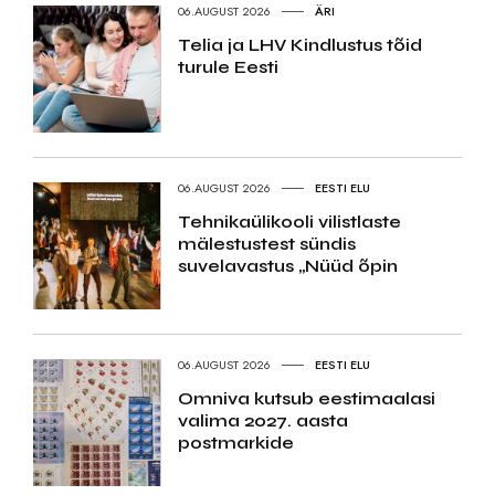
06.AUGUST 2026
ÄRI
Telia ja LHV Kindlustus tõid
turule Eesti
06.AUGUST 2026
EESTI ELU
Tehnikaülikooli vilistlaste
mälestustest sündis
suvelavastus „Nüüd õpin
06.AUGUST 2026
EESTI ELU
Omniva kutsub eestimaalasi
valima 2027. aasta
postmarkide