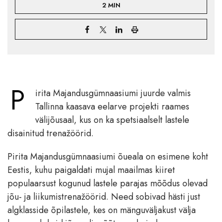
2 MIN
P
irita Majandusgümnaasiumi juurde valmis
Tallinna kaasava eelarve projekti raames
välijõusaal, kus on ka spetsiaalselt lastele
disainitud trenažöörid.
Pirita Majandusgümnaasiumi õueala on esimene koht
Eestis, kuhu paigaldati mujal maailmas kiiret
populaarsust kogunud lastele parajas mõõdus olevad
jõu- ja liikumistrenažöörid. Need sobivad hästi just
algklasside õpilastele, kes on mänguväljakust välja