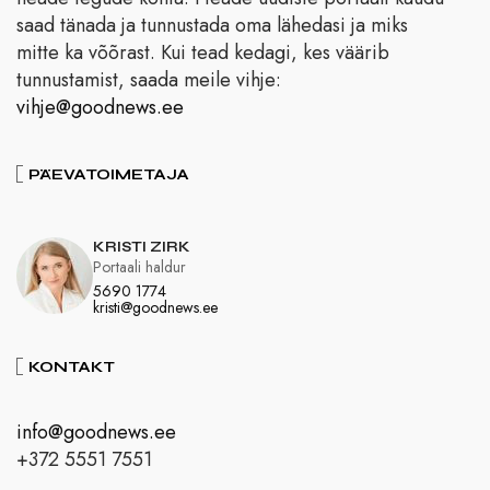
saad tänada ja tunnustada oma lähedasi ja miks
mitte ka võõrast. Kui tead kedagi, kes väärib
tunnustamist, saada meile vihje:
vihje@goodnews.ee
PÄEVATOIMETAJA
KRISTI ZIRK
Portaali haldur
5690 1774
kristi@goodnews.ee
KONTAKT
info@goodnews.ee
+372 5551 7551