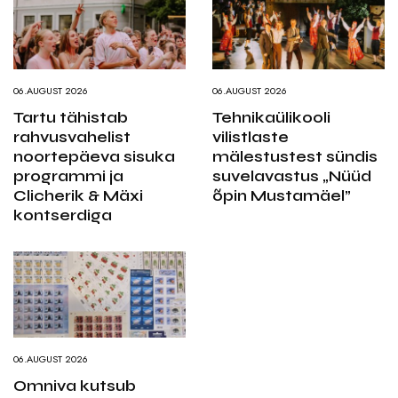
06.AUGUST 2026
06.AUGUST 2026
Tartu tähistab
Tehnikaülikooli
rahvusvahelist
vilistlaste
noortepäeva sisuka
mälestustest sündis
programmi ja
suvelavastus „Nüüd
Clicherik & Mäxi
õpin Mustamäel”
kontserdiga
06.AUGUST 2026
Omniva kutsub