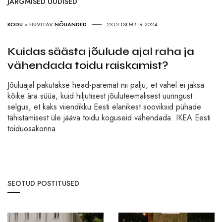
JÄRGMISED UUDISED
KODU
>
HUVITAV
NÕUANDED
23.DETSEMBER 2024
Kuidas säästa jõulude ajal raha ja
vähendada toidu raiskamist?
Jõuluajal pakutakse head-paremat nii palju, et vahel ei jaksa
kõike ära süüa, kuid hiljutisest jõuluteemalisest uuringust
selgus, et kaks viiendikku Eesti elanikest sooviksid pühade
tähistamisest üle jääva toidu koguseid vähendada. IKEA Eesti
toiduosakonna
SEOTUD POSTITUSED