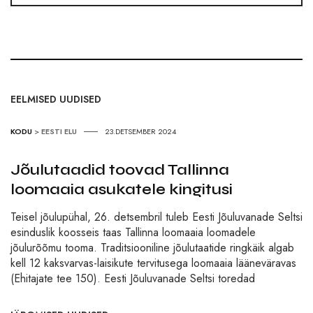
EELMISED UUDISED
KODU
>
EESTI ELU
23.DETSEMBER 2024
Jõulutaadid toovad Tallinna
loomaaia asukatele kingitusi
Teisel jõulupühal, 26. detsembril tuleb Eesti Jõuluvanade Seltsi
esinduslik koosseis taas Tallinna loomaaia loomadele
jõulurõõmu tooma. Traditsiooniline jõulutaatide ringkäik algab
kell 12 kaksvarvas-laisikute tervitusega loomaaia lääneväravas
(Ehitajate tee 150). Eesti Jõuluvanade Seltsi toredad