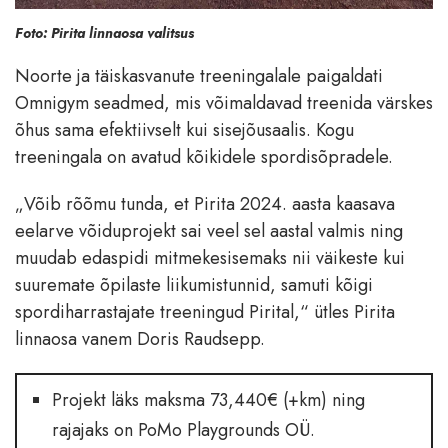
Foto: Pirita linnaosa valitsus
Noorte ja täiskasvanute treeningalale paigaldati
Omnigym seadmed, mis võimaldavad treenida värskes
õhus sama efektiivselt kui sisejõusaalis. Kogu
treeningala on avatud kõikidele spordisõpradele.
„Võib rõõmu tunda, et Pirita 2024. aasta kaasava
eelarve võiduprojekt sai veel sel aastal valmis ning
muudab edaspidi mitmekesisemaks nii väikeste kui
suuremate õpilaste liikumistunnid, samuti kõigi
spordiharrastajate treeningud Pirital,“ ütles Pirita
linnaosa vanem Doris Raudsepp.
Projekt läks maksma 73,440€ (+km) ning
rajajaks on PoMo Playgrounds OÜ.