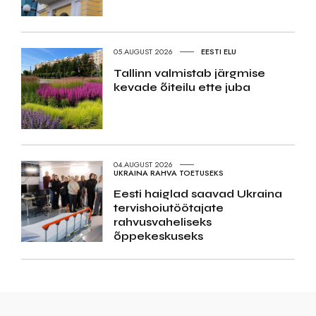
05.AUGUST 2026
EESTI ELU
Tallinn valmistab järgmise
kevade õiteilu ette juba
04.AUGUST 2026
UKRAINA RAHVA TOETUSEKS
Eesti haiglad saavad Ukraina
tervishoiutöötajate
rahvusvaheliseks
õppekeskuseks