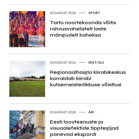
05.AUGUST 2026
SPORT
Tartu noortekoondis võitis
rahvusvahelistelt laste
mängudelt kaheksa
05.AUGUST 2026
EESTI ELU
Regionaalhaigla kiirabikeskus
korraldab kiirabi
kutsemeisterlikkuse võistlusi
05.AUGUST 2026
ÄRI
Eesti loovteenuste ja
visuaalefektide tipptegijad
panevad ekspordi