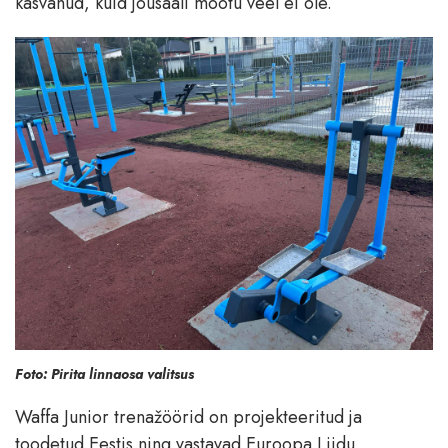
kasvanud, kuid jõusaali mõõtu veel ei ole.
Foto: Pirita linnaosa valitsus
Waffa Junior trenažöörid on projekteeritud ja
toodetud Eestis ning vastavad Euroopa Liidu