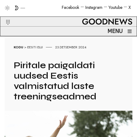
Facebook
Instagram
Youtube
X
≡
MENU
KODU
>
EESTI ELU
23.DETSEMBER 2024
Piritale paigaldati
uudsed Eestis
valmistatud laste
treeningseadmed