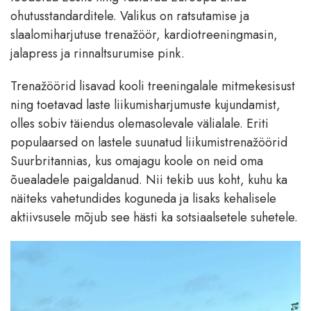
ohutusstandarditele. Valikus on ratsutamise ja
slaalomiharjutuse trenažöör, kardiotreeningmasin,
jalapress ja rinnaltsurumise pink.
Trenažöörid lisavad kooli treeningalale mitmekesisust
ning toetavad laste liikumisharjumuste kujundamist,
olles sobiv täiendus olemasolevale välialale. Eriti
populaarsed on lastele suunatud liikumistrenažöörid
Suurbritannias, kus omajagu koole on neid oma
õuealadele paigaldanud. Nii tekib uus koht, kuhu ka
näiteks vahetundides koguneda ja lisaks kehalisele
aktiivsusele mõjub see hästi ka sotsiaalsetele suhetele.