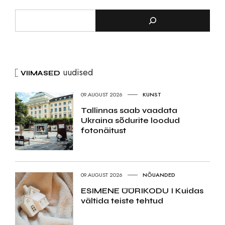
uudised
VIIMASED
09.AUGUST 2026
KUNST
Tallinnas saab vaadata
Ukraina sõdurite loodud
fotonäitust
09.AUGUST 2026
NÕUANDED
ESIMENE ÜÜRIKODU I Kuidas
vältida teiste tehtud