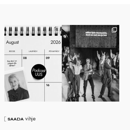
vihje
SAADA