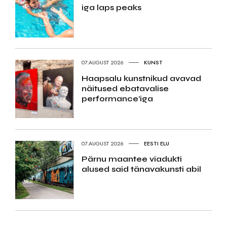
iga laps peaks
07.AUGUST 2026
KUNST
Haapsalu kunstnikud avavad
näitused ebatavalise
performance’iga
07.AUGUST 2026
EESTI ELU
Pärnu maantee viadukti
alused said tänavakunsti abil