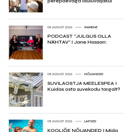
perepäevaga lauluväljakul
08.AUGUST 2026
INIMENE
PODCAST “JULGUS OLLA
NÄHTAV” I Jane Hassan:
08.AUGUST 2026
NÕUANDED
SUVILAOSTJA MEELESPEA I
Kuidas osta suvekodu targalt?
08.AUGUST 2026
LAPSED
KOOLIÕE NÕUANDED I Mida