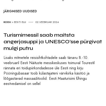
JÄRGMISED UUDISED
KODU
>
EESTI ELU
02.VEEBRUAR 2024
Turismimessil saab maitsta
angerjasuppi ja UNESCO’sse pürgivat
mulgi putru
Lisaks mitmetele reisisihtkohtadele saab tänavu 8.-10.
veebruaril Eesti Näituste messikeskuses toimuval Tourestil
rännata eri toidupiirkondadesse üle Eesti ning kirju
Pööningubasaar toob külastajateni värvikirka käsitöö ja
lõõgastavad massaažitoolid. Eesti Maaturisimi Ühingu
eestvedamisel on sellel