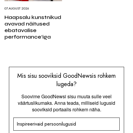
07.AUGUST 2026
Haapsalu kunstnikud
avavad näitused
ebatavalise
performance’iga
Mis sisu sooviksid GoodNewsis rohkem
lugeda?
Soovime GoodNewsi sisu muuta sulle veel
väärtuslikumaks. Anna teada, milliseid lugusid
sooviksid portaalis rohkem näha.
Inspireerivaid persoonilugusid