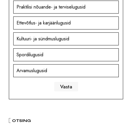
Praktilisi nõuande- ja terviselugusid
Ettevõtlus- ja karjäärilugusid
Kultuuri- ja sündmuslugusid
Spordilugusid
Arvamuslugusid
OTSING