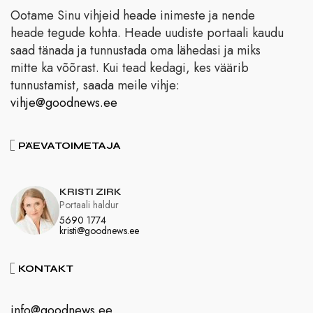
Ootame Sinu vihjeid heade inimeste ja nende
heade tegude kohta. Heade uudiste portaali kaudu
saad tänada ja tunnustada oma lähedasi ja miks
mitte ka võõrast. Kui tead kedagi, kes väärib
tunnustamist, saada meile vihje:
vihje@goodnews.ee
PÄEVATOIMETAJA
KRISTI ZIRK
Portaali haldur
5690 1774
kristi@goodnews.ee
KONTAKT
info@goodnews.ee