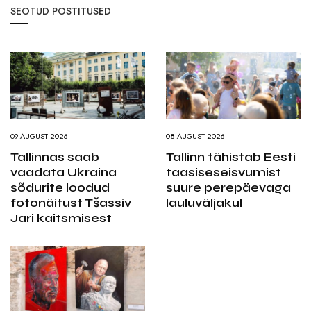
SEOTUD POSTITUSED
09.AUGUST 2026
08.AUGUST 2026
Tallinnas saab
Tallinn tähistab Eesti
vaadata Ukraina
taasiseseisvumist
sõdurite loodud
suure perepäevaga
fotonäitust Tšassiv
lauluväljakul
Jari kaitsmisest