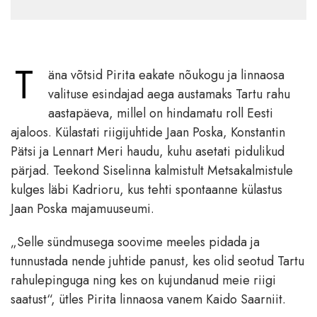
T
äna võtsid Pirita eakate nõukogu ja linnaosa
valituse esindajad aega austamaks Tartu rahu
aastapäeva, millel on hindamatu roll Eesti
ajaloos. Külastati riigijuhtide Jaan Poska, Konstantin
Pätsi ja Lennart Meri haudu, kuhu asetati pidulikud
pärjad. Teekond Siselinna kalmistult Metsakalmistule
kulges läbi Kadrioru, kus tehti spontaanne külastus
Jaan Poska majamuuseumi.
„Selle sündmusega soovime meeles pidada ja
tunnustada nende juhtide panust, kes olid seotud Tartu
rahulepinguga ning kes on kujundanud meie riigi
saatust“, ütles Pirita linnaosa vanem Kaido Saarniit.