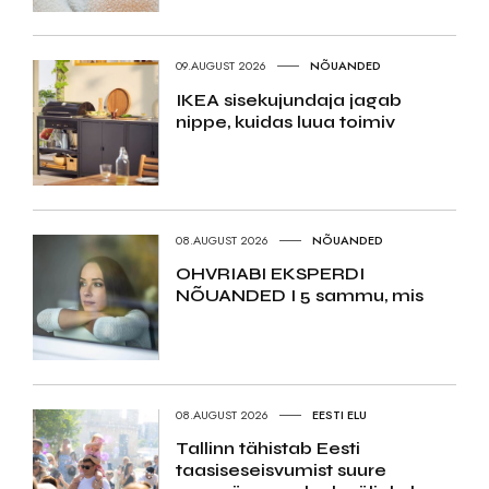
09.AUGUST 2026
NÕUANDED
IKEA sisekujundaja jagab
nippe, kuidas luua toimiv
08.AUGUST 2026
NÕUANDED
OHVRIABI EKSPERDI
NÕUANDED I 5 sammu, mis
08.AUGUST 2026
EESTI ELU
Tallinn tähistab Eesti
taasiseseisvumist suure