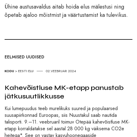
Ühine austusavaldus aitab hoida elus mälestusi ning
õpetab ajaloo mõistmist ja väärtustamist ka tulevikus.
EELMISED UUDISED
KODU
>
EESTI ELU
02.VEEBRUAR 2024
Kahevõistluse MK-etapp panustab
jätkusuutlikkusse
Kui lumepuudus teeb murelikuks suured ja populaarsed
suusapiirkonnad Euroopas, siis Nuustakul saab nautida
talisporti. 9.–11. veebruaril toimuv Otepää kahevõistluse MK-
etapp korraldatakse sel aastal 28 000 kg väiksema CO2e
heitega*. See on vastav kasvuhoonegaaside