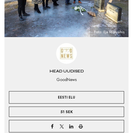
Foto: Ilja Matusihis
HEAD UUDISED
GoodNews
EESTI ELU
51 SEK