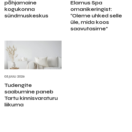
põhjamaine
Elamus Spa
kogukonna
omanikeringist:
sündmuskeskus
“Oleme uhked selle
üle, mida koos
saavutasime”
05.JUULI 2026
Tudengite
saabumine paneb
Tartu kinnisvaraturu
liikuma