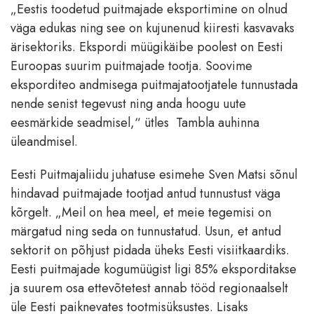
„Eestis toodetud puitmajade eksportimine on olnud
väga edukas ning see on kujunenud kiiresti kasvavaks
ärisektoriks. Ekspordi müügikäibe poolest on Eesti
Euroopas suurim puitmajade tootja. Soovime
eksporditeo andmisega puitmajatootjatele tunnustada
nende senist tegevust ning anda hoogu uute
eesmärkide seadmisel,“ ütles Tambla auhinna
üleandmisel.
Eesti Puitmajaliidu juhatuse esimehe Sven Matsi sõnul
hindavad puitmajade tootjad antud tunnustust väga
kõrgelt. „Meil on hea meel, et meie tegemisi on
märgatud ning seda on tunnustatud. Usun, et antud
sektorit on põhjust pidada üheks Eesti visiitkaardiks.
Eesti puitmajade kogumüügist ligi 85% eksporditakse
ja suurem osa ettevõtetest annab tööd regionaalselt
üle Eesti paiknevates tootmisüksustes. Lisaks