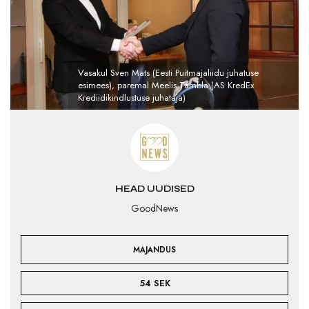
Vasakul Sven Mats (Eesti Puitmajaliidu juhatuse
esimees), paremal Meelis Tambla (AS KredEx
Krediidikindlustuse juhataja)
HEAD UUDISED
GoodNews
MAJANDUS
54 SEK