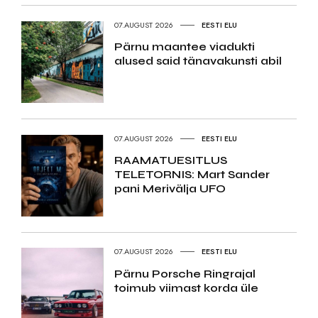
07.AUGUST 2026
EESTI ELU
Pärnu maantee viadukti
alused said tänavakunsti abil
07.AUGUST 2026
EESTI ELU
RAAMATUESITLUS
TELETORNIS: Mart Sander
pani Merivälja UFO
07.AUGUST 2026
EESTI ELU
Pärnu Porsche Ringrajal
toimub viimast korda üle