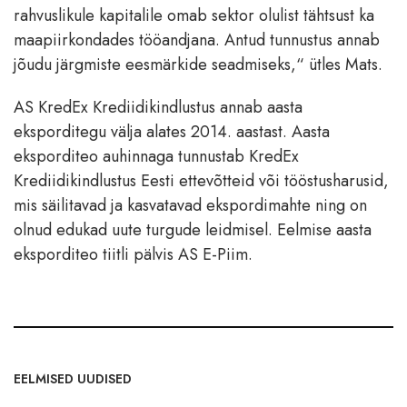
rahvuslikule kapitalile omab sektor olulist tähtsust ka
maapiirkondades tööandjana. Antud tunnustus annab
jõudu järgmiste eesmärkide seadmiseks,“ ütles Mats.
AS KredEx Krediidikindlustus annab aasta
eksporditegu välja alates 2014. aastast. Aasta
eksporditeo auhinnaga tunnustab KredEx
Krediidikindlustus Eesti ettevõtteid või tööstusharusid,
mis säilitavad ja kasvatavad ekspordimahte ning on
olnud edukad uute turgude leidmisel. Eelmise aasta
eksporditeo tiitli pälvis AS E-Piim.
EELMISED UUDISED