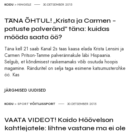
KODU
>
HINGELE
30.DETSEMBER 2015
TÄNA ÕHTUL! „Krista ja Carmen –
patuste palveränd“ täna: kuidas
mööda saata öö?
Täna kell 21 saab Kanal 2s taas kaasa elada Krista Lensini ja
Carmen Pritson-Tamme palverännakule läbi Hispaania.
Selgub, et kõndimisest raskemamaks võib osutuda hoopis
magamine. Ränduritel on selja taga esimene katsumusterohke
öö. Kas
JÄRGMISED UUDISED
KODU
>
SPORT
VÕITLUSSPORT
30.DETSEMBER 2015
VAATA VIDEOT! Kaido Höövelson
kahtlejatele: lihtne vastane ma ei ole