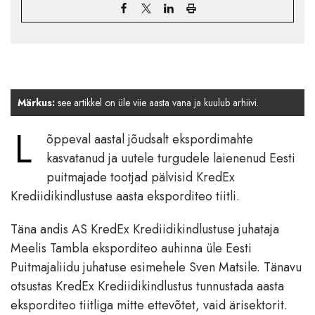
Märkus:
see artikkel on üle viie aasta vana ja kuulub arhiivi.
L
õppeval aastal jõudsalt ekspordimahte
kasvatanud ja uutele turgudele laienenud Eesti
puitmajade tootjad pälvisid KredEx
Krediidikindlustuse aasta eksporditeo tiitli.
Täna andis AS KredEx Krediidikindlustuse juhataja
Meelis Tambla eksporditeo auhinna üle Eesti
Puitmajaliidu juhatuse esimehele Sven Matsile. Tänavu
otsustas KredEx Krediidikindlustus tunnustada aasta
eksporditeo tiitliga mitte ettevõtet, vaid ärisektorit.