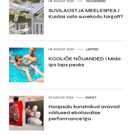
08.AUGUST 2026
NÕUANDED
SUVILAOSTJA MEELESPEA I
Kuidas osta suvekodu targalt?
08.AUGUST 2026
LAPSED
KOOLIÕE NÕUANDED I Mida
iga laps peaks
07.AUGUST 2026
KUNST
Haapsalu kunstnikud avavad
näitused ebatavalise
performance’iga