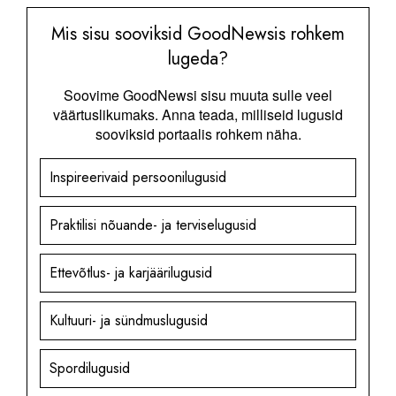
Mis sisu sooviksid GoodNewsis rohkem
lugeda?
Soovime GoodNewsi sisu muuta sulle veel
väärtuslikumaks. Anna teada, milliseid lugusid
sooviksid portaalis rohkem näha.
Inspireerivaid persoonilugusid
Praktilisi nõuande- ja terviselugusid
Ettevõtlus- ja karjäärilugusid
Kultuuri- ja sündmuslugusid
Spordilugusid