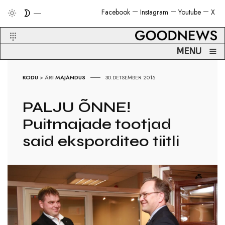
Facebook
Instagram
Youtube
X
≡
MENU
KODU
>
ÄRI
MAJANDUS
30.DETSEMBER 2015
PALJU ÕNNE!
Puitmajade tootjad
said eksporditeo tiitli