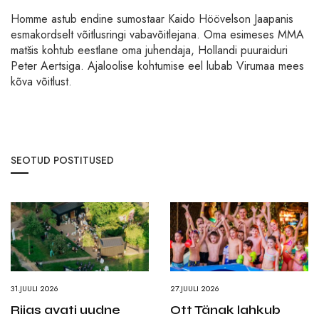
Homme astub endine sumostaar Kaido Höövelson Jaapanis
esmakordselt võitlusringi vabavõitlejana. Oma esimeses MMA
matšis kohtub eestlane oma juhendaja, Hollandi puuraiduri
Peter Aertsiga. Ajaloolise kohtumise eel lubab Virumaa mees
kõva võitlust.
SEOTUD POSTITUSED
31.JUULI 2026
27.JUULI 2026
Riias avati uudne
Ott Tänak lahkub