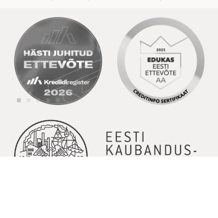
© Copyright 2026 | Kõik õigused kaitstud | Powered by
GoodNews