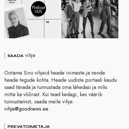
vihje
SAADA
Ootame Sinu vihjeid heade inimeste ja nende
heade tegude kohta. Heade uudiste portaali kaudu
saad tänada ja tunnustada oma lähedasi ja miks
mitte ka võõrast. Kui tead kedagi, kes väärib
tunnustamist, saada meile vihje:
vihje@goodnews.ee
PÄEVATOIMETAJA