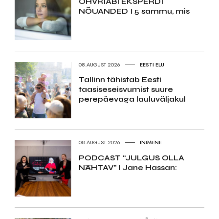
OHVRIABI EKSPERDI
NÕUANDED I 5 sammu, mis
08.AUGUST 2026
EESTI ELU
Tallinn tähistab Eesti
taasiseseisvumist suure
perepäevaga lauluväljakul
08.AUGUST 2026
INIMENE
PODCAST “JULGUS OLLA
NÄHTAV” I Jane Hassan: