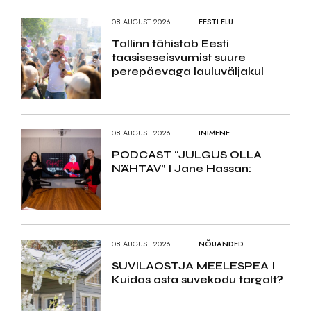
08.AUGUST 2026
EESTI ELU
Tallinn tähistab Eesti
taasiseseisvumist suure
perepäevaga lauluväljakul
08.AUGUST 2026
INIMENE
PODCAST “JULGUS OLLA
NÄHTAV” I Jane Hassan:
08.AUGUST 2026
NÕUANDED
SUVILAOSTJA MEELESPEA I
Kuidas osta suvekodu targalt?