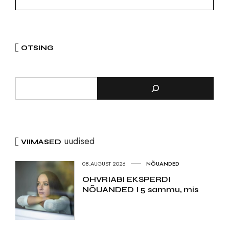
OTSING
uudised
VIIMASED
08.AUGUST 2026
NÕUANDED
OHVRIABI EKSPERDI
NÕUANDED I 5 sammu, mis