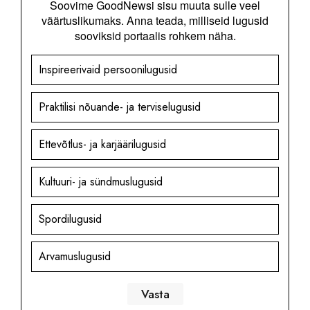
Soovime GoodNewsi sisu muuta sulle veel
väärtuslikumaks. Anna teada, milliseid lugusid
sooviksid portaalis rohkem näha.
Inspireerivaid persoonilugusid
Praktilisi nõuande- ja terviselugusid
Ettevõtlus- ja karjäärilugusid
Kultuuri- ja sündmuslugusid
Spordilugusid
Arvamuslugusid