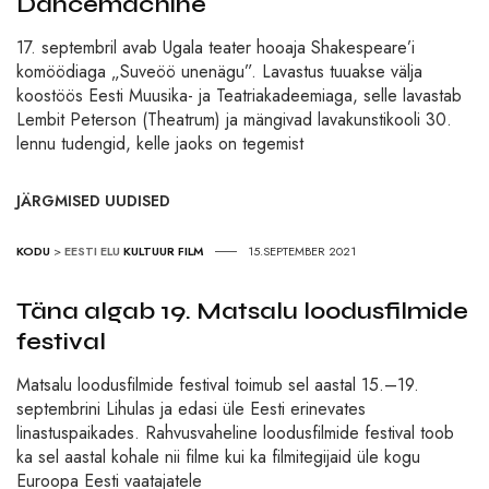
Dancemachine
17. septembril avab Ugala teater hooaja Shakespeare’i
komöödiaga „Suveöö unenägu”. Lavastus tuuakse välja
koostöös Eesti Muusika- ja Teatriakadeemiaga, selle lavastab
Lembit Peterson (Theatrum) ja mängivad lavakunstikooli 30.
lennu tudengid, kelle jaoks on tegemist
JÄRGMISED UUDISED
KODU
>
EESTI ELU
KULTUUR
FILM
15.SEPTEMBER 2021
Täna algab 19. Matsalu loodusfilmide
festival
Matsalu loodusfilmide festival toimub sel aastal 15.–19.
septembrini Lihulas ja edasi üle Eesti erinevates
linastuspaikades. Rahvusvaheline loodusfilmide festival toob
ka sel aastal kohale nii filme kui ka filmitegijaid üle kogu
Euroopa Eesti vaatajatele