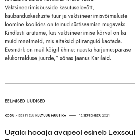
Vaktsineerimisbusside kasutuselevõtt,
kaubanduskeskuste tuur ja vaktsineerimisvõimaluste
loomine koolides on teinud süstisaamise mugavaks.
Kindlasti arutame, kas vaktsineerimise kõrval on ka
muid meetmeid, mis aitaksid piiranguid kaotada.
Eesmärk on meil kõigil ühine: naasta harjumuspärase
elukorralduse juurde,” sõnas Jaanus Karilaid.
EELMISED UUDISED
KODU
>
EESTI ELU
KULTUUR
MUUSIKA
15.SEPTEMBER 2021
Ugala hooaja avapeol esineb Lexsoul