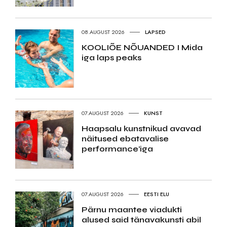
08.AUGUST 2026
LAPSED
KOOLIÕE NÕUANDED I Mida
iga laps peaks
07.AUGUST 2026
KUNST
Haapsalu kunstnikud avavad
näitused ebatavalise
performance’iga
07.AUGUST 2026
EESTI ELU
Pärnu maantee viadukti
alused said tänavakunsti abil