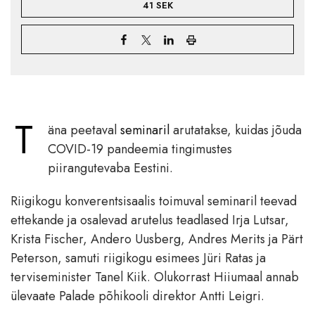
41 SEK
T
äna peetaval
seminaril
arutatakse, kuidas jõuda
COVID-19 pandeemia tingimustes
piirangutevaba Eestini.
Riigikogu konverentsisaalis toimuval seminaril teevad
ettekande ja osalevad arutelus teadlased Irja Lutsar,
Krista Fischer, Andero Uusberg, Andres Merits ja Pärt
Peterson, samuti riigikogu esimees Jüri Ratas ja
terviseminister Tanel Kiik. Olukorrast Hiiumaal annab
ülevaate Palade põhikooli direktor Antti Leigri.