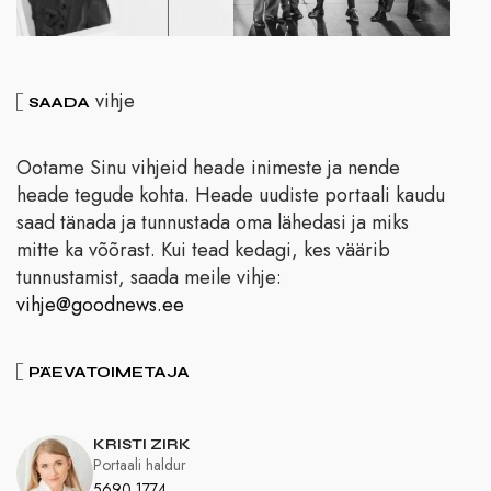
vihje
SAADA
Ootame Sinu vihjeid heade inimeste ja nende
heade tegude kohta. Heade uudiste portaali kaudu
saad tänada ja tunnustada oma lähedasi ja miks
mitte ka võõrast. Kui tead kedagi, kes väärib
tunnustamist, saada meile vihje:
vihje@goodnews.ee
PÄEVATOIMETAJA
KRISTI ZIRK
Portaali haldur
5690 1774