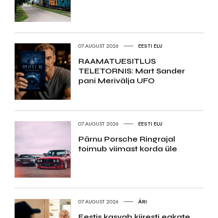
07.AUGUST 2026
EESTI ELU
RAAMATUESITLUS
TELETORNIS: Mart Sander
pani Merivälja UFO
07.AUGUST 2026
EESTI ELU
Pärnu Porsche Ringrajal
toimub viimast korda üle
07.AUGUST 2026
ÄRI
Eestis kasvab kiiresti eakate