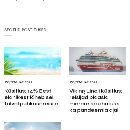
SEOTUD POSTITUSED
15.VEEBRUAR 2022
15.VEEBRUAR 2022
Küsitlus: 14% Eesti
Viking Line’i küsitlus:
elanikest läheb sel
reisijad pidasid
talvel puhkusereisile
merereise ohutuks
ka pandeemia ajal