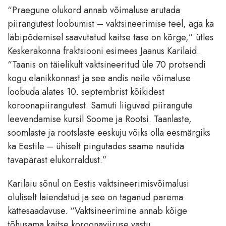
“Praegune olukord annab võimaluse arutada
piirangutest loobumist – vaktsineerimise teel, aga ka
läbipõdemisel saavutatud kaitse tase on kõrge,” ütles
Keskerakonna fraktsiooni esimees Jaanus Karilaid.
“Taanis on täielikult vaktsineeritud üle 70 protsendi
kogu elanikkonnast ja see andis neile võimaluse
loobuda alates 10. septembrist kõikidest
koroonapiirangutest. Samuti liiguvad piirangute
leevendamise kursil Soome ja Rootsi. Taanlaste,
soomlaste ja rootslaste eeskuju võiks olla eesmärgiks
ka Eestile – ühiselt pingutades saame nautida
tavapärast elukorraldust.”
Karilaiu sõnul on Eestis vaktsineerimisvõimalusi
oluliselt laiendatud ja see on taganud parema
kättesaadavuse. “Vaktsineerimine annab kõige
tõhusama kaitse koroonaviiruse vastu.