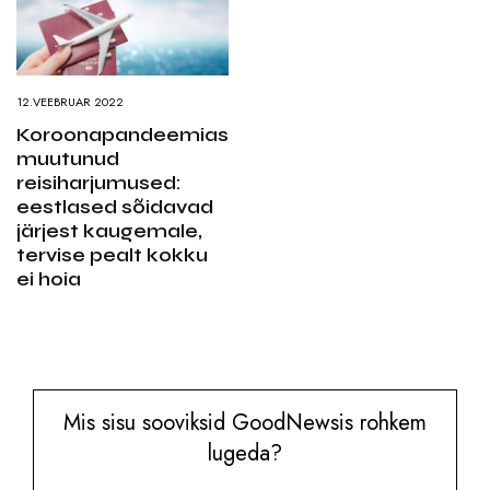
12.VEEBRUAR 2022
Koroonapandeemias
muutunud
reisiharjumused:
eestlased sõidavad
järjest kaugemale,
tervise pealt kokku
ei hoia
Mis sisu sooviksid GoodNewsis rohkem
lugeda?