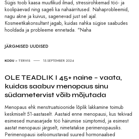
Sügis toob kaasa muutlikud ilmad, stressirohkemad töö- ja
koolipäevad ning sageli ka nahaärritused. Nahaprobleemid,
nagu akne ja kuivus, sagenevad just sel ajal.
Kosmeetikakonsultant jagab, kuidas nahka sügise saabudes
hooldada ja probleeme ennetada. "Naha
JÄRGMISED UUDISED
KODU
>
TERVIS
15.SEPTEMBER 2024
OLE TEADLIK I 45+ naine – vaata,
kuidas saabuv menopaus sinu
südametervist võib mõjutada
Menopaus ehk menstruatsioonide lõplik lakkamine toimub
keskmiselt 51-aastaselt. Aastaid enne menopausi, kus tekivad
esimesed munasarjade töö häirumise sümptomid, ja esimest
aastat menopausi järgselt, nimetatakse perimenopausiks.
Perimenopausi iseloomustavad suured hormonaalsed