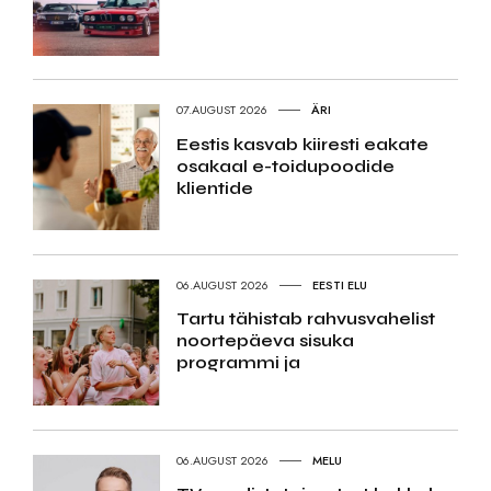
07.AUGUST 2026
ÄRI
Eestis kasvab kiiresti eakate
osakaal e-toidupoodide
klientide
06.AUGUST 2026
EESTI ELU
Tartu tähistab rahvusvahelist
noortepäeva sisuka
programmi ja
06.AUGUST 2026
MELU