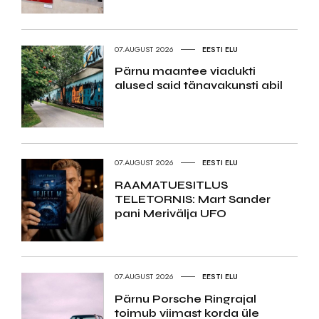
07.AUGUST 2026
EESTI ELU
Pärnu maantee viadukti
alused said tänavakunsti abil
07.AUGUST 2026
EESTI ELU
RAAMATUESITLUS
TELETORNIS: Mart Sander
pani Merivälja UFO
07.AUGUST 2026
EESTI ELU
Pärnu Porsche Ringrajal
toimub viimast korda üle