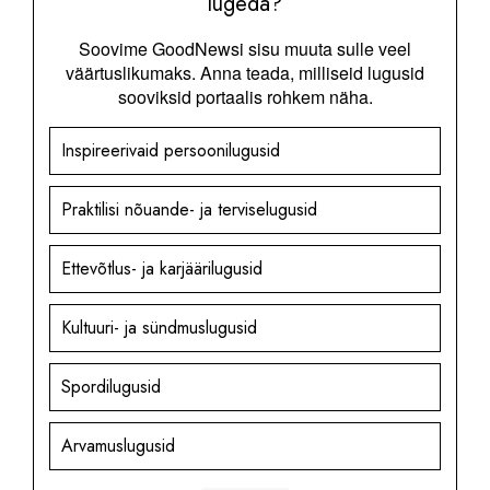
lugeda?
Soovime GoodNewsi sisu muuta sulle veel
väärtuslikumaks. Anna teada, milliseid lugusid
sooviksid portaalis rohkem näha.
Inspireerivaid persoonilugusid
Praktilisi nõuande- ja terviselugusid
Ettevõtlus- ja karjäärilugusid
Kultuuri- ja sündmuslugusid
Spordilugusid
Arvamuslugusid