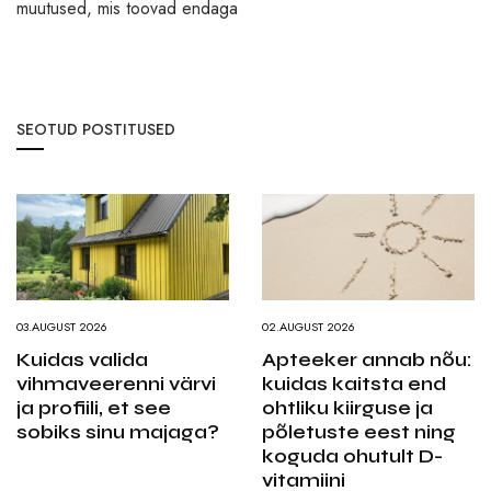
muutused, mis toovad endaga
SEOTUD POSTITUSED
03.AUGUST 2026
02.AUGUST 2026
Kuidas valida
Apteeker annab nõu:
vihmaveerenni värvi
kuidas kaitsta end
ja profiili, et see
ohtliku kiirguse ja
sobiks sinu majaga?
põletuste eest ning
koguda ohutult D-
vitamiini