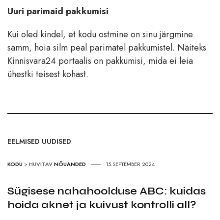
Uuri parimaid pakkumisi
Kui oled kindel, et kodu ostmine on sinu järgmine
samm, hoia silm peal parimatel pakkumistel. Näiteks
Kinnisvara24 portaalis on pakkumisi, mida ei leia
ühestki teisest kohast.
EELMISED UUDISED
KODU
>
HUVITAV
NÕUANDED
15.SEPTEMBER 2024
Sügisese nahahoolduse ABC: kuidas
hoida aknet ja kuivust kontrolli all?