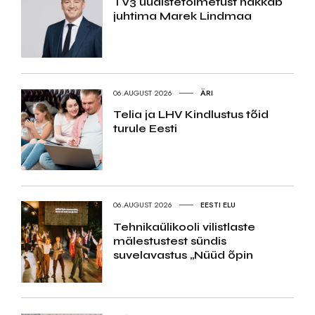
TV3 uudistetoimetust hakkab
juhtima Marek Lindmaa
06.AUGUST 2026
ÄRI
Telia ja LHV Kindlustus tõid
turule Eesti
06.AUGUST 2026
EESTI ELU
Tehnikaülikooli vilistlaste
mälestustest sündis
suvelavastus „Nüüd õpin