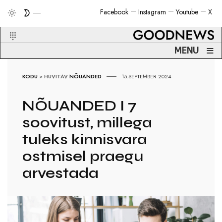
Facebook
Instagram
Youtube
X
≡
MENU
KODU
>
HUVITAV
NÕUANDED
15.SEPTEMBER 2024
NÕUANDED I 7
soovitust, millega
tuleks kinnisvara
ostmisel praegu
arvestada