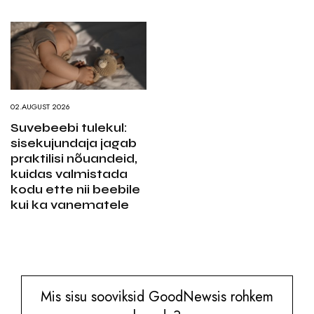
02.AUGUST 2026
Suvebeebi tulekul:
sisekujundaja jagab
praktilisi nõuandeid,
kuidas valmistada
kodu ette nii beebile
kui ka vanematele
Mis sisu sooviksid GoodNewsis rohkem