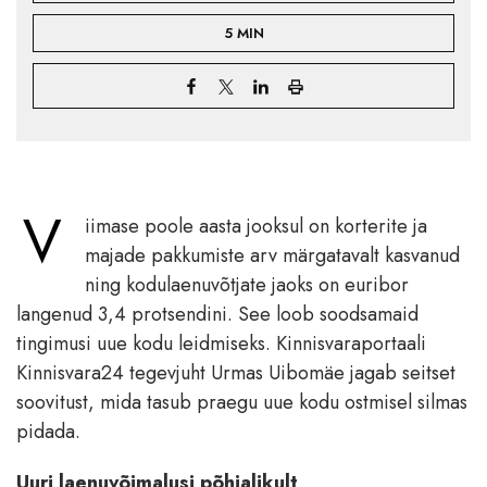
5 MIN
V
iimase poole aasta jooksul on korterite ja
majade pakkumiste arv märgatavalt kasvanud
ning kodulaenuvõtjate jaoks on euribor
langenud 3,4 protsendini. See loob soodsamaid
tingimusi uue kodu leidmiseks. Kinnisvaraportaali
Kinnisvara24 tegevjuht Urmas Uibomäe jagab seitset
soovitust, mida tasub praegu uue kodu ostmisel silmas
pidada.
Uuri laenuvõimalusi põhjalikult