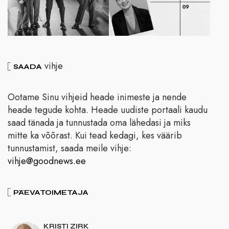
vihje
SAADA
Ootame Sinu vihjeid heade inimeste ja nende
heade tegude kohta. Heade uudiste portaali kaudu
saad tänada ja tunnustada oma lähedasi ja miks
mitte ka võõrast. Kui tead kedagi, kes väärib
tunnustamist, saada meile vihje:
vihje@goodnews.ee
PÄEVATOIMETAJA
KRISTI ZIRK