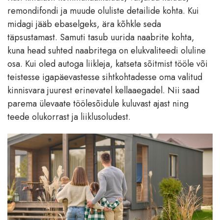
remondifondi ja muude oluliste detailide kohta. Kui
midagi jääb ebaselgeks, ära kõhkle seda
täpsustamast. Samuti tasub uurida naabrite kohta,
kuna head suhted naabritega on elukvaliteedi oluline
osa. Kui oled autoga liikleja, katseta sõitmist tööle või
teistesse igapäevastesse sihtkohtadesse oma valitud
kinnisvara juurest erinevatel kellaaegadel. Nii saad
parema ülevaate töölesõidule kuluvast ajast ning
teede olukorrast ja liiklusoludest.