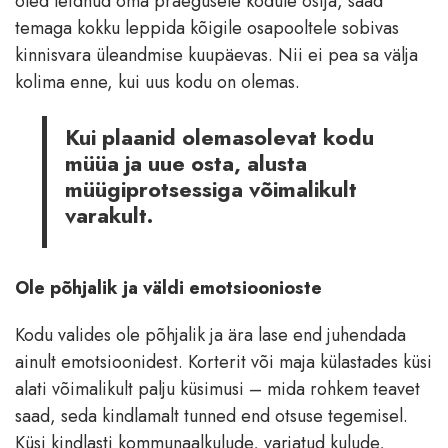
oled leidnud oma praegusele kodule ostja, saad
temaga kokku leppida kõigile osapooltele sobivas
kinnisvara üleandmise kuupäevas. Nii ei pea sa välja
kolima enne, kui uus kodu on olemas.
Kui plaanid olemasolevat kodu
müüa ja uue osta, alusta
müügiprotsessiga võimalikult
varakult.
Ole põhjalik ja väldi emotsioonioste
Kodu valides ole põhjalik ja ära lase end juhendada
ainult emotsioonidest. Korterit või maja külastades küsi
alati võimalikult palju küsimusi – mida rohkem teavet
saad, seda kindlamalt tunned end otsuse tegemisel.
Küsi kindlasti kommunaalkulude, varjatud kulude,