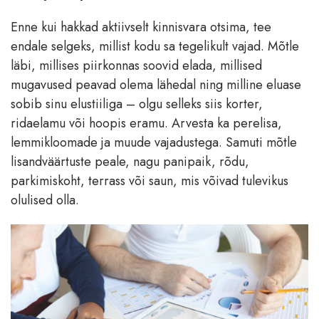
Enne kui hakkad aktiivselt kinnisvara otsima, tee
endale selgeks, millist kodu sa tegelikult vajad. Mõtle
läbi, millises piirkonnas soovid elada, millised
mugavused peavad olema lähedal ning milline eluase
sobib sinu elustiiliga – olgu selleks siis korter,
ridaelamu või hoopis eramu. Arvesta ka perelisa,
lemmikloomade ja muude vajadustega. Samuti mõtle
lisandväärtuste peale, nagu panipaik, rõdu,
parkimiskoht, terrass või saun, mis võivad tulevikus
olulised olla.