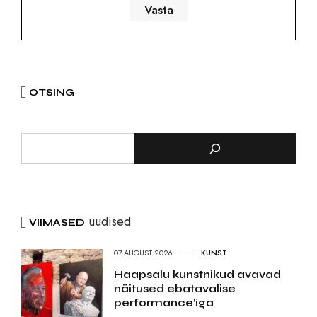
OTSING
uudised
VIIMASED
07.AUGUST 2026
KUNST
Haapsalu kunstnikud avavad
näitused ebatavalise
performance’iga