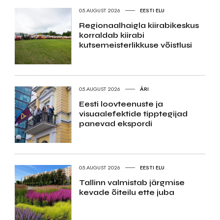
05.AUGUST 2026
EESTI ELU
Regionaalhaigla kiirabikeskus
korraldab kiirabi
kutsemeisterlikkuse võistlusi
05.AUGUST 2026
ÄRI
Eesti loovteenuste ja
visuaalefektide tipptegijad
panevad ekspordi
05.AUGUST 2026
EESTI ELU
Tallinn valmistab järgmise
kevade õiteilu ette juba