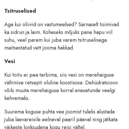
Tsitruselised
Aga kui oliivid on vastumeelsed? Sarnaselt toimivad
ka sidrun ja laim. Koheseks mõjuks pane hapu viil
suhu, veel parem kui juba varem tsitruselisega
maitsestatud vett jooma hakkad.
Vesi
Kui toitu ei pea tarbima, siis vesi on merehaiguse
vältimise retsepti oluline koostisosa. Dehüdratsioon
võib muuta merehaiguse korral enesetunde veelgi
kehvemaks.
Suurema koguse puhta vee joomist tuleks alustada
juba laevareisile eelneval paaril päeval ning jätkata
väikeste lonksudena kogu reisi vältel.