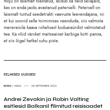
mõju on laiemalt tõestatud, leidub ka neid seilajaid,
kes on enda jaoks avastanud peterselli. Petersell on
laiemalt tuntud seedetrakti vaevuste leevendajana, nii
et kui soovid selle toimimises veenduda, siis valmista
merereisile kaasa rohelisest koduaiaürdist valmistatud
tee. Ka võid värsket maitseainet karbiga kotti panna,
et siis õigel hetkel suhu pista.
EELMISED UUDISED
KODU
>
MELU
28.SEPTEMBER 2025
Andrei Zevakin ja Robin Valting
esitlesid Balkanil filmitud reisisaadet