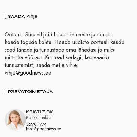
vihje
SAADA
Ootame Sinu vihjeid heade inimeste ja nende
heade tegude kohta. Heade uudiste portaali kaudu
saad tänada ja tunnustada oma lähedasi ja miks
mitte ka võõrast. Kui tead kedagi, kes väärib
tunnustamist, saada meile vihje:
vihje@goodnews.ee
PÄEVATOIMETAJA
KRISTI ZIRK
Portaali haldur
5690 1774
kristi@goodnews.ee