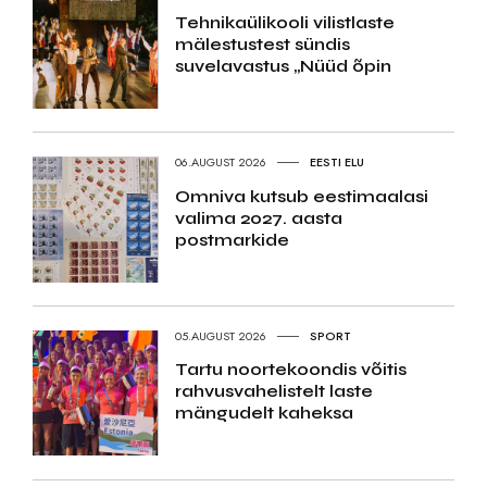
Tehnikaülikooli vilistlaste
mälestustest sündis
suvelavastus „Nüüd õpin
06.AUGUST 2026
EESTI ELU
Omniva kutsub eestimaalasi
valima 2027. aasta
postmarkide
05.AUGUST 2026
SPORT
Tartu noortekoondis võitis
rahvusvahelistelt laste
mängudelt kaheksa