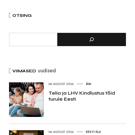
OTSING
uudised
VIIMASED
06.AUGUST 2026
ÄRI
Telia ja LHV Kindlustus tõid
turule Eesti
06.AUGUST 2026
EESTI ELU