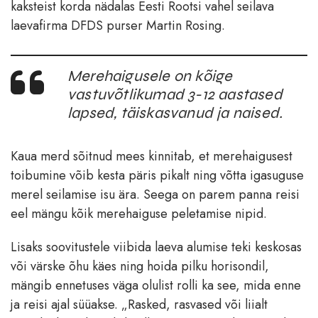
kaksteist korda nädalas Eesti Rootsi vahel seilava
laevafirma DFDS purser Martin Rosing.
Merehaigusele on kõige
vastuvõtlikumad 3-12 aastased
lapsed, täiskasvanud ja naised.
Kaua merd sõitnud mees kinnitab, et merehaigusest
toibumine võib kesta päris pikalt ning võtta igasuguse
merel seilamise isu ära. Seega on parem panna reisi
eel mängu kõik merehaiguse peletamise nipid.
Lisaks soovitustele viibida laeva alumise teki keskosas
või värske õhu käes ning hoida pilku horisondil,
mängib ennetuses väga olulist rolli ka see, mida enne
ja reisi ajal süüakse. „Rasked, rasvased või liialt