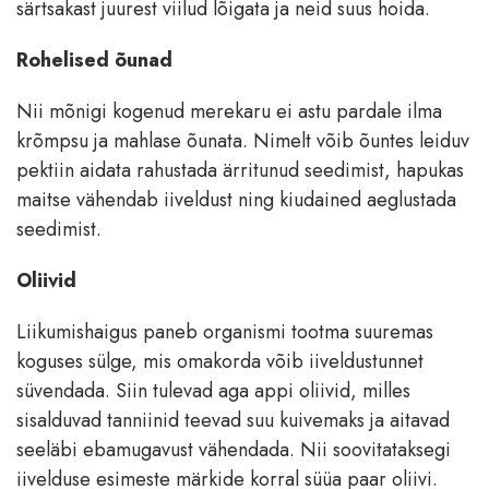
särtsakast juurest viilud lõigata ja neid suus hoida.
Rohelised õunad
Nii mõnigi kogenud merekaru ei astu pardale ilma
krõmpsu ja mahlase õunata. Nimelt võib õuntes leiduv
pektiin aidata rahustada ärritunud seedimist, hapukas
maitse vähendab iiveldust ning kiudained aeglustada
seedimist.
Oliivid
Liikumishaigus paneb organismi tootma suuremas
koguses sülge, mis omakorda võib iiveldustunnet
süvendada. Siin tulevad aga appi oliivid, milles
sisalduvad tanniinid teevad suu kuivemaks ja aitavad
seeläbi ebamugavust vähendada. Nii soovitataksegi
iivelduse esimeste märkide korral süüa paar oliivi.