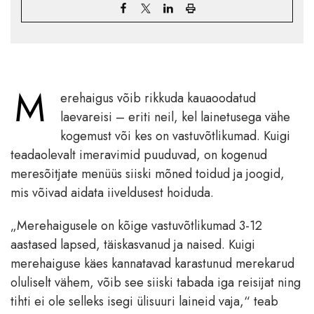
M
erehaigus võib rikkuda kauaoodatud
laevareisi – eriti neil, kel lainetusega vähe
kogemust või kes on vastuvõtlikumad. Kuigi
teadaolevalt imeravimid puuduvad, on kogenud
meresõitjate menüüs siiski mõned toidud ja joogid,
mis võivad aidata iiveldusest hoiduda.
„Merehaigusele on kõige vastuvõtlikumad 3-12
aastased lapsed, täiskasvanud ja naised. Kuigi
merehaiguse käes kannatavad karastunud merekarud
oluliselt vähem, võib see siiski tabada iga reisijat ning
tihti ei ole selleks isegi ülisuuri laineid vaja,“ teab