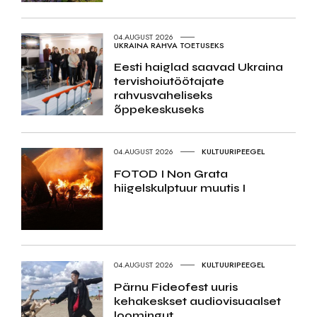
04.AUGUST 2026
UKRAINA RAHVA TOETUSEKS
Eesti haiglad saavad Ukraina
tervishoiutöötajate
rahvusvaheliseks
õppekeskuseks
04.AUGUST 2026
KULTUURIPEEGEL
FOTOD I Non Grata
hiigelskulptuur muutis I
04.AUGUST 2026
KULTUURIPEEGEL
Pärnu Fideofest uuris
kehakeskset audiovisuaalset
loomingut