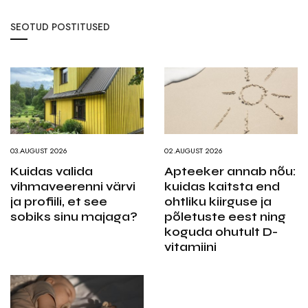
SEOTUD POSTITUSED
03.AUGUST 2026
02.AUGUST 2026
Kuidas valida
Apteeker annab nõu:
vihmaveerenni värvi
kuidas kaitsta end
ja profiili, et see
ohtliku kiirguse ja
sobiks sinu majaga?
põletuste eest ning
koguda ohutult D-
vitamiini