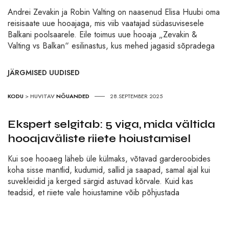
Andrei Zevakin ja Robin Valting on naasenud Elisa Huubi oma
reisisaate uue hooajaga, mis viib vaatajad südasuvisesele
Balkani poolsaarele. Eile toimus uue hooaja „Zevakin &
Valting vs Balkan“ esilinastus, kus mehed jagasid sõpradega
JÄRGMISED UUDISED
KODU
>
HUVITAV
NÕUANDED
28.SEPTEMBER 2025
Ekspert selgitab: 5 viga, mida vältida
hooajaväliste riiete hoiustamisel
Kui soe hooaeg läheb üle külmaks, võtavad garderoobides
koha sisse mantlid, kudumid, sallid ja saapad, samal ajal kui
suvekleidid ja kerged särgid astuvad kõrvale. Kuid kas
teadsid, et riiete vale hoiustamine võib põhjustada