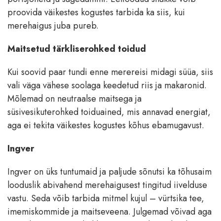
proovida väikestes kogustes tarbida ka siis, kui
merehaigus juba pureb.
Maitsetud tärkliserohked toidud
Kui soovid paar tundi enne merereisi midagi süüa, siis
vali väga vähese soolaga keedetud riis ja makaronid.
Mõlemad on neutraalse maitsega ja
süsivesikuterohked toiduained, mis annavad energiat,
aga ei tekita väikestes kogustes kõhus ebamugavust.
Ingver
Ingver on üks tuntumaid ja paljude sõnutsi ka tõhusaim
looduslik abivahend merehaigusest tingitud iivelduse
vastu. Seda võib tarbida mitmel kujul – vürtsika tee,
imemiskommide ja maitseveena. Julgemad võivad aga