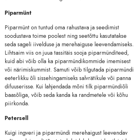
Piparmünt
Piparmünt on tuntud oma rahustava ja seedimist
soodustava toime poolest ning seetõttu kasutatakse
seda sageli iivelduse ja merehaiguse leevendamiseks.
Lihtsaim viis on juua tassitäis sooja piparmünditeed,
kuid abi võib olla ka piparmündikommide imemisest
või närimiskummist. Samuti võib tilgutada piparmündi
eeterlikku õli sissehingamiseks salvrätikule või panna
difuuserisse. Kui lahjendada mõni tilk piparmündiõli
baasõliga, võib seda kanda ka randmetele või kõhu
piirkonda.
Petersell
Kuigi ingveri ja piparmündi merehaigust leevendav