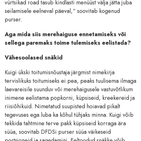
vürtsikad road tasub kindlasti menüüst välja jätta juba
seilamisele eelneval päeval,“ soovitab kogenud
purser.
Aga mida siis merehaiguse ennetamiseks või
sellega paremaks toime tulemiseks eelistada?
Vähesoolased snäkid
Kuigi ükski toitumisnõustaja järgmist nimekirja
tervislikuks toitumiseks ei pea, peaks tuulisema ilmaga
laevareisile suunduv või merehaigusele vastuvõtlikum
inimene eelistama popkorni, küpsiseid, kreekereid ja
riisiõhikuid. Nimetatud suupisted hoiavad pikalt
tegevuses ega luba ka kõhul tühjaks minna. Kuigi võib
tekkida tahtmine terve pakk küpsiseid korraga ära
süüa, soovitab DFDSi purser süüa väikeseid
portsjoneid ja sagedamini. Eeltoodud snäkke võib