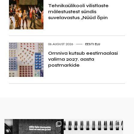
Tehnikaülikooli vilistlaste
mälestustest sündis
suvelavastus „Nüüd õpin
06.AUGUST 2026
EESTI ELU
Omniva kutsub eestimaalasi
valima 2027. aasta
postmarkide