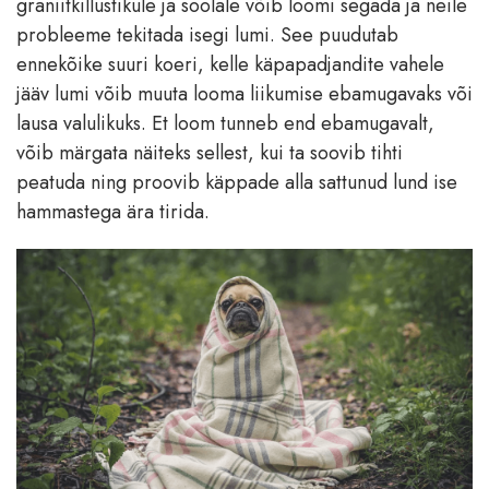
graniitkillustikule ja soolale võib loomi segada ja neile
probleeme tekitada isegi lumi. See puudutab
ennekõike suuri koeri, kelle käpapadjandite vahele
jääv lumi võib muuta looma liikumise ebamugavaks või
lausa valulikuks. Et loom tunneb end ebamugavalt,
võib märgata näiteks sellest, kui ta soovib tihti
peatuda ning proovib käppade alla sattunud lund ise
hammastega ära tirida.