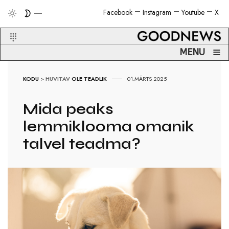
Facebook
Instagram
Youtube
X
≡
MENU
KODU
>
HUVITAV
OLE TEADLIK
01.MÄRTS 2025
Mida peaks
lemmiklooma omanik
talvel teadma?