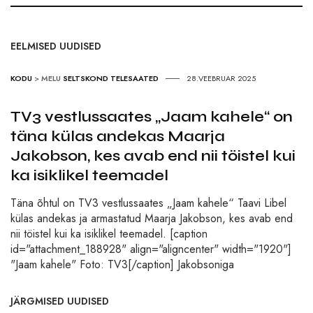
EELMISED UUDISED
KODU
>
MELU
SELTSKOND
TELESAATED
28.VEEBRUAR 2025
TV3 vestlussaates „Jaam kahele“ on
täna külas andekas Maarja
Jakobson, kes avab end nii töistel kui
ka isiklikel teemadel
Täna õhtul on TV3 vestlussaates „Jaam kahele“ Taavi Libel
külas andekas ja armastatud Maarja Jakobson, kes avab end
nii töistel kui ka isiklikel teemadel. [caption
id="attachment_188928" align="aligncenter" width="1920"]
"Jaam kahele" Foto: TV3[/caption] Jakobsoniga
JÄRGMISED UUDISED