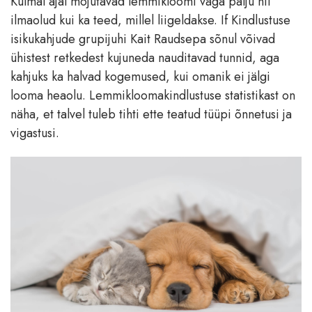
Külmal ajal mõjutavad lemmikloomi väga palju nii
ilmaolud kui ka teed, millel liigeldakse. If Kindlustuse
isikukahjude grupijuhi Kait Raudsepa sõnul võivad
ühistest retkedest kujuneda nauditavad tunnid, aga
kahjuks ka halvad kogemused, kui omanik ei jälgi
looma heaolu. Lemmikloomakindlustuse statistikast on
näha, et talvel tuleb tihti ette teatud tüüpi õnnetusi ja
vigastusi.