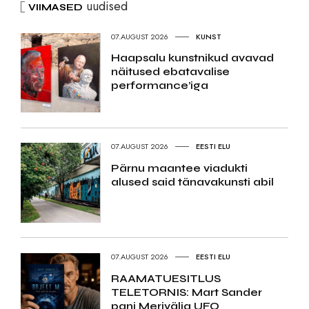
uudised
VIIMASED
07.AUGUST 2026
KUNST
Haapsalu kunstnikud avavad
näitused ebatavalise
performance’iga
07.AUGUST 2026
EESTI ELU
Pärnu maantee viadukti
alused said tänavakunsti abil
07.AUGUST 2026
EESTI ELU
RAAMATUESITLUS
TELETORNIS: Mart Sander
pani Merivälja UFO