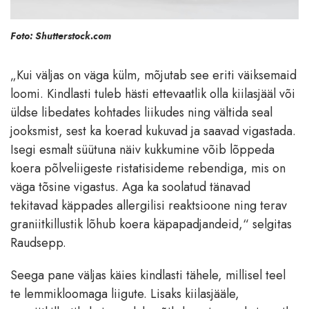
Foto: Shutterstock.com
„Kui väljas on väga külm, mõjutab see eriti väiksemaid
loomi. Kindlasti tuleb hästi ettevaatlik olla kiilasjääl või
üldse libedates kohtades liikudes ning vältida seal
jooksmist, sest ka koerad kukuvad ja saavad vigastada.
Isegi esmalt süütuna näiv kukkumine võib lõppeda
koera põlveliigeste ristatisideme rebendiga, mis on
väga tõsine vigastus. Aga ka soolatud tänavad
tekitavad käppades allergilisi reaktsioone ning terav
graniitkillustik lõhub koera käpapadjandeid,“ selgitas
Raudsepp.
Seega pane väljas käies kindlasti tähele, millisel teel
te lemmikloomaga liigute. Lisaks kiilasjääle,