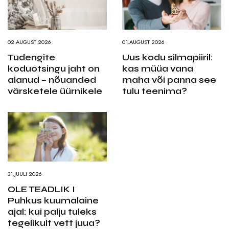
02.AUGUST 2026
01.AUGUST 2026
Tudengite
Uus kodu silmapiiril:
koduotsingu jaht on
kas müüa vana
alanud – nõuanded
maha või panna see
värsketele üürnikele
tulu teenima?
31.JUULI 2026
OLE TEADLIK I
Puhkus kuumalaine
ajal: kui palju tuleks
tegelikult vett juua?