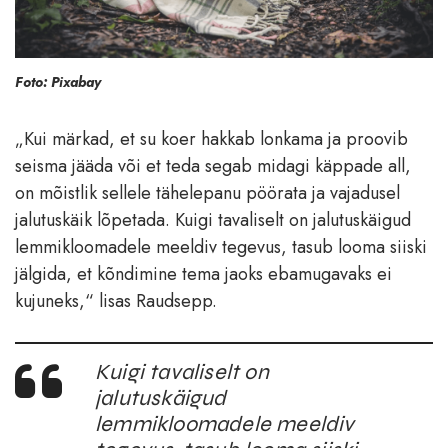
Foto: Pixabay
„Kui märkad, et su koer hakkab lonkama ja proovib
seisma jääda või et teda segab midagi käppade all,
on mõistlik sellele tähelepanu pöörata ja vajadusel
jalutuskäik lõpetada. Kuigi tavaliselt on jalutuskäigud
lemmikloomadele meeldiv tegevus, tasub looma siiski
jälgida, et kõndimine tema jaoks ebamugavaks ei
kujuneks,“ lisas Raudsepp.
Kuigi tavaliselt on
jalutuskäigud
lemmikloomadele meeldiv