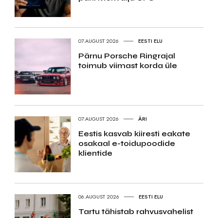
07.AUGUST 2026
EESTI ELU
Pärnu Porsche Ringrajal
toimub viimast korda üle
07.AUGUST 2026
ÄRI
Eestis kasvab kiiresti eakate
osakaal e-toidupoodide
klientide
06.AUGUST 2026
EESTI ELU
Tartu tähistab rahvusvahelist