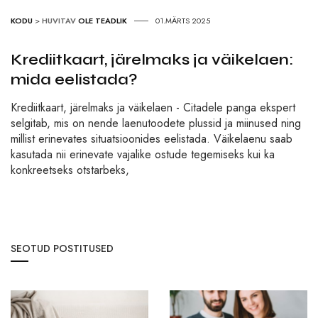
KODU
>
HUVITAV
OLE TEADLIK
01.MÄRTS 2025
Krediitkaart, järelmaks ja väikelaen:
mida eelistada?
Krediitkaart, järelmaks ja väikelaen - Citadele panga ekspert
selgitab, mis on nende laenutoodete plussid ja miinused ning
millist erinevates situatsioonides eelistada. Väikelaenu saab
kasutada nii erinevate vajalike ostude tegemiseks kui ka
konkreetseks otstarbeks,
SEOTUD POSTITUSED