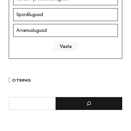
Spordilugusid
Arvamuslugusid
OTSING