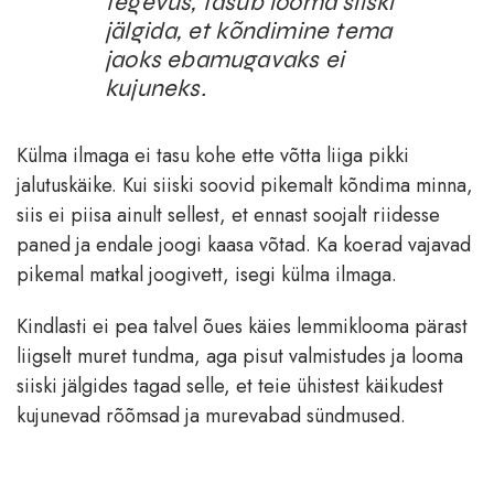
tegevus, tasub looma siiski
jälgida, et kõndimine tema
jaoks ebamugavaks ei
kujuneks.
Külma ilmaga ei tasu kohe ette võtta liiga pikki
jalutuskäike. Kui siiski soovid pikemalt kõndima minna,
siis ei piisa ainult sellest, et ennast soojalt riidesse
paned ja endale joogi kaasa võtad. Ka koerad vajavad
pikemal matkal joogivett, isegi külma ilmaga.
Kindlasti ei pea talvel õues käies lemmiklooma pärast
liigselt muret tundma, aga pisut valmistudes ja looma
siiski jälgides tagad selle, et teie ühistest käikudest
kujunevad rõõmsad ja murevabad sündmused.