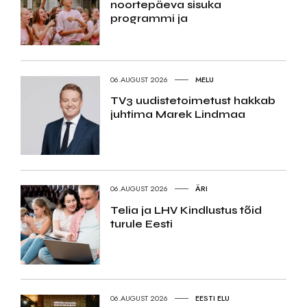
noortepäeva sisuka
programmi ja
06.AUGUST 2026
MELU
TV3 uudistetoimetust hakkab
juhtima Marek Lindmaa
06.AUGUST 2026
ÄRI
Telia ja LHV Kindlustus tõid
turule Eesti
06.AUGUST 2026
EESTI ELU