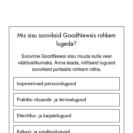
Mis sisu sooviksid GoodNewsis rohkem
lugeda?
Soovime GoodNewsi sisu muuta sulle veel
väärtuslikumaks. Anna teada, milliseid lugusid
sooviksid portaalis rohkem näha.
Inspireerivaid persoonilugusid
Praktilisi nõuande- ja terviselugusid
Ettevõtlus- ja karjäärilugusid
Kultuuri- ja sündmuslugusid