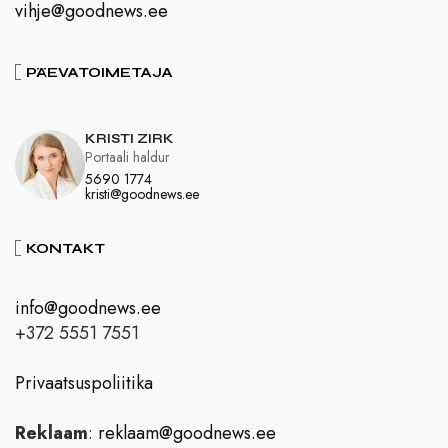
vihje@goodnews.ee
PÄEVATOIMETAJA
KRISTI ZIRK
Portaali haldur
5690 1774
kristi@goodnews.ee
KONTAKT
info@goodnews.ee
+372 5551 7551
Privaatsuspoliitika
Reklaam
:
reklaam@goodnews.ee