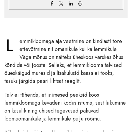
L
emmikloomaga aja veetmine on kindlasti tore
ettevõtmine nii omanikule kui ka lemmikule.
Väga mõnus on näiteks üheskoos värskes õhus
kõndida või joosta. Selleks, et lemmiklooma talvised
õueskäigud muresid ja lisakulusid kaasa ei tooks,
tasuks järgida paari lihtsat reeglit.
Talv ei tähenda, et inimesed peaksid koos
lemmikloomaga kevadeni kodus istuma, sest liikumine
on kasulik ning ühised tegevused pakuvad
loomaomanikule ja lemmikule palju rõõmu.