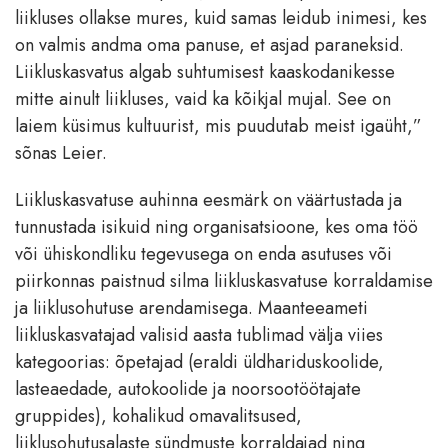
liikluses ollakse mures, kuid samas leidub inimesi, kes
on valmis andma oma panuse, et asjad paraneksid.
Liikluskasvatus algab suhtumisest kaaskodanikesse
mitte ainult liikluses, vaid ka kõikjal mujal. See on
laiem küsimus kultuurist, mis puudutab meist igaüht,”
sõnas Leier.
Liikluskasvatuse auhinna eesmärk on väärtustada ja
tunnustada isikuid ning organisatsioone, kes oma töö
või ühiskondliku tegevusega on enda asutuses või
piirkonnas paistnud silma liikluskasvatuse korraldamise
ja liiklusohutuse arendamisega. Maanteeameti
liikluskasvatajad valisid aasta tublimad välja viies
kategoorias: õpetajad (eraldi üldhariduskoolide,
lasteaedade, autokoolide ja noorsootöötajate
gruppides), kohalikud omavalitsused,
liiklusohutusalaste sündmuste korraldajad ning