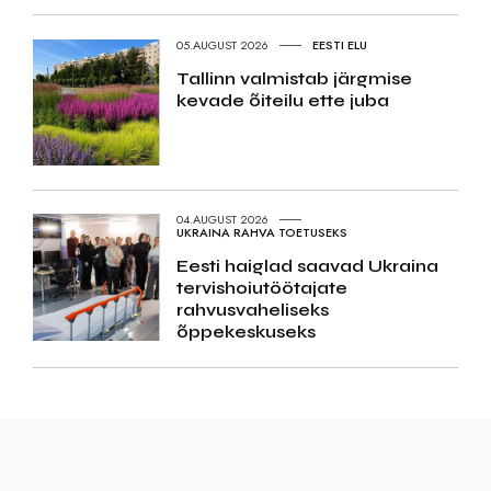
05.AUGUST 2026
EESTI ELU
Tallinn valmistab järgmise
kevade õiteilu ette juba
04.AUGUST 2026
UKRAINA RAHVA TOETUSEKS
Eesti haiglad saavad Ukraina
tervishoiutöötajate
rahvusvaheliseks
õppekeskuseks