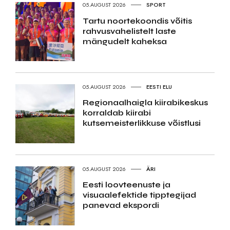
05.AUGUST 2026
SPORT
Tartu noortekoondis võitis
rahvusvahelistelt laste
mängudelt kaheksa
05.AUGUST 2026
EESTI ELU
Regionaalhaigla kiirabikeskus
korraldab kiirabi
kutsemeisterlikkuse võistlusi
05.AUGUST 2026
ÄRI
Eesti loovteenuste ja
visuaalefektide tipptegijad
panevad ekspordi