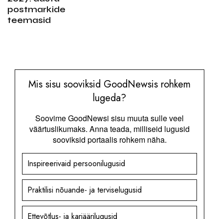
postmarkide
teemasid
Mis sisu sooviksid GoodNewsis rohkem
lugeda?
Soovime GoodNewsi sisu muuta sulle veel
väärtuslikumaks. Anna teada, milliseid lugusid
sooviksid portaalis rohkem näha.
Inspireerivaid persoonilugusid
Praktilisi nõuande- ja terviselugusid
Ettevõtlus- ja karjäärilugusid