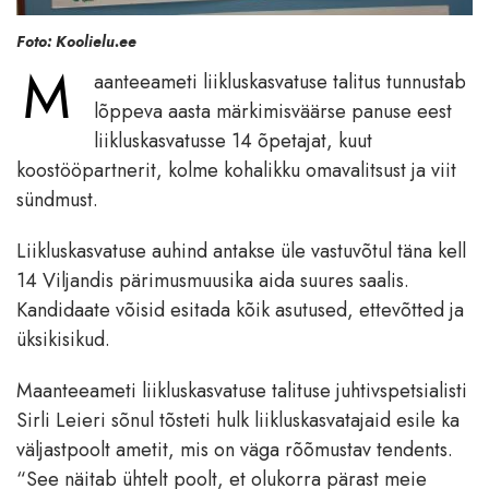
Foto: Koolielu.ee
M
aanteeameti liikluskasvatuse talitus tunnustab
lõppeva aasta märkimisväärse panuse eest
liikluskasvatusse 14 õpetajat, kuut
koostööpartnerit, kolme kohalikku omavalitsust ja viit
sündmust.
Liikluskasvatuse auhind antakse üle vastuvõtul täna kell
14 Viljandis pärimusmuusika aida suures saalis.
Kandidaate võisid esitada kõik asutused, ettevõtted ja
üksikisikud.
Maanteeameti liikluskasvatuse talituse juhtivspetsialisti
Sirli Leieri sõnul tõsteti hulk liikluskasvatajaid esile ka
väljastpoolt ametit, mis on väga rõõmustav tendents.
“See näitab ühtelt poolt, et olukorra pärast meie