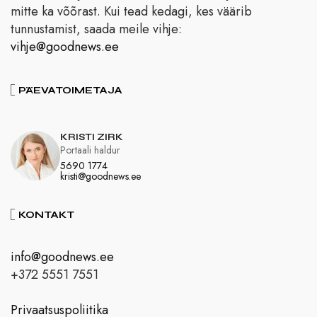
mitte ka võõrast. Kui tead kedagi, kes väärib
tunnustamist, saada meile vihje:
vihje@goodnews.ee
PÄEVATOIMETAJA
KRISTI ZIRK
Portaali haldur
5690 1774
kristi@goodnews.ee
KONTAKT
info@goodnews.ee
+372 5551 7551
Privaatsuspoliitika