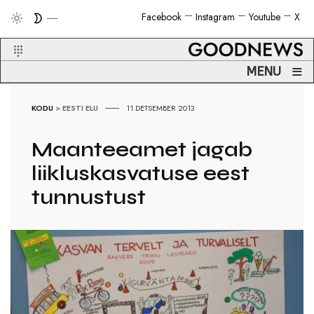
Facebook
Instagram
Youtube
X
≡
MENU
KODU
>
EESTI ELU
11.DETSEMBER 2013
Maanteeamet jagab
liikluskasvatuse eest
tunnustust