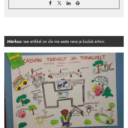
Märkus:
see artikkel on üle viie aasta vana ja kuulub arhiivi.