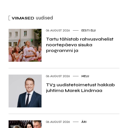
uudised
VIIMASED
06.AUGUST 2026
EESTI ELU
Tartu tähistab rahvusvahelist
noortepäeva sisuka
programmi ja
06.AUGUST 2026
MELU
TV3 uudistetoimetust hakkab
juhtima Marek Lindmaa
06.AUGUST 2026
ÄRI