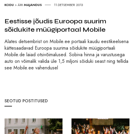
KODU
>
ÄRI
MAJANDUS
11.DETSEMBER 2013
Eestisse jõudis Euroopa suurim
sõidukite müügiportaal Mobile
Alates detsembrist on Mobile.ee portaali kaudu eestikeelsena
kättesaadavad Euroopa suurima sõidukite müügiportaali
Mobile.de laiad otsivõimalused. Sobiva hinna ja varustusega
auto on võimalik valida üle 1,5 miljoni sõiduki seast ning tellida
see Mobile.ee vahendusel
SEOTUD POSTITUSED