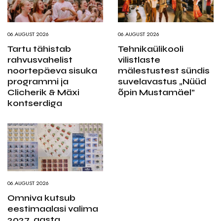
06.AUGUST 2026
06.AUGUST 2026
Tartu tähistab
Tehnikaülikooli
rahvusvahelist
vilistlaste
noortepäeva sisuka
mälestustest sündis
programmi ja
suvelavastus „Nüüd
Clicherik & Mäxi
õpin Mustamäel”
kontserdiga
06.AUGUST 2026
Omniva kutsub
eestimaalasi valima
2027. aasta