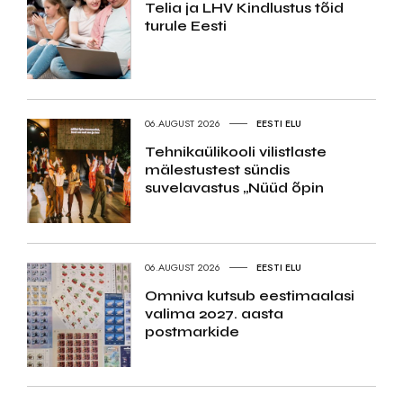
Telia ja LHV Kindlustus tõid
turule Eesti
06.AUGUST 2026
EESTI ELU
Tehnikaülikooli vilistlaste
mälestustest sündis
suvelavastus „Nüüd õpin
06.AUGUST 2026
EESTI ELU
Omniva kutsub eestimaalasi
valima 2027. aasta
postmarkide