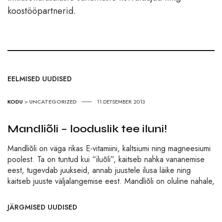
koostööpartnerid.
EELMISED UUDISED
KODU
>
UNCATEGORIZED
11.DETSEMBER 2013
Mandliõli – looduslik tee iluni!
Mandliõli on väga rikas E-vitamiini, kaltsiumi ning magneesiumi
poolest. Ta on tuntud kui “iluõli”, kaitseb nahka vananemise
eest, tugevdab juukseid, annab juustele ilusa läike ning
kaitseb juuste väljalangemise eest. Mandliõli on oluline nahale,
JÄRGMISED UUDISED