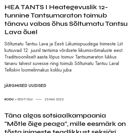
HEA TANTS I Heategevuslik 12-
tunnine Tantsumaraton toimub
tänavu vabas õhus Sõltumatu Tantsu
Lava õuel
Sõltumatu Tantsu Lava ja Eesti Liikumispuudega Inimeste Liit
kutsuvad 12. juunil tantsima võrdsete liikumisvõimaluste eest.
Traditsiooniliselt aasta lõpus toimuv Tantsumaraton lükkus
tänavu talvest suvesse ning toimub Sõltumatu Tantsu Laval
Telliskivi loomelinnakus kokku juba
JÄRGMISED UUDISED
KODU
>
EESTI ELU
25.MAI 2022
Täna algas sotsiaalkampaania
“Mõtle õige peaga”, mille eesmärk on
tõsta inimeste teadlikkust seksiäri