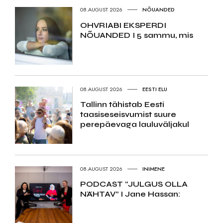
08.AUGUST 2026
NÕUANDED
OHVRIABI EKSPERDI
NÕUANDED I 5 sammu, mis
08.AUGUST 2026
EESTI ELU
Tallinn tähistab Eesti
taasiseseisvumist suure
perepäevaga lauluväljakul
08.AUGUST 2026
INIMENE
PODCAST “JULGUS OLLA
NÄHTAV” I Jane Hassan: