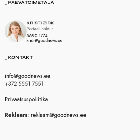
PÄEVATOIMETAJA
KRISTI ZIRK
Portaali haldur
5690 1774
kristi@goodnews.ee
KONTAKT
info@goodnews.ee
+372 5551 7551
Privaatsuspoliitika
Reklaam
:
reklaam@goodnews.ee