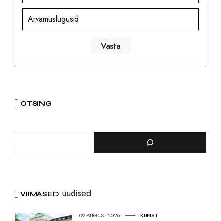
Arvamuslugusid
OTSING
uudised
VIIMASED
09.AUGUST 2026
KUNST