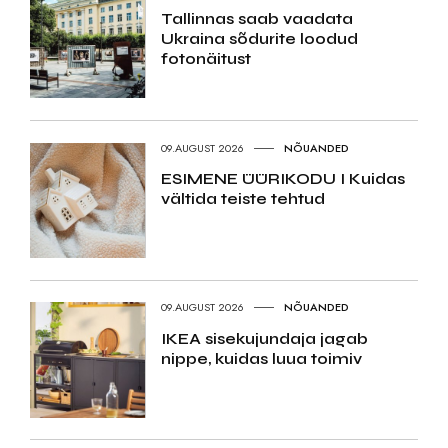
Tallinnas saab vaadata
Ukraina sõdurite loodud
fotonäitust
09.AUGUST 2026
NÕUANDED
ESIMENE ÜÜRIKODU I Kuidas
vältida teiste tehtud
09.AUGUST 2026
NÕUANDED
IKEA sisekujundaja jagab
nippe, kuidas luua toimiv