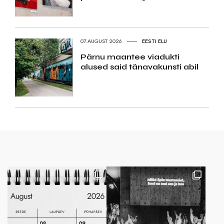
07.AUGUST 2026
EESTI ELU
Pärnu maantee viadukti
alused said tänavakunsti abil