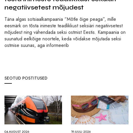
negatiivsetest mõjudest
Täna algas sotsiaalkampaania “Mõtle õige peaga”, mille
eesmärk on tõsta inimeste teadlikkust seksiäri negatiivsetest
mõjudest ning vähendada seksi ostmist Eestis. Kampaania on
suunatud eelkõige noortele, keda võidakse mõjutada seksi
ostmise suunas, aga informeerib
SEOTUD POSTITUSED
04.AUGUST 2026
19.JUULI 2026