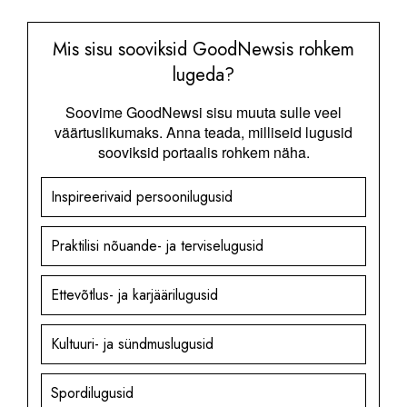
Mis sisu sooviksid GoodNewsis rohkem
lugeda?
Soovime GoodNewsi sisu muuta sulle veel
väärtuslikumaks. Anna teada, milliseid lugusid
sooviksid portaalis rohkem näha.
Inspireerivaid persoonilugusid
Praktilisi nõuande- ja terviselugusid
Ettevõtlus- ja karjäärilugusid
Kultuuri- ja sündmuslugusid
Spordilugusid