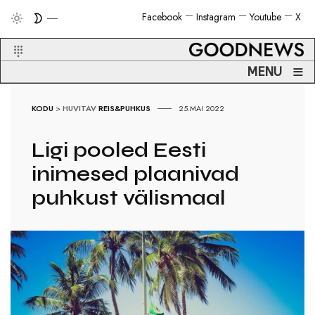
Facebook
Instagram
Youtube
X
≡
MENU
KODU
>
HUVITAV
REIS&PUHKUS
25.MAI 2022
Ligi pooled Eesti
inimesed plaanivad
puhkust välismaal