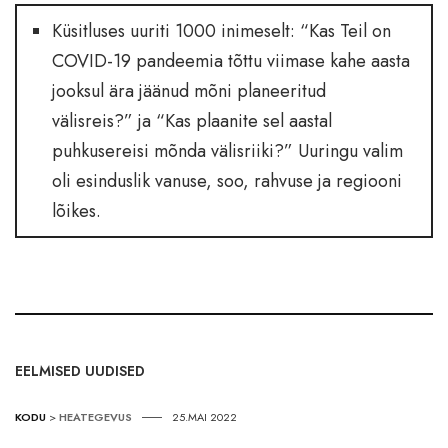
Küsitluses uuriti 1000 inimeselt: “Kas Teil on
COVID-19 pandeemia tõttu viimase kahe aasta
jooksul ära jäänud mõni planeeritud
välisreis?” ja “Kas plaanite sel aastal
puhkusereisi mõnda välisriiki?” Uuringu valim
oli esinduslik vanuse, soo, rahvuse ja regiooni
lõikes.
EELMISED UUDISED
KODU
>
HEATEGEVUS
25.MAI 2022