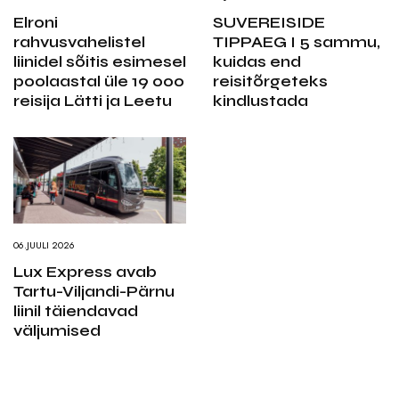
Elroni
SUVEREISIDE
rahvusvahelistel
TIPPAEG I 5 sammu,
liinidel sõitis esimesel
kuidas end
poolaastal üle 19 000
reisitõrgeteks
reisija Lätti ja Leetu
kindlustada
06.JUULI 2026
Lux Express avab
Tartu-Viljandi-Pärnu
liinil täiendavad
väljumised