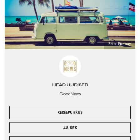
Foto: Pixabay
HEAD UUDISED
GoodNews
REIS&PUHKUS
48 SEK