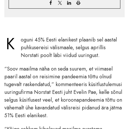
K
oguni 45% Eesti elanikest plaanib sel aastal
puhkusereisi välismaale, selgus aprillis
Norstati poolt läbi viidud uuringust.
“Soov maailma näha on seda suurem, et viimasel
paaril aastal on reisimine pandeemia tõttu olnud
tugevalt raskendatud,” kommenteeris küsitlustulemusi
uuringufirma Norstat Eesti juht Evelin Pae, kelle sõnul
selgus küsitlusest veel, et koroonapandeemia tõttu on
vähemalt ühe kavandatud välisreisi pidanud ära jätma
51% Eesti elanikest.