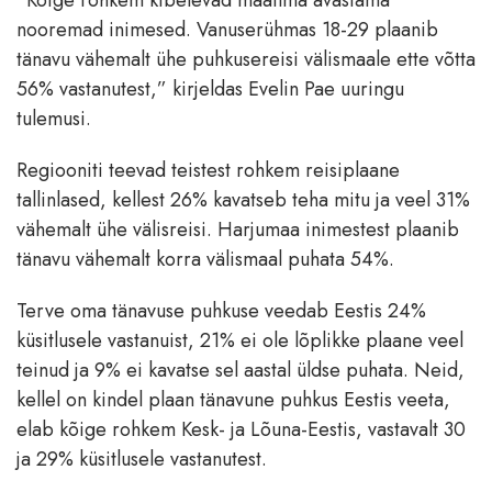
“Kõige rohkem kibelevad maailma avastama
nooremad inimesed. Vanuserühmas 18-29 plaanib
tänavu vähemalt ühe puhkusereisi välismaale ette võtta
56% vastanutest,” kirjeldas Evelin Pae uuringu
tulemusi.
Regiooniti teevad teistest rohkem reisiplaane
tallinlased, kellest 26% kavatseb teha mitu ja veel 31%
vähemalt ühe välisreisi. Harjumaa inimestest plaanib
tänavu vähemalt korra välismaal puhata 54%.
Terve oma tänavuse puhkuse veedab Eestis 24%
küsitlusele vastanuist, 21% ei ole lõplikke plaane veel
teinud ja 9% ei kavatse sel aastal üldse puhata. Neid,
kellel on kindel plaan tänavune puhkus Eestis veeta,
elab kõige rohkem Kesk- ja Lõuna-Eestis, vastavalt 30
ja 29% küsitlusele vastanutest.