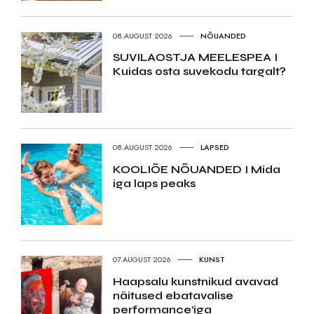
08.AUGUST 2026
NÕUANDED
SUVILAOSTJA MEELESPEA I
Kuidas osta suvekodu targalt?
08.AUGUST 2026
LAPSED
KOOLIÕE NÕUANDED I Mida
iga laps peaks
07.AUGUST 2026
KUNST
Haapsalu kunstnikud avavad
näitused ebatavalise
performance’iga