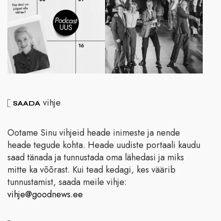
vihje
SAADA
Ootame Sinu vihjeid heade inimeste ja nende
heade tegude kohta. Heade uudiste portaali kaudu
saad tänada ja tunnustada oma lähedasi ja miks
mitte ka võõrast. Kui tead kedagi, kes väärib
tunnustamist, saada meile vihje:
vihje@goodnews.ee