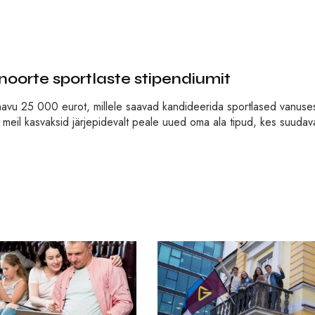
oorte sportlaste stipendiumit
änavu 25 000 eurot, millele saavad kandideerida sportlased vanuse
et meil kasvaksid järjepidevalt peale uued oma ala tipud, kes suuda