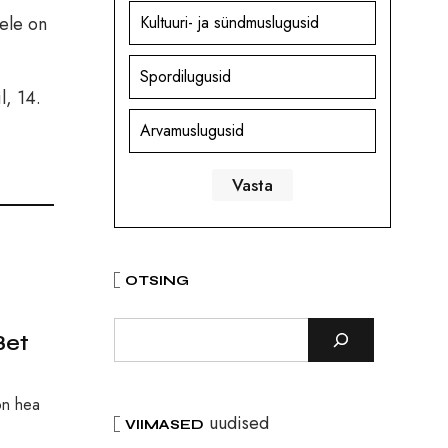
tele on
Kultuuri- ja sündmuslugusid
Spordilugusid
l, 14.
Arvamuslugusid
OTSING
Bet
on hea
uudised
VIIMASED