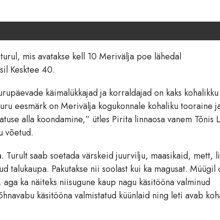
 turul, mis avatakse kell 10 Merivälja poe lähedal
sil Kesktee 40.
Turupäevade käimalükkajad ja korraldajad on kaks kohalikku
. Turu eesmärk on Merivälja kogukonnale kohaliku tooraine j
use alla koondamine,” ütles Pirita linnaosa vanem Tõnis L
tu võetud.
 Turult saab soetada värskeid juurvilju, maasikaid, mett, li
uud talukaupa. Pakutakse nii soolast kui ka magusat. Müügil 
d, aga ka näiteks niisugune kaup nagu käsitööna valminud
lõhnavabu käsitööna valmistatud küünlaid ning leti avab koh