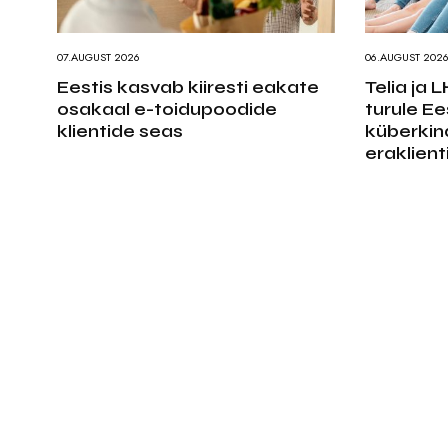
07.AUGUST 2026
06.AUGUST 202
Eestis kasvab kiiresti eakate
Telia ja 
osakaal e-toidupoodide
turule E
klientide seas
küberkin
eraklient