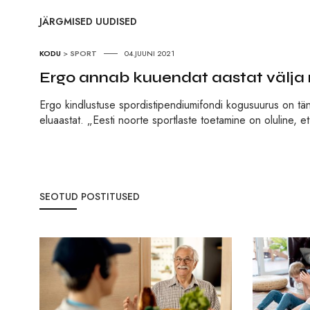
JÄRGMISED UUDISED
KODU
>
SPORT
04.JUUNI 2021
Ergo annab kuuendat aastat välja n
Ergo kindlustuse spordistipendiumifondi kogusuurus on t
eluaastat. „Eesti noorte sportlaste toetamine on oluline, 
SEOTUD POSTITUSED