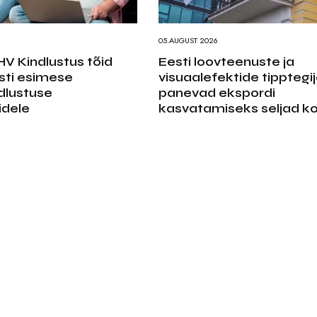
6
05.AUGUST 2026
LHV Kindlustus tõid
Eesti loovteenuste ja
esti esimese
visuaalefektide tipptegi
dlustuse
panevad ekspordi
idele
kasvatamiseks seljad k