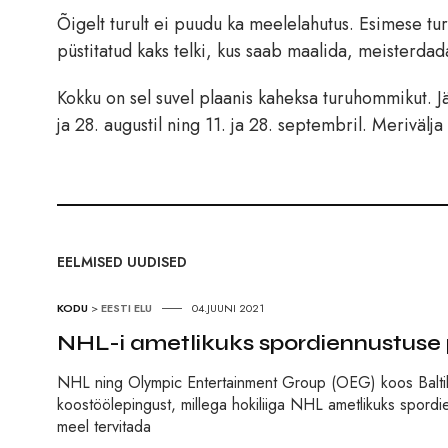
Õigelt turult ei puudu ka meelelahutus. Esimese tu
püstitatud kaks telki, kus saab maalida, meisterda
Kokku on sel suvel plaanis kaheksa turuhommikut. Jä
ja 28. augustil ning 11. ja 28. septembril. Merivälj
EELMISED UUDISED
KODU
>
EESTI ELU
04.JUUNI 2021
NHL-i ametlikuks spordiennustuse pa
NHL ning Olympic Entertainment Group (OEG) koos Baltik
koostöölepingust, millega hokiliiga NHL ametlikuks spordi
meel tervitada