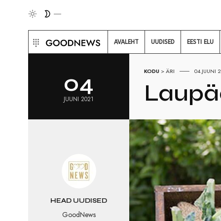
AVALEHT
UUDISED
EESTI ELU
KODU
>
ÄRI
04.JUUNI 
04
Laupäe
JUUNI 2021
HEAD UUDISED
GoodNews