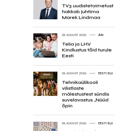
TV3 uudistetoimetust
hakkab juhtima
Marek Lindmaa
06.AUGUST 2026
ÄRI
Telia ja LHV
Kindlustus tõid turule
Eesti
06.AUGUST 2026
EESTI ELU
Tehnikaülikooli
vilistlaste
mälestustest sündis
suvelavastus „Nüüd
õpin
06.AUGUST 2026
EESTI ELU