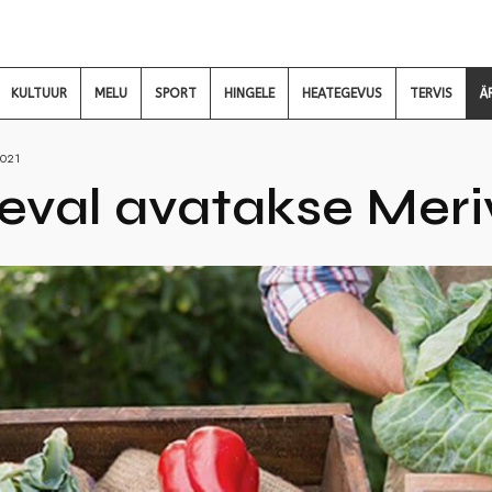
KULTUUR
MELU
SPORT
HINGELE
HEATEGEVUS
TERVIS
Ä
2021
val avatakse Meriv