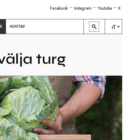
Facebook
Instagram
Youtube
X
RI
HUVITAV
TAVALINE
KESKMINE
älja turg
SUUR