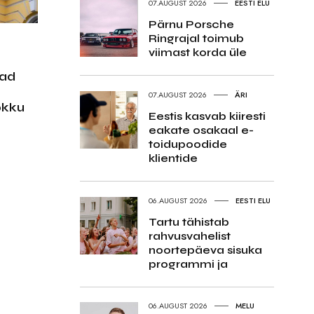
07.AUGUST 2026
EESTI ELU
Pärnu Porsche
Ringrajal toimub
viimast korda üle
jad
07.AUGUST 2026
ÄRI
okku
Eestis kasvab kiiresti
eakate osakaal e-
toidupoodide
klientide
06.AUGUST 2026
EESTI ELU
Tartu tähistab
rahvusvahelist
noortepäeva sisuka
programmi ja
06.AUGUST 2026
MELU