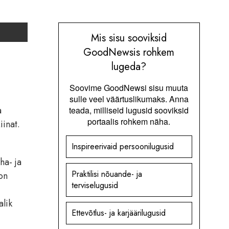
Mis sisu sooviksid
GoodNewsis rohkem
lugeda?
Soovime GoodNewsi sisu muuta
sulle veel väärtuslikumaks. Anna
a
teada, milliseid lugusid sooviksid
portaalis rohkem näha.
iinat.
Inspireerivaid persoonilugusid
ha- ja
Praktilisi nõuande- ja
on
terviselugusid
alik
Ettevõtlus- ja karjäärilugusid