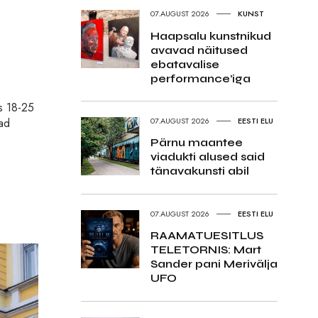
07.AUGUST 2026
KUNST
Haapsalu kunstnikud
avavad näitused
ebatavalise
performance’iga
s 18-25
vad
07.AUGUST 2026
EESTI ELU
Pärnu maantee
viadukti alused said
tänavakunsti abil
07.AUGUST 2026
EESTI ELU
RAAMATUESITLUS
TELETORNIS: Mart
Sander pani Merivälja
UFO