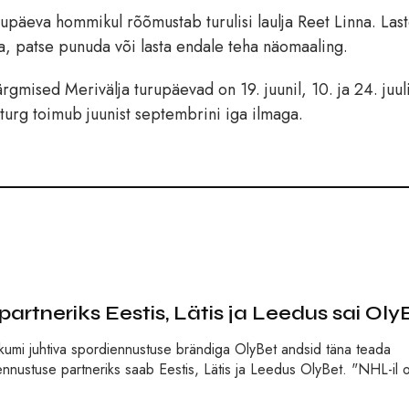
rupäeva hommikul rõõmustab turulisi laulja Reet Linna. Las
da, patse punuda või lasta endale teha näomaaling.
rgmised Merivälja turupäevad on 19. juunil, 10. ja 24. juuli
a turg toimub juunist septembrini iga ilmaga.
rtneriks Eestis, Lätis ja Leedus sai Oly
umi juhtiva spordiennustuse brändiga OlyBet andsid täna teada
ennustuse partneriks saab Eestis, Lätis ja Leedus OlyBet. "NHL-il 