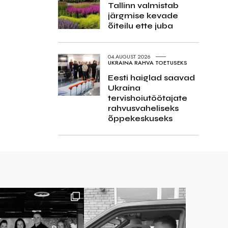
Tallinn valmistab
järgmise kevade
õiteilu ette juba
04.AUGUST 2026
UKRAINA RAHVA TOETUSEKS
Eesti haiglad saavad
Ukraina
tervishoiutöötajate
rahvusvaheliseks
õppekeskuseks