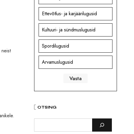
Ettevõtlus- ja karjäärilugusid
Kultuuri- ja sündmuslugusid
Spordilugusid
 neist
Arvamuslugusid
OTSING
anikele.