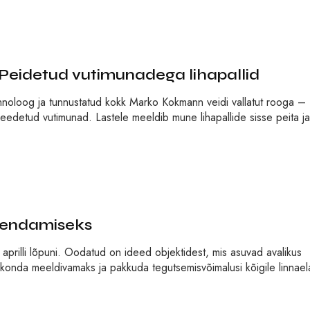
idetud vutimunadega lihapallid
noloog ja tunnustatud kokk Marko Kokmann veidi vallatut rooga –
 keedetud vutimunad. Lastele meeldib mune lihapallide sisse peita ja
arendamiseks
b aprilli lõpuni. Oodatud on ideed objektidest, mis asuvad avalikus
kkonda meeldivamaks ja pakkuda tegutsemisvõimalusi kõigile linnael