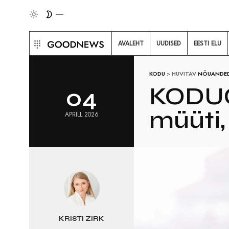
AVALEHT
UUDISED
EESTI ELU
KODU
>
HUVITAV
NÕUANDE
KODUO
04
müüti, 
APRILL 2026
KRISTI ZIRK