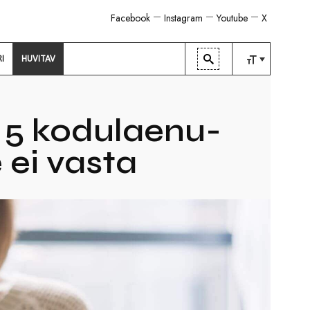
Facebook
Instagram
Youtube
X
RI
HUVITAV
TAVALINE
KESKMINE
5 kodulaenu-
SUUR
 ei vasta