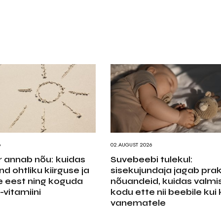
6
02.AUGUST 2026
 annab nõu: kuidas
Suvebeebi tulekul:
nd ohtliku kiirguse ja
sisekujundaja jagab prakt
e eest ning koguda
nõuandeid, kuidas valmi
-vitamiini
kodu ette nii beebile kui
vanematele