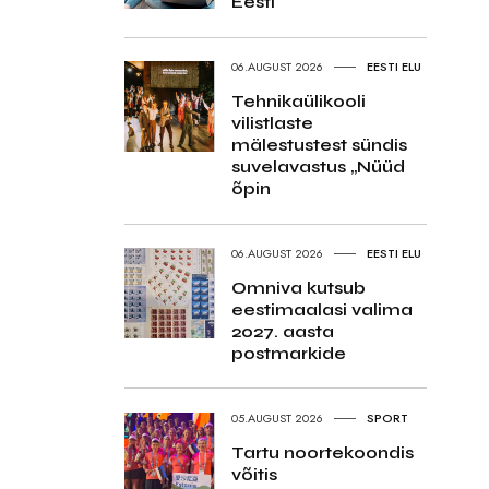
Eesti
06.AUGUST 2026
EESTI ELU
Tehnikaülikooli
vilistlaste
mälestustest sündis
suvelavastus „Nüüd
õpin
06.AUGUST 2026
EESTI ELU
Omniva kutsub
eestimaalasi valima
2027. aasta
postmarkide
05.AUGUST 2026
SPORT
Tartu noortekoondis
võitis