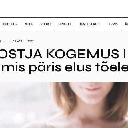
KULTUUR
MELU
SPORT
HINGELE
HEATEGEVUS
TERVIS
Ä
D
04.APRILL 2026
STJA KOGEMUS I 
mis päris elus tõele