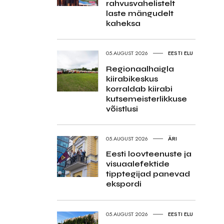
rahvusvahelistelt
laste mängudelt
kaheksa
05.AUGUST 2026
EESTI ELU
Regionaalhaigla
kiirabikeskus
korraldab kiirabi
kutsemeisterlikkuse
võistlusi
05.AUGUST 2026
ÄRI
Eesti loovteenuste ja
visuaalefektide
tipptegijad panevad
ekspordi
05.AUGUST 2026
EESTI ELU