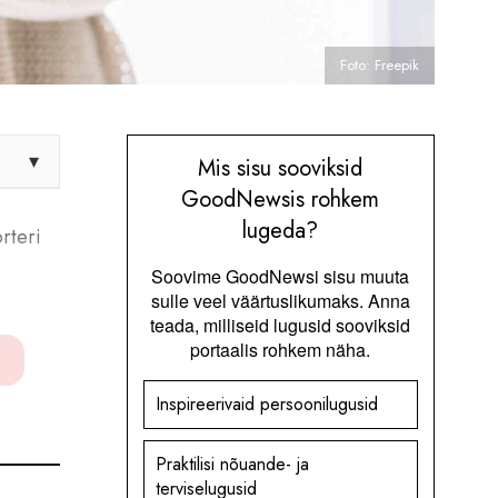
Foto: Freepik
▾
Mis sisu sooviksid
GoodNewsis rohkem
lugeda?
rteri
Soovime GoodNewsi sisu muuta
sulle veel väärtuslikumaks. Anna
teada, milliseid lugusid sooviksid
portaalis rohkem näha.
Inspireerivaid persoonilugusid
Praktilisi nõuande- ja
terviselugusid