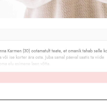
nlanna Karmen (30) ootamatult teate, et omanik tahab selle ko
 või ise korter ära osta. Juba samal päeval saatis ta viide
 oma elu esimene laen võtta.