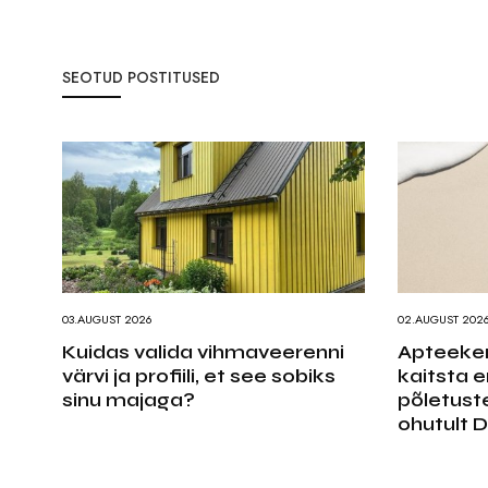
SEOTUD POSTITUSED
03.AUGUST 2026
02.AUGUST 202
Kuidas valida vihmaveerenni
Apteeker
värvi ja profiili, et see sobiks
kaitsta e
sinu majaga?
põletust
ohutult D