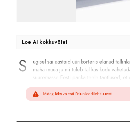
Loe AI kokkuvõtet
S
ügisel sai aastaid üürikorteris elanud talli
maha müüa ja nii tuleb tal kas kodu vahetada
suuremasse Eesti panka teele taotlused, et
Midagi läks valesti. Palun laadi leht uuesti.