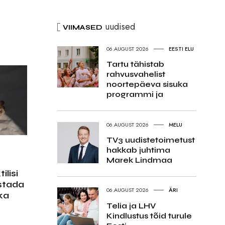
uudised
VIIMASED
06.AUGUST 2026
EESTI ELU
Tartu tähistab
rahvusvahelist
noortepäeva sisuka
programmi ja
06.AUGUST 2026
MELU
TV3 uudistetoimetust
hakkab juhtima
Marek Lindmaa
ilisi
stada
06.AUGUST 2026
ÄRI
 ka
Telia ja LHV
Kindlustus tõid turule