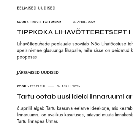
EELMISED UUDISED
KODU
>
TERVIS
TOITUMINE
03.APRILL 2026
TIPPKOKA LIHAVÕTTERETSEPT I Pe
Lihavõttepühade peolauale soovitab Nõo Lihatööstuse teh
apelsini-mee glasuuriga lihapalle, mille sisse on peidetud
peopesas
JÄRGMISED UUDISED
KODU
>
EESTI ELU
04.APRILL 2026
Tartu ootab uusi ideid linnaruumi 
6.aprillil algab Tartu kaasava eelarve ideekorje, mis kesta
linnaruumis, on avalikus kasutuses, aitavad muuta linnakes
Tartu linnapea Urmas