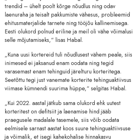
trendid – ühelt poolt kõrge nõudlus ning odav
laenuraha ja teisalt pakkumiste vähesus, probleemid
ehitusmaterjalide tarnete ning tööjõu kallinemisega.
Eesti olukord polnud eriline ja meil oli vähe võimalusi
selle mõjutamiseks,“ lisas Habal.
„Kuna uusi kortereid tuli nõudlusest vähem peale, siis
inimesed ei jaksanud enam oodata ning tegid
varasemast enam tehinguid järelturu korteritega.
Seetõttu tegi just vanemate korterite tehinguaktiivsus
viimase kümnendi suurima hüppe,“ selgitas Habal.
„Kui 2022. aastal jätkub sama olukord ehk uutest
korteritest on defitsiit ja laenamise hind jääb
praegusele madalale tasemele, siis võib oodata
eelmisele sarnast aastat koos suure tehinguaktiivsuse
ja võimalik, et isegi kahekohalise hinnakasvu