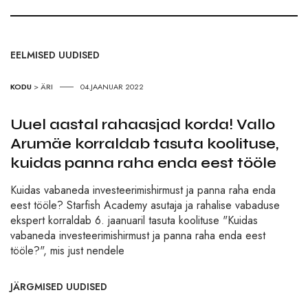
EELMISED UUDISED
KODU
>
ÄRI
04.JAANUAR 2022
Uuel aastal rahaasjad korda! Vallo
Arumäe korraldab tasuta koolituse,
kuidas panna raha enda eest tööle
Kuidas vabaneda investeerimishirmust ja panna raha enda
eest tööle? Starfish Academy asutaja ja rahalise vabaduse
ekspert korraldab 6. jaanuaril tasuta koolituse "Kuidas
vabaneda investeerimishirmust ja panna raha enda eest
tööle?", mis just nendele
JÄRGMISED UUDISED