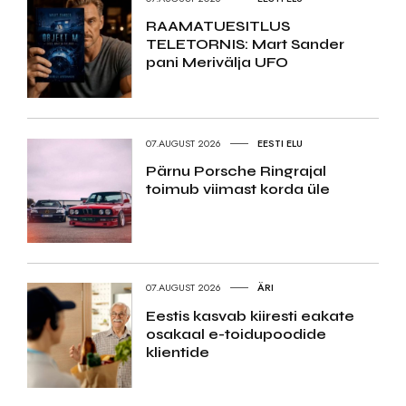
RAAMATUESITLUS
TELETORNIS: Mart Sander
pani Merivälja UFO
07.AUGUST 2026
EESTI ELU
Pärnu Porsche Ringrajal
toimub viimast korda üle
07.AUGUST 2026
ÄRI
Eestis kasvab kiiresti eakate
osakaal e-toidupoodide
klientide