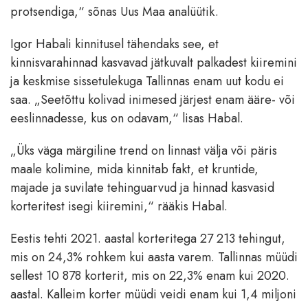
protsendiga,“ sõnas Uus Maa analüütik.
Igor Habali kinnitusel tähendaks see, et
kinnisvarahinnad kasvavad jätkuvalt palkadest kiiremini
ja keskmise sissetulekuga Tallinnas enam uut kodu ei
saa. „Seetõttu kolivad inimesed järjest enam ääre- või
eeslinnadesse, kus on odavam,“ lisas Habal.
„Üks väga märgiline trend on linnast välja või päris
maale kolimine, mida kinnitab fakt, et kruntide,
majade ja suvilate tehinguarvud ja hinnad kasvasid
korteritest isegi kiiremini,“ rääkis Habal.
Eestis tehti 2021. aastal korteritega 27 213 tehingut,
mis on 24,3% rohkem kui aasta varem. Tallinnas müüdi
sellest 10 878 korterit, mis on 22,3% enam kui 2020.
aastal. Kalleim korter müüdi veidi enam kui 1,4 miljoni