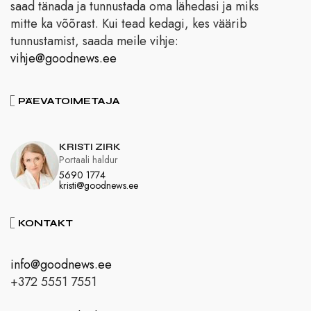
saad tänada ja tunnustada oma lähedasi ja miks
mitte ka võõrast. Kui tead kedagi, kes väärib
tunnustamist, saada meile vihje:
vihje@goodnews.ee
PÄEVATOIMETAJA
KRISTI ZIRK
Portaali haldur
5690 1774
kristi@goodnews.ee
KONTAKT
info@goodnews.ee
+372 5551 7551