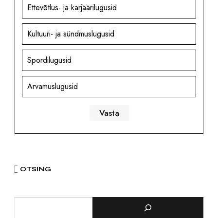
Ettevõtlus- ja karjäärilugusid
Kultuuri- ja sündmuslugusid
Spordilugusid
Arvamuslugusid
OTSING