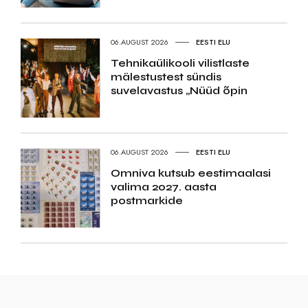
06.AUGUST 2026
EESTI ELU
Tehnikaülikooli vilistlaste
mälestustest sündis
suvelavastus „Nüüd õpin
06.AUGUST 2026
EESTI ELU
Omniva kutsub eestimaalasi
valima 2027. aasta
postmarkide