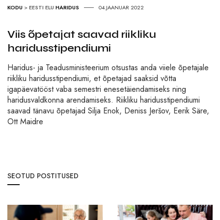
KODU
>
EESTI ELU
HARIDUS
04.JAANUAR 2022
Viis õpetajat saavad riikliku
haridusstipendiumi
Haridus- ja Teadusministeerium otsustas anda viiele õpetajale
riikliku haridusstipendiumi, et õpetajad saaksid võtta
igapäevatööst vaba semestri enesetäiendamiseks ning
haridusvaldkonna arendamiseks. Riikliku haridusstipendiumi
saavad tänavu õpetajad Silja Enok, Deniss Jeršov, Eerik Säre,
Ott Maidre
SEOTUD POSTITUSED