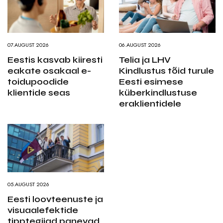
07.AUGUST 2026
06.AUGUST 2026
Eestis kasvab kiiresti
Telia ja LHV
eakate osakaal e-
Kindlustus tõid turule
toidupoodide
Eesti esimese
klientide seas
küberkindlustuse
eraklientidele
05.AUGUST 2026
Eesti loovteenuste ja
visuaalefektide
tipptegijad panevad