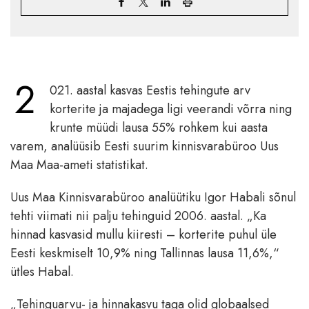
2
021. aastal kasvas Eestis tehingute arv
korterite ja majadega ligi veerandi võrra ning
krunte müüdi lausa 55% rohkem kui aasta
varem, analüüsib Eesti suurim kinnisvarabüroo Uus
Maa Maa-ameti statistikat.
Uus Maa Kinnisvarabüroo analüütiku Igor Habali sõnul
tehti viimati nii palju tehinguid 2006. aastal. „Ka
hinnad kasvasid mullu kiiresti – korterite puhul üle
Eesti keskmiselt 10,9% ning Tallinnas lausa 11,6%,“
ütles Habal.
„Tehinguarvu- ja hinnakasvu taga olid globaalsed