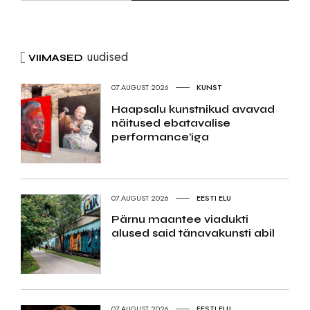
uudised
VIIMASED
07.AUGUST 2026
KUNST
Haapsalu kunstnikud avavad
näitused ebatavalise
performance’iga
07.AUGUST 2026
EESTI ELU
Pärnu maantee viadukti
alused said tänavakunsti abil
07.AUGUST 2026
EESTI ELU