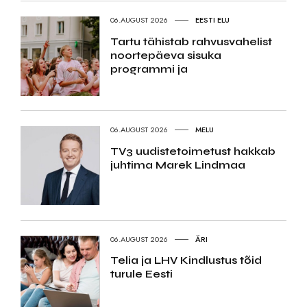
06.AUGUST 2026
EESTI ELU
Tartu tähistab rahvusvahelist
noortepäeva sisuka
programmi ja
06.AUGUST 2026
MELU
TV3 uudistetoimetust hakkab
juhtima Marek Lindmaa
06.AUGUST 2026
ÄRI
Telia ja LHV Kindlustus tõid
turule Eesti