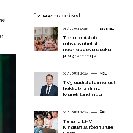
uudised
VIIMASED
ine
06.AUGUST 2026
EESTI ELU
er
Tartu tähistab
rahvusvahelist
noortepäeva sisuka
programmi ja
06.AUGUST 2026
MELU
TV3 uudistetoimetust
hakkab juhtima
Marek Lindmaa
06.AUGUST 2026
ÄRI
Telia ja LHV
Kindlustus tõid turule