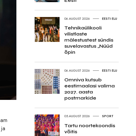
Eesti
06.AUGUST 2026
EESTI ELU
Tehnikaülikooli
vilistlaste
mälestustest sündis
suvelavastus „Nüüd
õpin
06.AUGUST 2026
EESTI ELU
Omniva kutsub
eestimaalasi valima
2027. aasta
postmarkide
05.AUGUST 2026
SPORT
rjam
Tartu noortekoondis
 ja
võitis