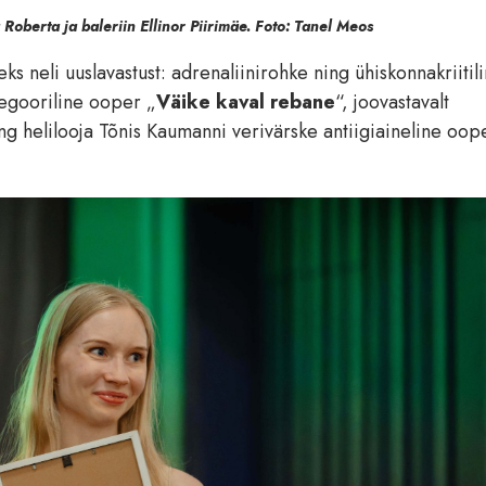
Roberta ja baleriin Ellinor Piirimäe. Foto: Tanel Meos
 neli uuslavastust: adrenaliinirohke ning ühiskonnakriitil
legooriline ooper „
Väike kaval rebane
“, joovastavalt
ng helilooja Tõnis Kaumanni verivärske antiigiaineline oop