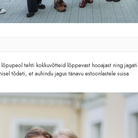
lõpupeol tehti kokkuvõtteid lõppevast hooajast ning jagati
isel tõdeti, et auhindu jagus tänavu estoonlastele suisa