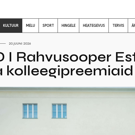
KULTUUR
MELU
SPORT
HINGELE
HEATEGEVUS
TERVIS
Ä
20.JUUNI 2026
I Rahvusooper Esto
 kolleegipreemiaid