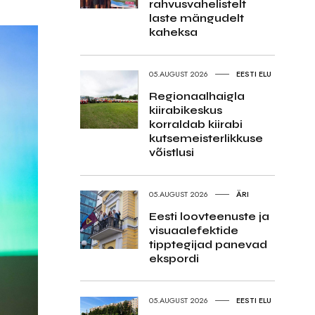
rahvusvahelistelt
laste mängudelt
kaheksa
05.AUGUST 2026
EESTI ELU
Regionaalhaigla
kiirabikeskus
korraldab kiirabi
kutsemeisterlikkuse
võistlusi
05.AUGUST 2026
ÄRI
Eesti loovteenuste ja
visuaalefektide
tipptegijad panevad
ekspordi
05.AUGUST 2026
EESTI ELU