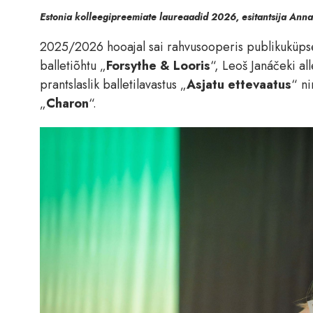
Estonia kolleegipreemiate laureaadid 2026, esitantsija Anna 
2025/2026 hooajal sai rahvusooperis publikuküpseks
balletiõhtu „
Forsythe & Looris
“, Leoš Janáčeki al
prantslaslik balletilavastus „
Asjatu ettevaatus
“ ni
„
Charon
“.