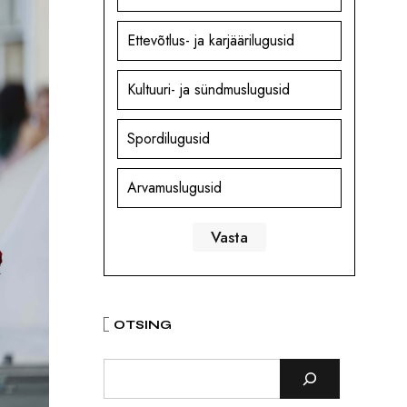
Ettevõtlus- ja karjäärilugusid
Kultuuri- ja sündmuslugusid
Spordilugusid
Arvamuslugusid
OTSING