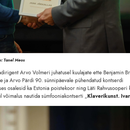
to: Tanel Meos
dirigent Arvo Volmeri juhatusel kuulajate ette Benjamin Br
de ja Arvo Pärdi 90. sünnipäevale pühendatud kontserdi
ses osalesid ka Estonia poistekoor ning Läti Rahvusooperi 
ul võimalus nautida sümfooniakontserti „
Klaverikunst. Ivari