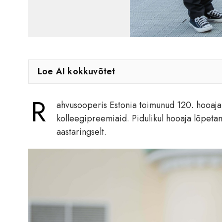
Loe AI kokkuvõtet
R
ahvusooperis Estonia toimunud 120. hooaja 
kolleegipreemiaid. Pidulikul hooaja lõpetam
aastaringselt.