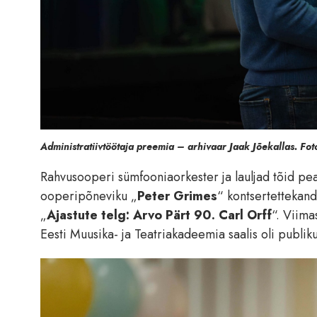
Administratiivtöötaja preemia – arhivaar Jaak Jõekallas. Fo
Rahvusooperi sümfooniaorkester ja lauljad tõid pea
ooperipõneviku „
Peter Grimes
“ kontsertettekan
„
Ajastute telg: Arvo Pärt 90. Carl Orff
“. Viima
Eesti Muusika- ja Teatriakadeemia saalis oli publik