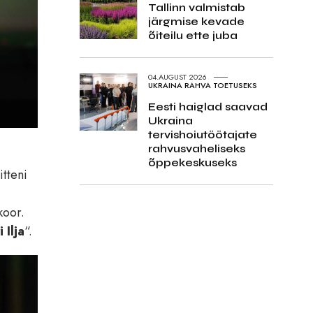
Tallinn valmistab
järgmise kevade
õiteilu ette juba
04.AUGUST 2026
UKRAINA RAHVA TOETUSEKS
Eesti haiglad saavad
Ukraina
tervishoiutöötajate
rahvusvaheliseks
õppekeskuseks
itteni
koor.
 Ilja
“.