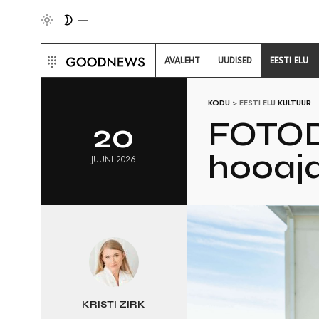
AVALEHT
UUDISED
EESTI ELU
KODU
>
EESTI ELU
KULTUUR
FOTOD 
20
hooaja
JUUNI 2026
KRISTI ZIRK