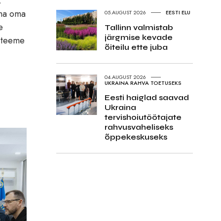
,
sma oma
05.AUGUST 2026
EESTI ELU
e
Tallinn valmistab
järgmise kevade
a teeme
õiteilu ette juba
04.AUGUST 2026
UKRAINA RAHVA TOETUSEKS
Eesti haiglad saavad
Ukraina
tervishoiutöötajate
rahvusvaheliseks
õppekeskuseks