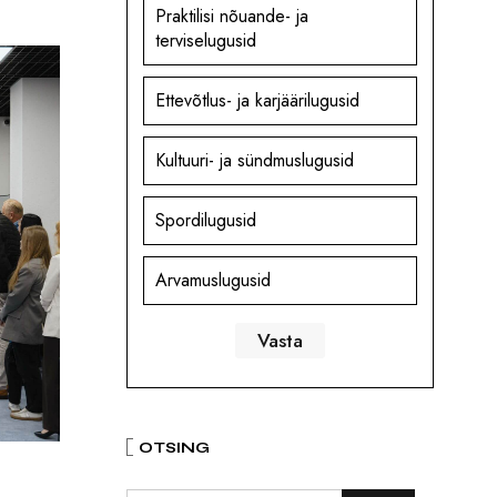
Praktilisi nõuande- ja
terviselugusid
Ettevõtlus- ja karjäärilugusid
Kultuuri- ja sündmuslugusid
Spordilugusid
Arvamuslugusid
OTSING