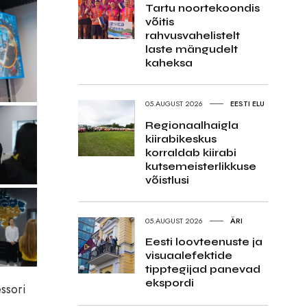
Tartu noortekoondis
võitis
rahvusvahelistelt
laste mängudelt
kaheksa
05.AUGUST 2026
EESTI ELU
Regionaalhaigla
kiirabikeskus
korraldab kiirabi
kutsemeisterlikkuse
võistlusi
05.AUGUST 2026
ÄRI
Eesti loovteenuste ja
visuaalefektide
tipptegijad panevad
ekspordi
ssori