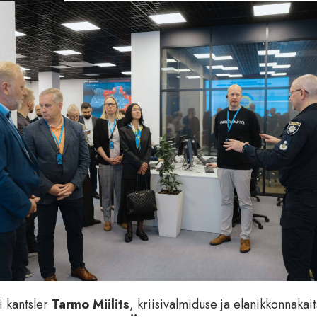
i kantsler
Tarmo Miilits
, kriisivalmiduse ja elanikkonnakai