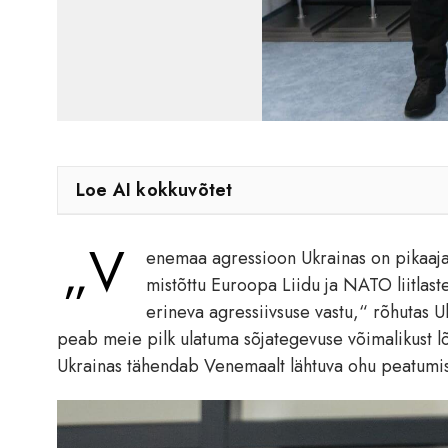
Loe AI kokkuvõtet
„V
enemaa agressioon Ukrainas on pikaaja
mistõttu Euroopa Liidu ja NATO liitlast
erineva agressiivsuse vastu,“ rõhutas U
peab meie pilk ulatuma sõjategevuse võimalikust lõ
Ukrainas tähendab Venemaalt lähtuva ohu peatumis