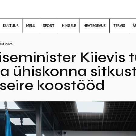
KULTUUR
MELU
SPORT
HINGELE
HEATEGEVUS
TERVIS
Ä
MAI 2026
siseminister Kiievis
a ühiskonna sitkust
seire koostööd