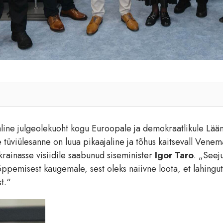
line julgeolekuoht kogu Euroopale ja demokraatlikule Lään
e tüviülesanne on luua pikaajaline ja tõhus kaitsevall Vene
krainasse visiidile saabunud siseminister
Igor Taro
. „Seej
ppemisest kaugemale, sest oleks naiivne loota, et lahingu
t.“