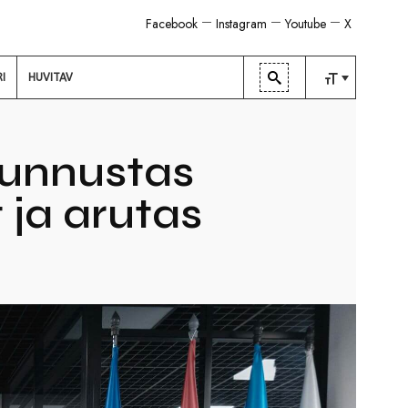
Facebook
Instagram
Youtube
X
RI
HUVITAV
TAVALINE
KESKMINE
 tunnustas
SUUR
 ja arutas