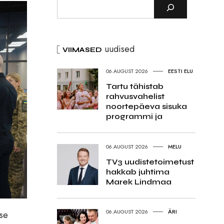
uudised
VIIMASED
06.AUGUST 2026
EESTI ELU
Tartu tähistab
rahvusvahelist
noortepäeva sisuka
programmi ja
06.AUGUST 2026
MELU
TV3 uudistetoimetust
hakkab juhtima
Marek Lindmaa
06.AUGUST 2026
ÄRI
tse