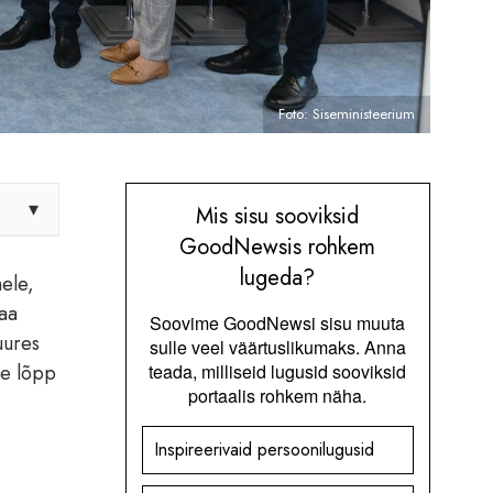
Foto: Siseministeerium
▾
Mis sisu sooviksid
GoodNewsis rohkem
lugeda?
ele,
maa
Soovime GoodNewsi sisu muuta
uures
sulle veel väärtuslikumaks. Anna
te lõpp
teada, milliseid lugusid sooviksid
portaalis rohkem näha.
Inspireerivaid persoonilugusid