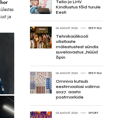
Ihor
Telia ja LHV
Kindlustus tõid turule
ülastas
Eesti
ust ja
06.AUGUST 2026
EESTI ELU
Tehnikaülikooli
vilistlaste
mälestustest sündis
suvelavastus „Nüüd
õpin
06.AUGUST 2026
EESTI ELU
Omniva kutsub
eestimaalasi valima
2027. aasta
postmarkide
05.AUGUST 2026
SPORT