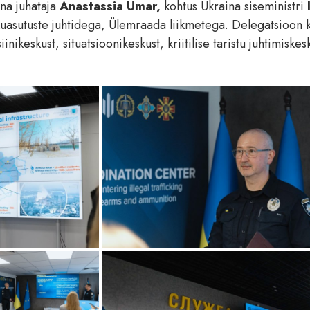
nna juhataja
Anastassia Ümar,
kohtus Ukraina siseministri
ekuasutuste juhtidega, Ülemraada liikmetega. Delegatsioon k
ikeskust, situatsioonikeskust, kriitilise taristu juhtimiskesk