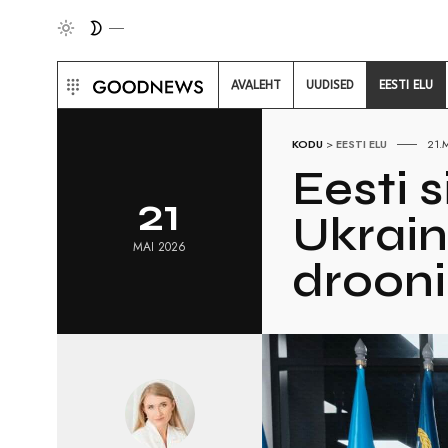
AVALEHT
UUDISED
EESTI ELU
KODU
>
EESTI ELU
21.
Eesti 
21
Ukrain
MAI 2026
drooni