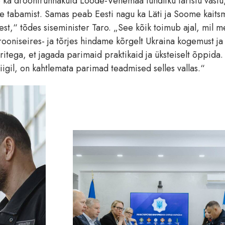
b ka droonirünnakuid Loode-Venemaa tundliku taristu vastu
te tabamist. Samas peab Eesti nagu ka Läti ja Soome kait
est,“ tõdes siseminister Taro. „See kõik toimub ajal, mil m
ooniseires- ja tõrjes hindame kõrgelt Ukraina kogemust j
itega, et jagada parimaid praktikaid ja üksteiselt õppida.
iigil, on kahtlemata parimad teadmised selles vallas.“