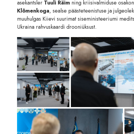
asekantsler
Tuuli Räim
ning kriisivalmiduse osako
Klõmenkoga
, sealse päästeteenistuse ja julgeol
muuhulgas Kiievi suurimat siseministeeriumi meditsiin
Ukraina rahvuskaardi drooniüksust.