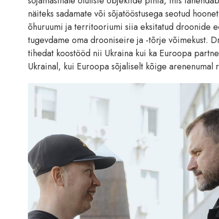
sõjamasinale oluliste objektide pihta, mis tähenda
näiteks sadamate või sõjatööstusega seotud hoone
õhuruumi ja territooriumi siia eksitatud droonide e
tugevdame oma drooniseire ja -tõrje võimekust. Dr
tihedat koostööd nii Ukraina kui ka Euroopa partner
Ukrainal, kui Euroopa sõjaliselt kõige arenenumal r