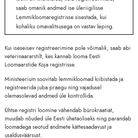
saab omanik andmed ise üleriigilisse
Lemmikloomaregistrisse sisestada, kui
kohaliku omavalitsusega on vastav leping.
Kui iseseisev registreerimine pole võimalik, saab abi
veterinaararstilt, kes kannab looma Eesti
Loomaarstide Koja registrisse.
Ministeerium soovitab lemmikloomad kiibistada ja
registreerida juba praegu ning vajadusel
olemasolevad andmed üle kontrollida.
Ühtse registri loomine vähendab bürokraatiat,
muudab nõuded üle Eesti ühetaoliseks ning parandab
loomadega seotud andmete kättesaadavust ja
usaldusväärsust.