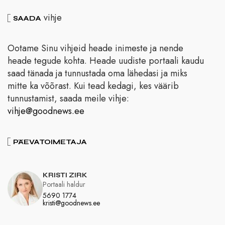
vihje
SAADA
Ootame Sinu vihjeid heade inimeste ja nende
heade tegude kohta. Heade uudiste portaali kaudu
saad tänada ja tunnustada oma lähedasi ja miks
mitte ka võõrast. Kui tead kedagi, kes väärib
tunnustamist, saada meile vihje:
vihje@goodnews.ee
PÄEVATOIMETAJA
KRISTI ZIRK
Portaali haldur
5690 1774
kristi@goodnews.ee