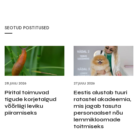
SEOTUD POSTITUSED
28.JUULI 2026
27.JUULI 2026
Pirital toimuvad
Eestis alustab tuuri
tigude korjetalgud
ratastel akadeemia,
võõrliigi leviku
mis jagab tasuta
piiramiseks
personaalset nõu
lemmikloomade
toitmiseks