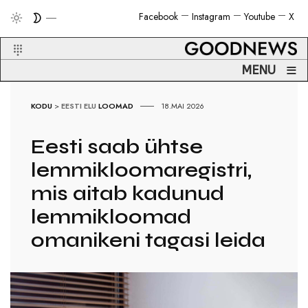
Facebook
Instagram
Youtube
X
≡
MENU
KODU
>
EESTI ELU
LOOMAD
18.MAI 2026
Eesti saab ühtse
lemmikloomaregistri,
mis aitab kadunud
lemmikloomad
omanikeni tagasi leida