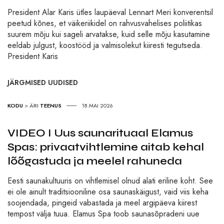
President Alar Karis ütles laupäeval Lennart Meri konverentsil
peetud kõnes, et väikeriikidel on rahvusvahelises poliitikas
suurem mõju kui sageli arvatakse, kuid selle mõju kasutamine
eeldab julgust, koostööd ja valmisolekut kiiresti tegutseda.
President Karis
JÄRGMISED UUDISED
KODU
>
ÄRI
TEENUS
18.MAI 2026
VIDEO I Uus saunarituaal Elamus
Spas: privaatvihtlemine aitab kehal
lõõgastuda ja meelel rahuneda
Eesti saunakultuuris on vihtlemisel olnud alati eriline koht. See
ei ole ainult traditsiooniline osa saunaskäigust, vaid viis keha
soojendada, pingeid vabastada ja meel argipäeva kiirest
tempost välja tuua. Elamus Spa toob saunasõpradeni uue