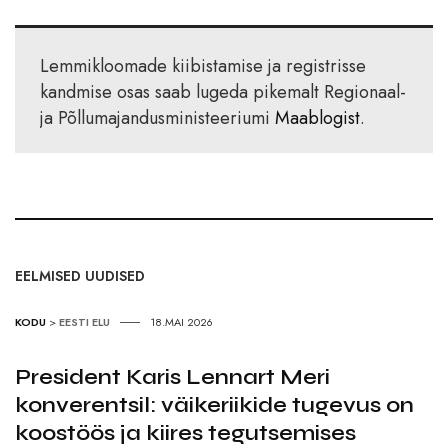
Lemmikloomade kiibistamise ja registrisse
kandmise osas saab lugeda pikemalt Regionaal-
ja Põllumajandusministeeriumi
Maablogist
.
EELMISED UUDISED
KODU
>
EESTI ELU
18.MAI 2026
President Karis Lennart Meri
konverentsil: väikeriikide tugevus on
koostöös ja kiires tegutsemises