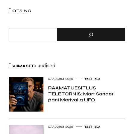
OTSING
uudised
VIIMASED
07.AUGUST 2026
EESTI ELU
RAAMATUESITLUS
TELETORNIS: Mart Sander
pani Merivälja UFO
07.AUGUST 2026
EESTI ELU