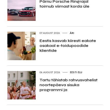
Pärnu Porsche Ringrajal
toimub viimast korda üle
07.AUGUST 2026
ÄRI
Eestis kasvab kiiresti eakate
osakaal e-toidupoodide
klientide
06.AUGUST 2026
EESTI ELU
Tartu tähistab rahvusvahelist
noortepäeva sisuka
programmi ja