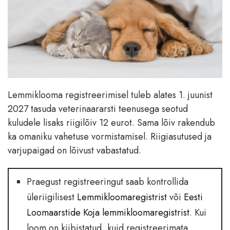
Lemmiklooma registreerimisel tuleb alates 1. juunist
2027 tasuda veterinaararsti teenusega seotud
kuludele lisaks riigilõiv 12 eurot. Sama lõiv rakendub
ka omaniku vahetuse vormistamisel. Riigiasutused ja
varjupaigad on lõivust vabastatud.
Praegust registreeringut saab kontrollida
üleriigilisest
Lemmikloomaregistrist
või
Eesti
Loomaarstide Koja lemmikloomaregistrist
. Kui
loom on kiibistatud, kuid registreerimata,