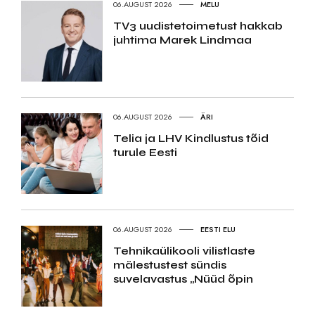
06.AUGUST 2026
MELU
TV3 uudistetoimetust hakkab
juhtima Marek Lindmaa
06.AUGUST 2026
ÄRI
Telia ja LHV Kindlustus tõid
turule Eesti
06.AUGUST 2026
EESTI ELU
Tehnikaülikooli vilistlaste
mälestustest sündis
suvelavastus „Nüüd õpin