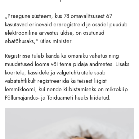
„Praegune süsteem, kus 78 omavalitsusest 67
kasutavad erinevaid eraregistreid ja osadel puudub
elektrooniline arvestus üldse, on osutunud
ebatõhusaks,“ ütles minister.
Registrisse tuleb kanda ka omaniku vahetus ning
muudatused looma või tema pidaja andmetes. Lisaks
koertele, kassidele ja valgetuhkrutele saab
vabatahtlikult registreerida ka teisest liigist
lemmikloomi, kui nende kiibistamiseks on mikrokiip
Põllumajandus- ja Toiduameti heaks kiidetud.