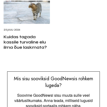
25.JUULI 2026
Kuidas tagada
kassile turvaline elu
ilma õue laskmata?
Mis sisu sooviksid GoodNewsis rohkem
lugeda?
Soovime GoodNewsi sisu muuta sulle veel
väärtuslikumaks. Anna teada, milliseid lugusid
sooviksid portaalis rohkem näha.