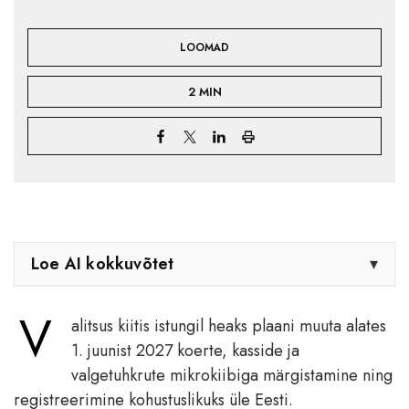
LOOMAD
2 MIN
Loe AI kokkuvõtet
▾
V
alitsus kiitis istungil heaks plaani muuta alates
1. juunist 2027 koerte, kasside ja
valgetuhkrute mikrokiibiga märgistamine ning
registreerimine kohustuslikuks üle Eesti.