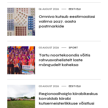
06.AUGUST 2026
EESTI ELU
Omniva kutsub eestimaalasi
valima 2027. aasta
postmarkide
05.AUGUST 2026
SPORT
Tartu noortekoondis võitis
rahvusvahelistelt laste
mängudelt kaheksa
05.AUGUST 2026
EESTI ELU
Regionaalhaigla kiirabikeskus
korraldab kiirabi
kutsemeisterlikkuse võistlusi