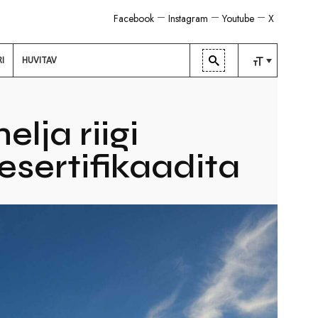
Facebook
Instagram
Youtube
X
RI
HUVITAV
TAVALINE
KESKMINE
lja riigi
SUUR
esertifikaadita