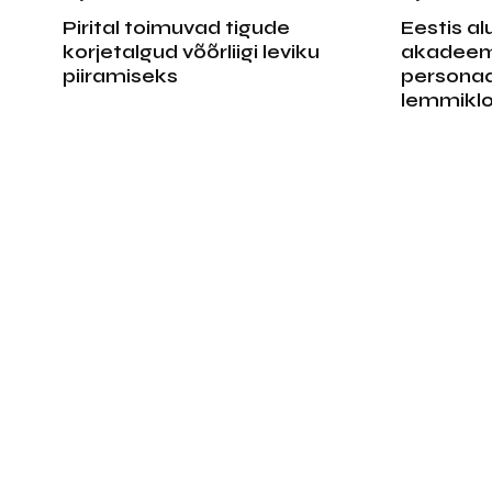
Pirital toimuvad tigude
Eestis al
korjetalgud võõrliigi leviku
akadeemi
piiramiseks
personaa
lemmikl