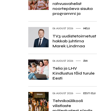
rahvusvahelist
noortepäeva sisuka
programmi ja
06.AUGUST 2026
MELU
TV3 uudistetoimetust
hakkab juhtima
Marek Lindmaa
06.AUGUST 2026
ÄRI
Telia ja LHV
Kindlustus tõid turule
Eesti
06.AUGUST 2026
EESTI ELU
Tehnikaülikooli
vilistlaste
mälestustest sündis