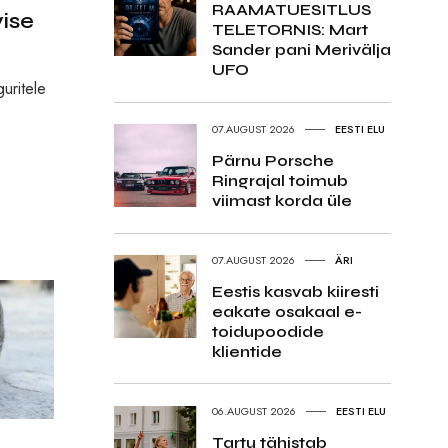
RAAMATUESITLUS
ise
TELETORNIS: Mart
Sander pani Merivälja
UFO
guritele
07.AUGUST 2026
EESTI ELU
Pärnu Porsche
Ringrajal toimub
viimast korda üle
07.AUGUST 2026
ÄRI
Eestis kasvab kiiresti
eakate osakaal e-
toidupoodide
klientide
06.AUGUST 2026
EESTI ELU
Tartu tähistab