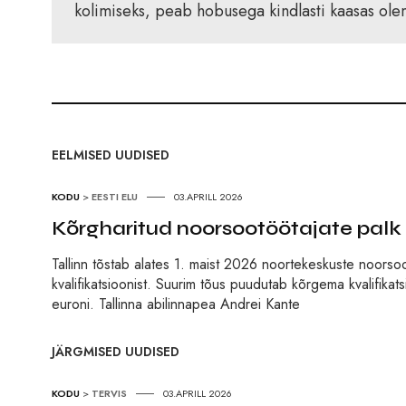
kolimiseks, peab hobusega kindlasti kaasas olem
EELMISED UUDISED
KODU
>
EESTI ELU
03.APRILL 2026
Kõrgharitud noorsootöötajate palk 
Tallinn tõstab alates 1. maist 2026 noortekeskuste noorso
kvalifikatsioonist. Suurim tõus puudutab kõrgema kvalifika
euroni. Tallinna abilinnapea Andrei Kante
JÄRGMISED UUDISED
KODU
>
TERVIS
03.APRILL 2026