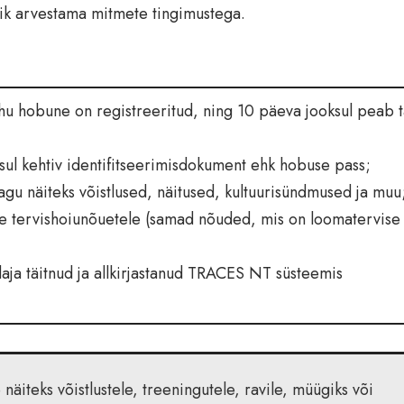
nik arvestama mitmete tingimustega.
u hobune on registreeritud, ning 10 päeva jooksul peab t
ul kehtiv identifitseerimisdokument ehk hobuse pass;
gu näiteks võistlused, näitused, kultuurisündmused ja muu
ele tervishoiunõuetele (samad nõuded, mis on loomatervise
ja täitnud ja allkirjastanud TRACES NT süsteemis
 näiteks võistlustele, treeningutele, ravile, müügiks või