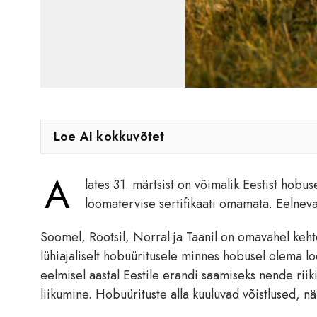
Loe AI kokkuvõtet
A
lates 31. märtsist on võimalik Eestist hobu
loomatervise sertifikaati omamata. Eelneva
Soomel, Rootsil, Norral ja Taanil on omavahel keht
lühiajaliselt hobuüritusele minnes hobusel olema lo
eelmisel aastal Eestile erandi saamiseks nende riik
liikumine. Hobuürituste alla kuuluvad võistlused, 