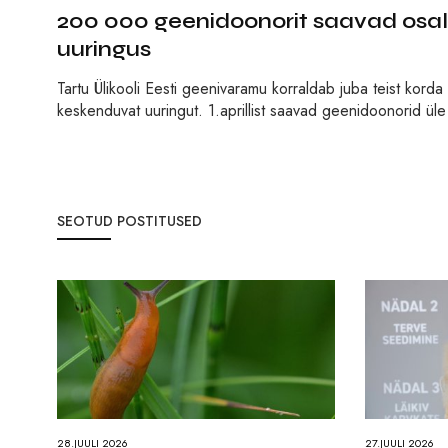
200 000 geenidoonorit saavad osale
uuringus
Tartu Ülikooli Eesti geenivaramu korraldab juba teist korda 
keskenduvat uuringut. 1.aprillist saavad geenidoonorid ül
SEOTUD POSTITUSED
28.JUULI 2026
27.JUULI 2026