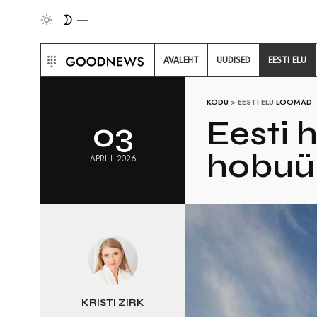
AVALEHT
UUDISED
EESTI ELU
KODU
>
EESTI ELU
LOOMAD
Eesti 
03
hobuür
APRILL 2026
KRISTI ZIRK