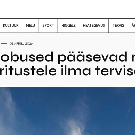
KULTUUR
MELU
SPORT
HINGELE
HEATEGEVUS
TERVIS
Ä
03.APRILL 2026
hobused pääsevad ne
itustele ilma tervis