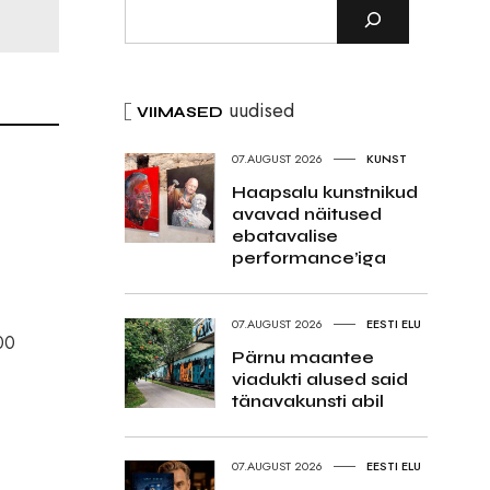
uudised
VIIMASED
07.AUGUST 2026
KUNST
Haapsalu kunstnikud
avavad näitused
ebatavalise
performance’iga
07.AUGUST 2026
EESTI ELU
900
Pärnu maantee
viadukti alused said
tänavakunsti abil
07.AUGUST 2026
EESTI ELU