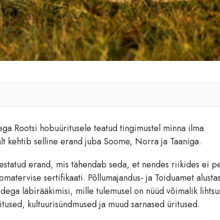
sega Rootsi hobuüritusele teatud tingimustel minna ilma
lt kehtib selline erand juba Soome, Norra ja Taaniga.
estatud erand, mis tähendab seda, et nendes riikides ei p
omatervise sertifikaati. Põllumajandus- ja Toiduamet alusta
idega läbirääkimisi, mille tulemusel on nüüd võimalik lihtsu
näitused, kultuurisündmused ja muud sarnased üritused.