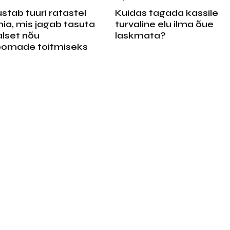
ustab tuuri ratastel
Kuidas tagada kassile
a, mis jagab tasuta
turvaline elu ilma õue
lset nõu
laskmata?
oomade toitmiseks