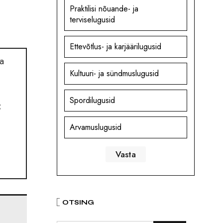
Praktilisi nõuande- ja
terviselugusid
Ettevõtlus- ja karjäärilugusid
a
Kultuuri- ja sündmuslugusid
Spordilugusid
;
Arvamuslugusid
OTSING