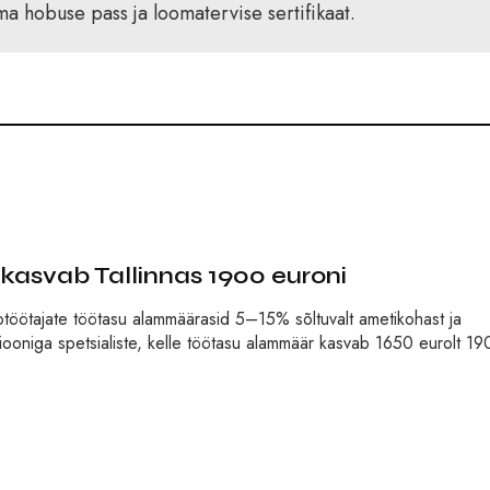
a hobuse pass ja loomatervise sertifikaat.
kasvab Tallinnas 1900 euroni
otöötajate töötasu alammäärasid 5–15% sõltuvalt ametikohast ja
tsiooniga spetsialiste, kelle töötasu alammäär kasvab 1650 eurolt 1