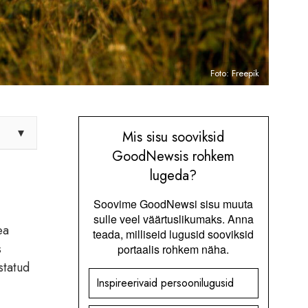
Foto: Freepik
▾
Mis sisu sooviksid
GoodNewsis rohkem
lugeda?
Soovime GoodNewsi sisu muuta
sulle veel väärtuslikumaks. Anna
ea
teada, milliseid lugusid sooviksid
s
portaalis rohkem näha.
statud
Inspireerivaid persoonilugusid