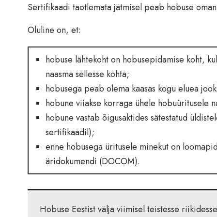
Sertifikaadi taotlemata jätmisel peab hobuse oma
Oluline on, et:
hobuse lähtekoht on hobusepidamise koht, kuh
naasma sellesse kohta;
hobusega peab olema kaasas kogu eluea jooks
hobune viiakse korraga ühele hobuüritusele na
hobune vastab õigusaktides sätestatud üldist
sertifikaadil);
enne hobusega üritusele minekut on loomapida
äridokumendi (DOCOM).
Hobuse Eestist välja viimisel teistesse riikidesse