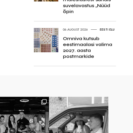
suvelavastus „Nüüd
õpin
06.AUGUST 2026
EESTI ELU
Omniva kutsub
eestimaalasi valima
2027. aasta
postmarkide