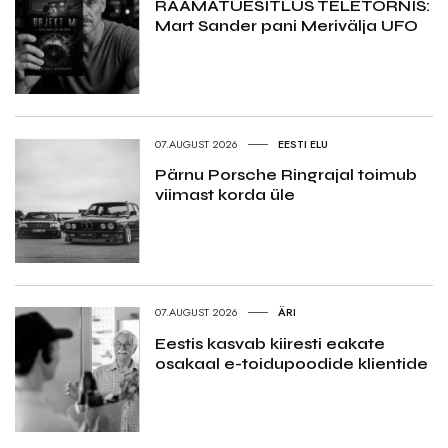
RAAMATUESITLUS TELETORNIS:
Mart Sander pani Merivälja UFO
07.AUGUST 2026
EESTI ELU
Pärnu Porsche Ringrajal toimub
viimast korda üle
07.AUGUST 2026
ÄRI
Eestis kasvab kiiresti eakate
osakaal e-toidupoodide klientide