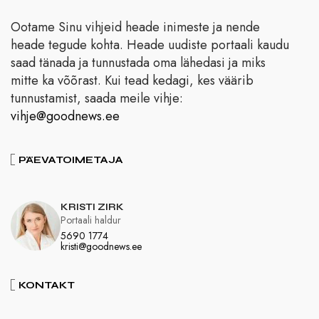
Ootame Sinu vihjeid heade inimeste ja nende
heade tegude kohta. Heade uudiste portaali kaudu
saad tänada ja tunnustada oma lähedasi ja miks
mitte ka võõrast. Kui tead kedagi, kes väärib
tunnustamist, saada meile vihje:
vihje@goodnews.ee
PÄEVATOIMETAJA
KRISTI ZIRK
Portaali haldur
5690 1774
kristi@goodnews.ee
KONTAKT