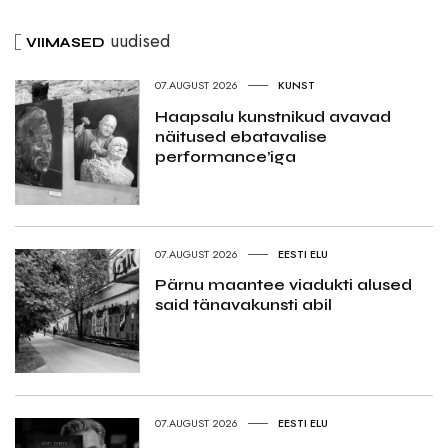
uudised
VIIMASED
07.AUGUST 2026
KUNST
Haapsalu kunstnikud avavad
näitused ebatavalise
performance’iga
07.AUGUST 2026
EESTI ELU
Pärnu maantee viadukti alused
said tänavakunsti abil
07.AUGUST 2026
EESTI ELU