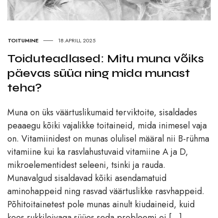
TOITUMINE
18.APRILL 2025
Toiduteadlased: Mitu muna võiks
päevas süüa ning mida munast
teha?
Muna on üks väärtuslikumaid terviktoite, sisaldades
peaaegu kõiki vajalikke toitaineid, mida inimesel vaja
on. Vitamiinidest on munas olulisel määral nii B-rühma
vitamiine kui ka rasvlahustuvaid vitamiine A ja D,
mikroelementidest seleeni, tsinki ja rauda.
Munavalgud sisaldavad kõiki asendamatuid
aminohappeid ning rasvad väärtuslikke rasvhappeid.
Põhitoitainetest pole munas ainult kiudaineid, kuid
koos rukkileivaga süües seda probleemi ei […]