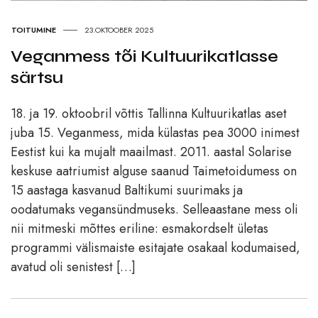
TOITUMINE
23.OKTOOBER 2025
Veganmess tõi Kultuurikatlasse
särtsu
18. ja 19. oktoobril võttis Tallinna Kultuurikatlas aset
juba 15. Veganmess, mida külastas pea 3000 inimest
Eestist kui ka mujalt maailmast. 2011. aastal Solarise
keskuse aatriumist alguse saanud Taimetoidumess on
15 aastaga kasvanud Baltikumi suurimaks ja
oodatumaks vegansündmuseks. Selleaastane mess oli
nii mitmeski mõttes eriline: esmakordselt ületas
programmi välismaiste esitajate osakaal kodumaised,
avatud oli senistest […]