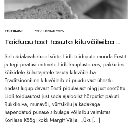
TOITUMINE
23.VEEBRUAR 2025
Toiduautost tasuta kiluvõileiba …
Sel nädalavahetusel sõitis Lidli toiduauto mööda Eestit
ja tegi peatusi mitmete Lidli kaupluste ees, pakkudes
kõikidele külastajatele tasuta kiluvõileiba.
Traditsiooniline kiluvõileib ei puudu vast ühestki
endast lugupidavast Eesti pidulauast ning just seetõttu
Lidli toiduautost just seda ajaloolist hõrgutist pakuti.
Rukkileiva, munavõi, vürtsikilu ja kadakaga
hapendatud punase sibulaga võileibu valmistas
Korilase Köögi kokk Margit Välja. „Üks […]