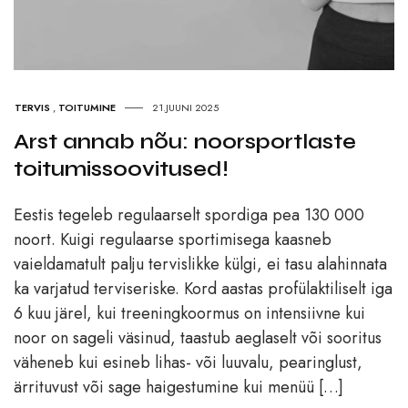
TERVIS
,
TOITUMINE
21.JUUNI 2025
Arst annab nõu: noorsportlaste
toitumissoovitused!
Eestis tegeleb regulaarselt spordiga pea 130 000
noort. Kuigi regulaarse sportimisega kaasneb
vaieldamatult palju tervislikke külgi, ei tasu alahinnata
ka varjatud terviseriske. Kord aastas profülaktiliselt iga
6 kuu järel, kui treeningkoormus on intensiivne kui
noor on sageli väsinud, taastub aeglaselt või sooritus
väheneb kui esineb lihas- või luuvalu, pearinglust,
ärrituvust või sage haigestumine kui menüü […]