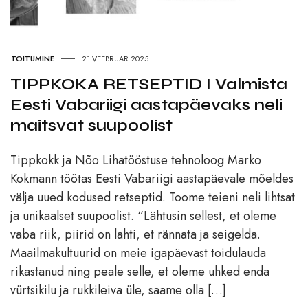
TOITUMINE
21.VEEBRUAR 2025
TIPPKOKA RETSEPTID I Valmista
Eesti Vabariigi aastapäevaks neli
maitsvat suupoolist
Tippkokk ja Nõo Lihatööstuse tehnoloog Marko
Kokmann töötas Eesti Vabariigi aastapäevale mõeldes
välja uued kodused retseptid. Toome teieni neli lihtsat
ja unikaalset suupoolist. “Lähtusin sellest, et oleme
vaba riik, piirid on lahti, et rännata ja seigelda.
Maailmakultuurid on meie igapäevast toidulauda
rikastanud ning peale selle, et oleme uhked enda
vürtsikilu ja rukkileiva üle, saame olla […]