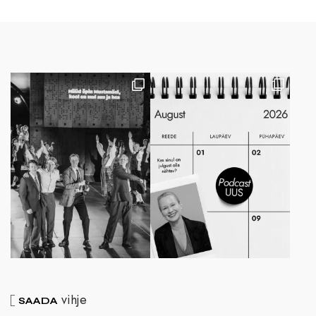
vihje
SAADA