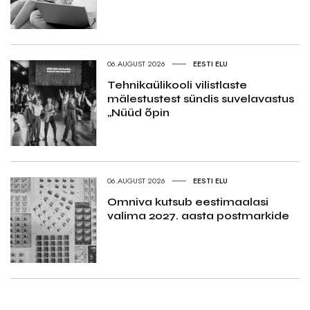
06.AUGUST 2026
EESTI ELU
Tehnikaülikooli vilistlaste
mälestustest sündis suvelavastus
„Nüüd õpin
06.AUGUST 2026
EESTI ELU
Omniva kutsub eestimaalasi
valima 2027. aasta postmarkide