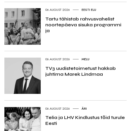
06.AUGUST 2026
EESTI ELU
Tartu tähistab rahvusvahelist
noortepäeva sisuka programmi
ja
06.AUGUST 2026
MELU
TV3 uudistetoimetust hakkab
juhtima Marek Lindmaa
06.AUGUST 2026
ÄRI
Telia ja LHV Kindlustus tõid turule
Eesti