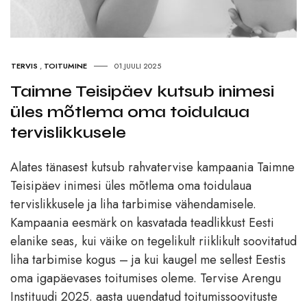
TERVIS
,
TOITUMINE
01.JUULI 2025
Taimne Teisipäev kutsub inimesi
üles mõtlema oma toidulaua
tervislikkusele
Alates tänasest kutsub rahvatervise kampaania Taimne
Teisipäev inimesi üles mõtlema oma toidulaua
tervislikkusele ja liha tarbimise vähendamisele.
Kampaania eesmärk on kasvatada teadlikkust Eesti
elanike seas, kui väike on tegelikult riiklikult soovitatud
liha tarbimise kogus – ja kui kaugel me sellest Eestis
oma igapäevases toitumises oleme. Tervise Arengu
Instituudi 2025. aasta uuendatud toitumissoovituste