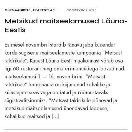
GURMAANIDELE
,
HEA EESTI ASI
20.OKTOOBER 2025
Metsikud maitseelamused Lõuna-
Eestis
Esimesel novembril stardib tänavu juba kuuendat
korda sügisene maitseelamuste kampaania “Metsast
taldrikule”. Kuuest Lõuna-Eesti maakonnast võtab osa
ligi 60 restorani ning oma erimenüüdega loovad nad
maitseelamusi 1. – 16. novembrini. “Metsast
taldrikule” kampaania on kujunenud kohalike ja
külastajate seas väga oodatud ja rõõmustavaks
sügistraditsiooniks. “Metsast taldrikule põnevad ja
metsikud maitseelamused ühendavad looduse,
kohalikud maitsed ja […]