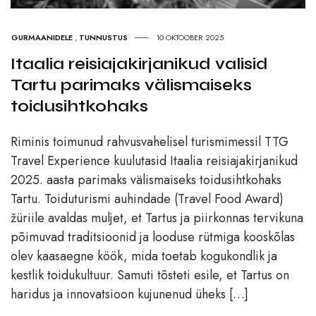
GURMAANIDELE
,
TUNNUSTUS
10.OKTOOBER 2025
Itaalia reisiajakirjanikud valisid
Tartu parimaks välismaiseks
toidusihtkohaks
Riminis toimunud rahvusvahelisel turismimessil TTG
Travel Experience kuulutasid Itaalia reisiajakirjanikud
2025. aasta parimaks välismaiseks toidusihtkohaks
Tartu. Toiduturismi auhindade (Travel Food Award)
žüriile avaldas muljet, et Tartus ja piirkonnas tervikuna
põimuvad traditsioonid ja looduse rütmiga kooskõlas
olev kaasaegne köök, mida toetab kogukondlik ja
kestlik toidukultuur. Samuti tõsteti esile, et Tartus on
haridus ja innovatsioon kujunenud üheks […]