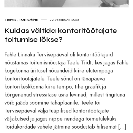
TERVIS
,
TOITUMINE
22.VEEBRUAR 2025
Kuidas vältida kontoritöötajate
toitumise lõkse?
Fahle Linnaku Tervisepäeval oli kontoritöötajaid
nõustamas toitumisnõustaja Teele Tiidt, kes jagas Fahle
kogukonna üritusel nõuandeid kiire elutempoga
kontoritöötajatele. Teele sõnul on tänapäeva
kontorikeskkonna kiire tempo, tihe graafik ja
kõrgenenud stressitase üsna levinud, millest tingituna
võib jääda söömine tahaplaanile. Teele tõi
Tervisepäeval välja tüüpilised kontoritöötajate
väljakutsed ja jagas nippe nendega toimetulekuks.
Toidukordade vahele jätmine soodustab hilisemat […]