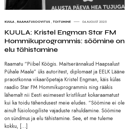
KUULA
,
RAAMATUSOOVITUS
,
TOITUMINE
04.AUGUST 2025
KUULA: Kristel Engman Star FM
Hommikuprogrammis: söömine on
elu tähistamine
Raamatu “Piibel Köögis. Maitserännakud Haapsalust
Pühale Maale” üks autoritest, diplomaat ja EELK Lääne
praostkonna vikaarõpetaja Kristel Engman, käis külas
raadio Star FM Hommikuprogrammis ning rääkis
lähemalt nii Eesti esimesest kristlikust kokaraamatust
kui ka toidu tähendusest meie eludes. “Söömine ei ole
ainult füsioloogiliste vajaduste rahuldamine. Söömine
on sündmus ja elu tähistamine. See, et me tuleme
kokku, […]