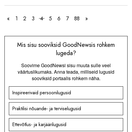
«
1
2
3
4
5
6
7
88
»
Mis sisu sooviksid GoodNewsis rohkem
lugeda?
Soovime GoodNewsi sisu muuta sulle veel
väärtuslikumaks. Anna teada, milliseid lugusid
sooviksid portaalis rohkem näha.
Inspireerivaid persoonilugusid
Praktilisi nõuande- ja terviselugusid
Ettevõtlus- ja karjäärilugusid