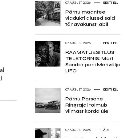
07.AUGUST 2026
EESTI ELU
Pärnu maantee
viadukti alused said
tänavakunsti abil
07.AUGUST 2026
EESTI ELU
RAAMATUESITLUS
TELETORNIS: Mart
Sander pani Merivälja
al
UFO
d
07.AUGUST 2026
EESTI ELU
Pärnu Porsche
Ringrajal toimub
viimast korda üle
07.AUGUST 2026
ÄRI