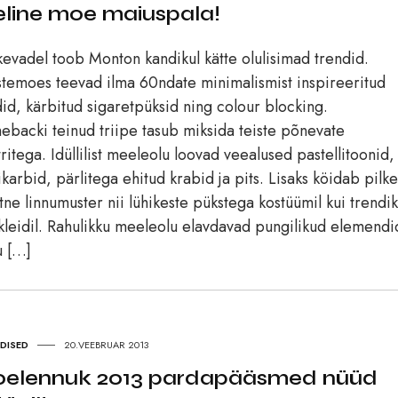
eline moe maiuspala!
kevadel toob Monton kandikul kätte olulisimad trendid.
temoes teevad ilma 60ndate minimalismist inspireeritud
did, kärbitud sigaretpüksid ning colour blocking.
backi teinud triipe tasub miksida teiste põnevate
ritega. Idüllilist meeleolu loovad veealused pastellitoonid,
karbid, pärlitega ehitud krabid ja pits. Lisaks köidab pilke
tne linnumuster nii lühikeste pükstega kostüümil kui trendik
kleidil. Rahulikku meeleolu elavdavad pungilikud elemendi
u […]
UDISED
20.VEEBRUAR 2013
elennuk 2013 pardapääsmed nüüd