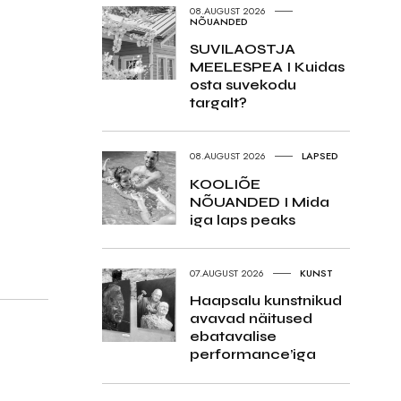
08.AUGUST 2026
NÕUANDED
SUVILAOSTJA
MEELESPEA I Kuidas
osta suvekodu
targalt?
08.AUGUST 2026
LAPSED
KOOLIÕE
NÕUANDED I Mida
iga laps peaks
07.AUGUST 2026
KUNST
Haapsalu kunstnikud
avavad näitused
ebatavalise
performance’iga