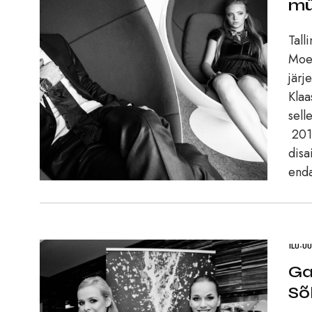
mü
Tall
Moel
järj
Klaa
sell
2013
disa
enda
ILU-U
Ga
Sõ