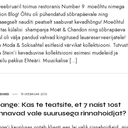
veebruaril toimus restoranis Number 9 moeõhtu nimega
ion Blog! Õhtu oli pühendatud sõbrapäevale ning
aegselt nauditi peatselt saabuvat kevadhõngu! Moeõhtul
itas külalisi shampanja Moët & Chandon ning sõbrapäeva
l oli välja pandud vahvad kingitused lauareserveerijatele!
 Moda & Sokisahtel esitlesid värvikat kollektsiooni. Tutvust
a Stein`i kevadsuvise kollektsiooni esimesi mudeleid ja
ailu pakkus Ehteäri. Muusikalise […]
UDISED
19.VEEBRUAR 2013
ange: Kas te teatsite, et 7 naist 10st
nnavad vale suurusega rinnahoidjat?
ge’i kaupluses ootab klienti ees lai valik rinnahoidjaid, mi