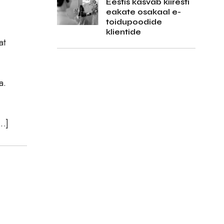
Eestis kasvab kiiresti
eakate osakaal e-
toidupoodide
klientide
at
a.
[…]