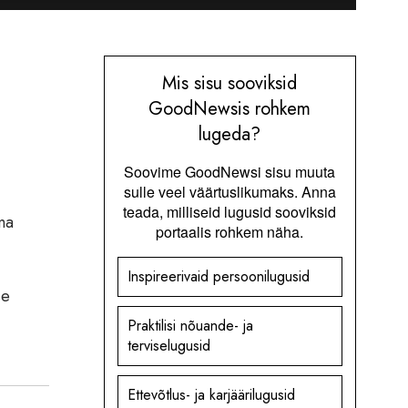
Mis sisu sooviksid
GoodNewsis rohkem
lugeda?
Soovime GoodNewsi sisu muuta
sulle veel väärtuslikumaks. Anna
teada, milliseid lugusid sooviksid
ma
portaalis rohkem näha.
Inspireerivaid persoonilugusid
se
Praktilisi nõuande- ja
terviselugusid
Ettevõtlus- ja karjäärilugusid