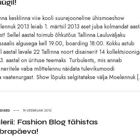
ügil!
inna kesklinna viie kooli suurejooneline ühismoeshow
ennuk 2013 leiab 1. märtsil 2013 aset juba kolmandat aast
est! Sellel aastal toimub õhkutõus Tallinna Lauluväljaku
ssaalis algusega kell 19.00, boarding 18:00. Kokku astub
el aastal lavale 22 Tallinna noort disainerit 14 kollektsioonig
. aastal on ürituse teemaks Turbulents, mis annab
ineritele vaba mõttelennu näidata tulevikumoodi
 vaatenurgast. Show lõpuks selgitatakse välja Moelennuk 
UDISED
19.VEEBRUAR 2013
lerii: Fashion Blog tähistas
brapäeva!