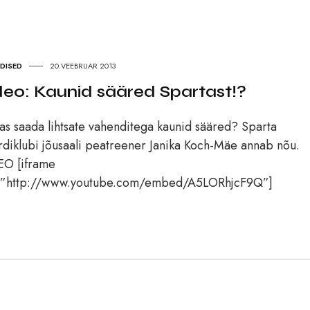
UDISED
20.VEEBRUAR 2013
deo: Kaunid sääred Spartast!?
as saada lihtsate vahenditega kaunid sääred? Sparta
diklubi jõusaali peatreener Janika Koch-Mäe annab nõu.
EO [iframe
=”http://www.youtube.com/embed/A5LORhjcF9Q”]