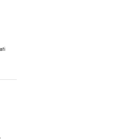
ati
s