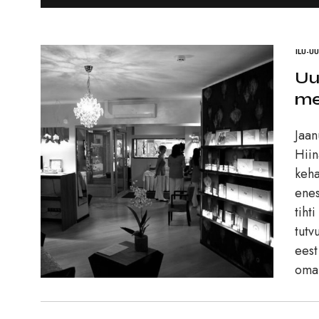
ILU-U
Uu
med
Jaan
Hiin
keha
enes
tiht
tutv
eest
oma