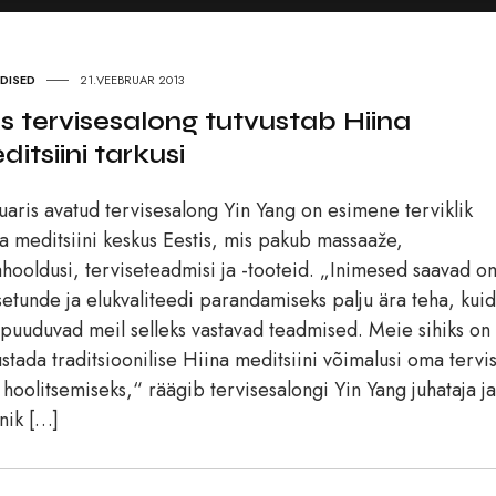
UDISED
21.VEEBRUAR 2013
s tervisesalong tutvustab Hiina
itsiini tarkusi
uaris avatud tervisesalong Yin Yang on esimene terviklik
a meditsiini keskus Eestis, mis pakub massaaže,
hooldusi, terviseteadmisi ja -tooteid. „Inimesed saavad o
etunde ja elukvaliteedi parandamiseks palju ära teha, kuid
i puuduvad meil selleks vastavad teadmised. Meie sihiks on
ustada traditsioonilise Hiina meditsiini võimalusi oma tervi
 hoolitsemiseks,“ räägib tervisesalongi Yin Yang juhataja ja
nik […]