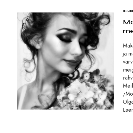
ILU-U
Ma
me
Make
ja m
värv
meig
rahv
Meik
/Mod
Olga
Laer