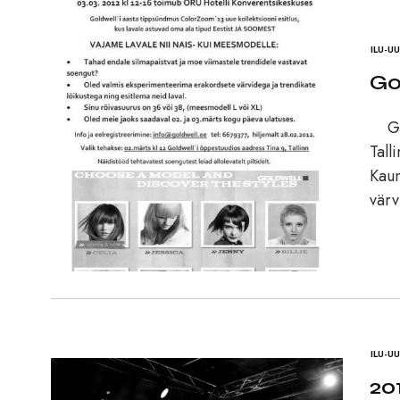
ILU-U
Go
Gold
Tall
Kaun
vär
ILU-U
20