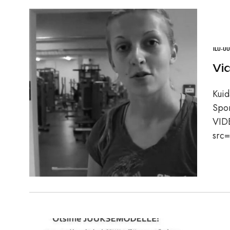
ILU-U
Vi
Kuid
Spor
VID
src