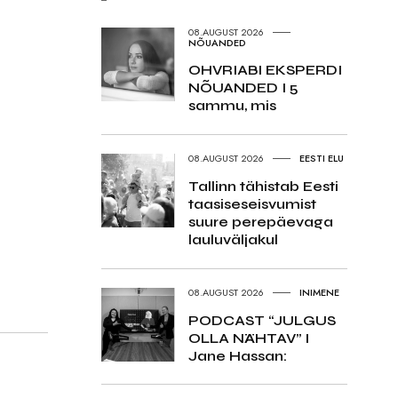
08.AUGUST 2026
NÕUANDED
OHVRIABI EKSPERDI
NÕUANDED I 5
sammu, mis
08.AUGUST 2026
EESTI ELU
Tallinn tähistab Eesti
taasiseseisvumist
suure perepäevaga
lauluväljakul
08.AUGUST 2026
INIMENE
PODCAST “JULGUS
OLLA NÄHTAV” I
Jane Hassan: