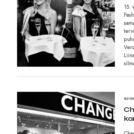
15. 
Fash
sama
terv
puhu
Vero
Liin
silm
ILU-U
Ch
ka
Chan