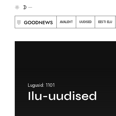
AVALEHT
UUDISED
EESTI ELU
Lugusid: 1101
Ilu-uudised