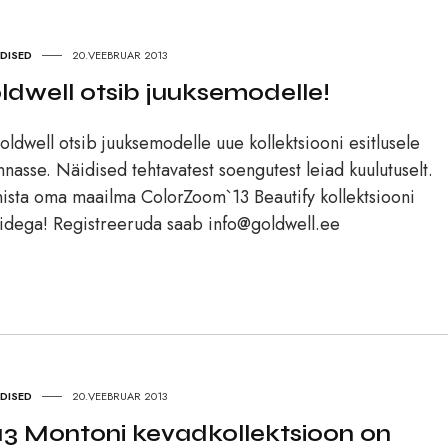
UDISED
20.VEEBRUAR 2013
ldwell otsib juuksemodelle!
well otsib juuksemodelle uue kollektsiooni esitlusele
innasse. Näidised tehtavatest soengutest leiad kuulutuselt.
ista oma maailma ColorZoom`13 Beautify kollektsiooni
videga! Registreeruda saab info@goldwell.ee
UDISED
20.VEEBRUAR 2013
13 Montoni kevadkollektsioon on