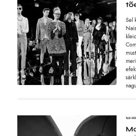
tõ
Sel 
Nais
klei
Come
must
meri
efek
särk
nag
ILU-U
Mo