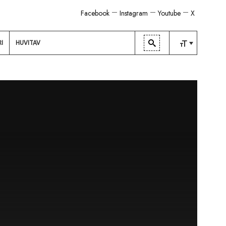
Facebook
Instagram
Youtube
X
RI
HUVITAV
TAVALINE
KESKMINE
SUUR