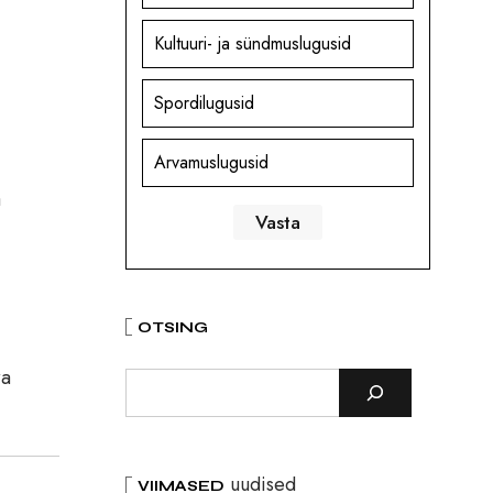
Kultuuri- ja sündmuslugusid
Spordilugusid
Arvamuslugusid
a
OTSING
ra
uudised
VIIMASED