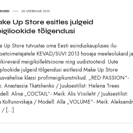
UDISED
20.VEEBRUAR 2013
ke Up Store esitles julgeid
igilookide tõlgendusi
 Up Store tutvustas oma Eesti esinduskaupluses ilu-
oetoimetajatele KEVAD/SUVI 2013 hooaja meeleolukaid j
ikirevaid meigikollektsioone ning uudistooteid. Uute
ilookide julgeid tõlgendusi esitlesid Make Up Store
usvahelise klassi profimeigikunstnikud. „RED PASSION“-
: Anastassia Tkatshenko / Juuksestilist: Helena Trees
ell: Alina „COCTAIL“- Meik: Älis Viisileht / Juuksestilist:
 Koltunovskaja / Modell: Alla „VOLUME“- Meik: Aleksand
 / […]