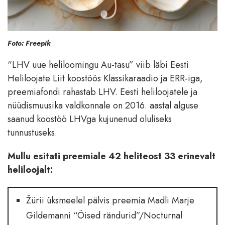
Foto: Freepik
“LHV uue heliloomingu Au-tasu” viib läbi Eesti
Heliloojate Liit koostöös Klassikaraadio ja ERR-iga,
preemiafondi rahastab LHV. Eesti heliloojatele ja
nüüdismuusika valdkonnale on 2016. aastal alguse
saanud koostöö LHVga kujunenud oluliseks
tunnustuseks.
Mullu esitati preemiale 42 heliteost 33 erinevalt
heliloojalt:
Žürii üksmeelel pälvis preemia Madli Marje
Gildemanni “Öised rändurid”/Nocturnal