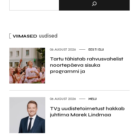
uudised
VIIMASED
06.AUGUST 2026
EESTI ELU
Tartu tähistab rahvusvahelist
noortepäeva sisuka
programmi ja
06.AUGUST 2026
MELU
TV3 uudistetoimetust hakkab
juhtima Marek Lindmaa