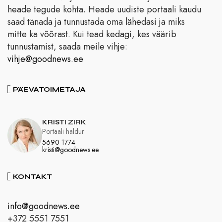
heade tegude kohta. Heade uudiste portaali kaudu
saad tänada ja tunnustada oma lähedasi ja miks
mitte ka võõrast. Kui tead kedagi, kes väärib
tunnustamist, saada meile vihje:
vihje@goodnews.ee
PÄEVATOIMETAJA
KRISTI ZIRK
Portaali haldur
5690 1774
kristi@goodnews.ee
KONTAKT
info@goodnews.ee
+372 5551 7551