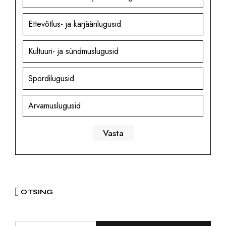
Ettevõtlus- ja karjäärilugusid
Kultuuri- ja sündmuslugusid
Spordilugusid
Arvamuslugusid
OTSING