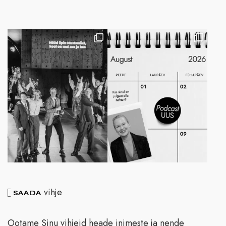
vihje
SAADA
Ootame Sinu vihjeid heade inimeste ja nende