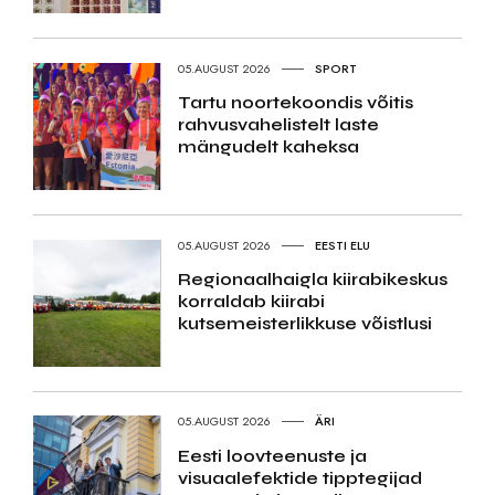
05.AUGUST 2026
SPORT
Tartu noortekoondis võitis
rahvusvahelistelt laste
mängudelt kaheksa
05.AUGUST 2026
EESTI ELU
Regionaalhaigla kiirabikeskus
korraldab kiirabi
kutsemeisterlikkuse võistlusi
05.AUGUST 2026
ÄRI
Eesti loovteenuste ja
visuaalefektide tipptegijad