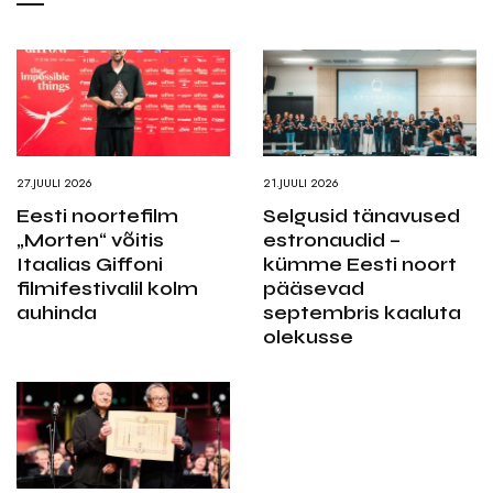
27.JUULI 2026
21.JUULI 2026
Eesti noortefilm
Selgusid tänavused
„Morten“ võitis
estronaudid –
Itaalias Giffoni
kümme Eesti noort
filmifestivalil kolm
pääsevad
auhinda
septembris kaaluta
olekusse