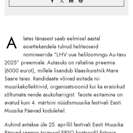
A
lates tänasest saab eelmisel aastal
esiettekandele tulnud heliteoseid
nomineerida “LHV uue heliloomingu Au-tasu
2025” preemiale. Autasuks on rahaline preemia
(6000 eurot), millele lisandub klaasikunstnik Mare
Saare taies. Kandidaate võivad esitada nii
muusikakollektiivid, organisatsioonid kui ka eraisikud
sõltumata nende asukohariigist. Teoste esitamine on
avatud kuni 4. märtsini nüüdismuusika festivali Eesti
Muusika Päevad kodulehel.
Auhind antakse üle 25. aprillil festivali Eesti Muusika
Päevad raames toimuval ERSO kontserdil Estonia