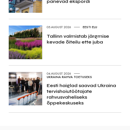
panevad ekspordi
05.AUGUST 2026
EESTI ELU
Tallinn valmistab järgmise
kevade õiteilu ette juba
04.AUGUST 2026
UKRAINA RAHVA TOETUSEKS
Eesti haiglad saavad Ukraina
tervishoiutöötajate
rahvusvaheliseks
õppekeskuseks