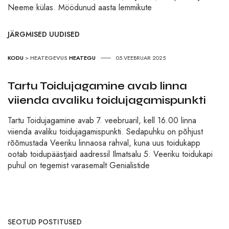
Neeme külas. Möödunud aasta lemmikute
JÄRGMISED UUDISED
KODU
>
HEATEGEVUS
HEATEGU
05.VEEBRUAR 2025
Tartu Toidujagamine avab linna
viienda avaliku toidujagamispunkti
Tartu Toidujagamine avab 7. veebruaril, kell 16.00 linna
viienda avaliku toidujagamispunkti. Sedapuhku on põhjust
rõõmustada Veeriku linnaosa rahval, kuna uus toidukapp
ootab toidupäästjaid aadressil Ilmatsalu 5. Veeriku toidukapi
puhul on tegemist varasemalt Genialistide
SEOTUD POSTITUSED