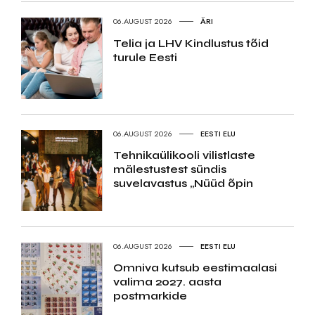
06.AUGUST 2026
ÄRI
Telia ja LHV Kindlustus tõid
turule Eesti
06.AUGUST 2026
EESTI ELU
Tehnikaülikooli vilistlaste
mälestustest sündis
suvelavastus „Nüüd õpin
06.AUGUST 2026
EESTI ELU
Omniva kutsub eestimaalasi
valima 2027. aasta
postmarkide