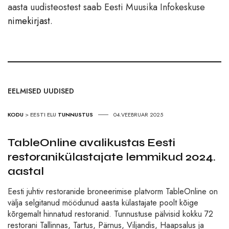
aasta uudisteostest saab Eesti Muusika Infokeskuse
nimekirjast
.
EELMISED UUDISED
KODU
>
EESTI ELU
TUNNUSTUS
04.VEEBRUAR 2025
TableOnline avalikustas Eesti
restoranikülastajate lemmikud 2024.
aastal
Eesti juhtiv restoranide broneerimise platvorm TableOnline on
välja selgitanud möödunud aasta külastajate poolt kõige
kõrgemalt hinnatud restoranid. Tunnustuse pälvisid kokku 72
restorani Tallinnas, Tartus, Pärnus, Viljandis, Haapsalus ja