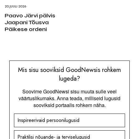
20.JUULI 2026
Paavo Järvi pälvis
Jaapani Tõusva
Päikese ordeni
Mis sisu sooviksid GoodNewsis rohkem
lugeda?
Soovime GoodNewsi sisu muuta sulle veel
väärtuslikumaks. Anna teada, milliseid lugusid
sooviksid portaalis rohkem näha.
Inspireerivaid persoonilugusid
Praktilisi nõuande- ja terviselugusid