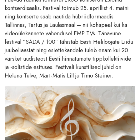
kontserdisaalis. Festival toimub 25. aprillist 4. maini
ning kontserte saab nautida hübriidformaadis
Tallinnas, Tartus ja Laulasmaal – nii kohapeal kui ka
videoülekannete vahendusel EMP TVs. Tänavune
festival “SADA / 100” tähistab Eesti Heliloojate Liidu
juubeliaastat ning esiettekandele tuleb enam kui 20
värsket uudisteost Eesti hinnatumate tippkollektiivide
ja -solistide esituses. Festivali kunstilised juhid on
Helena Tulve, Märt-Matis Lill ja Timo Steiner.