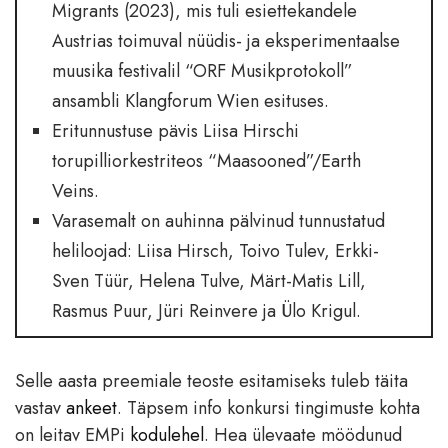
Migrants (2023), mis tuli esiettekandele
Austrias toimuval nüüdis- ja eksperimentaalse
muusika festivalil “ORF Musikprotokoll”
ansambli Klangforum Wien esituses.
Eritunnustuse pävis Liisa Hirschi
torupilliorkestriteos “Maasooned”/Earth
Veins.
Varasemalt on auhinna pälvinud tunnustatud
heliloojad: Liisa Hirsch, Toivo Tulev, Erkki-
Sven Tüür, Helena Tulve, Märt-Matis Lill,
Rasmus Puur, Jüri Reinvere ja Ülo Krigul.
Selle aasta preemiale teoste esitamiseks tuleb täita
vastav
ankeet
. Täpsem info konkursi tingimuste kohta
on leitav EMPi
kodulehel
. Hea ülevaate möödunud