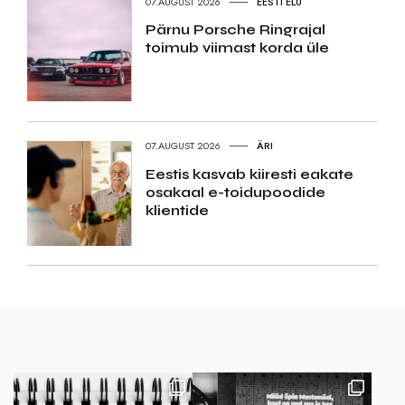
07.AUGUST 2026
EESTI ELU
Pärnu Porsche Ringrajal
toimub viimast korda üle
07.AUGUST 2026
ÄRI
Eestis kasvab kiiresti eakate
osakaal e-toidupoodide
klientide