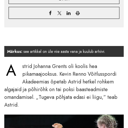
Märkus:
see artikkel on üle viie aasta vana ja kuulub arhiivi.
A
strid Johanna Grents oli koolis hea
pikamaajooksus. Kevin Renno Võitlusspordi
Akadeemias õpetab Astrid hetkel rohkem
algajaid ja põhirõhk on tai poksi baasteadmiste
omandamisel. „Tugeva põhjata edasi ei liigu,” teab
Astrid.