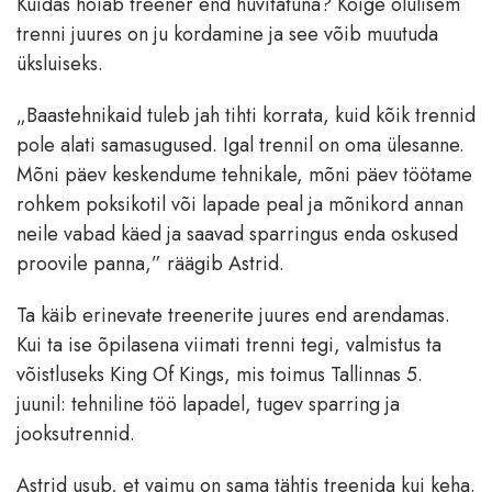
Kuidas hoiab treener end huvitatuna? Kõige olulisem
trenni juures on ju kordamine ja see võib muutuda
üksluiseks.
„Baastehnikaid tuleb jah tihti korrata, kuid kõik trennid
pole alati samasugused. Igal trennil on oma ülesanne.
Mõni päev keskendume tehnikale, mõni päev töötame
rohkem poksikotil või lapade peal ja mõnikord annan
neile vabad käed ja saavad sparringus enda oskused
proovile panna,” räägib Astrid.
Ta käib erinevate treenerite juures end arendamas.
Kui ta ise õpilasena viimati trenni tegi, valmistus ta
võistluseks King Of Kings, mis toimus Tallinnas 5.
juunil: tehniline töö lapadel, tugev sparring ja
jooksutrennid.
Astrid usub, et vaimu on sama tähtis treenida kui keha.