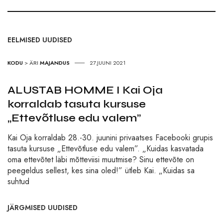
EELMISED UUDISED
KODU
>
ÄRI
MAJANDUS
27.JUUNI 2021
ALUSTAB HOMME I Kai Oja
korraldab tasuta kursuse
„Ettevõtluse edu valem”
Kai Oja korraldab 28.-30. juunini privaatses Facebooki grupis
tasuta kursuse „Ettevõtluse edu valem”. „Kuidas kasvatada
oma ettevõtet läbi mõtteviisi muutmise? Sinu ettevõte on
peegeldus sellest, kes sina oled!” ütleb Kai. „Kuidas sa
suhtud
JÄRGMISED UUDISED