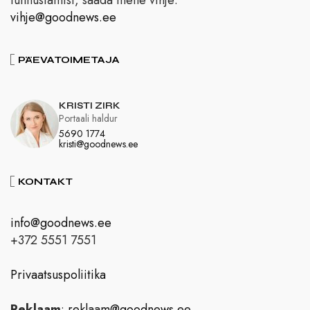
vihje@goodnews.ee
PÄEVATOIMETAJA
KRISTI ZIRK
Portaali haldur
5690 1774
kristi@goodnews.ee
KONTAKT
info@goodnews.ee
+372 5551 7551
Privaatsuspoliitika
Reklaam
:
reklaam@goodnews.ee