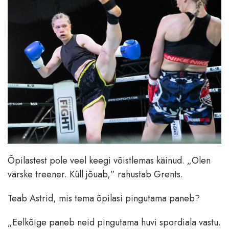
Õpilastest pole veel keegi võistlemas käinud. „Olen
värske treener. Küll jõuab,” rahustab Grents.
Teab Astrid, mis tema õpilasi pingutama paneb?
„Eelkõige paneb neid pingutama huvi spordiala vastu.