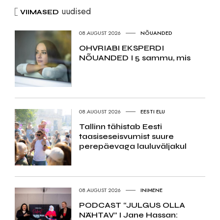
uudised
VIIMASED
08.AUGUST 2026
NÕUANDED
OHVRIABI EKSPERDI
NÕUANDED I 5 sammu, mis
08.AUGUST 2026
EESTI ELU
Tallinn tähistab Eesti
taasiseseisvumist suure
perepäevaga lauluväljakul
08.AUGUST 2026
INIMENE
PODCAST “JULGUS OLLA
NÄHTAV” I Jane Hassan: