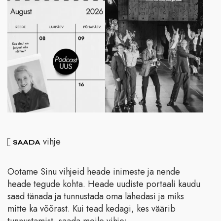
vihje
SAADA
Ootame Sinu vihjeid heade inimeste ja nende
heade tegude kohta. Heade uudiste portaali kaudu
saad tänada ja tunnustada oma lähedasi ja miks
mitte ka võõrast. Kui tead kedagi, kes väärib
tunnustamist, saada meile vihje: