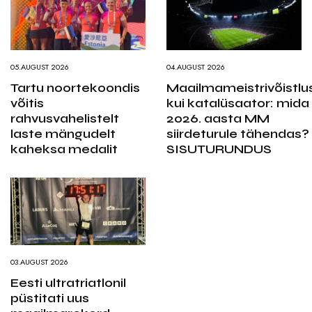
05.AUGUST 2026
04.AUGUST 2026
Tartu noortekoondis
Maailmameistrivõistlu
võitis
kui katalüsaator: mida
rahvusvahelistelt
2026. aasta MM
laste mängudelt
siirdeturule tähendas?
kaheksa medalit
SISUTURUNDUS
03.AUGUST 2026
Eesti ultratriatlonil
püstitati uus