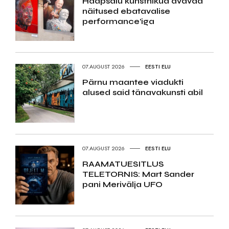
Haapsalu kunstnikud avavad
näitused ebatavalise
performance’iga
07.AUGUST 2026
EESTI ELU
Pärnu maantee viadukti
alused said tänavakunsti abil
07.AUGUST 2026
EESTI ELU
RAAMATUESITLUS
TELETORNIS: Mart Sander
pani Merivälja UFO