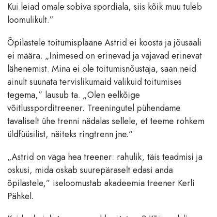
Kui leiad omale sobiva spordiala, siis kõik muu tuleb
loomulikult.”
Õpilastele toitumisplaane Astrid ei koosta ja jõusaali
ei määra. „Inimesed on erinevad ja vajavad erinevat
lähenemist. Mina ei ole toitumisnõustaja, saan neid
ainult suunata tervislikumaid valikuid toitumises
tegema,” lausub ta. „Olen eelkõige
võitlussporditreener. Treeningutel pühendame
tavaliselt ühe trenni nädalas sellele, et teeme rohkem
üldfüüsilist, näiteks ringtrenn jne.”
„Astrid on väga hea treener: rahulik, täis teadmisi ja
oskusi, mida oskab suurepäraselt edasi anda
õpilastele,” iseloomustab akadeemia treener Kerli
Pähkel.