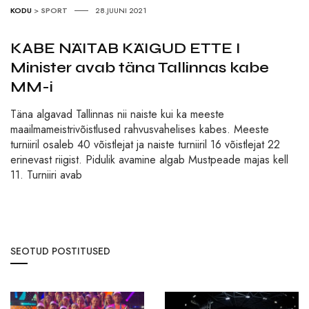
KODU
>
SPORT
28.JUUNI 2021
KABE NÄITAB KÄIGUD ETTE I
Minister avab täna Tallinnas kabe
MM-i
Täna algavad Tallinnas nii naiste kui ka meeste
maailmameistrivõistlused rahvusvahelises kabes. Meeste
turniiril osaleb 40 võistlejat ja naiste turniiril 16 võistlejat 22
erinevast riigist. Pidulik avamine algab Mustpeade majas kell
11. Turniiri avab
SEOTUD POSTITUSED