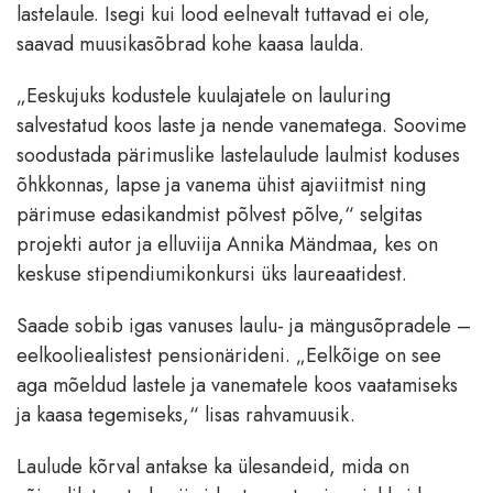
lastelaule. Isegi kui lood eelnevalt tuttavad ei ole,
saavad muusikasõbrad kohe kaasa laulda.
„Eeskujuks kodustele kuulajatele on lauluring
salvestatud koos laste ja nende vanematega. Soovime
soodustada pärimuslike lastelaulude laulmist koduses
õhkkonnas, lapse ja vanema ühist ajaviitmist ning
pärimuse edasikandmist põlvest põlve,“ selgitas
projekti autor ja elluviija Annika Mändmaa, kes on
keskuse stipendiumikonkursi üks laureaatidest.
Saade sobib igas vanuses laulu- ja mängusõpradele –
eelkooliealistest pensionärideni. „Eelkõige on see
aga mõeldud lastele ja vanematele koos vaatamiseks
ja kaasa tegemiseks,“ lisas rahvamuusik.
Laulude kõrval antakse ka ülesandeid, mida on