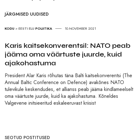
JÄRGMISED UUDISED
KODU
>
EESTI ELU
POLIITIKA
10.NOVEMBER 2021
Karis kaitsekonverentsil: NATO peab
jääma oma väärtuste juurde, kuid
ajakohastuma
President Alar Karis rõhutas täna Balti kaitsekonverentsi (The
Annual Baltic Conference on Defence) avakõnes NATO
tulevikule keskendudes, et allianss peab jääma kindlameelselt
oma väärtuste juurde, kuid ka ajakohastuma. Kõneldes
Valgevene initsieeritud eskaleeruvast kriisist
SEOTUD POSTITUSED