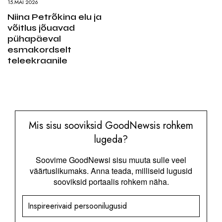
15.MAI 2026
Niina Petrõkina elu ja
võitlus jõuavad
pühapäeval
esmakordselt
teleekraanile
Mis sisu sooviksid GoodNewsis rohkem
lugeda?
Soovime GoodNewsi sisu muuta sulle veel
väärtuslikumaks. Anna teada, milliseid lugusid
sooviksid portaalis rohkem näha.
Inspireerivaid persoonilugusid