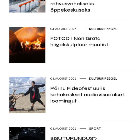
rahvusvaheliseks
õppekeskuseks
04.AUGUST 2026
KULTUURIPEEGEL
FOTOD I Non Grata
hiigelskulptuur muutis I
04.AUGUST 2026
KULTUURIPEEGEL
Pärnu Fideofest uuris
kehakeskset audiovisuaalset
loomingut
04.AUGUST 2026
SPORT
SISUTURUNDUS">