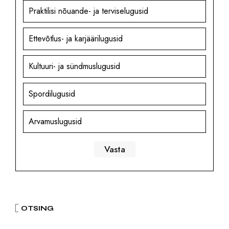
Praktilisi nõuande- ja terviselugusid
Ettevõtlus- ja karjäärilugusid
Kultuuri- ja sündmuslugusid
Spordilugusid
Arvamuslugusid
OTSING