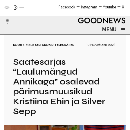
Facebook
Instagram
Youtube
X
≡
MENU
KODU
>
MELU
SELTSKOND
TELESAATED
10.NOVEMBER 2021
Saatesarjas
“Laulumängud
Annikaga” osalevad
pärimusmuusikud
Kristiina Ehin ja Silver
Sepp