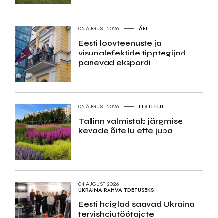
05.AUGUST 2026
ÄRI
Eesti loovteenuste ja
visuaalefektide tipptegijad
panevad ekspordi
05.AUGUST 2026
EESTI ELU
Tallinn valmistab järgmise
kevade õiteilu ette juba
04.AUGUST 2026
UKRAINA RAHVA TOETUSEKS
Eesti haiglad saavad Ukraina
tervishoiutöötajate