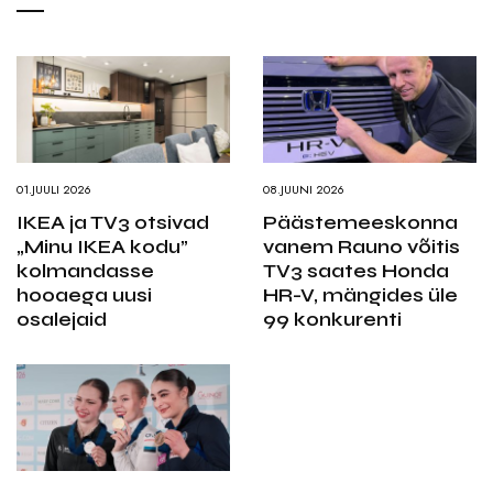
01.JUULI 2026
08.JUUNI 2026
IKEA ja TV3 otsivad
Päästemeeskonna
„Minu IKEA kodu”
vanem Rauno võitis
kolmandasse
TV3 saates Honda
hooaega uusi
HR-V, mängides üle
osalejaid
99 konkurenti