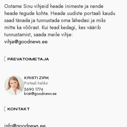
Ootame Sinu vihjeid heade inimeste ja nende
heade tegude kohta. Heade uudiste portaali kaudu
saad tänada ja tunnustada oma lähedasi ja miks
mitte ka võõrast. Kui tead kedagi, kes väärib
tunnustamist, saada meile vihje:
vihje@goodnews.ee
PÄEVATOIMETAJA
KRISTI ZIRK
Portaali haldur
5690 1774
kristi@goodnews.ee
KONTAKT
info@goodnews.ee