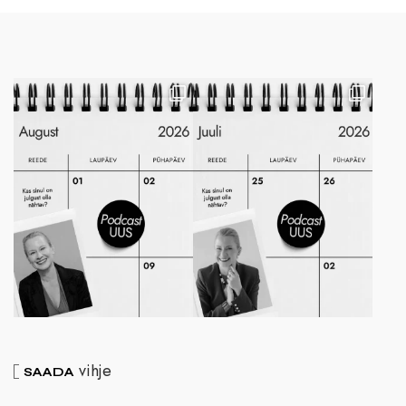
vihje
SAADA