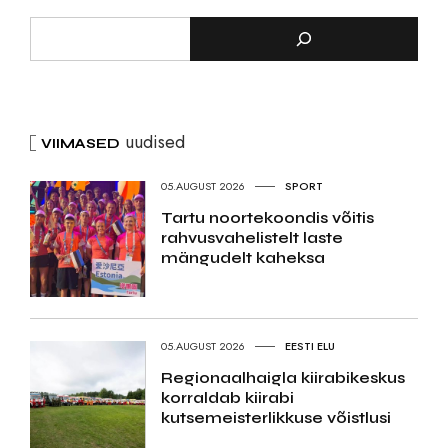
uudised
VIIMASED
05.AUGUST 2026
SPORT
Tartu noortekoondis võitis
rahvusvahelistelt laste
mängudelt kaheksa
05.AUGUST 2026
EESTI ELU
Regionaalhaigla kiirabikeskus
korraldab kiirabi
kutsemeisterlikkuse võistlusi