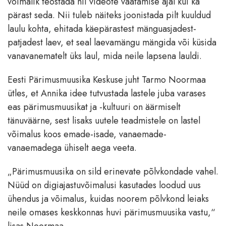
võimalik teostada nii videote vaatamise ajal kui ka
pärast seda. Nii tuleb näiteks joonistada pilt kuuldud
laulu kohta, ehitada käepärastest mänguasjadest-
patjadest laev, et seal laevamängu mängida või küsida
vanavanematelt üks laul, mida neile lapsena lauldi.
Eesti Pärimusmuusika Keskuse juht Tarmo Noormaa
ütles, et Annika idee tutvustada lastele juba varases
eas pärimusmuusikat ja -kultuuri on äärmiselt
tänuväärne, sest lisaks uutele teadmistele on lastel
võimalus koos emade-isade, vanaemade-
vanaemadega ühiselt aega veeta.
„Pärimusmuusika on sild erinevate põlvkondade vahel.
Nüüd on digiajastuvõimalusi kasutades loodud uus
ühendus ja võimalus, kuidas noorem põlvkond leiaks
neile omases keskkonnas huvi pärimusmuusika vastu,“
lisas Noormaa.