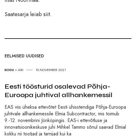
Saatesarja leiab
siit
.
EELMISED UUDISED
KODU
>
ÄRI
10.NOVEMBER 2021
Eesti töösturid osalevad Põhja-
Euroopa juhtival allhankemessil
EAS viis üheksa ettevõtet Eesti ühisstendiga Põhja-Euroopa
juhtivale allhankemessile Elmia Subcontractor, mis toimub
9.-12. novembrini Jönköpingis. EAS-i ettevõtluse ja
innovatsioonikeskuse juhi Mihkel Tammo sõnul saavad Elmial
kokku nii tootjad ja tarnijad kui ka