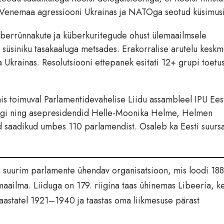
 Venemaa agressiooni Ukrainas ja NATOga seotud küsimusi
küberrünnakute ja küberkuritegude ohust ülemaailmsele
 süsiniku tasakaaluga metsades. Erakorralise arutelu kesk
a Ukrainas. Resolutsiooni ettepanek esitati 12+ grupi toetus
is toimuval Parlamentidevahelise Liidu assambleel IPU Ees
mägi ning asepresidendid Helle-Moonika Helme, Helmen
ad saadikud umbes 110 parlamendist. Osaleb ka Eesti suurs
a suurim parlamente ühendav organisatsioon, mis loodi 188
maailma. Liiduga on 179. riigina taas ühinemas Libeeria, ke
tu aastatel 1921–1940 ja taastas oma liikmesuse pärast