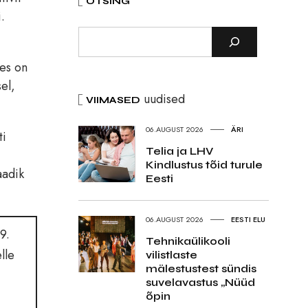
OTSING
.
mes on
el,
uudised
VIIMASED
06.AUGUST 2026
ÄRI
ti
Telia ja LHV
Kindlustus tõid turule
aadik
Eesti
06.AUGUST 2026
EESTI ELU
9.
Tehnikaülikooli
lle
vilistlaste
mälestustest sündis
suvelavastus „Nüüd
õpin