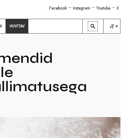
Facebook
Instagram
Youtube
X
RI
HUVITAV
TAVALINE
KESKMINE
amendid
SUUR
le
allimatusega