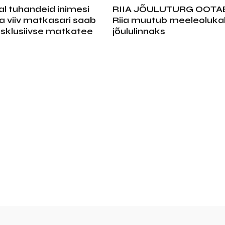
al tuhandeid inimesi
RIIA JÕULUTURG OOTAB
viiv matkasari saab
Riia muutub meeleoluka
ksklusiivse matkatee
jõululinnaks