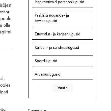
Inspireerivaid persoonilugusid
sõjast
ressor
Praktilisi nõuande- ja
 poole.
terviselugusid
e olla
glitel
Ettevõtlus- ja karjäärilugusid
Kultuuri- ja sündmuslugusid
Spordilugusid
Arvamuslugusid
st,
pooles.
igati
iivil