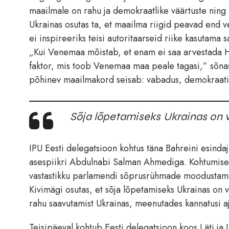
maailmale on rahu ja demokraatlike väärtuste ning
Ukrainas osutas ta, et maailma riigid peavad end v
ei inspireeriks teisi autoritaarseid riike kasutam
„Kui Venemaa mõistab, et enam ei saa arvestada Hii
faktor, mis toob Venemaa maa peale tagasi,” sõnas t
põhinev maailmakord seisab: vabadus, demokraatia
Sõja lõpetamiseks Ukrainas on va
IPU Eesti delegatsioon kohtus täna Bahreini esinda
asespiikri Abdulnabi Salman Ahmediga. Kohtumisel a
vastastikku parlamendi sõprusrühmade moodustamist 
Kivimägi osutas, et sõja lõpetamiseks Ukrainas on va
rahu saavutamist Ukrainas, meenutades kannatusi aja
Teisipäeval kohtub Eesti delegatsioon koos Läti ja L