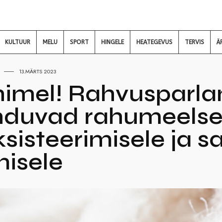
KULTUUR
MELU
SPORT
HINGELE
HEATEGEVUS
TERVIS
Ä
13.MÄRTS 2023
nimel! Rahvusparl
nduvad rahumeelse
sisteerimisele ja s
misele