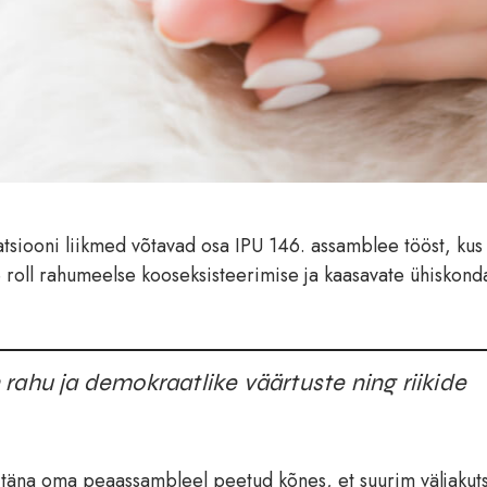
atsiooni liikmed võtavad osa IPU 146. assamblee tööst, kus 
 roll rahumeelse kooseksisteerimise ja kaasavate ühiskon
rahu ja demokraatlike väärtuste ning riikide
s täna oma peaassambleel peetud kõnes, et suurim väljakut