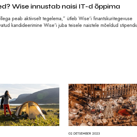
d? Wise innustab naisi IT-d õppima
llega peab aktiivselt tegelema,” ütleb Wise'i finantskuritegevuse
vatud kandideerimine Wise'i juba teisele naistele mõeldud stipendi
02.DETSEMBER 2023