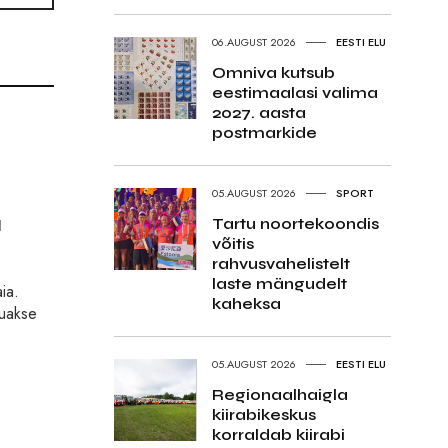
06.AUGUST 2026
EESTI ELU
Omniva kutsub
eestimaalasi valima
2027. aasta
postmarkide
05.AUGUST 2026
SPORT
u
Tartu noortekoondis
võitis
rahvusvahelistelt
laste mängudelt
ia.
kaheksa
uuakse
05.AUGUST 2026
EESTI ELU
Regionaalhaigla
kiirabikeskus
korraldab kiirabi