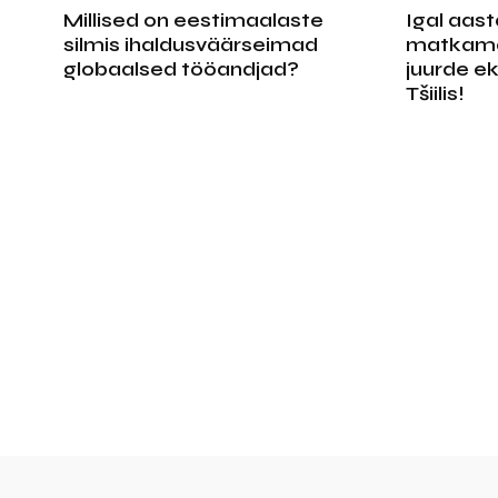
Millised on eestimaalaste
Igal aast
silmis ihaldusväärseimad
matkama 
globaalsed tööandjad?
juurde e
Tšiilis!