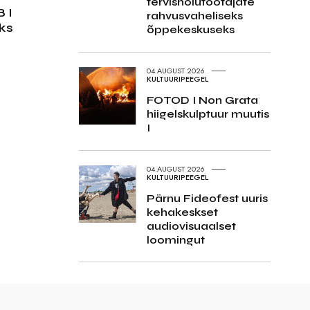
tervishoiutöötajate
 I
rahvusvaheliseks
ks
õppekeskuseks
04.AUGUST 2026
KULTUURIPEEGEL
FOTOD I Non Grata
hiigelskulptuur muutis
I
04.AUGUST 2026
KULTUURIPEEGEL
Pärnu Fideofest uuris
kehakeskset
audiovisuaalset
loomingut