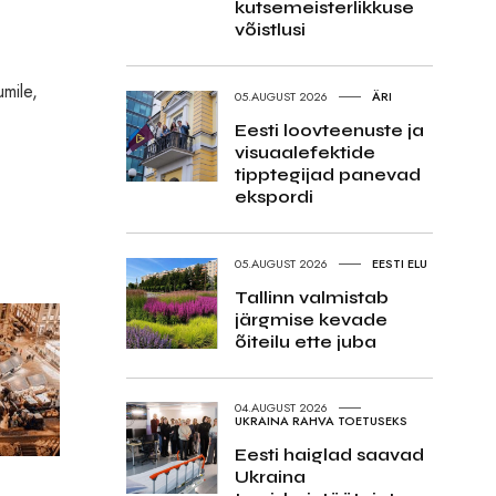
kutsemeisterlikkuse
võistlusi
umile,
05.AUGUST 2026
ÄRI
Eesti loovteenuste ja
visuaalefektide
tipptegijad panevad
ekspordi
05.AUGUST 2026
EESTI ELU
Tallinn valmistab
järgmise kevade
õiteilu ette juba
04.AUGUST 2026
UKRAINA RAHVA TOETUSEKS
Eesti haiglad saavad
Ukraina