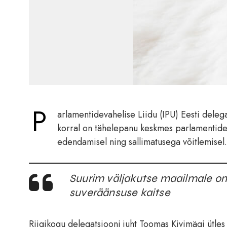
P
arlamentidevahelise Liidu (IPU) Eesti deleg
korral on tähelepanu keskmes parlamentide
edendamisel ning sallimatusega võitlemisel.
Suurim väljakutse maailmale on 
suveräänsuse kaitse
Riigikogu delegatsiooni juht Toomas Kivimägi ütle