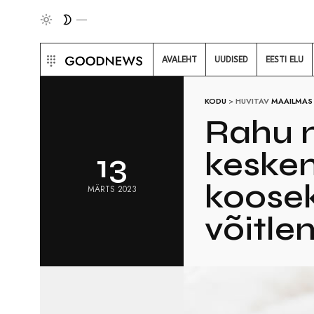
AVALEHT
UUDISED
EESTI ELU
KODU
>
HUVITAV
MAAILMAS
Rahu 
keske
13
koosek
MÄRTS 2023
võitle