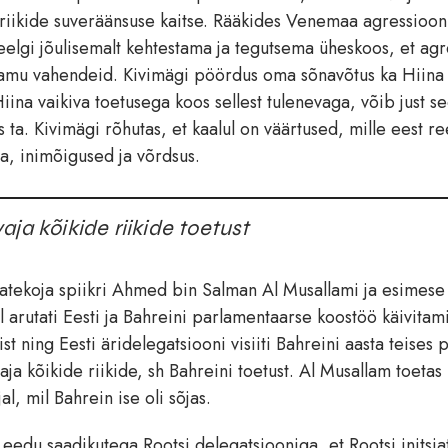
 riikide suveräänsuse kaitse. Rääkides Venemaa agressiooni
eelgi jõulisemalt kehtestama ja tegutsema üheskoos, et ag
a samu vahendeid. Kivimägi pöördus oma sõnavõtus ka Hiina
na vaikiva toetusega koos sellest tulenevaga, võib just se
a. Kivimägi rõhutas, et kaalul on väärtused, mille eest ree
, inimõigused ja võrdsus.
ja kõikide riikide toetust
jatekoja spiikri Ahmed bin Salman Al Musallami ja esimese
rutati Eesti ja Bahreini parlamentaarse koostöö käivitami
ning Eesti äridelegatsiooni visiiti Bahreini aasta teises 
ja kõikide riikide, sh Bahreini toetust. Al Musallam toetas 
l, mil Bahrein ise oli sõjas.
eedu saadikutega Rootsi delegatsiooniga, et Rootsi initsiat