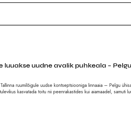
le luuakse uudne avalik puhkeala – Pelg
ja-Tallinna ruumilõigule uudse kontseptsiooniga linnaaia – Pelgu ühisa
levikus kasvatada toitu nii peenrakastides kui aiamaadel, samuti l