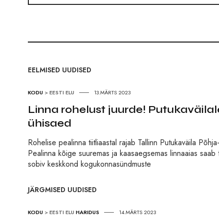
EELMISED UUDISED
KODU
>
EESTI ELU
13.MÄRTS 2023
Linna rohelust juurde! Putukaväila
ühisaed
Rohelise pealinna tiitliaastal rajab Tallinn Putukaväila Põh
Pealinna kõige suuremas ja kaasaegsemas linnaaias saab tu
sobiv keskkond kogukonnasündmuste
JÄRGMISED UUDISED
KODU
>
EESTI ELU
HARIDUS
14.MÄRTS 2023