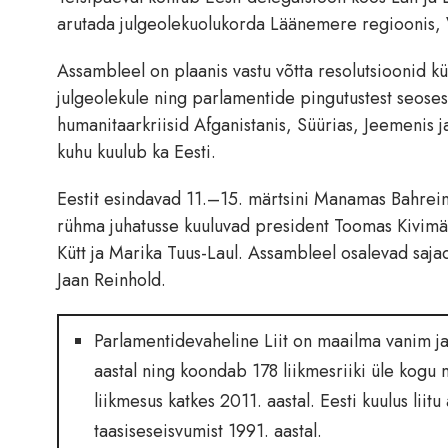
arutada julgeolekuolukorda Läänemere regioonis,
Assambleel on plaanis vastu võtta resolutsioonid 
julgeolekule ning parlamentide pingutustest seoses
humanitaarkriisid Afganistanis, Süürias, Jeemenis j
kuhu kuulub ka Eesti.
Eestit esindavad 11.–15. märtsini Manamas Bahrein
rühma juhatusse kuuluvad president Toomas Kivi
Kütt ja Marika Tuus-Laul. Assambleel osalevad saj
Jaan Reinhold.
Parlamentidevaheline Liit on maailma vanim j
aastal ning koondab 178 liikmesriiki üle kogu 
liikmesus katkes 2011. aastal. Eesti kuulus lii
taasiseseisvumist 1991. aastal.