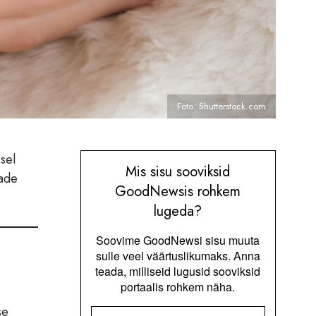
Foto: Shutterstock.com
sel
Mis sisu sooviksid
dade
GoodNewsis rohkem
lugeda?
Soovime GoodNewsi sisu muuta
sulle veel väärtuslikumaks. Anna
teada, milliseid lugusid sooviksid
portaalis rohkem näha.
se