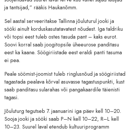
ja tantsijad,” rääkis Haukanõmm.
Sel aastal serveeritakse Tallinna jõuluturul jooki ja
sööki ainult korduskasutatavatest nõudest. Iga taldriku
või topsi eest tuleb ostes tasuda pant – kaks eurot.
Soovi korral saab joogitopsile üheeurose panditasu
eest ka kaane. Söögiriistade eest eraldi panti tasuma
ei pea.
Peale söömist-joomist tuleb ringlusnõud ja söögiriistad
tagastada pealava kõrval asuvasse tagastuspunkti, kust
saab panditasu sularahas või pangakaardile täienisti
tagasi.
Jõuluturg tegutseb 7. jaanuarini iga päev kell 10–20.
Sooja jooki ja sööki saab P–N kell 10–22, R–L kell
10–23. Suurel laval etendub kultuuriprogramm