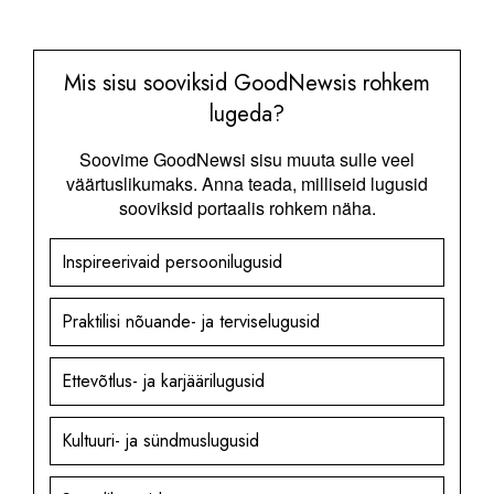
Mis sisu sooviksid GoodNewsis rohkem
lugeda?
Soovime GoodNewsi sisu muuta sulle veel
väärtuslikumaks. Anna teada, milliseid lugusid
sooviksid portaalis rohkem näha.
Inspireerivaid persoonilugusid
Praktilisi nõuande- ja terviselugusid
Ettevõtlus- ja karjäärilugusid
Kultuuri- ja sündmuslugusid