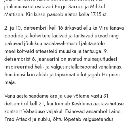
jõulumuusikat esitavad Birgit Sarrap ja Mihkel
Mattisen. Kirikusse pääseb alates kella 17.15-st.
2. ja 10. detsembril kell 16 ärkavad ellu ka Viru tänava
poodide ja kohvikute laulvad ja tantsivad aknad ning
pakuvad jõulukuu nädalavahetustel jalutajatele
meeliköitvaid etteasteid muusika ja tantsuga. 9.
detsembrist 6. jaanuarini on avatud muinasjuttudest
inspireeritud heli- ja valgusinstallatsioonid vanalinnas.
Sündmusi korraldab ja täpsemat infot jagab Hopneri
maja.
Vana aasta saadame ära ja uue võtame vastu 31.
detsembril kell 21, kui toimub Kesklinna aastavahetuse
kontsert Vabaduse väljakul. Esinevad ansambel Laine,
Trad.Attack! ja nublu, õhtu lõpetab valgusetendus.