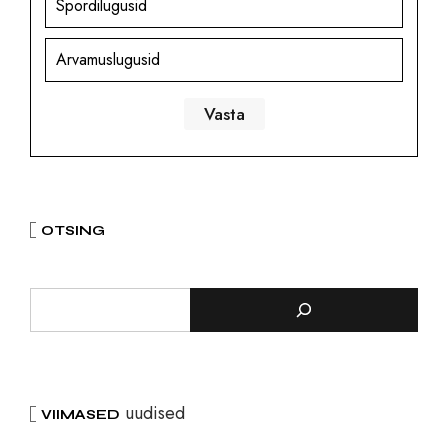
Spordilugusid
Arvamuslugusid
OTSING
uudised
VIIMASED