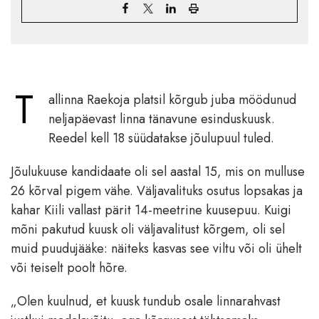
T
allinna Raekoja platsil kõrgub juba möödunud
neljapäevast linna tänavune esinduskuusk.
Reedel kell 18 süüdatakse jõulupuul tuled.
Jõulukuuse kandidaate oli sel aastal 15, mis on mulluse
26 kõrval pigem vähe. Väljavalituks osutus lopsakas ja
kahar Kiili vallast pärit 14-meetrine kuusepuu. Kuigi
mõni pakutud kuusk oli väljavalitust kõrgem, oli sel
muid puudujääke: näiteks kasvas see viltu või oli ühelt
või teiselt poolt hõre.
„Olen kuulnud, et kuusk tundub osale linnarahvast