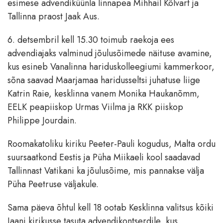
esimese advendiküünla linnapea Mihhail Kõlvart ja
Tallinna praost Jaak Aus.
6. detsembril kell 15.30 toimub raekoja ees
advendiajaks valminud jõulusõimede näituse avamine,
kus esineb Vanalinna hariduskolleegiumi kammerkoor,
sõna saavad Maarjamaa haridusseltsi juhatuse liige
Katrin Raie, kesklinna vanem Monika Haukanõmm,
EELK peapiiskop Urmas Viilma ja RKK piiskop
Philippe Jourdain.
Roomakatoliku kiriku Peeter-Pauli kogudus, Malta ordu
suursaatkond Eestis ja Püha Miikaeli kool saadavad
Tallinnast Vatikani ka jõulusõime, mis pannakse välja
Püha Peetruse väljakule.
Sama päeva õhtul kell 18 ootab Kesklinna valitsus kõiki
Jaani kirikusse tasuta advendikontserdile, kus