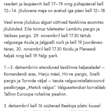
reedeti ja laupäeviti kell 17–19 ning pühapäeval kell
12–14. Jõuluvana maja on avatud iga päev kell 12–18.
Veel enne jõulukuu algust süttivad Kesklinna asumites
jõulutuled. Eile toimus tuleteater Lembitu pargis ja
Vaikses pargis. 29. novembril kell 17.30 täitub
valgusega Asula ja Jalgpalli nurk ja kell 19 Juurdeveo
tänav, 30. novembril kell 17.30 Koidu ja Planeedi
haljak ning kell 19 Falgi park.
1.–3. detsembrini etenduvad kesklinna haljasaladel –
Komandandi aias, Harju mäel, Hirve pargis, Snelli
pargis ja Tornide väljal – tasuta valgusinstallatsioonid
pealkirjaga „Metsik valgus”. Valgusetendust korraldab
Tallinn Euroopa roheline pealinn.
3. detsembril kell 16 süütavad Raekoja platsi kuusel