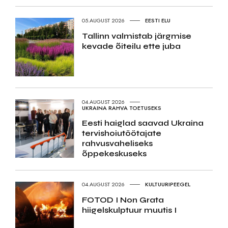
05.AUGUST 2026
EESTI ELU
Tallinn valmistab järgmise
kevade õiteilu ette juba
04.AUGUST 2026
UKRAINA RAHVA TOETUSEKS
Eesti haiglad saavad Ukraina
tervishoiutöötajate
rahvusvaheliseks
õppekeskuseks
04.AUGUST 2026
KULTUURIPEEGEL
FOTOD I Non Grata
hiigelskulptuur muutis I