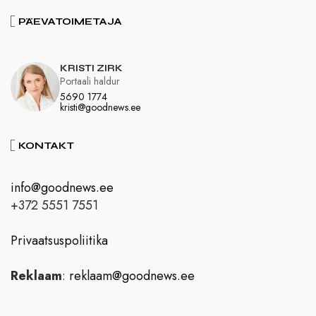
PÄEVATOIMETAJA
KRISTI ZIRK
Portaali haldur
5690 1774
kristi@goodnews.ee
KONTAKT
info@goodnews.ee
+372 5551 7551
Privaatsuspoliitika
Reklaam
:
reklaam@goodnews.ee