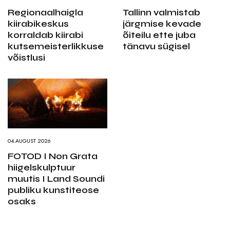
Regionaalhaigla
Tallinn valmistab
kiirabikeskus
järgmise kevade
korraldab kiirabi
õiteilu ette juba
kutsemeisterlikkuse
tänavu sügisel
võistlusi
04.AUGUST 2026
FOTOD I Non Grata
hiigelskulptuur
muutis I Land Soundi
publiku kunstiteose
osaks