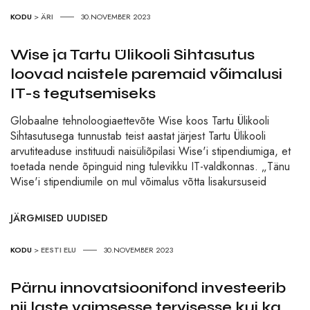
KODU
>
ÄRI
30.NOVEMBER 2023
Wise ja Tartu Ülikooli Sihtasutus
loovad naistele paremaid võimalusi
IT-s tegutsemiseks
Globaalne tehnoloogiaettevõte Wise koos Tartu Ülikooli
Sihtasutusega tunnustab teist aastat järjest Tartu Ülikooli
arvutiteaduse instituudi naisüliõpilasi Wise'i stipendiumiga, et
toetada nende õpinguid ning tulevikku IT-valdkonnas. „Tänu
Wise'i stipendiumile on mul võimalus võtta lisakursuseid
JÄRGMISED UUDISED
KODU
>
EESTI ELU
30.NOVEMBER 2023
Pärnu innovatsioonifond investeerib
nii laste vaimsesse tervisesse kui ka