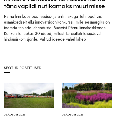
tänavapildi nutikamaks muutmisse
Pärnu linn koostöös teadus- ja ärilinnakuga Tehnopol viis
esmakordselt ellu innovatsioonikonkurssi, mille eesmärgiks on
toetada tarkade lahenduste jõudmist Pärnu linnakeskkonda.
Konkursile laekus 30 ideed, millest 15 esitleti teisipäeval
hindamiskomisjonile. Valitud ideede vahel läheb
SEOTUD POSTITUSED
05.AUGUST 2026
05.AUGUST 2026