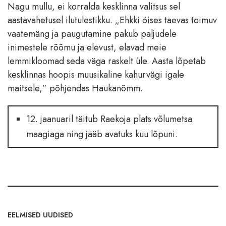
Nagu mullu, ei korralda kesklinna valitsus sel
aastavahetusel ilutulestikku. „Ehkki öises taevas toimuv
vaatemäng ja paugutamine pakub paljudele
inimestele rõõmu ja elevust, elavad meie
lemmikloomad seda väga raskelt üle. Aasta lõpetab
kesklinnas hoopis muusikaline kahurvägi igale
maitsele,” põhjendas Haukanõmm.
12. jaanuaril täitub Raekoja plats võlumetsa
maagiaga ning jääb avatuks kuu lõpuni.
EELMISED UUDISED