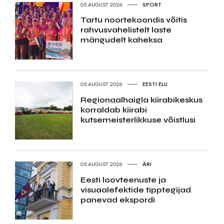
05.AUGUST 2026
SPORT
Tartu noortekoondis võitis
rahvusvahelistelt laste
mängudelt kaheksa
05.AUGUST 2026
EESTI ELU
Regionaalhaigla kiirabikeskus
korraldab kiirabi
kutsemeisterlikkuse võistlusi
05.AUGUST 2026
ÄRI
Eesti loovteenuste ja
visuaalefektide tipptegijad
panevad ekspordi