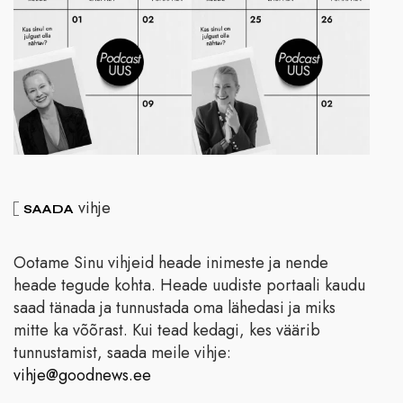
vihje
SAADA
Ootame Sinu vihjeid heade inimeste ja nende
heade tegude kohta. Heade uudiste portaali kaudu
saad tänada ja tunnustada oma lähedasi ja miks
mitte ka võõrast. Kui tead kedagi, kes väärib
tunnustamist, saada meile vihje:
vihje@goodnews.ee