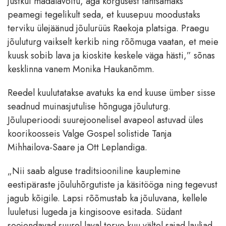
justkui madalavõitu, aga kõrgusest tähtsamaks
peamegi tegelikult seda, et kuusepuu moodustaks
terviku ülejäänud jõulurüüs Raekoja platsiga. Praegu
jõuluturg vaikselt kerkib ning rõõmuga vaatan, et meie
kuusk sobib lava ja kioskite keskele väga hästi,” sõnas
kesklinna vanem Monika Haukanõmm.
Reedel kuulutatakse avatuks ka end kuuse ümber sisse
seadnud muinasjutulise hõnguga jõuluturg.
Jõuluperioodi suurejoonelisel avapeol astuvad üles
koorikoosseis Valge Gospel solistide Tanja
Mihhailova-Saare ja Ott Leplandiga.
„Nii saab alguse traditsiooniline kauplemine
eestipäraste jõuluhõrgutiste ja käsitööga ning tegevust
jagub kõigile. Lapsi rõõmustab ka jõuluvana, kellele
luuletusi lugeda ja kingisoove esitada. Südant
soojendavad suurel laval terve kuu vältel sajad lauljad