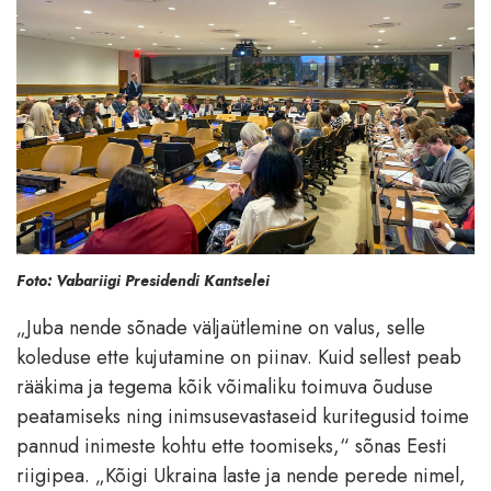
Foto: Vabariigi Presidendi Kantselei
„Juba nende sõnade väljaütlemine on valus, selle
koleduse ette kujutamine on piinav. Kuid sellest peab
rääkima ja tegema kõik võimaliku toimuva õuduse
peatamiseks ning inimsusevastaseid kuritegusid toime
pannud inimeste kohtu ette toomiseks,“ sõnas Eesti
riigipea. „Kõigi Ukraina laste ja nende perede nimel,