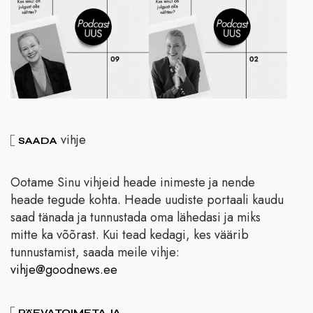
vihje
SAADA
Ootame Sinu vihjeid heade inimeste ja nende
heade tegude kohta. Heade uudiste portaali kaudu
saad tänada ja tunnustada oma lähedasi ja miks
mitte ka võõrast. Kui tead kedagi, kes väärib
tunnustamist, saada meile vihje:
vihje@goodnews.ee
PÄEVATOIMETAJA