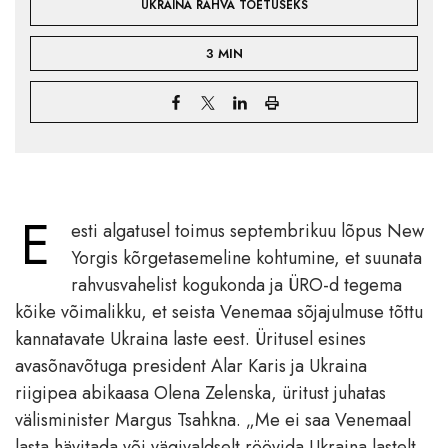
UKRAINA RAHVA TOETUSEKS
3 MIN
E
esti algatusel toimus septembrikuu lõpus New
Yorgis kõrgetasemeline kohtumine, et suunata
rahvusvahelist kogukonda ja ÜRO-d tegema
kõike võimalikku, et seista Venemaa sõjajulmuse tõttu
kannatavate Ukraina laste eest. Üritusel esines
avasõnavõtuga president Alar Karis ja Ukraina
riigipea abikaasa Olena Zelenska, üritust juhatas
välisminister Margus Tsahkna. „Me ei saa Venemaal
lasta hävitada või vägivaldselt röövida Ukraina lastelt