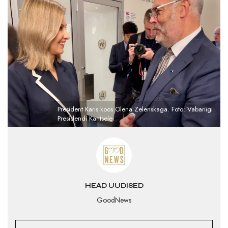
President Karis koos Olena Zelenskaga. Foto: Vabariigi
Presidendi Kantselei
HEAD UUDISED
GoodNews