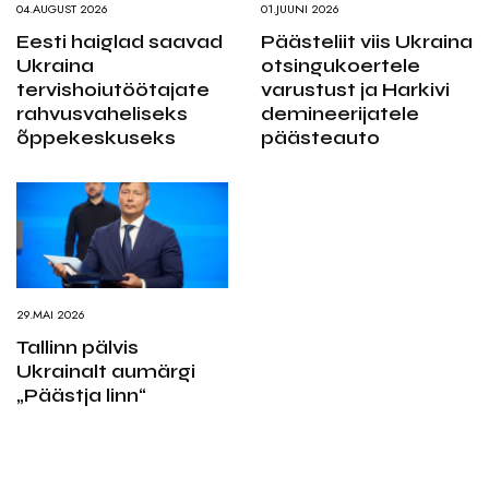
04.AUGUST 2026
01.JUUNI 2026
Eesti haiglad saavad
Päästeliit viis Ukraina
Ukraina
otsingukoertele
tervishoiutöötajate
varustust ja Harkivi
rahvusvaheliseks
demineerijatele
õppekeskuseks
päästeauto
29.MAI 2026
Tallinn pälvis
Ukrainalt aumärgi
„Päästja linn“