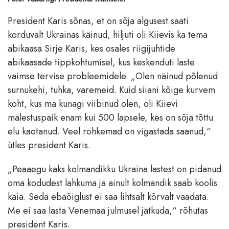
President Karis sõnas, et on sõja algusest saati
korduvalt Ukrainas käinud, hiljuti oli Kiievis ka tema
abikaasa Sirje Karis, kes osales riigijuhtide
abikaasade tippkohtumisel, kus keskenduti laste
vaimse tervise probleemidele. „Olen näinud põlenud
surnukehi, tuhka, varemeid. Kuid siiani kõige kurvem
koht, kus ma kunagi viibinud olen, oli Kiievi
mälestuspaik enam kui 500 lapsele, kes on sõja tõttu
elu kaotanud. Veel rohkemad on vigastada saanud,“
ütles president Karis.
„Peaaegu kaks kolmandikku Ukraina lastest on pidanud
oma kodudest lahkuma ja ainult kolmandik saab koolis
käia. Seda ebaõiglust ei saa lihtsalt kõrvalt vaadata.
Me ei saa lasta Venemaa julmusel jätkuda,“ rõhutas
president Karis.