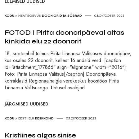
EELMISED UUDISED
KODU
>
HEATEGEVUS
DOONORID JA SÕBRAD
04.OKTOOBER 2023
FOTOD I Pirita doonoripäeval aitas
kinkida elu 22 doonorit
18. septembril toimus Pirita Linnaosa Valitsuses doonoripäev,
kus osales 22 doonorit, kellest 16 andsid verd. [caption
id="attachment_177866" align="alignnone" width="2016"]
Foto: Pirita Linnaosa Valitsus[/caption] Doonoripäeva
korraldasid Regionaalhaigla verekeskus koostöös Pirita
Linnaosa Valitsusega. Üritusel osalejad
JÄRGMISED UUDISED
KODU
>
EESTI ELU
KESKKOND
05.OKTOOBER 2023
Kristiines algas sinise