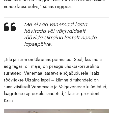
nende lapsepõlve,“ sõnas riigipea.
Me ei saa Venemaal lasta
hävitada või vägivaldselt
röövida Ukraina lastelt nende
lapsepõlve.
„Elu ja surm on Ukrainas põimunud. Seal, kus mõni
aeg tagasi oli maja, on praegu üheksakorruseline
surnuaed. Venemaa laastavale sõjaõudusele lisaks
röövitakse Ukraina lapsi – kümneid tuhandeid on
sunniviisiliselt Venemaale ja Valgevenesse küüditatud,
laagritesse ajupesule saadetud,“ lausus president
Karis.