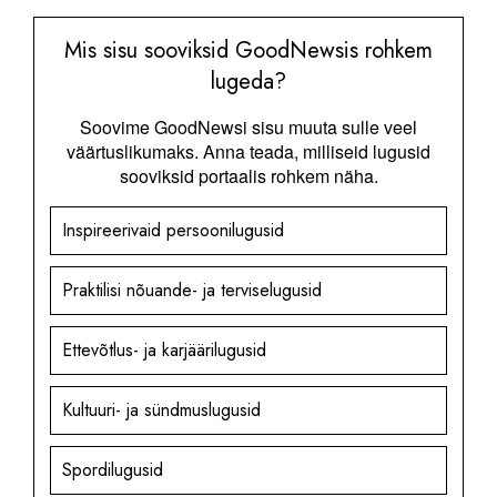
Mis sisu sooviksid GoodNewsis rohkem
lugeda?
Soovime GoodNewsi sisu muuta sulle veel
väärtuslikumaks. Anna teada, milliseid lugusid
sooviksid portaalis rohkem näha.
Inspireerivaid persoonilugusid
Praktilisi nõuande- ja terviselugusid
Ettevõtlus- ja karjäärilugusid
Kultuuri- ja sündmuslugusid
Spordilugusid