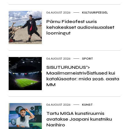
04.AUGUST 2026
KULTUURIPEEGEL
Pärnu Fideofest uuris
kehakeskset audiovisuaalset
loomingut
04.AUGUST 2026
SPORT
SISUTURUNDUS">
Maailmameistrivõistlused kui
katalüsaator: mida 2026. aasta
MM
04.AUGUST 2026
KUNST
Tartu MIGA kunstiruumis
avatakse Jaapani kunstniku
Narihiro