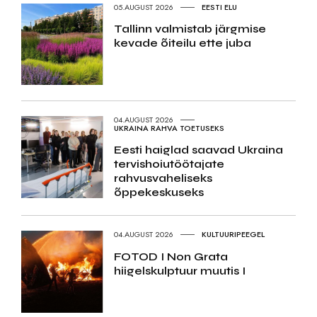
05.AUGUST 2026
EESTI ELU
Tallinn valmistab järgmise
kevade õiteilu ette juba
04.AUGUST 2026
UKRAINA RAHVA TOETUSEKS
Eesti haiglad saavad Ukraina
tervishoiutöötajate
rahvusvaheliseks
õppekeskuseks
04.AUGUST 2026
KULTUURIPEEGEL
FOTOD I Non Grata
hiigelskulptuur muutis I