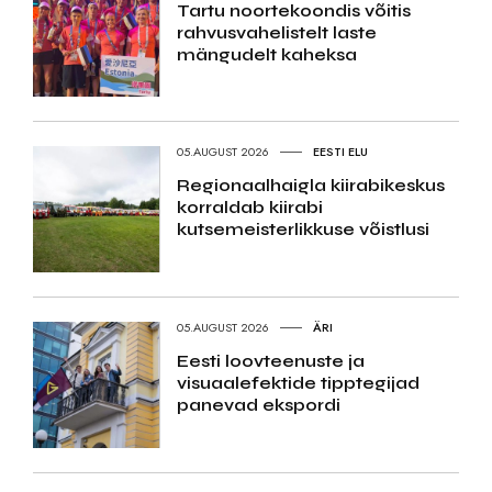
Tartu noortekoondis võitis
rahvusvahelistelt laste
mängudelt kaheksa
05.AUGUST 2026
EESTI ELU
Regionaalhaigla kiirabikeskus
korraldab kiirabi
kutsemeisterlikkuse võistlusi
05.AUGUST 2026
ÄRI
Eesti loovteenuste ja
visuaalefektide tipptegijad
panevad ekspordi