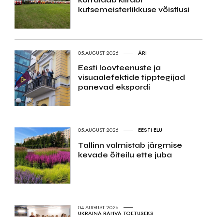
kutsemeisterlikkuse võistlusi
05.AUGUST 2026
ÄRI
Eesti loovteenuste ja
visuaalefektide tipptegijad
panevad ekspordi
05.AUGUST 2026
EESTI ELU
Tallinn valmistab järgmise
kevade õiteilu ette juba
04.AUGUST 2026
UKRAINA RAHVA TOETUSEKS