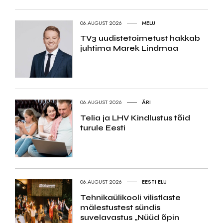
06.AUGUST 2026
MELU
TV3 uudistetoimetust hakkab
juhtima Marek Lindmaa
06.AUGUST 2026
ÄRI
Telia ja LHV Kindlustus tõid
turule Eesti
06.AUGUST 2026
EESTI ELU
Tehnikaülikooli vilistlaste
mälestustest sündis
suvelavastus „Nüüd õpin