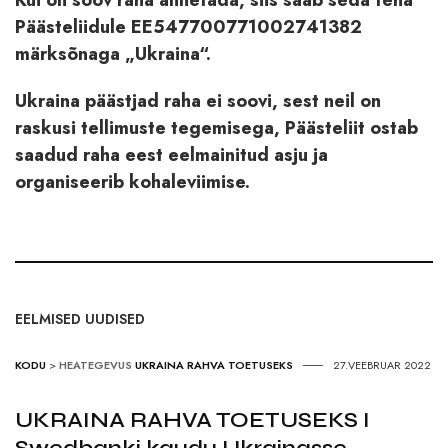
Kui on soov raha annetada, siis saab seda teha
Päästeliidule EE547700771002741382
märksõnaga „Ukraina“.
Ukraina päästjad raha ei soovi, sest neil on
raskusi tellimuste tegemisega, Päästeliit ostab
saadud raha eest eelmainitud asju ja
organiseerib kohaleviimise.
EELMISED UUDISED
KODU
>
HEATEGEVUS
UKRAINA RAHVA TOETUSEKS
27.VEEBRUAR 2022
UKRAINA RAHVA TOETUSEKS I