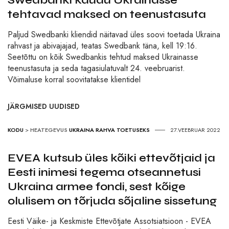
Swedbanki kaudu Ukrainasse
tehtavad maksed on teenustasuta
Paljud Swedbanki kliendid näitavad üles soovi toetada Ukraina
rahvast ja abivajajad, teatas Swedbank täna, kell 19:16.
Seetõttu on kõik Swedbankis tehtud maksed Ukrainasse
teenustasuta ja seda tagasiulatuvalt 24. veebruarist.
Võimaluse korral soovitatakse klientidel
JÄRGMISED UUDISED
KODU
>
HEATEGEVUS
UKRAINA RAHVA TOETUSEKS
27.VEEBRUAR 2022
EVEA kutsub üles kõiki ettevõtjaid ja
Eesti inimesi tegema otseannetusi
Ukraina armee fondi, sest kõige
olulisem on tõrjuda sõjaline sissetung
Eesti Väike- ja Keskmiste Ettevõtjate Assotsiatsioon - EVEA