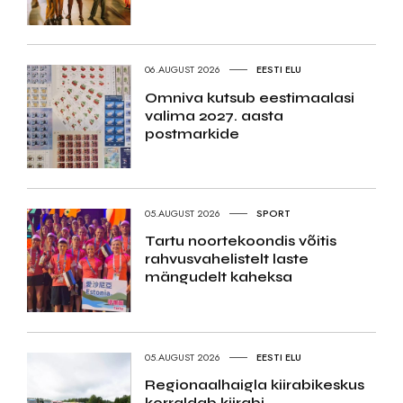
06.AUGUST 2026
EESTI ELU
Omniva kutsub eestimaalasi
valima 2027. aasta
postmarkide
05.AUGUST 2026
SPORT
Tartu noortekoondis võitis
rahvusvahelistelt laste
mängudelt kaheksa
05.AUGUST 2026
EESTI ELU
Regionaalhaigla kiirabikeskus
korraldab kiirabi