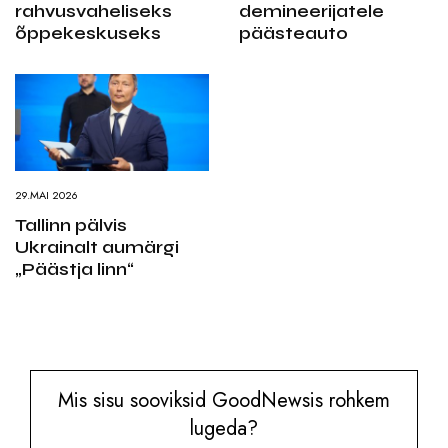
rahvusvaheliseks
demineerijatele
õppekeskuseks
päästeauto
29.MAI 2026
Tallinn pälvis
Ukrainalt aumärgi
„Päästja linn“
Mis sisu sooviksid GoodNewsis rohkem
lugeda?