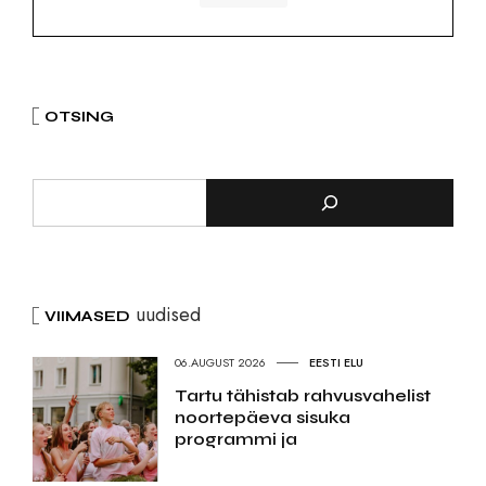
OTSING
uudised
VIIMASED
06.AUGUST 2026
EESTI ELU
Tartu tähistab rahvusvahelist
noortepäeva sisuka
programmi ja