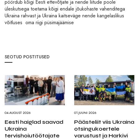
pöördub kõigi Eesti ettevõtjate ja nende liitude poole
üleskutsega toetama kõigi endale jõukohaste vahenditega
Ukraina rahvast ja Ukraina kaitseväge nende kangelaslikus
võitluses oma riigi püsimajäämise
SEOTUD POSTITUSED
04.AUGUST 2026
01.JUUNI 2026
Eesti haiglad saavad
Päästeliit viis Ukraina
Ukraina
otsingukoertele
tervishoiutöötajate
varustust ja Harkivi