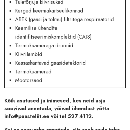
Tuletõrjuja kiivrisukad
Kerged keemiakaitseülikonnad
ABEK (gaasi ja tolmu) filtritega respiraatorid
Keemilise ühendite
identifitseerimiskomplektid (CAIS)
Termokaameraga droonid
Kiivrilambid
Kaasaskantavad gaasidetektorid
Termokaamerad
Mootorsaed
Kõik asutused ja inimesed, kes neid asju
soovivad annetada, võivad ühendust võtta
info@paasteliit.ee või tel 527 4112.