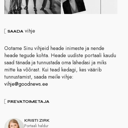
vihje
SAADA
Ootame Sinu vihjeid heade inimeste ja nende
heade tegude kohta. Heade uudiste portaali kaudu
saad tänada ja tunnustada oma lähedasi ja miks
mitte ka võõrast. Kui tead kedagi, kes väärib
tunnustamist, saada meile vihje:
vihje@goodnews.ee
PÄEVATOIMETAJA
KRISTI ZIRK
Portaali haldur