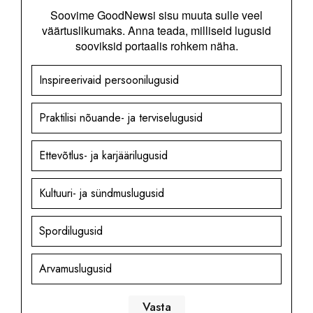
Soovime GoodNewsi sisu muuta sulle veel
väärtuslikumaks. Anna teada, milliseid lugusid
sooviksid portaalis rohkem näha.
Inspireerivaid persoonilugusid
Praktilisi nõuande- ja terviselugusid
Ettevõtlus- ja karjäärilugusid
Kultuuri- ja sündmuslugusid
Spordilugusid
Arvamuslugusid