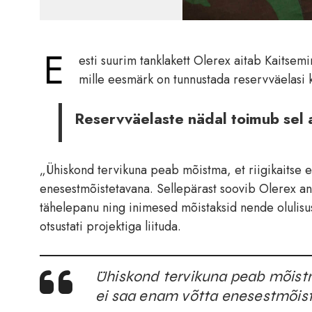
E
esti suurim tanklakett Olerex aitab Kaitsem
mille eesmärk on tunnustada reservväelasi k
Reservväelaste nädal toimub sel aas
„Ühiskond tervikuna peab mõistma, et riigikaitse e
enesestmõistetavana. Sellepärast soovib Olerex an
tähelepanu ning inimesed mõistaksid nende olulisust
otsustati projektiga liituda.
Ühiskond tervikuna peab mõistma
ei saa enam võtta enesestmõis