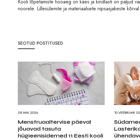
Kooli lõpetamiste hooaeg on käes ja kindlasti on paljud v
noorele. Lillesülemite ja materiaalsete nipsasjakeste kõrval 
SEOTUD POSTITUSED
28.MAI 2026
10.VEEBRUAR 2
Menstruaaltervise päeval
Südameap
jõuavad tasuta
Lasterika
hügieenisidemed 11 Eesti kooli
ühendavad