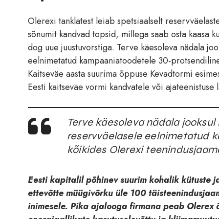
Olerexi tanklatest leiab spetsiaalselt reservväelas
sõnumit kandvad topsid, millega saab osta kaasa ku
dog uue juustuvorstiga. Terve käesoleva nädala jook
eelnimetatud kampaaniatoodetele 30-protsendiline
Kaitseväe aasta suurima õppuse Kevadtormi esimes
Eesti kaitseväe vormi kandvatele või ajateenistuse
Terve käesoleva nädala jooksul k
reservväelasele eelnimetatud 
kõikides Olerexi teenindusjaama
Eesti kapitalil põhinev suurim kohalik kütuste
ettevõtte müügivõrku üle 100 täisteenindusjaam
inimesele. Pika ajalooga firmana peab Olerex ä