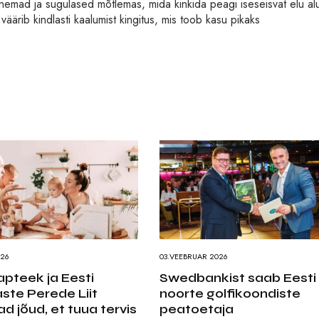
anemad ja sugulased mõtlemas, mida kinkida peagi iseseisvat elu al
väärib kindlasti kaalumist kingitus, mis toob kasu pikaks
026
03.VEEBRUAR 2026
teek ja Eesti
Swedbankist saab Eesti
ste Perede Liit
noorte golfikoondiste
 jõud, et tuua tervis
peatoetaja