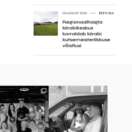
05.AUGUST 2026
EESTI ELU
Regionaalhaigla
kiirabikeskus
korraldab kiirabi
kutsemeisterlikkuse
võistlusi