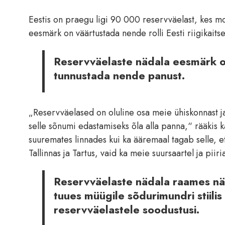
Eestis on praegu ligi 90 000 reservväelast, kes mo
eesmärk on väärtustada nende rolli Eesti riigikaits
Reservväelaste nädala eesmärk on 
tunnustada nende panust.
„Reservväelased on oluline osa meie ühiskonnast ja
selle sõnumi edastamiseks õla alla panna,“ rääkis k
suuremates linnades kui ka ääremaal tagab selle, et 
Tallinnas ja Tartus, vaid ka meie suursaartel ja piiri
Reservväelaste nädala raames näi
tuues müügile sõdurimundri stiilis
reservväelastele soodustusi.