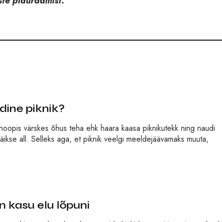
ste pidurdamist.
dine piknik?
oopis värskes õhus teha ehk haara kaasa piknikutekk ning naudi
äikse all. Selleks aga, et piknik veelgi meeldejäävamaks muuta,
on kasu elu lõpuni