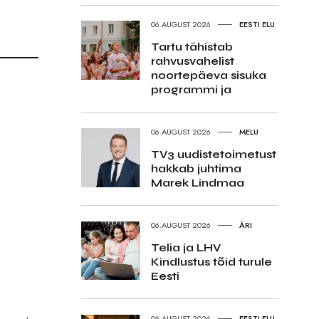
06.AUGUST 2026
EESTI ELU
Tartu tähistab
rahvusvahelist
noortepäeva sisuka
programmi ja
06.AUGUST 2026
MELU
TV3 uudistetoimetust
hakkab juhtima
Marek Lindmaa
06.AUGUST 2026
ÄRI
Telia ja LHV
Kindlustus tõid turule
Eesti
06.AUGUST 2026
EESTI ELU