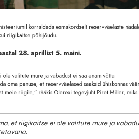
inisteeriumil korraldada esmakordselt reservväelaste nädal
ui riigikaitse põhijõudu.
tal 28. aprillist 5. maini.
i ole valitute mure ja vabadust ei saa enam võtta
da oma panuse, et reservväelased saaksid ühiskonnas vääri
 meie riigile,“ rääkis Olerexi tegevjuht Piret Miller, miks
, et riigikaitse ei ole valitute mure ja vabadu
tetavana.