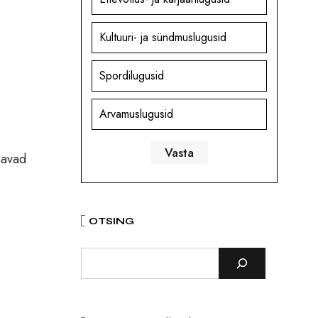
Kultuuri- ja sündmuslugusid
Spordilugusid
Arvamuslugusid
havad
OTSING