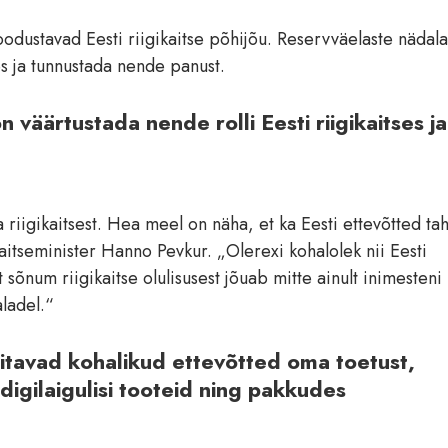
odustavad Eesti riigikaitse põhijõu. Reservväelaste nädala
es ja tunnustada nende panust.
väärtustada nende rolli Eesti riigikaitses ja
 riigikaitsest. Hea meel on näha, et ka Eesti ettevõtted ta
aitseminister Hanno Pevkur. „Olerexi kohalolek nii Eesti
sõnum riigikaitse olulisusest jõuab mitte ainult inimesteni
aladel.“
tavad kohalikud ettevõtted oma toetust,
 digilaigulisi tooteid ning pakkudes