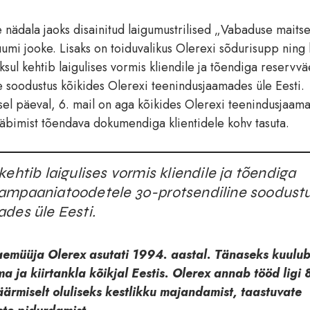
te nädala jaoks disainitud laigumustrilised „Vabaduse maits
umi jooke. Lisaks on toiduvalikus Olerexi sõdurisupp ning 
sul kehtib laigulises vormis kliendile ja tõendiga reservvä
 soodustus kõikides Olerexi teenindusjaamades üle Eesti.
el päeval, 6. mail on aga kõikides Olerexi teenindusjaam
 läbimist tõendava dokumendiga klientidele kohv tasuta.
ehtib laigulises vormis kliendile ja tõendiga
kampaaniatoodetele 30-protsendiline soodust
des üle Eesti.
 jaemüüja Olerex asutati 1994. aastal. Tänaseks kuulu
a ja kiirtankla kõikjal Eestis. Olerex annab tööd ligi
ärmiselt oluliseks kestlikku majandamist, taastuvate