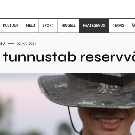
KULTUUR
MELU
SPORT
HINGELE
HEATEGEVUS
TERVIS
Ä
EGU
02.MAI 2024
 tunnustab reservv