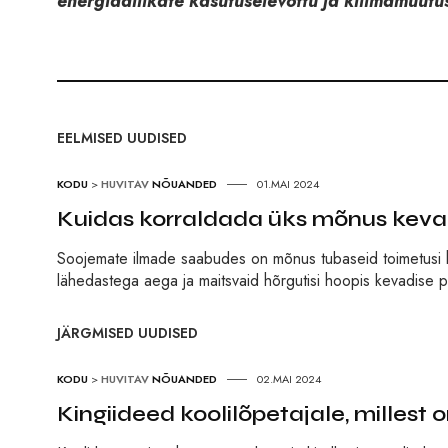
energiaallikate kasutuselevõttu ja kliimamuutu
EELMISED UUDISED
KODU
>
HUVITAV
NÕUANDED
01.MAI 2024
Kuidas korraldada üks mõnus keva
Soojemate ilmade saabudes on mõnus tubaseid toimetusi h
lähedastega aega ja maitsvaid hõrgutisi hoopis kevadise p
JÄRGMISED UUDISED
KODU
>
HUVITAV
NÕUANDED
02.MAI 2024
Kingiideed koolilõpetajale, millest 