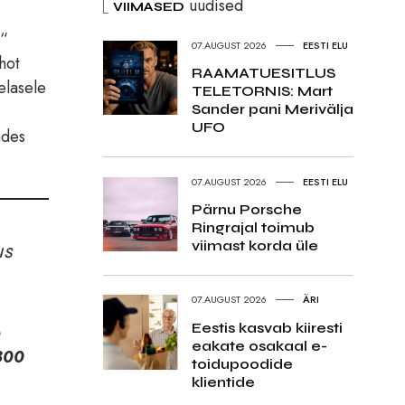
uudised
VIIMASED
e“
07.AUGUST 2026
EESTI ELU
hot
RAAMATUESITLUS
elasele
TELETORNIS: Mart
Sander pani Merivälja
UFO
ades
07.AUGUST 2026
EESTI ELU
Pärnu Porsche
Ringrajal toimub
viimast korda üle
us
07.AUGUST 2026
ÄRI
Eestis kasvab kiiresti
b
eakate osakaal e-
 800
toidupoodide
klientide