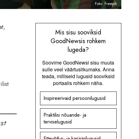
Foto: Freepik
at,
Mis sisu sooviksid
GoodNewsis rohkem
lugeda?
Soovime GoodNewsi sisu muuta
sulle veel väärtuslikumaks. Anna
teada, milliseid lugusid sooviksid
portaalis rohkem näha.
list
Inspireerivaid persoonilugusid
Praktilisi nõuande- ja
terviselugusid
st
Ettevõtlus- ja karjäärilugusid