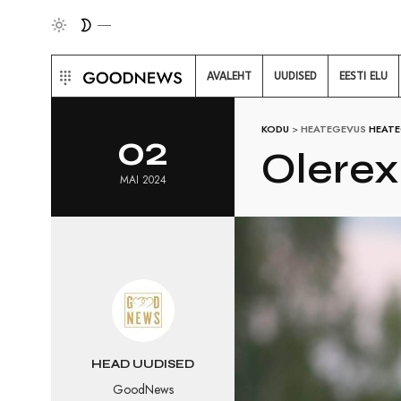
AVALEHT
UUDISED
EESTI ELU
KODU
>
HEATEGEVUS
HEAT
02
Olerex
MAI 2024
HEAD UUDISED
GoodNews