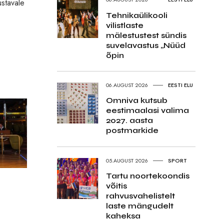
ustavale
Tehnikaülikooli
vilistlaste
mälestustest sündis
suvelavastus „Nüüd
õpin
06.AUGUST 2026
EESTI ELU
Omniva kutsub
eestimaalasi valima
2027. aasta
postmarkide
05.AUGUST 2026
SPORT
Tartu noortekoondis
võitis
rahvusvahelistelt
laste mängudelt
kaheksa