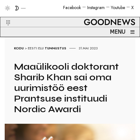
Facebook
Instagram
Youtube
X
≡
MENU
KODU
>
EESTI ELU
TUNNUSTUS
31.MAI 2023
Maaülikooli doktorant
Sharib Khan sai oma
uurimistöö eest
Prantsuse instituudi
Nordic Awardi