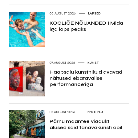
08.AUGUST 2026
LAPSED
KOOLIÕE NÕUANDED I Mida
iga laps peaks
07.AUGUST 2026
KUNST
Haapsalu kunstnikud avavad
näitused ebatavalise
performance’iga
07.AUGUST 2026
EESTI ELU
Pärnu maantee viadukti
alused said tänavakunsti abil