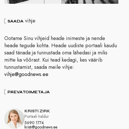
vihje
SAADA
Ootame Sinu vihjeid heade inimeste ja nende
heade tegude kohta. Heade uudiste portaali kaudu
saad tänada ja tunnustada oma lähedasi ja miks
mitte ka võõrast. Kui tead kedagi, kes väärib
tunnustamist, saada meile vihje:
vihje@goodnews.ee
PÄEVATOIMETAJA
KRISTI ZIRK
Portaali haldur
5690 1774
kristi@goodnews.ee