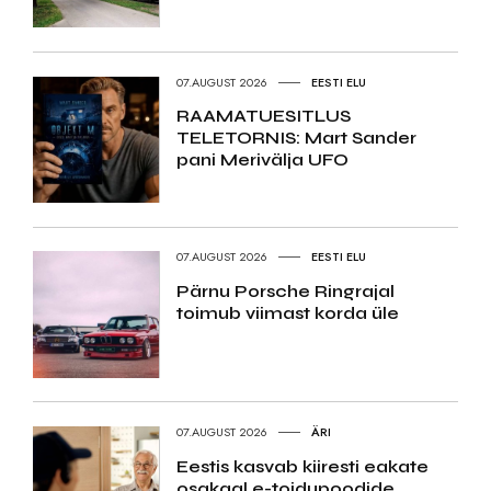
07.AUGUST 2026
EESTI ELU
RAAMATUESITLUS
TELETORNIS: Mart Sander
pani Merivälja UFO
07.AUGUST 2026
EESTI ELU
Pärnu Porsche Ringrajal
toimub viimast korda üle
07.AUGUST 2026
ÄRI
Eestis kasvab kiiresti eakate
osakaal e-toidupoodide