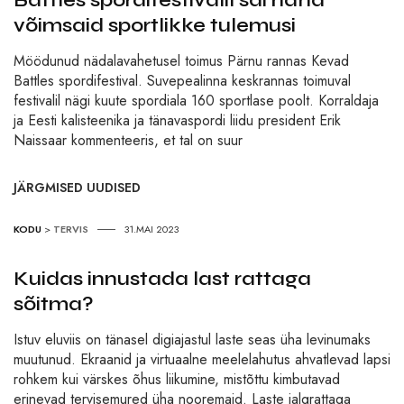
Battles spordifestivalil sai näha
võimsaid sportlikke tulemusi
Möödunud nädalavahetusel toimus Pärnu rannas Kevad
Battles spordifestival. Suvepealinna keskrannas toimuval
festivalil nägi kuute spordiala 160 sportlase poolt. Korraldaja
ja Eesti kalisteenika ja tänavaspordi liidu president Erik
Naissaar kommenteeris, et tal on suur
JÄRGMISED UUDISED
KODU
>
TERVIS
31.MAI 2023
Kuidas innustada last rattaga
sõitma?
Istuv eluviis on tänasel digiajastul laste seas üha levinumaks
muutunud. Ekraanid ja virtuaalne meelelahutus ahvatlevad lapsi
rohkem kui värskes õhus liikumine, mistõttu kimbutavad
erinevad tervisemured üha nooremaid. Laste jalgrattaga