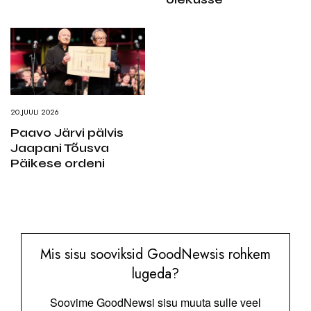
20.JUULI 2026
Paavo Järvi pälvis
Jaapani Tõusva
Päikese ordeni
Mis sisu sooviksid GoodNewsis rohkem
lugeda?
Soovime GoodNewsi sisu muuta sulle veel