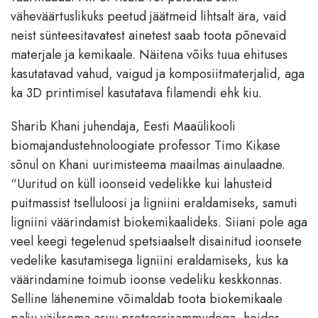
väheväärtuslikuks peetud jäätmeid lihtsalt ära, vaid
neist sünteesitavatest ainetest saab toota põnevaid
materjale ja kemikaale. Näitena võiks tuua ehituses
kasutatavad vahud, vaigud ja komposiitmaterjalid, aga
ka 3D printimisel kasutatava filamendi ehk kiu.
Sharib Khani juhendaja, Eesti Maaülikooli
biomajandustehnoloogiate professor Timo Kikase
sõnul on Khani uurimisteema maailmas ainulaadne.
“Uuritud on küll ioonseid vedelikke kui lahusteid
puitmassist tselluloosi ja ligniini eraldamiseks, samuti
ligniini väärindamist biokemikaalideks. Siiani pole aga
veel keegi tegelenud spetsiaalselt disainitud ioonsete
vedelike kasutamisega ligniini eraldamiseks, kus ka
väärindamine toimub ioonse vedeliku keskkonnas.
Selline lähenemine võimaldab toota biokemikaale