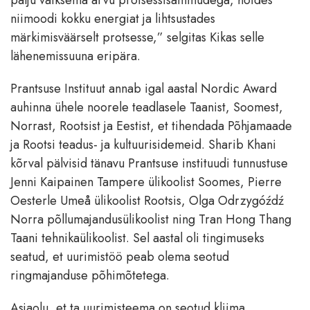
palju väiksema arvu protsessisammudega, hoides
niimoodi kokku energiat ja lihtsustades
märkimisväärselt protsesse,” selgitas Kikas selle
lähenemissuuna eripära.
Prantsuse Instituut annab igal aastal Nordic Award
auhinna ühele noorele teadlasele Taanist, Soomest,
Norrast, Rootsist ja Eestist, et tihendada Põhjamaade
ja Rootsi teadus- ja kultuurisidemeid. Sharib Khani
kõrval pälvisid tänavu Prantsuse instituudi tunnustuse
Jenni Kaipainen Tampere ülikoolist Soomes, Pierre
Oesterle Umeå ülikoolist Rootsis, Olga Odrzygóźdź
Norra põllumajandusülikoolist ning Tran Hong Thang
Taani tehnikaülikoolist. Sel aastal oli tingimuseks
seatud, et uurimistöö peab olema seotud
ringmajanduse põhimõtetega.
Asjaolu, et ta uurimisteema on seotud kliima