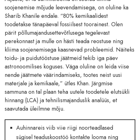
soojenemise mõjude leevendamisega, on oluline ka
Sharib Khanile endale. “80% kemikaalidest
toodetakse tänapäeval fossiilsest toorainest. Olen
pärit põllumajandusettevõtlusega tegelevast
perekonnast ja mulle on hästi teada reostuse ning
kliima soojenemisega kaasnevad probleemid. Näiteks
toidu- ja puidutööstuse jäätmeid tekib iga päev
astronoomilises koguses. Väga oluline on leida viise
nende jäätmete väärindamiseks, tootes neist uusi
materjale ja kemikaale,” ütles Khan. Järgmise
sammuna on tal plaan teha uutele toodetele elutsükli
hinnang (LCA) ja tehnilismajanduslik analüüs, et
saavutada üleilmne mõju.
Auhinnareis viib viie riigi noorteadlased
sügisel teaduskoostöö kontakte looma ning