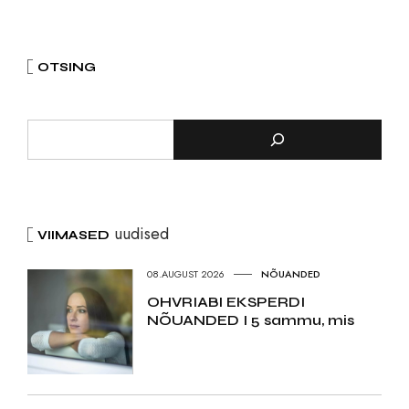
OTSING
uudised
VIIMASED
08.AUGUST 2026
NÕUANDED
OHVRIABI EKSPERDI
NÕUANDED I 5 sammu, mis