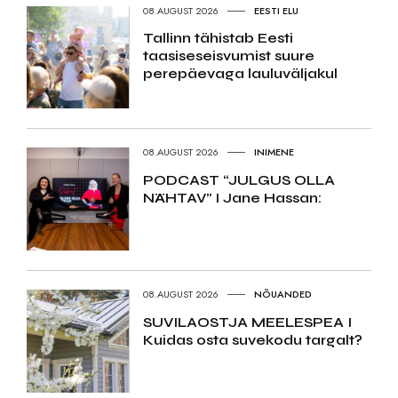
08.AUGUST 2026
EESTI ELU
Tallinn tähistab Eesti
taasiseseisvumist suure
perepäevaga lauluväljakul
08.AUGUST 2026
INIMENE
PODCAST “JULGUS OLLA
NÄHTAV” I Jane Hassan:
08.AUGUST 2026
NÕUANDED
SUVILAOSTJA MEELESPEA I
Kuidas osta suvekodu targalt?