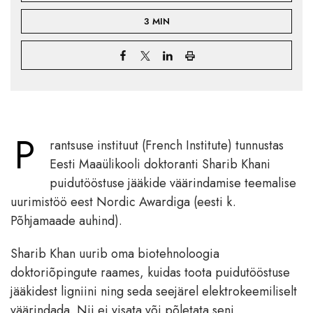
3 MIN
P
rantsuse instituut (French Institute) tunnustas
Eesti Maaülikooli doktoranti Sharib Khani
puidutööstuse jääkide väärindamise teemalise
uurimistöö eest Nordic Awardiga (eesti k.
Põhjamaade auhind).
Sharib Khan uurib oma biotehnoloogia
doktoriõpingute raames, kuidas toota puidutööstuse
jääkidest ligniini ning seda seejärel elektrokeemiliselt
väärindada. Nii ei visata või põletata seni