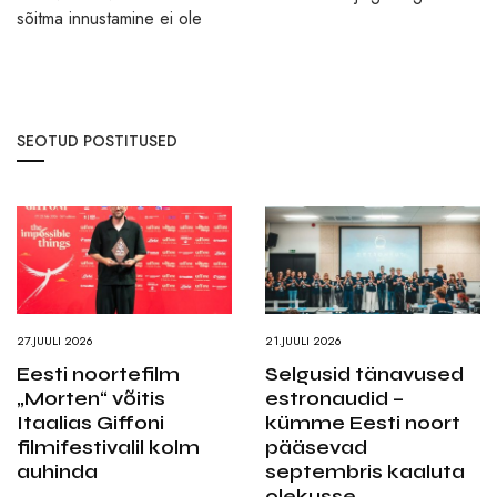
sõitma innustamine ei ole
SEOTUD POSTITUSED
27.JUULI 2026
21.JUULI 2026
Eesti noortefilm
Selgusid tänavused
„Morten“ võitis
estronaudid –
Itaalias Giffoni
kümme Eesti noort
filmifestivalil kolm
pääsevad
auhinda
septembris kaaluta
olekusse