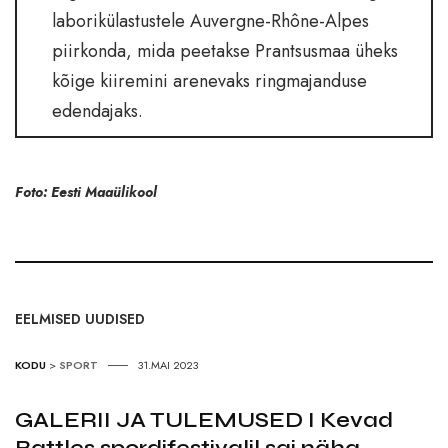
laborikülastustele Auvergne-Rhône-Alpes
piirkonda, mida peetakse Prantsusmaa üheks
kõige kiiremini arenevaks ringmajanduse
edendajaks.
Foto: Eesti Maaülikool
EELMISED UUDISED
KODU
>
SPORT
31.MAI 2023
GALERII JA TULEMUSED I Kevad