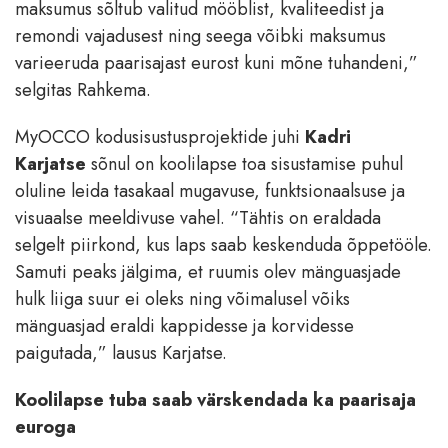
maksumus sõltub valitud mööblist, kvaliteedist ja
remondi vajadusest ning seega võibki maksumus
varieeruda paarisajast eurost kuni mõne tuhandeni,”
selgitas Rahkema.
MyOCCO kodusisustusprojektide juhi
Kadri
Karjatse
sõnul on koolilapse toa sisustamise puhul
oluline leida tasakaal mugavuse, funktsionaalsuse ja
visuaalse meeldivuse vahel. “Tähtis on eraldada
selgelt piirkond, kus laps saab keskenduda õppetööle.
Samuti peaks jälgima, et ruumis olev mänguasjade
hulk liiga suur ei oleks ning võimalusel võiks
mänguasjad eraldi kappidesse ja korvidesse
paigutada,” lausus Karjatse.
Koolilapse tuba saab värskendada ka paarisaja
euroga