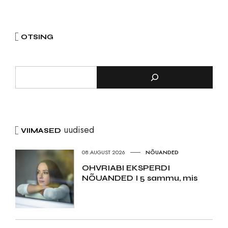
OTSING
uudised
VIIMASED
08.AUGUST 2026
NÕUANDED
OHVRIABI EKSPERDI
NÕUANDED I 5 sammu, mis