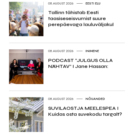
08.AUGUST 2026
EESTI ELU
Tallinn tähistab Eesti
taasiseseisvumist suure
perepäevaga lauluväljakul
08.AUGUST 2026
INIMENE
PODCAST “JULGUS OLLA
NÄHTAV” I Jane Hassan:
08.AUGUST 2026
NÕUANDED
SUVILAOSTJA MEELESPEA I
Kuidas osta suvekodu targalt?