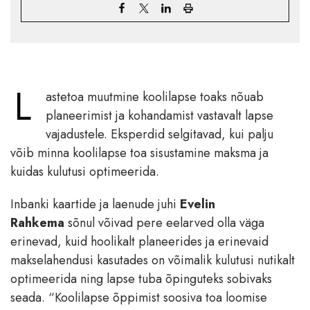
L
astetoa muutmine koolilapse toaks nõuab
planeerimist ja kohandamist vastavalt lapse
vajadustele. Eksperdid selgitavad, kui palju
võib minna koolilapse toa sisustamine maksma ja
kuidas kulutusi optimeerida.
Inbanki kaartide ja laenude juhi
Evelin
Rahkema
sõnul võivad pere eelarved olla väga
erinevad, kuid hoolikalt planeerides ja erinevaid
makselahendusi kasutades on võimalik kulutusi nutikalt
optimeerida ning lapse tuba õpinguteks sobivaks
seada. “Koolilapse õppimist soosiva toa loomise