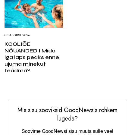
08.AUGUST 2026
KOOLIÕE
NÕUANDED I Mida
iga laps peaks enne
ujuma minekut
teadma?
Mis sisu sooviksid GoodNewsis rohkem
lugeda?
Soovime GoodNewsi sisu muuta sulle veel