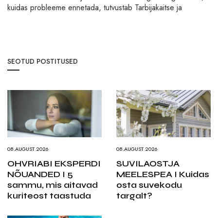
kuidas probleeme ennetada, tutvustab Tarbijakaitse ja
SEOTUD POSTITUSED
08.AUGUST 2026
08.AUGUST 2026
OHVRIABI EKSPERDI
SUVILAOSTJA
NÕUANDED I 5
MEELESPEA I Kuidas
sammu, mis aitavad
osta suvekodu
kuriteost taastuda
targalt?