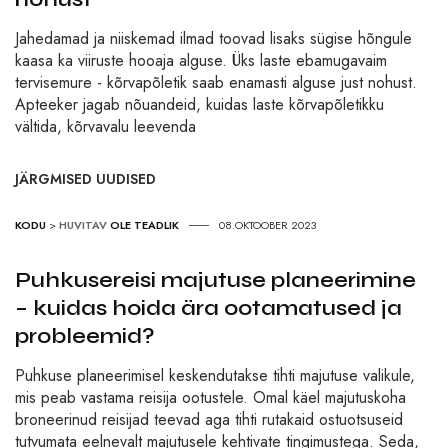
Jahedamad ja niiskemad ilmad toovad lisaks sügise hõngule
kaasa ka viiruste hooaja alguse. Üks laste ebamugavaim
tervisemure - kõrvapõletik saab enamasti alguse just nohust.
Apteeker jagab nõuandeid, kuidas laste kõrvapõletikku
vältida, kõrvavalu leevenda
JÄRGMISED UUDISED
KODU
>
HUVITAV
OLE TEADLIK
08.OKTOOBER 2023
Puhkusereisi majutuse planeerimine
– kuidas hoida ära ootamatused ja
probleemid?
Puhkuse planeerimisel keskendutakse tihti majutuse valikule,
mis peab vastama reisija ootustele. Omal käel majutuskoha
broneerinud reisijad teevad aga tihti rutakaid ostuotsuseid
tutvumata eelnevalt majutusele kehtivate tingimustega. Seda,