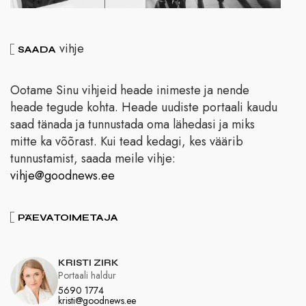
vihje
SAADA
Ootame Sinu vihjeid heade inimeste ja nende
heade tegude kohta. Heade uudiste portaali kaudu
saad tänada ja tunnustada oma lähedasi ja miks
mitte ka võõrast. Kui tead kedagi, kes väärib
tunnustamist, saada meile vihje:
vihje@goodnews.ee
PÄEVATOIMETAJA
KRISTI ZIRK
Portaali haldur
5690 1774
kristi@goodnews.ee