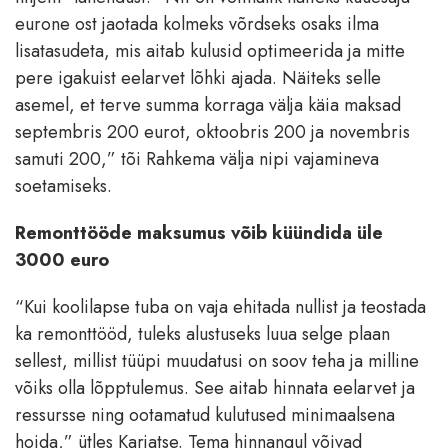
eurone ost jaotada kolmeks võrdseks osaks ilma
lisatasudeta, mis aitab kulusid optimeerida ja mitte
pere igakuist eelarvet lõhki ajada. Näiteks selle
asemel, et terve summa korraga välja käia maksad
septembris 200 eurot, oktoobris 200 ja novembris
samuti 200,” tõi Rahkema välja nipi vajamineva
soetamiseks.
Remonttööde maksumus võib küündida üle
3000 euro
“Kui koolilapse tuba on vaja ehitada nullist ja teostada
ka remonttööd, tuleks alustuseks luua selge plaan
sellest, millist tüüpi muudatusi on soov teha ja milline
võiks olla lõpptulemus. See aitab hinnata eelarvet ja
ressursse ning ootamatud kulutused minimaalsena
hoida,” ütles Karjatse. Tema hinnangul võivad