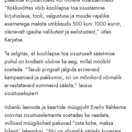
plaanide kirjutamiseks või mõtete visandamiseks.
“Kokkuvõttes võib koolilapse toa sisustamine
kirjutuslaua, tooli, valgustuse ja muude vajalike
esemetega maksta umbkaudu 500 kuni 1000 eurot,
olenevalt igaühe valikutest ja eelistustest,” ütles
Karjatse.
Ta selgitas, et koolilapse toa sisustuselt säästmise
puhul on kindlasti oluline ka aeg, millal mööblit
soetada. “Tasub pingsalt jälgida erinevaid
kampaaniaid ja pakkumisi, nii on mõnikord võimalik
arvestatavaid summasid säästa,” lausus
sisustusekspert.
Inbanki laenude ja kaartide müügijuht Evelin Rahkema
soovitas sisustuselemente soetades ka vaadata,
millised müügikohad pakuvad “osta kohe, maksa
hiljem” lahendusi. “Nii on võimalik näiteks kuuesaja