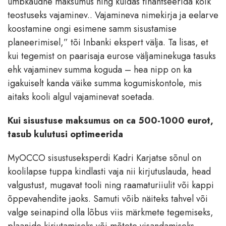
umbkaudne maksumus ning kuidas finantseerida kõik
teostuseks vajaminev.. Vajamineva nimekirja ja eelarve
koostamine ongi esimene samm sisustamise
planeerimisel,” tõi Inbanki ekspert välja. Ta lisas, et
kui tegemist on paarisaja eurose väljaminekuga tasuks
ehk vajaminev summa koguda – hea nipp on ka
igakuiselt kanda väike summa kogumiskontole, mis
aitaks kooli algul vajaminevat soetada.
Kui sisustuse maksumus on ca 500-1000 eurot,
tasub kulutusi optimeerida
MyOCCO sisustuseksperdi Kadri Karjatse sõnul on
koolilapse tuppa kindlasti vaja nii kirjutuslauda, head
valgustust, mugavat tooli ning raamaturiiulit või kappi
õppevahendite jaoks. Samuti võib näiteks tahvel või
valge seinapind olla lõbus viis märkmete tegemiseks,