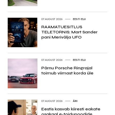
07.AUGUST 2026
EESTI ELU
RAAMATUESITLUS
TELETORNIS: Mart Sander
pani Merivälja UFO
07.AUGUST 2026
EESTI ELU
Pärnu Porsche Ringrajal
toimub viimast korda üle
07.AUGUST 2026
ÄRI
Eestis kasvab kiiresti eakate
osakaal e-toidupoodide