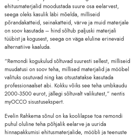
ehitusmaterjalid moodustada suure osa eelarvest,
seega oleks kasulik läbi mõelda, milliseid
põrandakatteid, seinakatteid, värve ja muid materjale
on soov kasutada – hind sõltub paljuski materjali
tüübist ja kogusest, seega on väga eluline erinevaid
alternatiive kaaluda.
“Remondi kogukulud sõltuvad suuresti sellest, milliseid
muudatusi on soov teha, millised materjalid ja mööbel
valituks osutuvad ning kas otsustatakse kasutada
professionaalset abi. Kokku võiks see teha umbkaudu
2000-3500 eurot, jällegi sõltuvalt valikutest,” nentis
myOCCO sisustusekspert.
Evelin Rahkema sõnul on ka koolilapse toa remondi
puhul oluline teha põhjalik eelarve ja uurida
hinnapakkumisi ehitusmaterjalide, mööbli ja teenuste