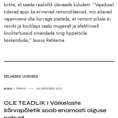
kohta, et saada realistlik ülevaade kuludest. “Vajadusel
tulevad appi ka erinevad remondilaenud, mis aitavad
vajamineva ühe korraga soetada, et remont pikale ei
veniks ja koolilaps saaks mugavalt ja efektiivselt
koolitarkuseid omandada ning õppetööle
keskenduda,” lausus Rahkema.
EELMISED UUDISED
KODU
>
TERVIS
08.OKTOOBER 2023
OLE TEADLIK I Väikelaste
kõrvapõletik saab enamasti alguse
nohust