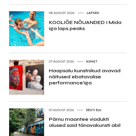
08.AUGUST 2026
LAPSED
KOOLIÕE NÕUANDED I Mida
iga laps peaks
07.AUGUST 2026
KUNST
Haapsalu kunstnikud avavad
näitused ebatavalise
performance’iga
07.AUGUST 2026
EESTI ELU
Pärnu maantee viadukti
alused said tänavakunsti abil