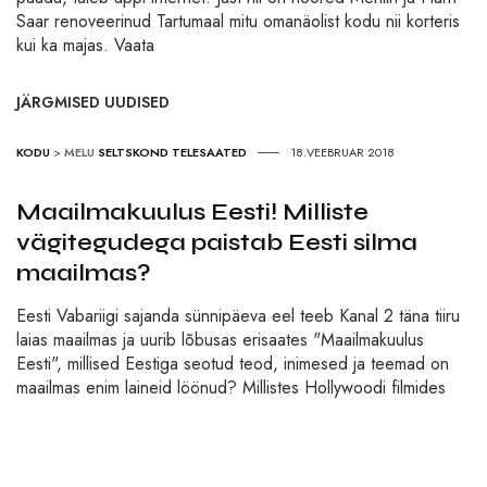
Saar renoveerinud Tartumaal mitu omanäolist kodu nii korteris
kui ka majas. Vaata
JÄRGMISED UUDISED
KODU
>
MELU
SELTSKOND
TELESAATED
18.VEEBRUAR 2018
Maailmakuulus Eesti! Milliste
vägitegudega paistab Eesti silma
maailmas?
Eesti Vabariigi sajanda sünnipäeva eel teeb Kanal 2 täna tiiru
laias maailmas ja uurib lõbusas erisaates "Maailmakuulus
Eesti", millised Eestiga seotud teod, inimesed ja teemad on
maailmas enim laineid löönud? Millistes Hollywoodi filmides