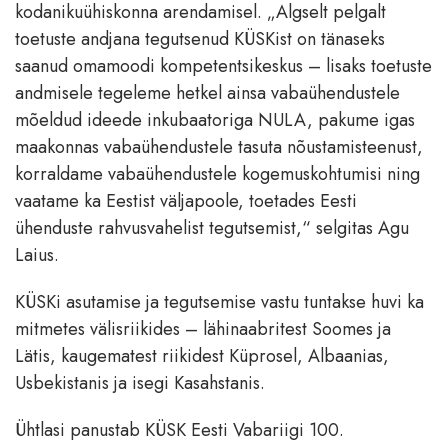
kodanikuühiskonna arendamisel. „Algselt pelgalt
toetuste andjana tegutsenud KÜSKist on tänaseks
saanud omamoodi kompetentsikeskus – lisaks toetuste
andmisele tegeleme hetkel ainsa vabaühendustele
mõeldud ideede inkubaatoriga NULA, pakume igas
maakonnas vabaühendustele tasuta nõustamisteenust,
korraldame vabaühendustele kogemuskohtumisi ning
vaatame ka Eestist väljapoole, toetades Eesti
ühenduste rahvusvahelist tegutsemist,“ selgitas Agu
Laius.
KÜSKi asutamise ja tegutsemise vastu tuntakse huvi ka
mitmetes välisriikides – lähinaabritest Soomes ja
Lätis, kaugematest riikidest Küprosel, Albaanias,
Usbekistanis ja isegi Kasahstanis.
Ühtlasi panustab KÜSK Eesti Vabariigi 100.