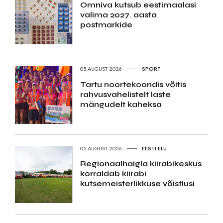
Omniva kutsub eestimaalasi
valima 2027. aasta
postmarkide
05.AUGUST 2026
SPORT
Tartu noortekoondis võitis
rahvusvahelistelt laste
mängudelt kaheksa
05.AUGUST 2026
EESTI ELU
Regionaalhaigla kiirabikeskus
korraldab kiirabi
kutsemeisterlikkuse võistlusi