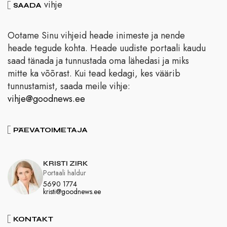
vihje
SAADA
Ootame Sinu vihjeid heade inimeste ja nende
heade tegude kohta. Heade uudiste portaali kaudu
saad tänada ja tunnustada oma lähedasi ja miks
mitte ka võõrast. Kui tead kedagi, kes väärib
tunnustamist, saada meile vihje:
vihje@goodnews.ee
PÄEVATOIMETAJA
KRISTI ZIRK
Portaali haldur
5690 1774
kristi@goodnews.ee
KONTAKT