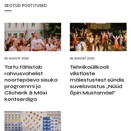
SEOTUD POSTITUSED
06.AUGUST 2026
06.AUGUST 2026
Tartu tähistab
Tehnikaülikooli
rahvusvahelist
vilistlaste
noortepäeva sisuka
mälestustest sündis
programmi ja
suvelavastus „Nüüd
Clicherik & Mäxi
õpin Mustamäel”
kontserdiga