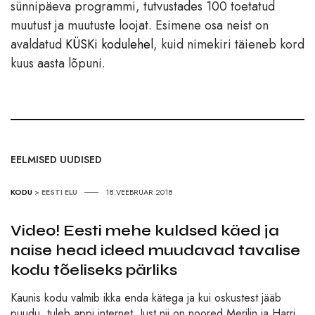
sünnipäeva programmi, tutvustades 100 toetatud
muutust ja muutuste loojat. Esimene osa neist on
avaldatud
KÜSKi kodulehel
, kuid nimekiri täieneb kord
kuus aasta lõpuni.
EELMISED UUDISED
KODU
>
EESTI ELU
18.VEEBRUAR 2018
Video! Eesti mehe kuldsed käed ja
naise head ideed muudavad tavalise
kodu tõeliseks pärliks
Kaunis kodu valmib ikka enda kätega ja kui oskustest jääb
puudu, tuleb appi internet. Just nii on noored Merilin ja Harri