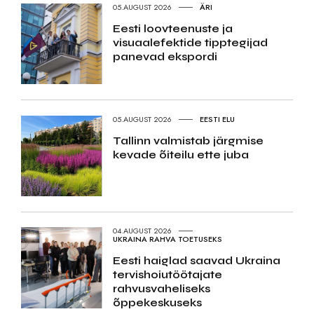
05.AUGUST 2026
ÄRI
Eesti loovteenuste ja
visuaalefektide tipptegijad
panevad ekspordi
05.AUGUST 2026
EESTI ELU
Tallinn valmistab järgmise
kevade õiteilu ette juba
04.AUGUST 2026
UKRAINA RAHVA TOETUSEKS
Eesti haiglad saavad Ukraina
tervishoiutöötajate
rahvusvaheliseks
õppekeskuseks