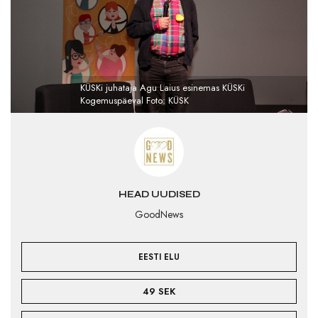
KÜSKi juhataja Agu Laius esinemas KÜSKi
Kogemuspäeval Foto: KÜSK
HEAD UUDISED
GoodNews
EESTI ELU
49 SEK