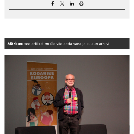
Märkus:
see artikkel on üle viie aasta vana ja kuulub arhiivi.