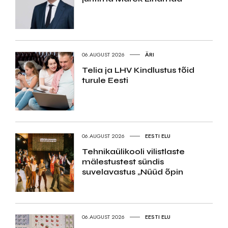
06.AUGUST 2026
ÄRI
Telia ja LHV Kindlustus tõid
turule Eesti
06.AUGUST 2026
EESTI ELU
Tehnikaülikooli vilistlaste
mälestustest sündis
suvelavastus „Nüüd õpin
06.AUGUST 2026
EESTI ELU