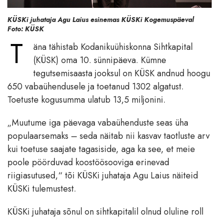
KÜSKi juhataja Agu Laius esinemas KÜSKi Kogemuspäeval
Foto: KÜSK
T
äna tähistab Kodanikuühiskonna Sihtkapital
(KÜSK) oma 10. sünnipäeva. Kümne
tegutsemisaasta jooksul on KÜSK andnud hoogu
650 vabaühendusele ja toetanud 1302 algatust.
Toetuste kogusumma ulatub 13,5 miljonini.
„Muutume iga päevaga vabaühenduste seas üha
populaarsemaks – seda näitab nii kasvav taotluste arv
kui toetuse saajate tagasiside, aga ka see, et meie
poole pöörduvad koostöösooviga erinevad
riigiasutused,“ tõi KÜSKi juhataja Agu Laius näiteid
KÜSKi tulemustest.
KÜSKi juhataja sõnul on sihtkapitalil olnud oluline roll