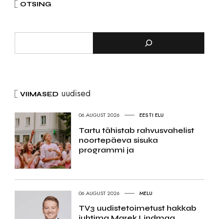
OTSING
uudised
VIIMASED
06.AUGUST 2026
EESTI ELU
Tartu tähistab rahvusvahelist
noortepäeva sisuka
programmi ja
06.AUGUST 2026
MELU
TV3 uudistetoimetust hakkab
juhtima Marek Lindmaa