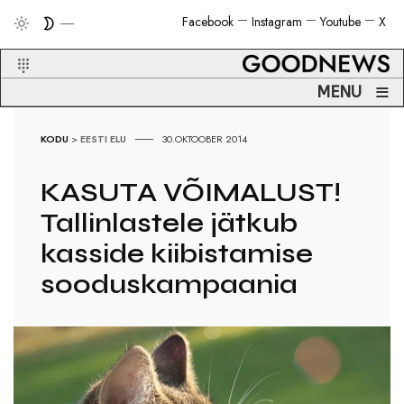
Facebook
Instagram
Youtube
X
≡
MENU
KODU
>
EESTI ELU
30.OKTOOBER 2014
KASUTA VÕIMALUST!
Tallinlastele jätkub
kasside kiibistamise
sooduskampaania