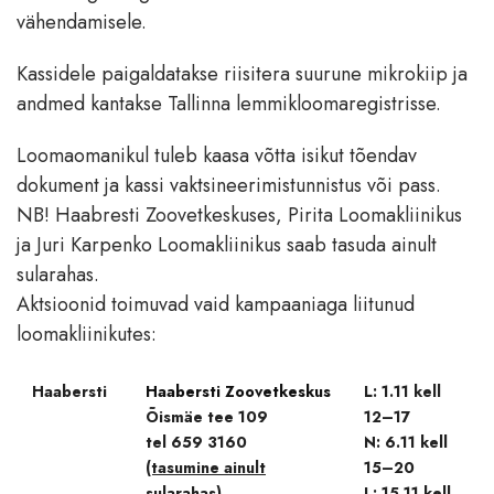
vähendamisele.
Kassidele paigaldatakse riisitera suurune mikrokiip ja
andmed kantakse Tallinna lemmikloomaregistrisse.
Loomaomanikul tuleb kaasa võtta isikut tõendav
dokument ja kassi vaktsineerimistunnistus või pass.
NB! Haabresti Zoovetkeskuses, Pirita Loomakliinikus
ja Juri Karpenko Loomakliinikus saab tasuda ainult
sularahas.
Aktsioonid toimuvad vaid kampaaniaga liitunud
loomakliinikutes:
Haabersti
Haabersti Zoovetkeskus
L: 1.11 kell
Õismäe tee 109
12–17
tel 659 3160
N: 6.11 kell
(tasumine ainult
15–20
sularahas)
L: 15.11 kell