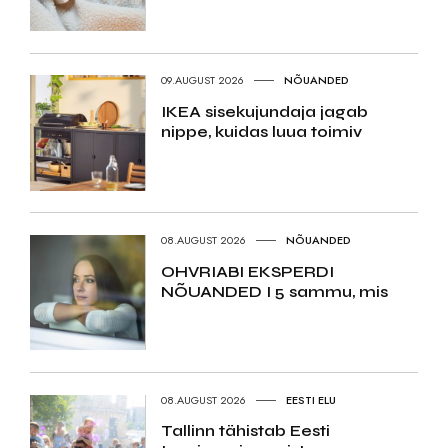
09.AUGUST 2026
NÕUANDED
IKEA sisekujundaja jagab
nippe, kuidas luua toimiv
08.AUGUST 2026
NÕUANDED
OHVRIABI EKSPERDI
NÕUANDED I 5 sammu, mis
08.AUGUST 2026
EESTI ELU
Tallinn tähistab Eesti