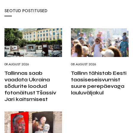
SEOTUD POSTITUSED
09.AUGUST 2026
08.AUGUST 2026
Tallinnas saab
Tallinn tähistab Eesti
vaadata Ukraina
taasiseseisvumist
sõdurite loodud
suure perepäevaga
fotonäitust Tšassiv
lauluväljakul
Jari kaitsmisest