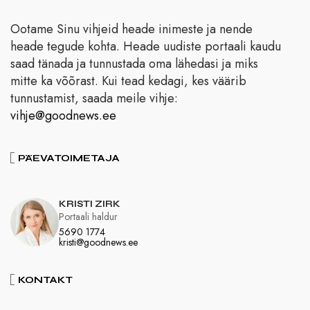
Ootame Sinu vihjeid heade inimeste ja nende
heade tegude kohta. Heade uudiste portaali kaudu
saad tänada ja tunnustada oma lähedasi ja miks
mitte ka võõrast. Kui tead kedagi, kes väärib
tunnustamist, saada meile vihje:
vihje@goodnews.ee
PÄEVATOIMETAJA
KRISTI ZIRK
Portaali haldur
5690 1774
kristi@goodnews.ee
KONTAKT