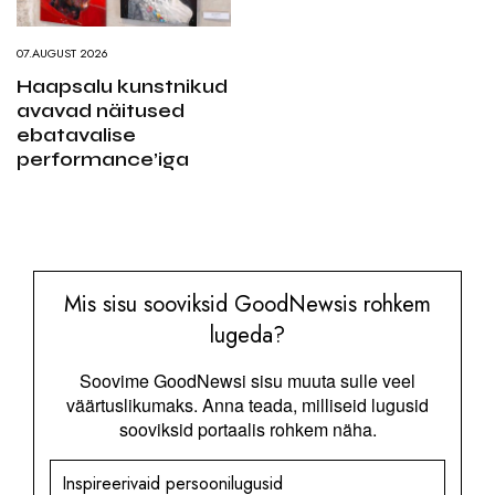
07.AUGUST 2026
Haapsalu kunstnikud
avavad näitused
ebatavalise
performance’iga
Mis sisu sooviksid GoodNewsis rohkem
lugeda?
Soovime GoodNewsi sisu muuta sulle veel
väärtuslikumaks. Anna teada, milliseid lugusid
sooviksid portaalis rohkem näha.
Inspireerivaid persoonilugusid