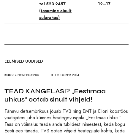
tel 523 2457
12–17
(tasumine ainult
sularahas)
EELMISED UUDISED
KODU
>
HEATEGEVUS
30.OKTOOBER 2014
TEAD KANGELASI? „Eestimaa
uhkus“ ootab sinult vihjeid!
Tänavu detsembrikuus jõuab TV3 ning EMT ja Elioni koostöös
vaatajateni juba kümnes heategevusgala „Eestimaa uhkus“.
Taas on võimalus teada anda tublidest inimestest, keda kogu
Eesti ees tänada. TV3 ootab vihjeid heategijate kohta, keda