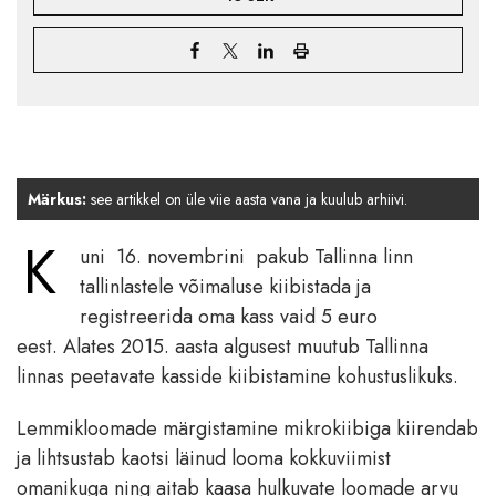
Märkus:
see artikkel on üle viie aasta vana ja kuulub arhiivi.
K
uni 16. novembrini pakub Tallinna linn
tallinlastele võimaluse kiibistada ja
registreerida oma kass vaid 5 euro
eest. Alates 2015. aasta algusest muutub Tallinna
linnas peetavate kasside kiibistamine kohustuslikuks.
Lemmikloomade märgistamine mikrokiibiga kiirendab
ja lihtsustab kaotsi läinud looma kokkuviimist
omanikuga ning aitab kaasa hulkuvate loomade arvu