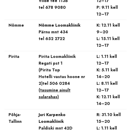
Vilde tee 113B
12–17
tel 678 9080
P: 9.11 kell
12–17
Nõmme
Nõmme Loomakliinik
K: 12.11 kell
Pärnu mnt 434
9–20
tel 652 2722
L: 15.11 kell
12–17
Pirita
Pirita Loomakliinik
L: 1.11 kell
Regati pst 1
12–17
(Pirita Top
K: 5.11 kell
Hotelli vastas hoone nr
14–20
2)tel 506 0284
L: 8.11 kell
(tasumine ainult
12–17
sularahas)
K: 12.11 kell
14–20
Põhja-
Juri Karpenko
R: 31.10 kell
Tallinn
Loomakliinik
15–20
Paldiski mnt 42D
L: 1.11 kell