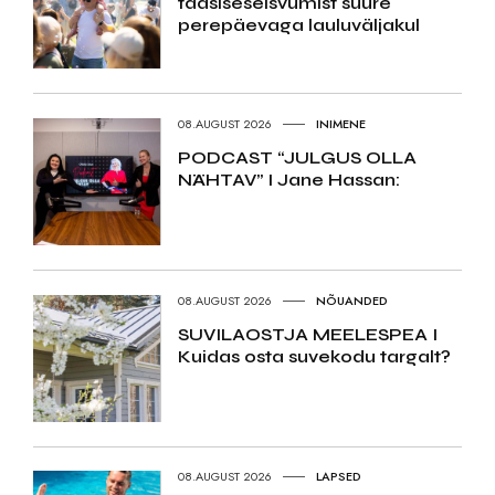
taasiseseisvumist suure
perepäevaga lauluväljakul
08.AUGUST 2026
INIMENE
PODCAST “JULGUS OLLA
NÄHTAV” I Jane Hassan:
08.AUGUST 2026
NÕUANDED
SUVILAOSTJA MEELESPEA I
Kuidas osta suvekodu targalt?
08.AUGUST 2026
LAPSED