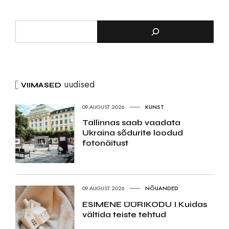
uudised
VIIMASED
09.AUGUST 2026
KUNST
Tallinnas saab vaadata
Ukraina sõdurite loodud
fotonäitust
09.AUGUST 2026
NÕUANDED
ESIMENE ÜÜRIKODU I Kuidas
vältida teiste tehtud