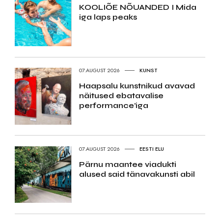
KOOLIÕE NÕUANDED I Mida
iga laps peaks
07.AUGUST 2026
KUNST
Haapsalu kunstnikud avavad
näitused ebatavalise
performance’iga
07.AUGUST 2026
EESTI ELU
Pärnu maantee viadukti
alused said tänavakunsti abil