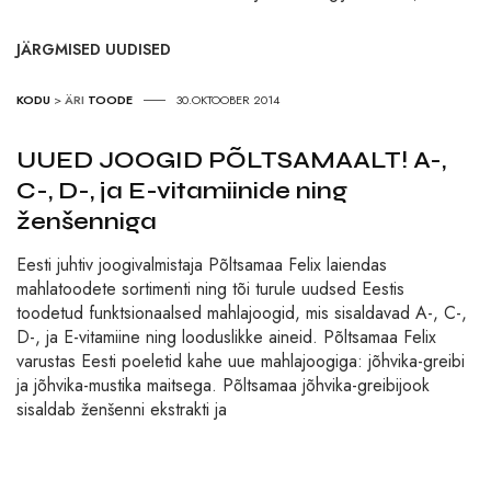
JÄRGMISED UUDISED
KODU
>
ÄRI
TOODE
30.OKTOOBER 2014
UUED JOOGID PÕLTSAMAALT! A-,
C-, D-, ja E-vitamiinide ning
ženšenniga
Eesti juhtiv joogivalmistaja Põltsamaa Felix laiendas
mahlatoodete sortimenti ning tõi turule uudsed Eestis
toodetud funktsionaalsed mahlajoogid, mis sisaldavad A-, C-,
D-, ja E-vitamiine ning looduslikke aineid. Põltsamaa Felix
varustas Eesti poeletid kahe uue mahlajoogiga: jõhvika-greibi
ja jõhvika-mustika maitsega. Põltsamaa jõhvika-greibijook
sisaldab ženšenni ekstrakti ja