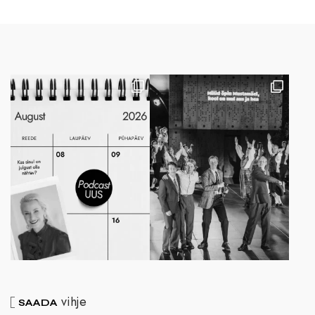
vihje
SAADA