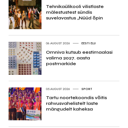
Tehnikaülikooli vilistlaste
mälestustest sündis
suvelavastus „Nüüd õpin
06.AUGUST 2026
EESTI ELU
Omniva kutsub eestimaalasi
valima 2027. aasta
postmarkide
05.AUGUST 2026
SPORT
Tartu noortekoondis võitis
rahvusvahelistelt laste
mängudelt kaheksa