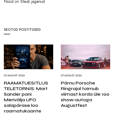
Nüüd on Štaub jaganud
SEOTUD POSTITUSED
07.AUGUST 2026
07.AUGUST 2026
RAAMATUESITLUS
Pärnu Porsche
TELETORNIS: Mart
Ringrajal toimub
Sander pani
viimast korda üle 100
Merivälja UFO
show-autoga
salapärase loo
Augustfest
raamatukaante