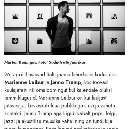
Marten Kuningas. Foto: Sadu-Triste Juurikas
26. aprillil astuvad Balti jaama lähedases kodus üles
Marianne Leibur
ja
Janno Trump
, kes toovad
kuulajateni nii omaloomingut kui ka endale olulisi
lemmiklugusid. Marianne Leibur on kui lauljast
jutuvestja, kes oskab luua publikuga siira ja vahetu
kontakti. Janno Trump aga liigub vabalt popi, folgi,
jazzi ja akustilise muusika vahel ning on tundlik ja
tugev lavapartner. Koos loovad nad mõnusa ja sooja