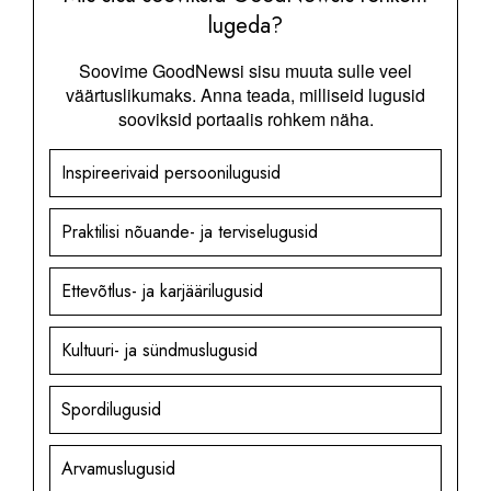
lugeda?
Soovime GoodNewsi sisu muuta sulle veel
väärtuslikumaks. Anna teada, milliseid lugusid
sooviksid portaalis rohkem näha.
Inspireerivaid persoonilugusid
Praktilisi nõuande- ja terviselugusid
Ettevõtlus- ja karjäärilugusid
Kultuuri- ja sündmuslugusid
Spordilugusid
Arvamuslugusid