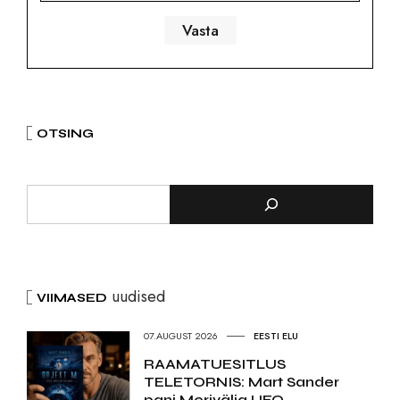
OTSING
uudised
VIIMASED
07.AUGUST 2026
EESTI ELU
RAAMATUESITLUS
TELETORNIS: Mart Sander
pani Merivälja UFO