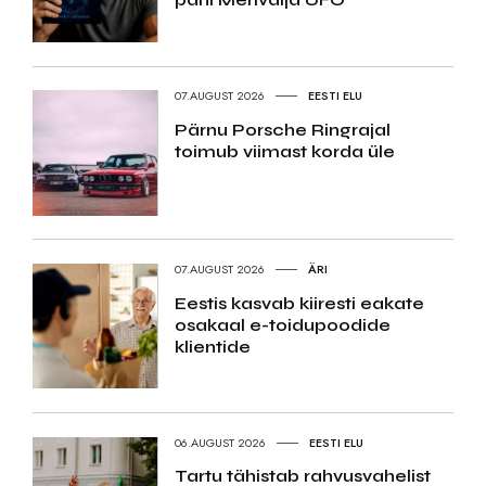
07.AUGUST 2026
EESTI ELU
Pärnu Porsche Ringrajal
toimub viimast korda üle
07.AUGUST 2026
ÄRI
Eestis kasvab kiiresti eakate
osakaal e-toidupoodide
klientide
06.AUGUST 2026
EESTI ELU
Tartu tähistab rahvusvahelist