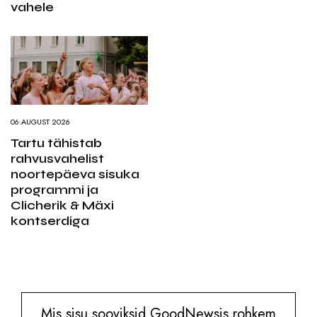
vahele
06.AUGUST 2026
Tartu tähistab
rahvusvahelist
noortepäeva sisuka
programmi ja
Clicherik & Mäxi
kontserdiga
Mis sisu sooviksid GoodNewsis rohkem