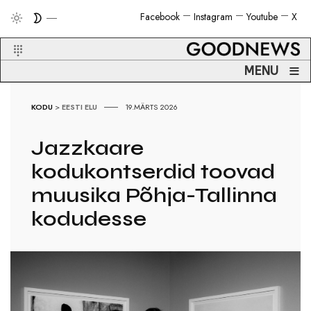
Facebook
Instagram
Youtube
X
≡
MENU
KODU
>
EESTI ELU
19.MÄRTS 2026
Jazzkaare
kodukontserdid toovad
muusika Põhja-Tallinna
kodudesse