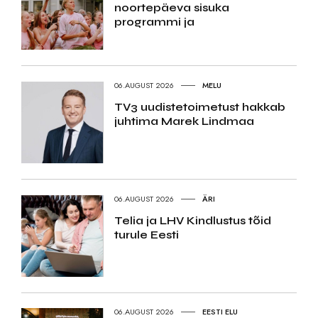
noortepäeva sisuka
programmi ja
06.AUGUST 2026
MELU
TV3 uudistetoimetust hakkab
juhtima Marek Lindmaa
06.AUGUST 2026
ÄRI
Telia ja LHV Kindlustus tõid
turule Eesti
06.AUGUST 2026
EESTI ELU