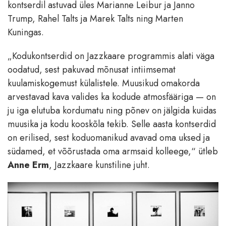
kontserdil astuvad üles Marianne Leibur ja Janno
Trump, Rahel Talts ja Marek Talts ning Marten
Kuningas.
„Kodukontserdid on Jazzkaare programmis alati väga
oodatud, sest pakuvad mõnusat intiimsemat
kuulamiskogemust külalistele. Muusikud omakorda
arvestavad kava valides ka kodude atmosfääriga — on
ju iga elutuba kordumatu ning põnev on jälgida kuidas
muusika ja kodu kooskõla tekib. Selle aasta kontserdid
on erilised, sest koduomanikud avavad oma uksed ja
südamed, et võõrustada oma armsaid kolleege,“ ütleb
Anne Erm
, Jazzkaare kunstiline juht.