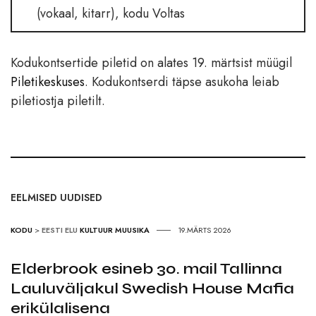
(vokaal, kitarr), kodu Voltas
Kodukontsertide piletid on alates 19. märtsist müügil
Piletikeskuses
. Kodukontserdi täpse asukoha leiab
piletiostja piletilt.
EELMISED UUDISED
KODU
>
EESTI ELU
KULTUUR
MUUSIKA
19.MÄRTS 2026
Elderbrook esineb 30. mail Tallinna
Lauluväljakul Swedish House Mafia
erikülalisena