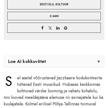
,
EESTI ELU
KULTUUR
3 MIN
Loe AI kokkuvõtet
▾
S
el aastal võõrustavad Jazzkaare kodukontserte
tuttavad Eesti muusikud. Hubases keskkonnas
kohtuvad värske looming ja vahetu kohalolu,
mis loovad meeldejääva elamuse nii esinejatele kui ka
kuulajatele. Kolmel erilisel Põhja-Tallinnas toimuval