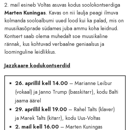
2. mail esineb Voltas asuvas kodus soolokontserdiga
Marten Kuningas
. Kavas on nii laulja peagi ilmuva
kolmanda sooloalbumi uued lood kui ka palad, mis on
muusikasõprade südames juba ammu koha leidnud.
Kontsert saab olema muhedalt soe muusikaline
rännak, kus kohtuvad verbaalne geniaalsus ja
loominguline leidlikkus.
Jazzkaare kodukontserdid
26. aprillil kell 14.00
– Marianne Leibur
(vokaal) ja Janno Trump (basskitarr), kodu Balti
jaama äärel
29. aprillil kell 19.00
– Rahel Talts (klaver)
ja Marek Talts (kitarr), kodu Uus-Voltas
2. mail kell 16.00
– Marten Kuningas