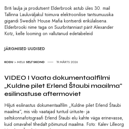
Briti laulja ja produtsent Elderbrook astub üles 30. mail
Tallinna Lauluväljakul toimuva elektroonilise tantsumuusika
gigandi Swedish House Mafia kontserdi erikülalisena.
Elderbrooki nime taga on Suurbritanniast pärit Alexander
Kotz, kelle looming on vallutanud edetabeleid
JÄRGMISED UUDISED
KODU
>
MELU
SELTSKOND
19.MÄRTS 2026
VIDEO I Vaata dokumentaalfilmi
„Kuldne pilet Erlend Štaubi maailma“
esilinastuse aftermoviet
Hiljuti esilinastus dokumentaalfilm „Kuldne pilet Erlend Štaubi
maailma“, mis viib vaatajad tuntud ürituste- ja
seltskonnafotograafi Erlend Štaubi elu kahte väga erinevasse,
kuid omavahel tihedalt põimunud maailma. Foto: Kalev Lilleorg