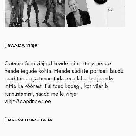
vihje
SAADA
Ootame Sinu vihjeid heade inimeste ja nende
heade tegude kohta. Heade uudiste portaali kaudu
saad tänada ja tunnustada oma lähedasi ja miks
mitte ka võõrast. Kui tead kedagi, kes väärib
tunnustamist, saada meile vihje:
vihje@goodnews.ee
PÄEVATOIMETAJA