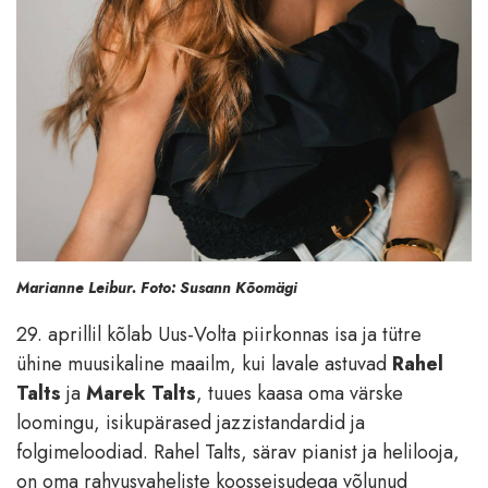
Marianne Leibur. Foto: Susann Kõomägi
29. aprillil kõlab Uus-Volta piirkonnas isa ja tütre
ühine muusikaline maailm, kui lavale astuvad
Rahel
Talts
ja
Marek Talts
, tuues kaasa oma värske
loomingu, isikupärased jazzistandardid ja
folgimeloodiad. Rahel Talts, särav pianist ja helilooja,
on oma rahvusvaheliste koosseisudega võlunud