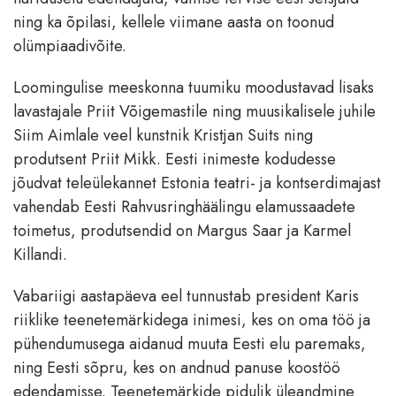
ning ka õpilasi, kellele viimane aasta on toonud
olümpiaadivõite.
Loomingulise meeskonna tuumiku moodustavad lisaks
lavastajale Priit Võigemastile ning muusikalisele juhile
Siim Aimlale veel kunstnik Kristjan Suits ning
produtsent Priit Mikk. Eesti inimeste kodudesse
jõudvat teleülekannet Estonia teatri- ja kontserdimajast
vahendab Eesti Rahvusringhäälingu elamussaadete
toimetus, produtsendid on Margus Saar ja Karmel
Killandi.
Vabariigi aastapäeva eel tunnustab president Karis
riiklike teenetemärkidega inimesi, kes on oma töö ja
pühendumusega aidanud muuta Eesti elu paremaks,
ning Eesti sõpru, kes on andnud panuse koostöö
edendamisse. Teenetemärkide pidulik üleandmine