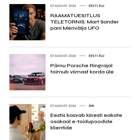
07.AUGUST 2026
EESTI ELU
RAAMATUESITLUS
TELETORNIS: Mart Sander
pani Merivälja UFO
07.AUGUST 2026
EESTI ELU
Pärnu Porsche Ringrajal
toimub viimast korda üle
07.AUGUST 2026
ÄRI
Eestis kasvab kiiresti eakate
osakaal e-toidupoodide
klientide