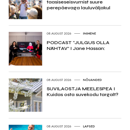
taasiseseisvumist suure
perepäevaga lauluväljakul
08.AUGUST 2026
INIMENE
PODCAST “JULGUS OLLA
NÄHTAV” I Jane Hassan:
08.AUGUST 2026
NÕUANDED
SUVILAOSTJA MEELESPEA I
Kuidas osta suvekodu targalt?
08.AUGUST 2026
LAPSED