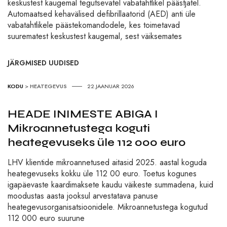
keskustest kaugemal tegutsevatel vabatahtlikel päästjatel.
Automaatsed kehavälised defibrillaatorid (AED) anti üle
vabatahtlikele päästekomandodele, kes toimetavad
suurematest keskustest kaugemal, sest väiksemates
JÄRGMISED UUDISED
KODU
>
HEATEGEVUS
22.JAANUAR 2026
HEADE INIMESTE ABIGA I
Mikroannetustega koguti
heategevuseks üle 112 000 euro
LHV klientide mikroannetused aitasid 2025. aastal koguda
heategevuseks kokku üle 112 00 euro. Toetus kogunes
igapäevaste kaardimaksete kaudu väikeste summadena, kuid
moodustas aasta jooksul arvestatava panuse
heategevusorganisatsioonidele. Mikroannetustega kogutud
112 000 euro suurune