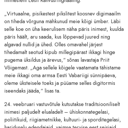
inimesteni Eesti Rahvusringhääling.
„Virtuaalne, pisikestest pikslitest koosnev digimaailm
on tiheda võrguna mähkunud meie kõigi ümber. Läbi
selle koe on üha keerulisem näha päris inimest, kuulda
päris häält, aru saada, kus lõppevad juured ning
algavad nullid ja ühed. Olles omavahel järjest
tihedamalt seotud kipub millegipärast ikkagi hinge
pugema üksildus ja ärevus,“ sõnas lavastaja Priit
Võigemast. „Aga sellele kõigele vaatamata tähistame
meie ikkagi oma armsa Eesti Vabariigi sünnipäeva,
oleme üksteisele toeks ja püüame selles digitormis
iseendaks jääda,“ lisas ta.
24. veebruari vastuvõtule kutsutakse traditsiooniliselt
inimesi paljudelt elualadelt – ühiskonnategelasi,
poliitikuid, riigiametnikke, kultuuri- ja sporditegelasi,
hariduselu edendajaid, vaimse tervise eest seisjaid