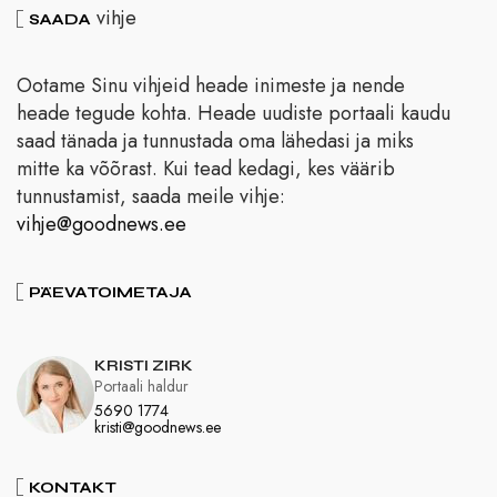
vihje
SAADA
Ootame Sinu vihjeid heade inimeste ja nende
heade tegude kohta. Heade uudiste portaali kaudu
saad tänada ja tunnustada oma lähedasi ja miks
mitte ka võõrast. Kui tead kedagi, kes väärib
tunnustamist, saada meile vihje:
vihje@goodnews.ee
PÄEVATOIMETAJA
KRISTI ZIRK
Portaali haldur
5690 1774
kristi@goodnews.ee
KONTAKT