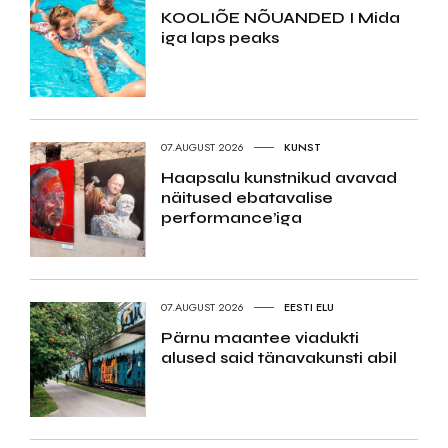
KOOLIÕE NÕUANDED I Mida
iga laps peaks
07.AUGUST 2026
KUNST
Haapsalu kunstnikud avavad
näitused ebatavalise
performance’iga
07.AUGUST 2026
EESTI ELU
Pärnu maantee viadukti
alused said tänavakunsti abil