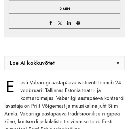
2 MIN
Loe AI kokkuvõtet
▾
E
esti Vabariigi aastapäeva vastuvõtt toimub 24.
veebruaril Tallinnas Estonia teatri- ja
kontserdimajas. Vabariigi aastapäeva kontserdi
lavastaja on Priit Võigemast ja muusikaline juht Siim
Aimla. Vabariigi aastapäeva traditsioonilise riigipea
kõne, kontserdi ja külaliste tervitamise toob Eesti