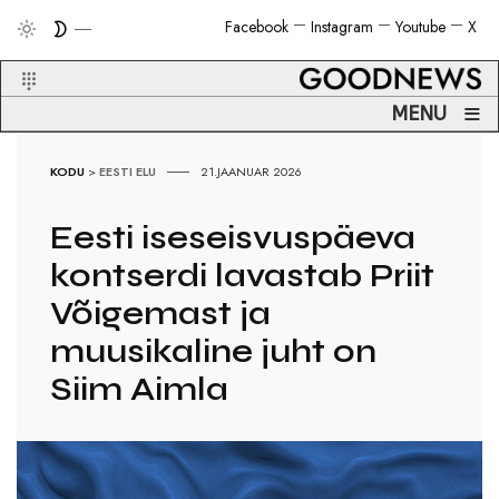
Facebook
Instagram
Youtube
X
≡
MENU
KODU
>
EESTI ELU
21.JAANUAR 2026
Eesti iseseisvuspäeva
kontserdi lavastab Priit
Võigemast ja
muusikaline juht on
Siim Aimla