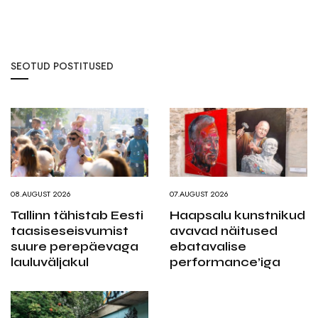
SEOTUD POSTITUSED
08.AUGUST 2026
07.AUGUST 2026
Tallinn tähistab Eesti
Haapsalu kunstnikud
taasiseseisvumist
avavad näitused
suure perepäevaga
ebatavalise
lauluväljakul
performance’iga