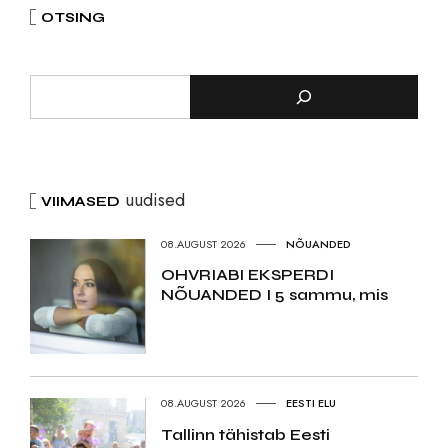
OTSING
uudised
VIIMASED
08.AUGUST 2026
NÕUANDED
OHVRIABI EKSPERDI
NÕUANDED I 5 sammu, mis
08.AUGUST 2026
EESTI ELU
Tallinn tähistab Eesti