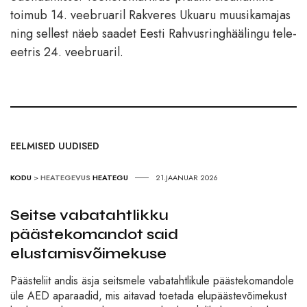
toimub 14. veebruaril Rakveres Ukuaru muusikamajas
ning sellest näeb saadet Eesti Rahvusringhäälingu tele-
eetris 24. veebruaril.
EELMISED UUDISED
KODU
>
HEATEGEVUS
HEATEGU
21.JAANUAR 2026
Seitse vabatahtlikku
päästekomandot said
elustamisvõimekuse
Päästeliit andis äsja seitsmele vabatahtlikule päästekomandole
üle AED aparaadid, mis aitavad toetada elupäästevõimekust