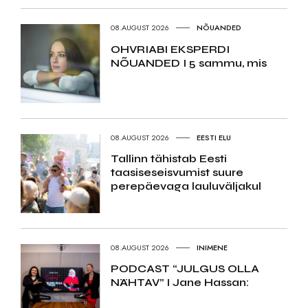
08.AUGUST 2026
NÕUANDED
OHVRIABI EKSPERDI
NÕUANDED I 5 sammu, mis
08.AUGUST 2026
EESTI ELU
Tallinn tähistab Eesti
taasiseseisvumist suure
perepäevaga lauluväljakul
08.AUGUST 2026
INIMENE
PODCAST “JULGUS OLLA
NÄHTAV” I Jane Hassan: