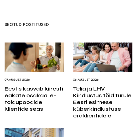
SEOTUD POSTITUSED
07.AUGUST 2026
06.AUGUST 2026
Eestis kasvab kiiresti
Telia ja LHV
eakate osakaal e-
Kindlustus tõid turule
toidupoodide
Eesti esimese
klientide seas
küberkindlustuse
eraklientidele