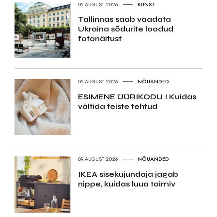
09.AUGUST 2026
KUNST
Tallinnas saab vaadata
Ukraina sõdurite loodud
fotonäitust
09.AUGUST 2026
NÕUANDED
ESIMENE ÜÜRIKODU I Kuidas
vältida teiste tehtud
09.AUGUST 2026
NÕUANDED
IKEA sisekujundaja jagab
nippe, kuidas luua toimiv