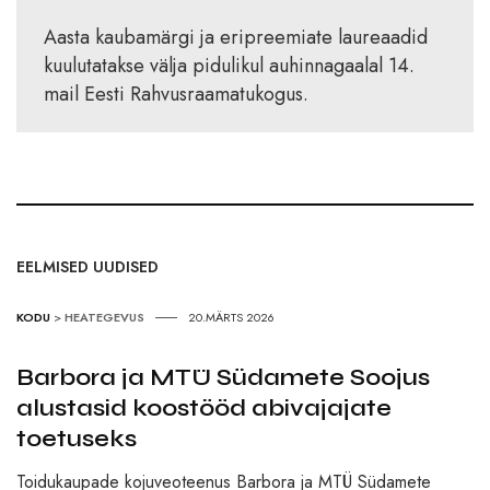
Aasta kaubamärgi ja eripreemiate laureaadid
kuulutatakse välja pidulikul auhinnagaalal 14.
mail Eesti Rahvusraamatukogus.
EELMISED UUDISED
KODU
>
HEATEGEVUS
20.MÄRTS 2026
Barbora ja MTÜ Südamete Soojus
alustasid koostööd abivajajate
toetuseks
Toidukaupade kojuveoteenus Barbora ja MTÜ Südamete