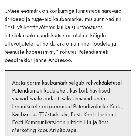
„Meie eesmärk on konkursiga tunnustada säravaid
äriideed ja tugevaid kaubamärke, mis sünnivad nii
Eesti väikeettevõtetes kui ka suurtööstuses.
Intellektuaalomandi kaitse on oluline kõigile
ettevõtjatele, et hoida ära oma nime, toodete ja
teenuste kopeerimist,“ rõhutas Patendiameti
peadirektor Janne Andresoo.
Aasta parim kaubamärk selgub
rahvahääletusel
Patendiameti kodulehel
, kus kõik huvilised
saavad hääle anda. Lisaks annavad enda
lemmikutele eripreemiad Patendivolinike Koda,
Kaubandus-Tööstuskoda, Eesti Keele Instituut,
Eesti Kommunikatsioonijuhtide Liit ja Best
Marketing koos Äripäevaga.