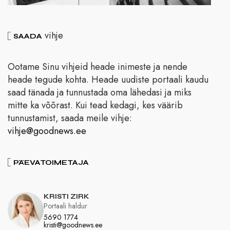
vihje
SAADA
Ootame Sinu vihjeid heade inimeste ja nende
heade tegude kohta. Heade uudiste portaali kaudu
saad tänada ja tunnustada oma lähedasi ja miks
mitte ka võõrast. Kui tead kedagi, kes väärib
tunnustamist, saada meile vihje:
vihje@goodnews.ee
PÄEVATOIMETAJA
KRISTI ZIRK
Portaali haldur
5690 1774
kristi@goodnews.ee