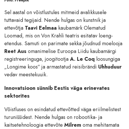
Sel aastal on võistlustules mitmeid avalikkusele
tuttavaid tegijaid. Nende hulgas on kunstnik ja
ettevõtja
Taavi Eelmaa
kaubamärk Olematud
Loomad, mis on Von Krahli teatris esitatav loeng-
etendus. Samuti on parimate sekka jõudnud moelooja
Reet Aus
omanimelise Euroopa Liidu kaubamärgi
registreeringuga, joogitootja
A. Le Coq
loosungiga
„Longime koos“ ja armastatud reisibrändi
Uhhuduur
vedav meestekuuik.
Innovatsioon sünnib Eestis väga erinevates
sektorites
Võistluses on esindatud ettevõtted väga eriilmelistest
turuniššidest. Nende hulgas on robootika- ja
kaitsetehnoloogia ettevõte
Milrem
oma mehitamata