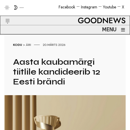
Facebook
Instagram
Youtube
X
≡
MENU
KODU
>
ÄRI
20.MÄRTS 2026
Aasta kaubamärgi
tiitlile kandideerib 12
Eesti brändi