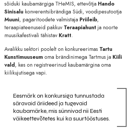
sõiduki kaubamärgiga THeMIS, ettevõtja
Hando
Sinisalu
konverentsibrändiga Südi, voodipesutootja
Muuni
, pagaritoodete valmistaja
Priileib
,
teraapiateenuseid pakkuv
Teraapiahunt
ja noorte
muusikafestivali tähistav
Kratt
.
Avalikku sektori poolelt on konkureerimas
Tartu
Kunstimuuseum
oma brändinimega Tartmus ja
Kiili
vald
, kes on registreerinud kaubamärgina oma
kiilikujutisega vapi.
Eesmärk on konkursiga tunnustada
säravaid äriideed ja tugevaid
kaubamärke, mis sünnivad nii Eesti
väikeettevõtetes kui ka suurtööstuses.