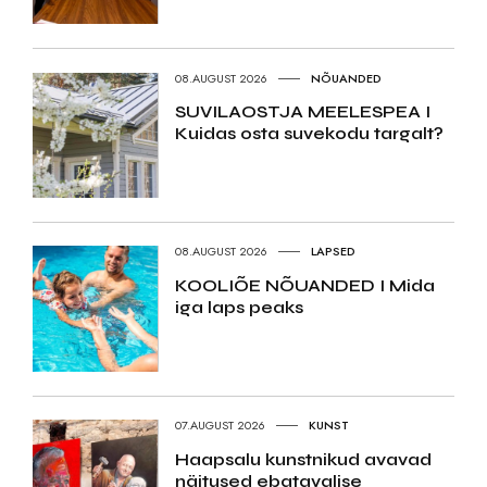
08.AUGUST 2026
NÕUANDED
SUVILAOSTJA MEELESPEA I
Kuidas osta suvekodu targalt?
08.AUGUST 2026
LAPSED
KOOLIÕE NÕUANDED I Mida
iga laps peaks
07.AUGUST 2026
KUNST
Haapsalu kunstnikud avavad
näitused ebatavalise