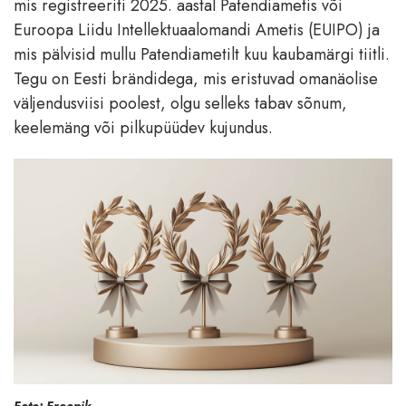
mis registreeriti 2025. aastal Patendiametis või
Euroopa Liidu Intellektuaalomandi Ametis (EUIPO) ja
mis pälvisid mullu Patendiametilt kuu kaubamärgi tiitli.
Tegu on Eesti brändidega, mis eristuvad omanäolise
väljendusviisi poolest, olgu selleks tabav sõnum,
keelemäng või pilkupüüdev kujundus.
Foto: Freepik