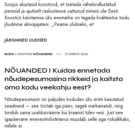
Soojus alustasid koostööd, et toetada vähekindlustatud
peresid ja ajutiselt raskustesse sattunud inimesi üle Eesti.
Koostöö käivitamise üks eesmärke on tagada kvaliteetse toidu
jõudmine abivajajateni. „Peame oluliseks, et
JÄRGMISED UUDISED
KODU
>
HUVITAV
NÕUANDED
21.MÄRTS 2026
NÕUANDED I Kuidas ennetada
nõudepesumasina rikkeid ja kaitsta
oma kodu veekahju eest?
Nõudepesumasin on paljudes kodudes üks enim kasutatud
seadmeid — see töötab iga päev, sageli märkamatult, ning
tundub sama usaldusväärne kui kraanist tulev vesi. Just see
igapäevane enesestmõistetavus muudab selle aga riskiallikaks,
millele ei