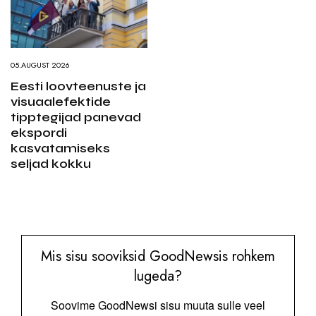
05.AUGUST 2026
Eesti loovteenuste ja
visuaalefektide
tipptegijad panevad
ekspordi
kasvatamiseks
seljad kokku
Mis sisu sooviksid GoodNewsis rohkem
lugeda?
Soovime GoodNewsi sisu muuta sulle veel