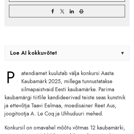
Loe AI kokkuvõtet
▾
P
atendiamet kuulutab välja konkursi Aasta
Kaubamärk 2025, millega tunnustatakse
silmapaistvaid Eesti kaubamärke. Parima
kaubamärgi tiitlile kandideerivad teiste seas kunstnik
ja ettevõtja Taavi Eelmaa, moedisainer Reet Aus,
joogitootja A. Le Coq ja Uhhuduuri mehed.
Konkursil on omavahel mõõtu võtmas 12 kaubamärki,