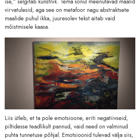
ise,” selgitab kunstnik. Tema sõnul meenutavad maalid
virvatulesid, aga see on metafoor nagu abstraktsete
maalide puhul ikka, juuresolev tekst aitab vaid
mõistmisele kaasa.
Liis ütleb, et ta pole emotsioone, eriti negatiivseid,
piltidesse teadlikult pannud, vaid need on valminud
puhta tunnetuse põhjal. Emotsioonid tulevad välja siis,