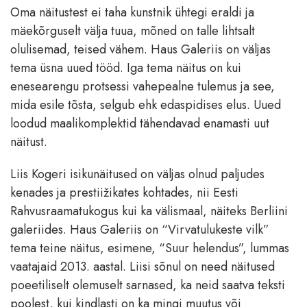
Oma näitustest ei taha kunstnik ühtegi eraldi ja
mäekõrguselt välja tuua, mõned on talle lihtsalt
olulisemad, teised vähem. Haus Galeriis on väljas
tema üsna uued tööd. Iga tema näitus on kui
enesearengu protsessi vahepealne tulemus ja see,
mida esile tõsta, selgub ehk edaspidises elus. Uued
loodud maalikomplektid tähendavad enamasti uut
näitust.
Liis Kogeri isikunäitused on väljas olnud paljudes
kenades ja prestiižikates kohtades, nii Eesti
Rahvusraamatukogus kui ka välismaal, näiteks Berliini
galeriides. Haus Galeriis on “Virvatulukeste vilk”
tema teine näitus, esimene, “Suur helendus”, lummas
vaatajaid 2013. aastal. Liisi sõnul on need näitused
poeetiliselt olemuselt sarnased, ka neid saatva teksti
poolest, kui kindlasti on ka mingi muutus või