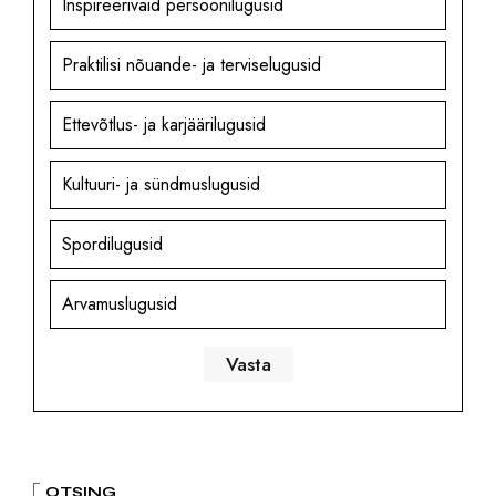
Inspireerivaid persoonilugusid
Praktilisi nõuande- ja terviselugusid
Ettevõtlus- ja karjäärilugusid
Kultuuri- ja sündmuslugusid
Spordilugusid
Arvamuslugusid
OTSING