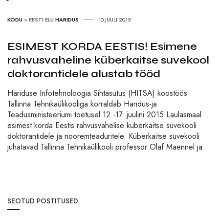
KODU
>
EESTI ELU
HARIDUS
10.JUULI 2015
ESIMEST KORDA EESTIS! Esimene
rahvusvaheline küberkaitse suvekool
doktorantidele alustab tööd
Hariduse Infotehnoloogia Sihtasutus (HITSA) koostöös
Tallinna Tehnikaülikooliga korraldab Haridus-ja
Teadusministeeriumi toetusel 12.-17. juulini 2015 Laulasmaal
esimest korda Eestis rahvusvahelise küberkaitse suvekooli
doktorantidele ja nooremteaduritele. Küberkaitse suvekooli
juhatavad Tallinna Tehnikaülikooli professor Olaf Maennel ja
SEOTUD POSTITUSED