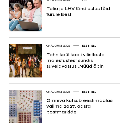
Telia ja LHV Kindlustus tõid
turule Eesti
06.AUGUST 2026
EESTI ELU
Tehnikaülikooli vilistlaste
mälestustest sündis
suvelavastus „Nüüd õpin
06.AUGUST 2026
EESTI ELU
Omniva kutsub eestimaalasi
valima 2027. aasta
postmarkide