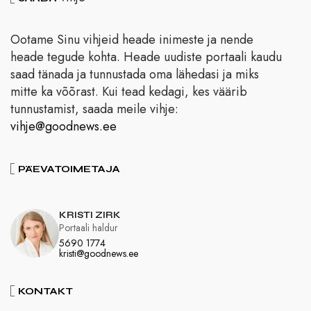
Ootame Sinu vihjeid heade inimeste ja nende
heade tegude kohta. Heade uudiste portaali kaudu
saad tänada ja tunnustada oma lähedasi ja miks
mitte ka võõrast. Kui tead kedagi, kes väärib
tunnustamist, saada meile vihje:
vihje@goodnews.ee
PÄEVATOIMETAJA
KRISTI ZIRK
Portaali haldur
5690 1774
kristi@goodnews.ee
KONTAKT