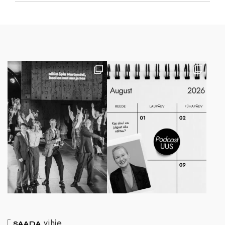
vihje
SAADA