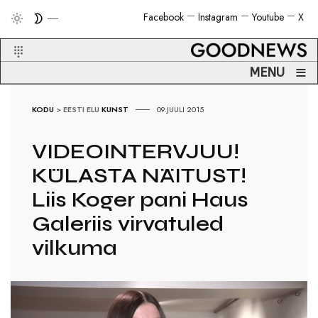
Facebook
Instagram
Youtube
X
≡
MENU
KODU
>
EESTI ELU
KUNST
09.JUULI 2015
VIDEOINTERVJUU!
KÜLASTA NÄITUST!
Liis Koger pani Haus
Galeriis virvatuled
vilkuma