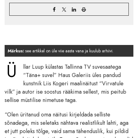
Märkus:
see artikkel on üle viie aasta vana ja kuulub arhiivi.
Ü
llar Luup külastas Tallinna TV suvesaatega
“Täna+ suvel” Haus Galeriis üles pandud
kunstnik Liis Kogeri maalinäitust “Virvatule
vilk” ja autor ise soostus rääkima sellest, mis peitub
sellise müstilise nimetuse taga.
“Olen üritanud oma näitusi kirjeldada selliste
sõnadega, mis seletaks nähtava realistlikult lahti, aga
et jutt poleks tõlge, vaid sama tähenduslik, kui pildid