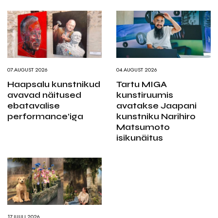
07.AUGUST 2026
04.AUGUST 2026
Haapsalu kunstnikud
Tartu MIGA
avavad näitused
kunstiruumis
ebatavalise
avatakse Jaapani
performance’iga
kunstniku Narihiro
Matsumoto
isikunäitus
17.JUULI 2026