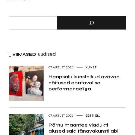
uudised
VIIMASED
07.AUGUST 2026
KUNST
Haapsalu kunstnikud avavad
näitused ebatavalise
performance’iga
07.AUGUST 2026
EESTI ELU
Pärnu maantee viadukti
alused said tänavakunsti abil