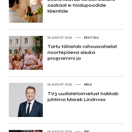
osakaal e-toidupoodide
klientide
06.AUGUST 2026
EESTI ELU
Tartu tähistab rahvusvahelist
noortepäeva sisuka
programmi ja
06.AUGUST 2026
MELU
TV3 uudistetoimetust hakkab
juhtima Marek Lindmaa
06.AUGUST 2026
ÄRI