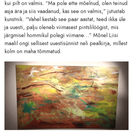
kui pilt on valmis. “Ma pole ette mõelnud, olen teinud
asja ära ja siis vaadanud, kas see on valmis,” jutustab
kunstnik. “Vahel kestab see paar aastat, teed ikka üle
ja uuesti, palju oleneb viimasest pintslilöögist, mis
järgmisel hommikul polegi viimane…” Mõnel Liisi
maalil ongi sellisest uuestisünnist neli pealkirja, millest
kolm on maha tõmmatud.