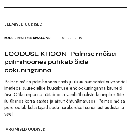
EELMISED UUDISED
KODU
>
EESTI ELU
KESKKOND
09.JUULI 2015
LOODUSE KROON! Palmse mõisa
palmihoones puhkeb õide
öökuninganna
Palmse mõisa palmihoones saab juulikuu sumedatel suveöödel
imetleda suureõielise kuukaktuse ehk öökuninganna kauneid
õisi. Öökuninganna näitab oma vanillilõhnaliste kuninglike õite
ilu üksnes korra aastas ja ainult õhtuhämaruses. Palmse mõisa
pere ootab külastajaid seda harukordset sündmust uudistama
veel
JÄRGMISED UUDISED