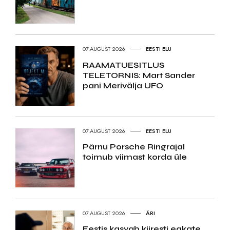
07.AUGUST 2026
EESTI ELU
RAAMATUESITLUS
TELETORNIS: Mart Sander
pani Merivälja UFO
07.AUGUST 2026
EESTI ELU
Pärnu Porsche Ringrajal
toimub viimast korda üle
07.AUGUST 2026
ÄRI
Eestis kasvab kiiresti eakate