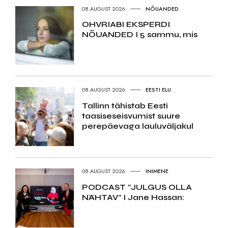
08.AUGUST 2026
NÕUANDED
OHVRIABI EKSPERDI
NÕUANDED I 5 sammu, mis
08.AUGUST 2026
EESTI ELU
Tallinn tähistab Eesti
taasiseseisvumist suure
perepäevaga lauluväljakul
08.AUGUST 2026
INIMENE
PODCAST “JULGUS OLLA
NÄHTAV” I Jane Hassan: