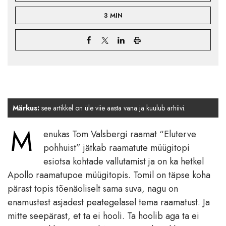
3 MIN
Märkus:
see artikkel on üle viie aasta vana ja kuulub arhiivi.
M
enukas Tom Valsbergi raamat “Eluterve
pohhuist” jätkab raamatute müügitopi
esiotsa kohtade vallutamist ja on ka hetkel
Apollo raamatupoe müügitopis. Tomil on täpse koha
pärast topis tõenäoliselt sama suva, nagu on
enamustest asjadest peategelasel tema raamatust. Ja
mitte seepärast, et ta ei hooli. Ta hoolib aga ta ei