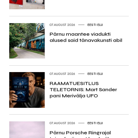
07.AUGUST 2026
EESTI ELU
Pärnu maantee viadukti
alused said tänavakunsti abil
07.AUGUST 2026
EESTI ELU
RAAMATUESITLUS
TELETORNIS: Mart Sander
pani Merivälja UFO
07.AUGUST 2026
EESTI ELU
Pärnu Porsche Ringrajal