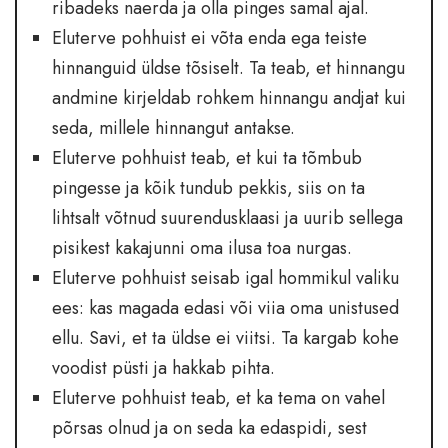
ribadeks naerda ja olla pinges samal ajal.
Eluterve pohhuist ei võta enda ega teiste
hinnanguid üldse tõsiselt. Ta teab, et hinnangu
andmine kirjeldab rohkem hinnangu andjat kui
seda, millele hinnangut antakse.
Eluterve pohhuist teab, et kui ta tõmbub
pingesse ja kõik tundub pekkis, siis on ta
lihtsalt võtnud suurendusklaasi ja uurib sellega
pisikest kakajunni oma ilusa toa nurgas.
Eluterve pohhuist seisab igal hommikul valiku
ees: kas magada edasi või viia oma unistused
ellu. Savi, et ta üldse ei viitsi. Ta kargab kohe
voodist püsti ja hakkab pihta.
Eluterve pohhuist teab, et ka tema on vahel
põrsas olnud ja on seda ka edaspidi, sest