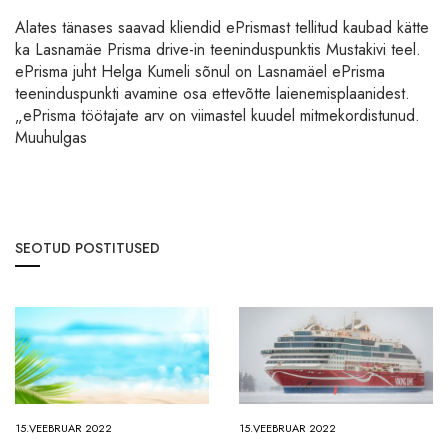
Alates tänases saavad kliendid ePrismast tellitud kaubad kätte
ka Lasnamäe Prisma drive-in teeninduspunktis Mustakivi teel.
ePrisma juht Helga Kumeli sõnul on Lasnamäel ePrisma
teeninduspunkti avamine osa ettevõtte laienemisplaanidest.
„ePrisma töötajate arv on viimastel kuudel mitmekordistunud.
Muuhulgas
SEOTUD POSTITUSED
15.VEEBRUAR 2022
15.VEEBRUAR 2022