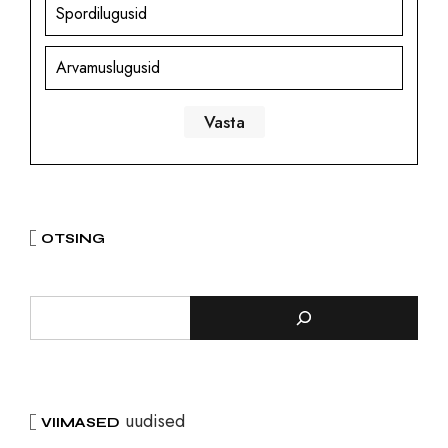
Spordilugusid
Arvamuslugusid
OTSING
uudised
VIIMASED