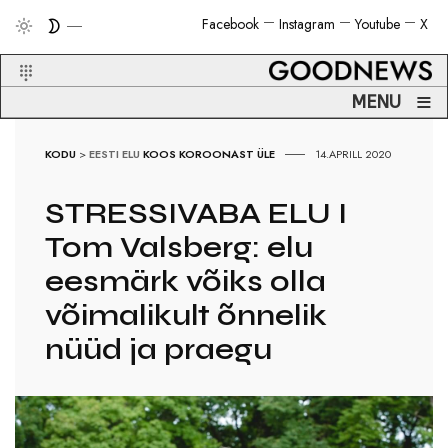
Facebook
Instagram
Youtube
X
≡
MENU
KODU
>
EESTI ELU
KOOS KOROONAST ÜLE
14.APRILL 2020
STRESSIVABA ELU I
Tom Valsberg: elu
eesmärk võiks olla
võimalikult õnnelik
nüüd ja praegu