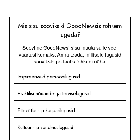
Mis sisu sooviksid GoodNewsis rohkem
lugeda?
Soovime GoodNewsi sisu muuta sulle veel
väärtuslikumaks. Anna teada, milliseid lugusid
sooviksid portaalis rohkem näha.
Inspireerivaid persoonilugusid
Praktilisi nõuande- ja terviselugusid
Ettevõtlus- ja karjäärilugusid
Kultuuri- ja sündmuslugusid