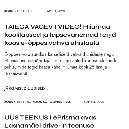
KODU
>
EESTI ELU
13.APRILL 2020
TÄIEGA VÄGEV I VIDEO! Hiiumaa
koolilapsed ja lapsevanemad tegid
koos e-õppes vahva ühislaulu
E-õppes võib sündida ka selliseid vahvaid ühislaule nagu
Hiiumaa muusikaõpetaja Timo Lige antud koduse ülesande
puhul, mida tegid kaasa kahe Hiiumaa kooli 25 last ja
täiskasvanut.
JÄRGMISED UUDISED
KODU
>
EESTI ELU
KOOS KOROONAST ÜLE
14.APRILL 2020
UUS TEENUS I ePrisma avas
Lasnamäel drive-in teenuse