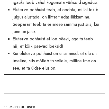
igaüks teeb vahel kogemata väikseid sigadusi.
Eluterve pohhuist teab, et oodata, millal tekib
julgus alustada, on lihtsalt edasilükkamine.
Seepärast teeb ta esimese sammu just siis, kui
junn on jahe.
Eluterve pohhuist ei loe päevi, aga ta teeb
nii, et kõik päevad loeksid!
Kui eluterve pohhuist on unustanud, et elu on
imeline, siis mõtleb ta sellele, milline ime on
see, et ta üldse elus on.
EELMISED UUDISED