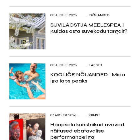
08.AUGUST 2026
NÕUANDED
SUVILAOSTJA MEELESPEA I
Kuidas osta suvekodu targalt?
08.AUGUST 2026
LAPSED
KOOLIÕE NÕUANDED I Mida
iga laps peaks
07.AUGUST 2026
KUNST
Haapsalu kunstnikud avavad
näitused ebatavalise
performance’iga