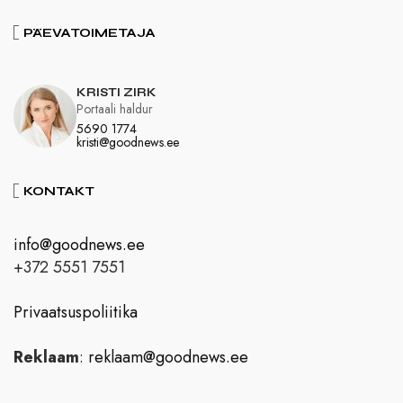
PÄEVATOIMETAJA
KRISTI ZIRK
Portaali haldur
5690 1774
kristi@goodnews.ee
KONTAKT
info@goodnews.ee
+372 5551 7551
Privaatsuspoliitika
Reklaam
:
reklaam@goodnews.ee