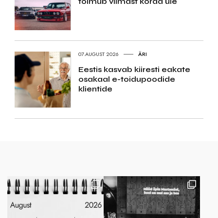
toimub viimast korda üle
07.AUGUST 2026
ÄRI
Eestis kasvab kiiresti eakate
osakaal e-toidupoodide
klientide