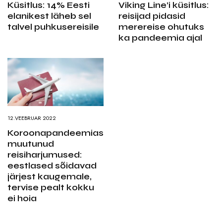
Küsitlus: 14% Eesti
Viking Line’i küsitlus:
elanikest läheb sel
reisijad pidasid
talvel puhkusereisile
merereise ohutuks
ka pandeemia ajal
12.VEEBRUAR 2022
Koroonapandeemias
muutunud
reisiharjumused:
eestlased sõidavad
järjest kaugemale,
tervise pealt kokku
ei hoia