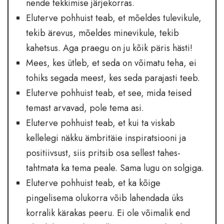
nende tekkimise järjekorras.
Eluterve pohhuist teab, et mõeldes tulevikule,
tekib ärevus, mõeldes minevikule, tekib
kahetsus. Aga praegu on ju kõik päris hästi!
Mees, kes ütleb, et seda on võimatu teha, ei
tohiks segada meest, kes seda parajasti teeb.
Eluterve pohhuist teab, et see, mida teised
temast arvavad, pole tema asi.
Eluterve pohhuist teab, et kui ta viskab
kellelegi näkku ämbritäie inspiratsiooni ja
positiivsust, siis pritsib osa sellest tahes-
tahtmata ka tema peale. Sama lugu on solgiga.
Eluterve pohhuist teab, et ka kõige
pingelisema olukorra võib lahendada üks
korralik kärakas peeru. Ei ole võimalik end