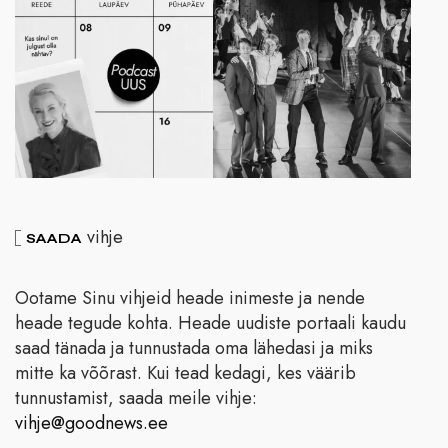
vihje
SAADA
Ootame Sinu vihjeid heade inimeste ja nende
heade tegude kohta. Heade uudiste portaali kaudu
saad tänada ja tunnustada oma lähedasi ja miks
mitte ka võõrast. Kui tead kedagi, kes väärib
tunnustamist, saada meile vihje:
vihje@goodnews.ee