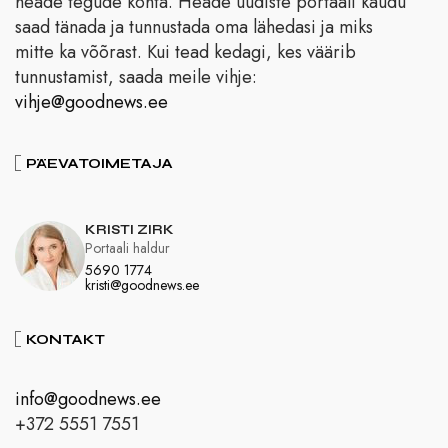
heade tegude kohta. Heade uudiste portaali kaudu
saad tänada ja tunnustada oma lähedasi ja miks
mitte ka võõrast. Kui tead kedagi, kes väärib
tunnustamist, saada meile vihje:
vihje@goodnews.ee
PÄEVATOIMETAJA
KRISTI ZIRK
Portaali haldur
5690 1774
kristi@goodnews.ee
KONTAKT
info@goodnews.ee
+372 5551 7551