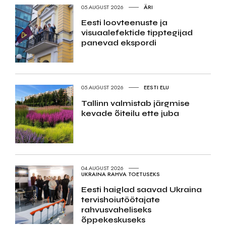
05.AUGUST 2026
ÄRI
Eesti loovteenuste ja
visuaalefektide tipptegijad
panevad ekspordi
05.AUGUST 2026
EESTI ELU
Tallinn valmistab järgmise
kevade õiteilu ette juba
04.AUGUST 2026
UKRAINA RAHVA TOETUSEKS
Eesti haiglad saavad Ukraina
tervishoiutöötajate
rahvusvaheliseks
õppekeskuseks