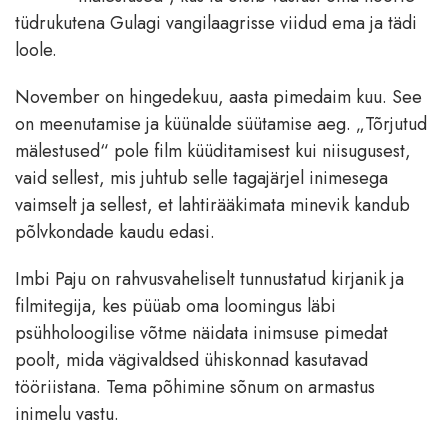
tüdrukutena Gulagi vangilaagrisse viidud ema ja tädi
loole.
November on hingedekuu, aasta pimedaim kuu. See
on meenutamise ja küünalde süütamise aeg. „Tõrjutud
mälestused“ pole film küüditamisest kui niisugusest,
vaid sellest, mis juhtub selle tagajärjel inimesega
vaimselt ja sellest, et lahtirääkimata minevik kandub
põlvkondade kaudu edasi.
Imbi Paju on rahvusvaheliselt tunnustatud kirjanik ja
filmitegija, kes püüab oma loomingus läbi
psühholoogilise võtme näidata inimsuse pimedat
poolt, mida vägivaldsed ühiskonnad kasutavad
tööriistana. Tema põhimine sõnum on armastus
inimelu vastu.