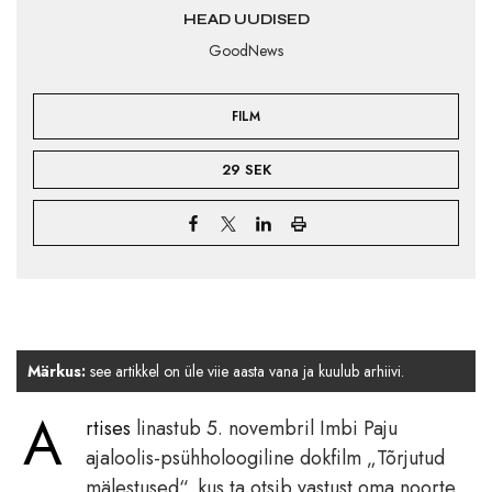
HEAD UUDISED
GoodNews
FILM
29 SEK
Märkus:
see artikkel on üle viie aasta vana ja kuulub arhiivi.
A
rtises
linastub 5. novembril Imbi Paju
ajaloolis-psühholoogiline dokfilm „Tõrjutud
mälestused“, kus ta otsib vastust oma noorte