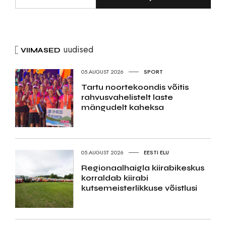
uudised
VIIMASED
05.AUGUST 2026
SPORT
Tartu noortekoondis võitis
rahvusvahelistelt laste
mängudelt kaheksa
05.AUGUST 2026
EESTI ELU
Regionaalhaigla kiirabikeskus
korraldab kiirabi
kutsemeisterlikkuse võistlusi