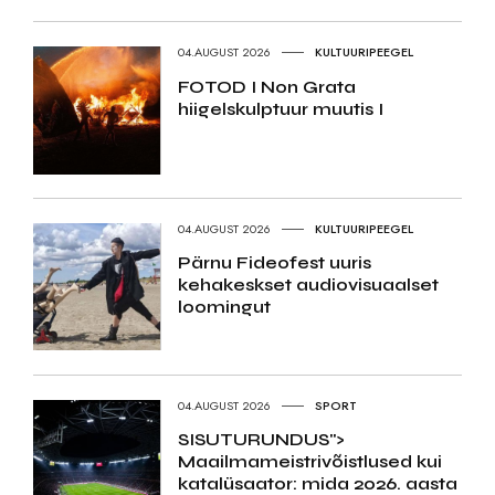
04.AUGUST 2026
KULTUURIPEEGEL
FOTOD I Non Grata
hiigelskulptuur muutis I
04.AUGUST 2026
KULTUURIPEEGEL
Pärnu Fideofest uuris
kehakeskset audiovisuaalset
loomingut
04.AUGUST 2026
SPORT
SISUTURUNDUS">
Maailmameistrivõistlused kui
katalüsaator: mida 2026. aasta