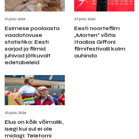
31.JUULI 2026
27.JUULI 2026
Esimese poolaasta
Eesti noortefilm
vaadatavuse
„Morten“ võitis
statistika: Eesti
Itaalias Giffoni
sarjad ja filmid
filmifestivalil kolm
juhivad jätkuvalt
auhinda
edetabeleid
20.JUULI 2026
Elus on kõik võimalik,
isegi kui sul ei ole
midagi: Teletorni