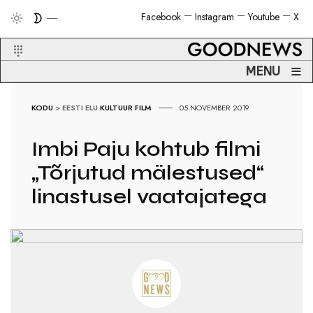
Facebook
Instagram
Youtube
X
≡
MENU
KODU
>
EESTI ELU
KULTUUR
FILM
05.NOVEMBER 2019
Imbi Paju kohtub filmi
„Tõrjutud mälestused“
linastusel vaatajatega