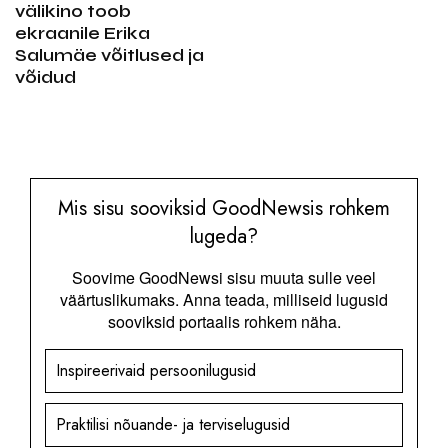
välikino toob
ekraanile Erika
Salumäe võitlused ja
võidud
Mis sisu sooviksid GoodNewsis rohkem
lugeda?
Soovime GoodNewsi sisu muuta sulle veel
väärtuslikumaks. Anna teada, milliseid lugusid
sooviksid portaalis rohkem näha.
Inspireerivaid persoonilugusid
Praktilisi nõuande- ja terviselugusid