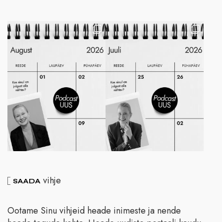
vihje
SAADA
Ootame Sinu vihjeid heade inimeste ja nende