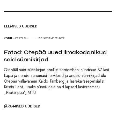
EELMISED UUDISED
KODU
>
EESTI ELU
05.NOVEMBER 2019
Fotod: Otepää uued ilmakodanikud
said sünnikirjad
Otepääl said sünnikirjad aprillist septembrini sündinud 37 last.
Lapsi ja nende vanemaid tervitasid ja andsid sünnikirjad üle
Otepää vallavanem Kaido Tamberg ja lastekaitsespetsialist
Kristin Leht. Lisaks sünnikirjale said lapsed lasteraamatu
„Pisike puu", MTÜ
JÄRGMISED UUDISED