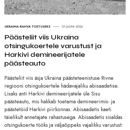
UKRAINA RAHVA TOETUSEKS
01.JUUNI 2026
Päästeliit viis Ukraina
otsingukoertele varustust ja
Harkivi demineerijatele
päästeauto
Päästeliit viis äsja Ukraina päästeteenistuse Rivne
regiooni otsingukoertele hädavajaliku abisaadetise.
Lisaks anti Harkivi demineerijatele üle Sisu
päästeauto, mis hakkab toetama demineerimis- ja
päästetöid Harkivi piirkonnas. Abisaadetis kaeti
täielikult annetajate rahastusega. Abisaadetis sisaldas
otsingukoerte tööks ja väljaõppeks vajalikku varustust: