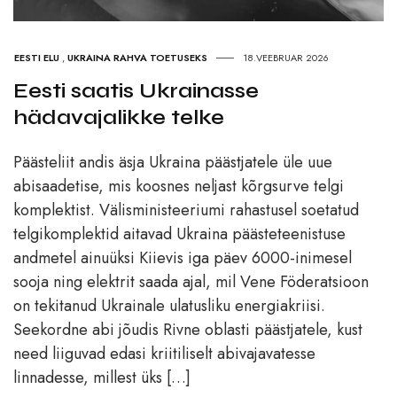
EESTI ELU
,
UKRAINA RAHVA TOETUSEKS
18.VEEBRUAR 2026
Eesti saatis Ukrainasse
hädavajalikke telke
Päästeliit andis äsja Ukraina päästjatele üle uue
abisaadetise, mis koosnes neljast kõrgsurve telgi
komplektist. Välisministeeriumi rahastusel soetatud
telgikomplektid aitavad Ukraina päästeteenistuse
andmetel ainuüksi Kiievis iga päev 6000-inimesel
sooja ning elektrit saada ajal, mil Vene Föderatsioon
on tekitanud Ukrainale ulatusliku energiakriisi.
Seekordne abi jõudis Rivne oblasti päästjatele, kust
need liiguvad edasi kriitiliselt abivajavatesse
linnadesse, millest üks […]