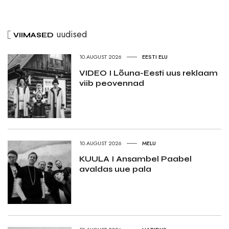
uudised
VIIMASED
10.AUGUST 2026
EESTI ELU
VIDEO I Lõuna-Eesti uus reklaam
viib peovennad
10.AUGUST 2026
MELU
KUULA I Ansambel Paabel
avaldas uue pala