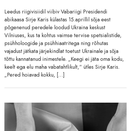
Leedus riigivisiidil viibiv Vabariigi Presidendi
abikaasa Sirje Karis külastas 15.aprillil sõja eest
põgenenud peredele loodud Ukraina keskust
Vilniuses, kus ta kohtus vaimse tervise spetsialistide,
psühholoogide ja psühhiaatritega ning rõhutas
vajadust jätkata järjekindlat toetust Ukrainale ja sõja
tõttu kannatanud inimestele. „Keegi ei jäta oma kodu,
keelt ega elu maha vabatahtlikult,“ ütles Sirje Karis.
„Pered hoiavad kokku, […]