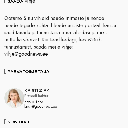
vihje
SAADA
Ootame Sinu vihjeid heade inimeste ja nende
heade tegude kohta. Heade uudiste portaali kaudu
saad tänada ja tunnustada oma lähedasi ja miks
mitte ka võõrast. Kui tead kedagi, kes väärib
tunnustamist, saada meile vihje:
vihje@goodnews.ee
PÄEVATOIMETAJA
KRISTI ZIRK
Portaali haldur
5690 1774
kristi@goodnews.ee
KONTAKT