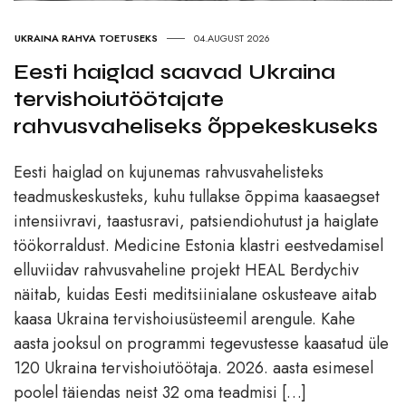
UKRAINA RAHVA TOETUSEKS
04.AUGUST 2026
Eesti haiglad saavad Ukraina
tervishoiutöötajate
rahvusvaheliseks õppekeskuseks
Eesti haiglad on kujunemas rahvusvahelisteks
teadmuskeskusteks, kuhu tullakse õppima kaasaegset
intensiivravi, taastusravi, patsiendiohutust ja haiglate
töökorraldust. Medicine Estonia klastri eestvedamisel
elluviidav rahvusvaheline projekt HEAL Berdychiv
näitab, kuidas Eesti meditsiinialane oskusteave aitab
kaasa Ukraina tervishoiusüsteemil arengule. Kahe
aasta jooksul on programmi tegevustesse kaasatud üle
120 Ukraina tervishoiutöötaja. 2026. aasta esimesel
poolel täiendas neist 32 oma teadmisi […]