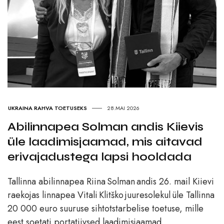
UKRAINA RAHVA TOETUSEKS
28.MAI 2026
Abilinnapea Solman andis Kiievis
üle laadimisjaamad, mis aitavad
erivajadustega lapsi hooldada
Tallinna abilinnapea Riina Solman andis 26. mail Kiievi
raekojas linnapea Vitali Klitško juuresolekul üle Tallinna
20 000 euro suuruse sihtotstarbelise toetuse, mille
eest soetati portatiivsed laadimisjaamad