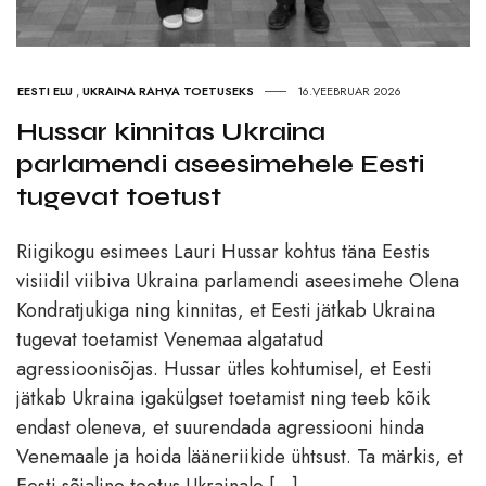
EESTI ELU
,
UKRAINA RAHVA TOETUSEKS
16.VEEBRUAR 2026
Hussar kinnitas Ukraina
parlamendi aseesimehele Eesti
tugevat toetust
Riigikogu esimees Lauri Hussar kohtus täna Eestis
visiidil viibiva Ukraina parlamendi aseesimehe Olena
Kondratjukiga ning kinnitas, et Eesti jätkab Ukraina
tugevat toetamist Venemaa algatatud
agressioonisõjas. Hussar ütles kohtumisel, et Eesti
jätkab Ukraina igakülgset toetamist ning teeb kõik
endast oleneva, et suurendada agressiooni hinda
Venemaale ja hoida lääneriikide ühtsust. Ta märkis, et
Eesti sõjaline toetus Ukrainale […]