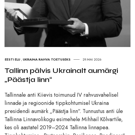
EESTI ELU
,
UKRAINA RAHVA TOETUSEKS
29.MAI 2026
Tallinn pälvis Ukrainalt aumärgi
„Päästja linn“
Tallinnale anti Kiievis toimunud IV rahvusvahelisel
linnade ja regioonide tippkohtumisel Ukraina
presidendi aumärk „Päästja linn“. Tunnustus anti üle
Tallinna Linnavolikogu esimehele Mihhail Kõlvartile,
kes oli aastatel 2019–2024 Tallinna linnapea.