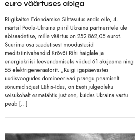
euro väärtuses abiga
Riigikaitse Edendamise Sihtasutus andis eile, 4.
märtsil Poola-Ukraina piiril Ukraina partneritele üle
abisaadetise, mille väärtus on 252 862,05 eurot.
Suurima osa saadetisest moodustasid
meditsiinivahendid Krõvõi Rihi haiglale ja
energiakriisi leevendamiseks viidud 61 akujaama ning
55 elektrigeneraatorit. „Kuigi igapäevastes
uudisvoogudes domineerivad praegu peamiselt
sõnumid sõjast Lähis-Idas, on Eesti julgeoleku
seisukohalt esmatähtis just see, kuidas Ukraina vastu
peab […]