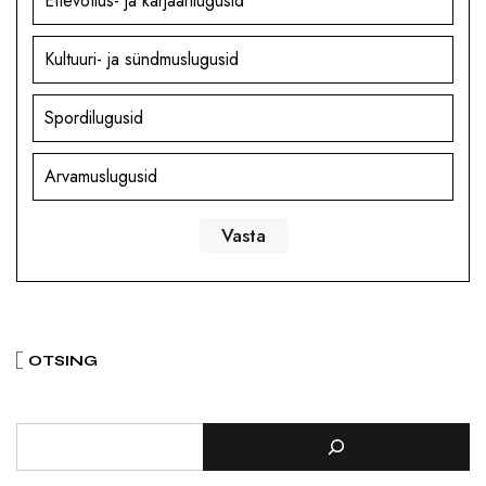
Ettevõtlus- ja karjäärilugusid
Kultuuri- ja sündmuslugusid
Spordilugusid
Arvamuslugusid
OTSING