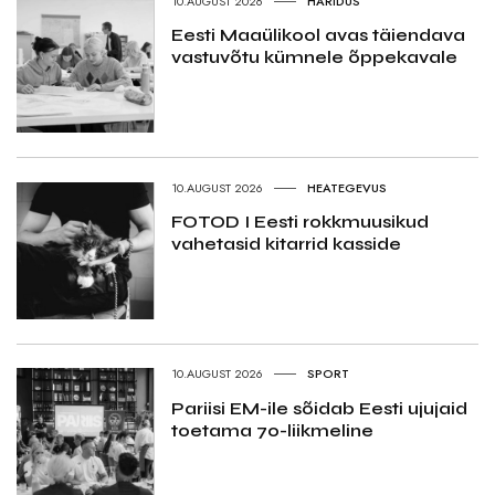
10.AUGUST 2026
HARIDUS
Eesti Maaülikool avas täiendava
vastuvõtu kümnele õppekavale
10.AUGUST 2026
HEATEGEVUS
FOTOD I Eesti rokkmuusikud
vahetasid kitarrid kasside
10.AUGUST 2026
SPORT
Pariisi EM-ile sõidab Eesti ujujaid
toetama 70-liikmeline