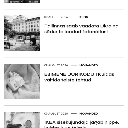
09.AUGUST 2026
KUNST
Tallinnas saab vaadata Ukraina
sõdurite loodud fotonäitust
09.AUGUST 2026
NÕUANDED
ESIMENE ÜÜRIKODU I Kuidas
vältida teiste tehtud
09.AUGUST 2026
NÕUANDED
IKEA sisekujundaja jagab nippe,
kuidas luua toimiv