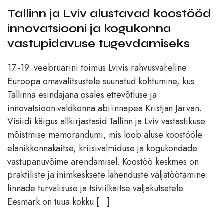
Tallinn ja Lviv alustavad koostööd
innovatsiooni ja kogukonna
vastupidavuse tugevdamiseks
17.-19. veebruarini toimus Lvivis rahvusvaheline
Euroopa omavalitsustele suunatud kohtumine, kus
Tallinna esindajana osales ettevõtluse ja
innovatsioonivaldkonna abilinnapea Kristjan Järvan.
Visiidi käigus allkirjastasid Tallinn ja Lviv vastastikuse
mõistmise memorandumi, mis loob aluse koostööle
elanikkonnakaitse, kriisivalmiduse ja kogukondade
vastupanuvõime arendamisel. Koostöö keskmes on
praktiliste ja inimkesksete lahenduste väljatöötamine
linnade turvalisuse ja tsiviilkaitse väljakutsetele.
Eesmärk on tuua kokku […]