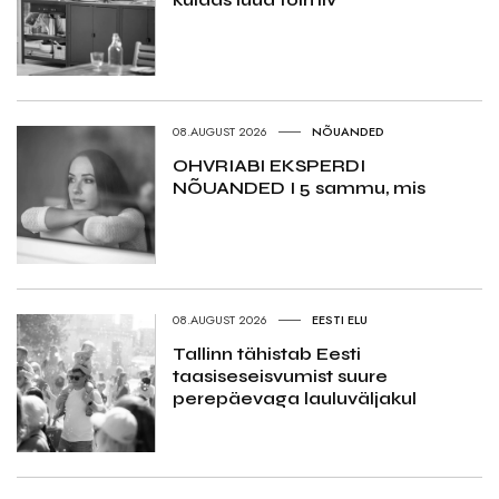
08.AUGUST 2026
NÕUANDED
OHVRIABI EKSPERDI
NÕUANDED I 5 sammu, mis
08.AUGUST 2026
EESTI ELU
Tallinn tähistab Eesti
taasiseseisvumist suure
perepäevaga lauluväljakul