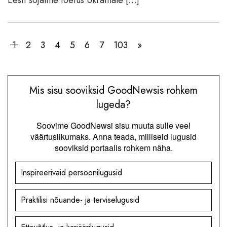
1
2
3
4
5
6
7
103
»
Mis sisu sooviksid GoodNewsis rohkem
lugeda?
Soovime GoodNewsi sisu muuta sulle veel
väärtuslikumaks. Anna teada, milliseid lugusid
sooviksid portaalis rohkem näha.
Inspireerivaid persoonilugusid
Praktilisi nõuande- ja terviselugusid