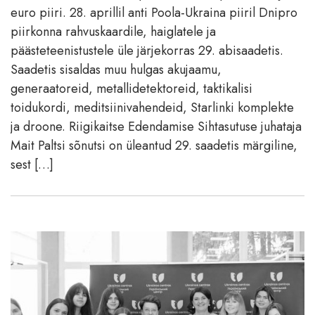
euro piiri. 28. aprillil anti Poola-Ukraina piiril Dnipro
piirkonna rahvuskaardile, haiglatele ja
päästeteenistustele üle järjekorras 29. abisaadetis.
Saadetis sisaldas muu hulgas akujaamu,
generaatoreid, metallidetektoreid, taktikalisi
toidukordi, meditsiinivahendeid, Starlinki komplekte
ja droone. Riigikaitse Edendamise Sihtasutuse juhataja
Mait Paltsi sõnutsi on üleantud 29. saadetis märgiline,
sest […]