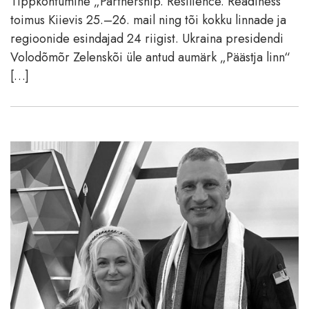
Tippkohtumine „Partnership. Resilience. Readiness“
toimus Kiievis 25.–26. mail ning tõi kokku linnade ja
regioonide esindajad 24 riigist. Ukraina presidendi
Volodõmõr Zelenskõi üle antud aumärk „Päästja linn“
[…]