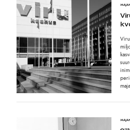
MAJA
Vi
kv
Viru
milj
kasv
suur
inim
peri
maja
MAJA