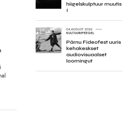
hiigelskulptuur muutis
I
04.AUGUST 2026
KULTUURIPEEGEL
Pärnu Fideofest uuris
kehakeskset
a
audiovisuaalset
loomingut
i
mal