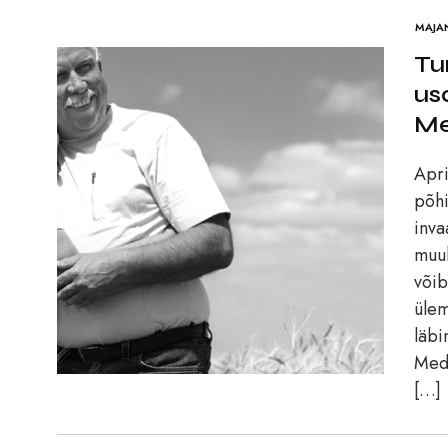
MAJA
Tu
us
Me
Apri
põhi
inva
muuh
võib
ülem
läbi
Medi
[…]