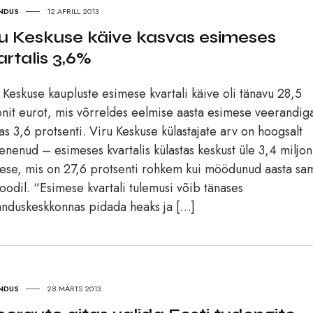
NDUS
12.APRILL 2013
ru Keskuse käive kasvas esimeses
artalis 3,6%
 Keskuse kaupluste esimese kvartali käive oli tänavu 28,5
onit eurot, mis võrreldes eelmise aasta esimese veerandig
as 3,6 protsenti. Viru Keskuse külastajate arv on hoogsalt
enenud – esimeses kvartalis külastas keskust üle 3,4 miljon
ese, mis on 27,6 protsenti rohkem kui möödunud aasta sa
oodil. “Esimese kvartali tulemusi võib tänases
nduskeskkonnas pidada heaks ja […]
NDUS
28.MÄRTS 2013