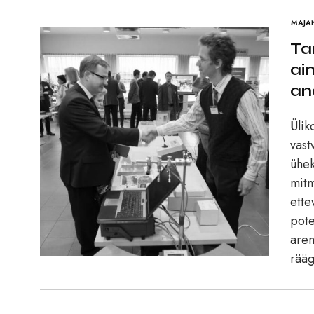
MAJA
Ta
ai
an
Ülik
vast
ühek
mitm
ette
pote
aren
rääg