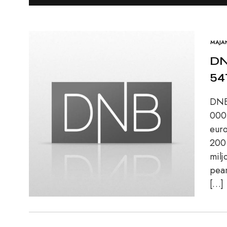
MAJA
DN
54
DNB 
000 
euro
200 
milj
peam
[…]