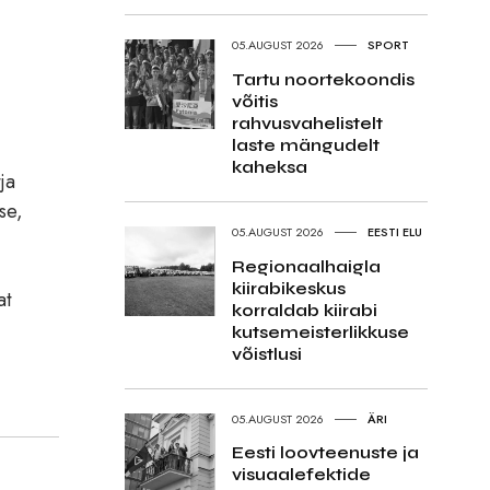
05.AUGUST 2026
SPORT
Tartu noortekoondis
võitis
rahvusvahelistelt
laste mängudelt
kaheksa
ja
se,
05.AUGUST 2026
EESTI ELU
Regionaalhaigla
kiirabikeskus
at
korraldab kiirabi
kutsemeisterlikkuse
võistlusi
05.AUGUST 2026
ÄRI
Eesti loovteenuste ja
visuaalefektide