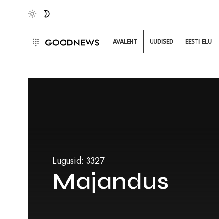
AVALEHT
UUDISED
EESTI ELU
Lugusid: 3327
Majandus