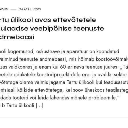
NDUS
24.APRILL 2013
rtu ülikool avas ettevõtetele
nulaadse veebipõhise teenuste
dmebaasi
ooli kogemused, oskusteave ja aparatuur on koondatud
valminud teenuste andmebaasi, mis hõlmab koostöövõimal
sas valdkonnas ja enam kui 60 erineva teenuse juures. „T
etele edukatele koostööprojektidele era- ja avaliku sektor
võtetega oleme valmis jagama Tartu ülikooli kui teadusasut
ntsiaali kõikide ettevõtetega, kel soov üheskoos teadlaste
dada tooteid või leida lahendus mõnele probleemile,“
ib Tartu ülikooli […]