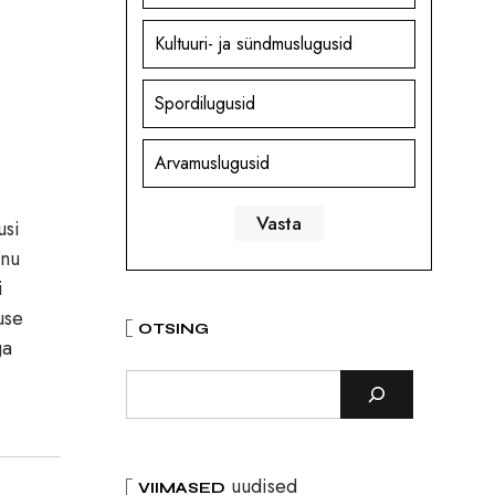
Kultuuri- ja sündmuslugusid
Spordilugusid
Arvamuslugusid
usi
änu
i
use
OTSING
ga
uudised
VIIMASED