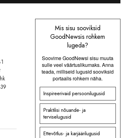
Mis sisu sooviksid
GoodNewsis rohkem
lugeda?
Soovime GoodNewsi sisu muuta
41
sulle veel väärtuslikumaks. Anna
t
teada, milliseid lugusid sooviksid
ehk
portaalis rohkem näha.
,39
Inspireerivaid persoonilugusid
Praktilisi nõuande- ja
terviselugusid
Ettevõtlus- ja karjäärilugusid