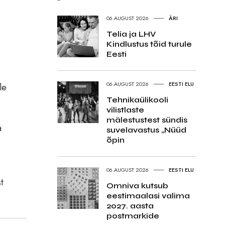
06.AUGUST 2026
ÄRI
Telia ja LHV
Kindlustus tõid turule
Eesti
06.AUGUST 2026
EESTI ELU
le
Tehnikaülikooli
vilistlaste
mälestustest sündis
a
suvelavastus „Nüüd
õpin
06.AUGUST 2026
EESTI ELU
t
Omniva kutsub
eestimaalasi valima
2027. aasta
postmarkide