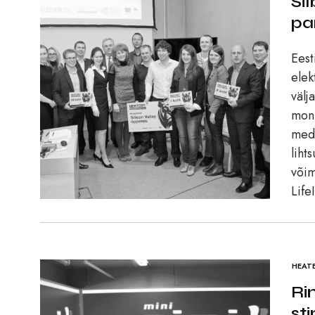
Si
pa
Eest
elek
välj
moni
medi
liht
võim
Life
HEAT
Ri
st