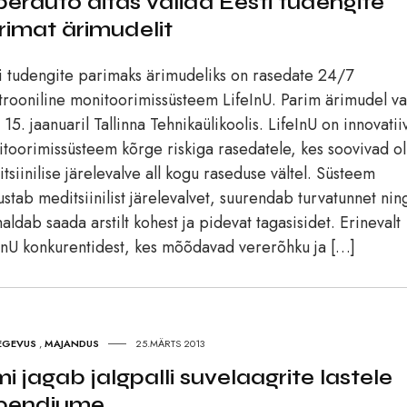
lberauto aitas valida Eesti tudengite
rimat ärimudelit
i tudengite parimaks ärimudeliks on rasedate 24/7
trooniline monitoorimissüsteem LifeInU. Parim ärimudel val
a 15. jaanuaril Tallinna Tehnikaülikoolis. LifeInU on innovati
toorimissüsteem kõrge riskiga rasedatele, kes soovivad ol
tsiinilise järelevalve all kogu raseduse vältel. Süsteem
sustab meditsiinilist järelevalvet, suurendab turvatunnet nin
aldab saada arstilt kohest ja pidevat tagasisidet. Erinevalt
InU konkurentidest, kes mõõdavad vererõhku ja […]
EGEVUS
,
MAJANDUS
25.MÄRTS 2013
mi jagab jalgpalli suvelaagrite lastele
ipendiume