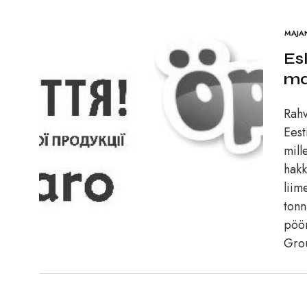
MAJA
Es
ma
Rahv
Eest
mill
hakk
liim
tonn
pöör
Grou