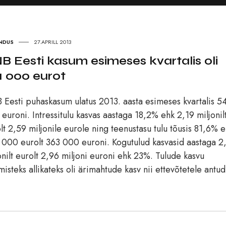
NDUS
27.APRILL 2013
B Eesti kasum esimeses kvartalis oli
1 000 eurot
Eesti puhaskasum ulatus 2013. aasta esimeses kvartalis 5
euroni. Intressitulu kasvas aastaga 18,2% ehk 2,19 miljonil
lt 2,59 miljonile eurole ning teenustasu tulu tõusis 81,6% 
000 eurolt 363 000 euroni. Kogutulud kasvasid aastaga 2
onilt eurolt 2,96 miljoni euroni ehk 23%. Tulude kasvu
isteks allikateks oli ärimahtude kasv nii ettevõtetele antud