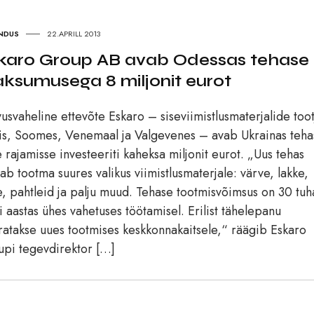
NDUS
22.APRILL 2013
karo Group AB avab Odessas tehase
ksumusega 8 miljonit eurot
usvaheline ettevõte Eskaro – siseviimistlusmaterjalide toot
is, Soomes, Venemaal ja Valgevenes – avab Ukrainas teha
e rajamisse investeeriti kaheksa miljonit eurot. „Uus tehas
ab tootma suures valikus viimistlusmaterjale: värve, lakke,
e, pahtleid ja palju muud. Tehase tootmisvõimsus on 30 tuh
i aastas ühes vahetuses töötamisel. Erilist tähelepanu
atakse uues tootmises keskkonnakaitsele,“ räägib Eskaro
pi tegevdirektor […]