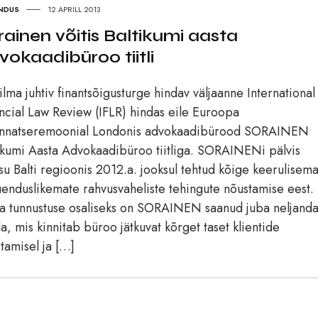
NDUS
12.APRILL 2013
rainen võitis Baltikumi aasta
vokaadibüroo tiitli
lma juhtiv finantsõigusturge hindav väljaanne International
ncial Law Review (IFLR) hindas eile Euroopa
innatseremoonial Londonis advokaadibürood SORAINEN
ikumi Aasta Advokaadibüroo tiitliga. SORAINENi pälvis
su Balti regioonis 2012.a. jooksul tehtud kõige keerulisem
uenduslikemate rahvusvaheliste tehingute nõustamise eest.
 tunnustuse osaliseks on SORAINEN saanud juba neljanda
a, mis kinnitab büroo jätkuvat kõrget taset klientide
tamisel ja […]