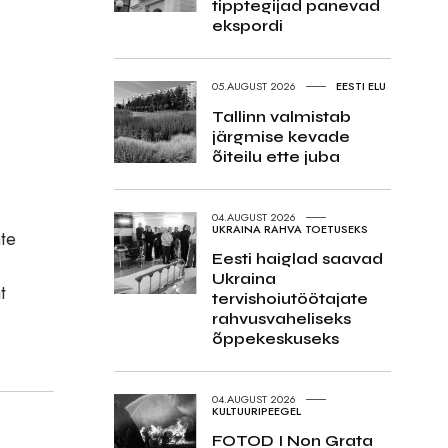
tipptegijad panevad
ekspordi
05.AUGUST 2026
EESTI ELU
Tallinn valmistab
järgmise kevade
õiteilu ette juba
04.AUGUST 2026
UKRAINA RAHVA TOETUSEKS
ate
Eesti haiglad saavad
Ukraina
t
tervishoiutöötajate
rahvusvaheliseks
õppekeskuseks
04.AUGUST 2026
KULTUURIPEEGEL
FOTOD I Non Grata