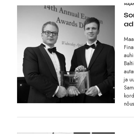
MAJA
So
ad
Maai
Fina
auh
Balt
auta
ja u
Sama
kord
nõus