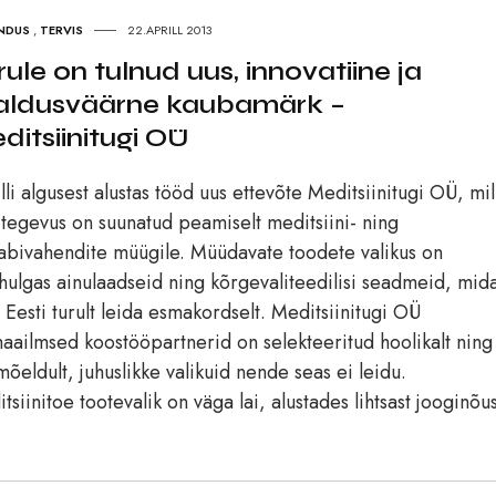
NDUS
,
TERVIS
22.APRILL 2013
rule on tulnud uus, innovatiine ja
aldusväärne kaubamärk –
ditsiinitugi OÜ
lli algusest alustas tööd uus ettevõte Meditsiinitugi OÜ, mil
tegevus on suunatud peamiselt meditsiini- ning
abivahendite müügile. Müüdavate toodete valikus on
ulgas ainulaadseid ning kõrgevaliteedilisi seadmeid, mid
 Eesti turult leida esmakordselt. Meditsiinitugi OÜ
aailmsed koostööpartnerid on selekteeritud hoolikalt ning
mõeldult, juhuslikke valikuid nende seas ei leidu.
tsiinitoe tootevalik on väga lai, alustades lihtsast jooginõus