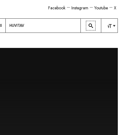
Facebook
Instagram
Youtube
X
RI
HUVITAV
TAVALINE
KESKMINE
SUUR