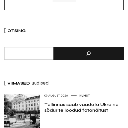
OTSING
uudised
VIIMASED
09.AUGUST 2026
KUNST
Tallinnas saab vaadata Ukraina
sõdurite loodud fotonäitust