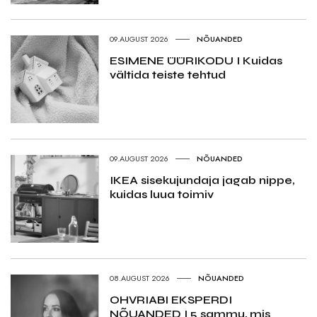
09.AUGUST 2026
NÕUANDED
ESIMENE ÜÜRIKODU I Kuidas
vältida teiste tehtud
09.AUGUST 2026
NÕUANDED
IKEA sisekujundaja jagab nippe,
kuidas luua toimiv
08.AUGUST 2026
NÕUANDED
OHVRIABI EKSPERDI
NÕUANDED I 5 sammu, mis