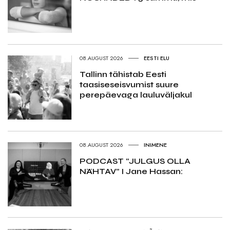
08.AUGUST 2026
EESTI ELU
Tallinn tähistab Eesti
taasiseseisvumist suure
perepäevaga lauluväljakul
08.AUGUST 2026
INIMENE
PODCAST “JULGUS OLLA
NÄHTAV” I Jane Hassan: