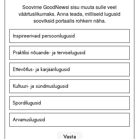
Soovime GoodNewsi sisu muuta sulle veel
väärtuslikumaks. Anna teada, milliseid lugusid
sooviksid portaalis rohkem näha.
Inspireerivaid persoonilugusid
Praktilisi nõuande- ja terviselugusid
Ettevõtlus- ja karjäärilugusid
Kultuuri- ja sündmuslugusid
Spordilugusid
Arvamuslugusid