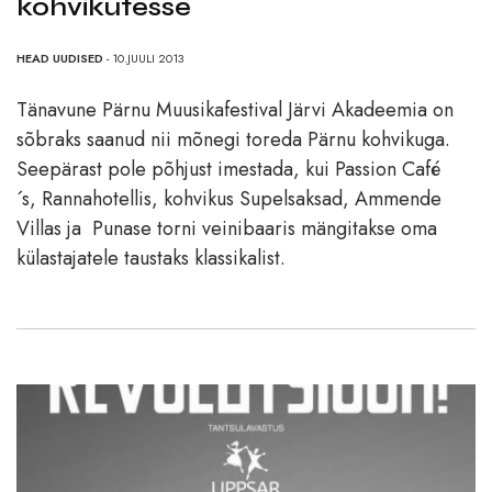
kohvikutesse
HEAD UUDISED
- 10.JUULI 2013
Tänavune Pärnu Muusikafestival Järvi Akadeemia on
sõbraks saanud nii mõnegi toreda Pärnu kohvikuga.
Seepärast pole põhjust imestada, kui Passion Café
´s, Rannahotellis, kohvikus Supelsaksad, Ammende
Villas ja Punase torni veinibaaris mängitakse oma
külastajatele taustaks klassikalist.