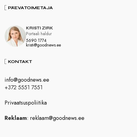
PÄEVATOIMETAJA
KRISTI ZIRK
Portaali haldur
5690 1774
kristi@goodnews.ee
KONTAKT
info@goodnews.ee
+372 5551 7551
Privaatsuspoliitika
Reklaam
:
reklaam@goodnews.ee