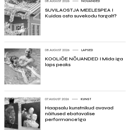
08.AUGUST 2026
NÕUANDED
SUVILAOSTJA MEELESPEA I
Kuidas osta suvekodu targalt?
08.AUGUST 2026
LAPSED
KOOLIÕE NÕUANDED I Mida iga
laps peaks
07.AUGUST 2026
KUNST
Haapsalu kunstnikud avavad
näitused ebatavalise
performance’iga