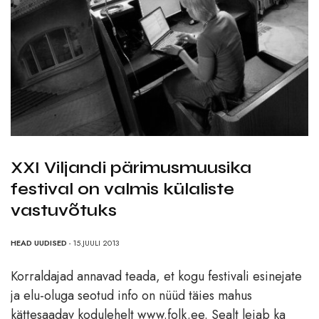
XXI Viljandi pärimusmuusika
festival on valmis külaliste
vastuvõtuks
HEAD UUDISED
- 15.JUULI 2013
Korraldajad annavad teada, et kogu festivali esinejate
ja elu-oluga seotud info on nüüd täies mahus
kättesaadav kodulehelt www.folk.ee. Sealt leiab ka