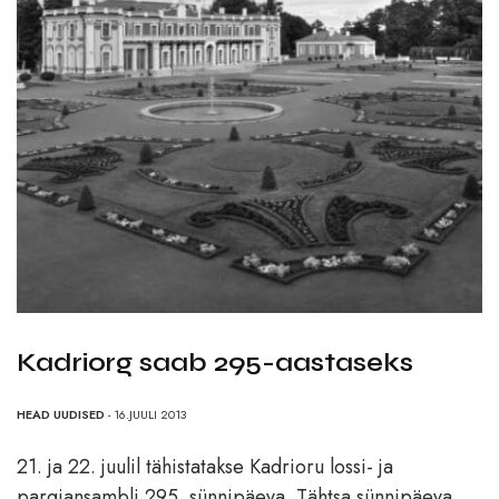
Kadriorg saab 295-aastaseks
HEAD UUDISED
- 16.JUULI 2013
21. ja 22. juulil tähistatakse Kadrioru lossi- ja
pargiansambli 295. sünnipäeva. Tähtsa sünnipäeva