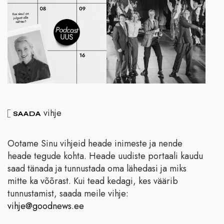
vihje
SAADA
Ootame Sinu vihjeid heade inimeste ja nende
heade tegude kohta. Heade uudiste portaali kaudu
saad tänada ja tunnustada oma lähedasi ja miks
mitte ka võõrast. Kui tead kedagi, kes väärib
tunnustamist, saada meile vihje:
vihje@goodnews.ee