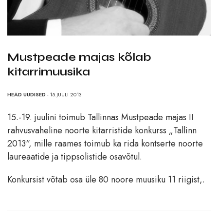
Mustpeade majas kõlab
kitarrimuusika
HEAD UUDISED
- 15.JUULI 2013
15.-19. juulini toimub Tallinnas Mustpeade majas II
rahvusvaheline noorte kitarristide konkurss „Tallinn
2013“, mille raames toimub ka rida kontserte noorte
laureaatide ja tippsolistide osavõtul.
Konkursist võtab osa üle 80 noore muusiku 11 riigist,.