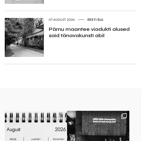
07.AUGUST 2026
EESTI ELU
Pärnu maantee viadukti alused
said tänavakunsti abil