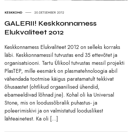
KESKKOND
20.DETSEMBER 2012
GALERII! Keskkonnamess
Elukvaliteet 2012
Keskkonnamess Elukvaliteet 2012 on selleks korraks
läbi. Keskkonnamessil tutvustas end 35 ettevõtet ja
organisatsiooni. Tartu Ülikool tutvustas messil projekti
PlasTEP, mille eesmärk on plasmatehnoloogia abil
vähendada tootmise käigus paratamatult tekkivat
õhusaastet (ohtlikud orgaanilised ühendid,
ebameeldivad lõhnad jne). Kohal oli ka Universal
Stone, mis on loodussõbralik puhastus- ja
poleerimiskivi ja on valmistatud looduslikest
lähteainetest. Ka oli […]