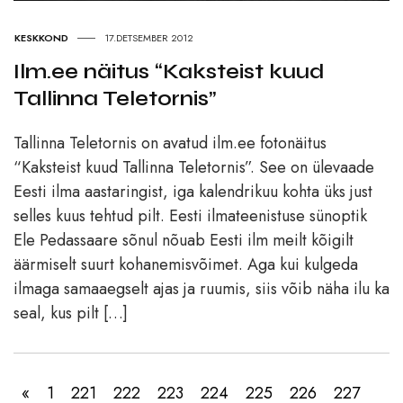
KESKKOND
17.DETSEMBER 2012
Ilm.ee näitus “Kaksteist kuud
Tallinna Teletornis”
Tallinna Teletornis on avatud ilm.ee fotonäitus
“Kaksteist kuud Tallinna Teletornis”. See on ülevaade
Eesti ilma aastaringist, iga kalendrikuu kohta üks just
selles kuus tehtud pilt. Eesti ilmateenistuse sünoptik
Ele Pedassaare sõnul nõuab Eesti ilm meilt kõigilt
äärmiselt suurt kohanemisvõimet. Aga kui kulgeda
ilmaga samaaegselt ajas ja ruumis, siis võib näha ilu ka
seal, kus pilt […]
«
1
221
222
223
224
225
226
227