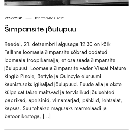
KESKKOND
17.DETSEMBER 2012
Šimpansite jõulupuu
Reedel, 21. detsembril algusega 12.30 on kõik
Tallinna loomaaia šimpansite sõbrad oodatud
loomaaia troopikamajja, et osa saada šimpansite
jõulupuust. Loomaaia šimpansite vader Viasat Nature
kingib Pinole, Bettyle ja Quincyle eluruumi
kaunistuseks igihaljad jõulupuud. Puude alla ja okste
külge sätitakse maitsvad ja tervislikud jõuluehted:
paprikad, apelsinid, viinamarjad, pähklid, lehtsalat,
kapsas. Suu tehakse magusaks marmelaadi ja
batoonikestega, […]