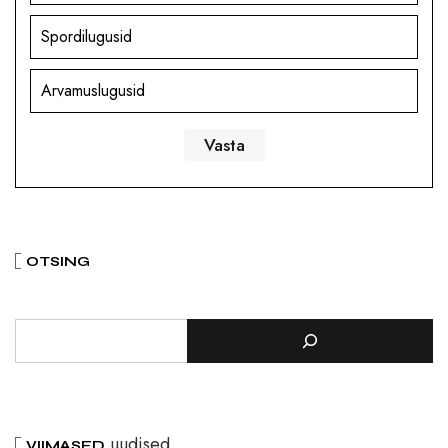
Spordilugusid
Arvamuslugusid
OTSING
uudised
VIIMASED