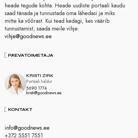
heade tegude kohta. Heade uudiste portaali kaudu
saad tänada ja tunnustada oma lähedasi ja miks
mitte ka võõrast. Kui tead kedagi, kes väärib
tunnustamist, saada meile vihje:
vihje@goodnews.ee
PÄEVATOIMETAJA
KRISTI ZIRK
Portaali haldur
5690 1774
kristi@goodnews.ee
KONTAKT
info@goodnews.ee
+372 5551 7551