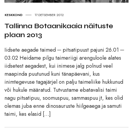
KESKKOND
17.DETSEMBER 2012
Tallinna Botaanikaaia näituste
plaan 2013
Iidsete aegade taimed ─ pitsatipuust pajuni 26.01 ─
03.02 Heidame pilgu taimeriigi arenguloole alates
iidsetest aegadest, kui inimese jalg polnud veel
maapinda puutunud kuni tänapäevani, kus
inimtegevuse tagajärjel on palju taimeliike hukkunud
või hukule määratud. Tutvustame ebatavalisi taimi
nagu pitsatipuu, soomuspuu, sammaspuu jt, kes olid
olemas juba enne dinosauruste hiilgeaega ja samuti
taimi, kes elasid […]