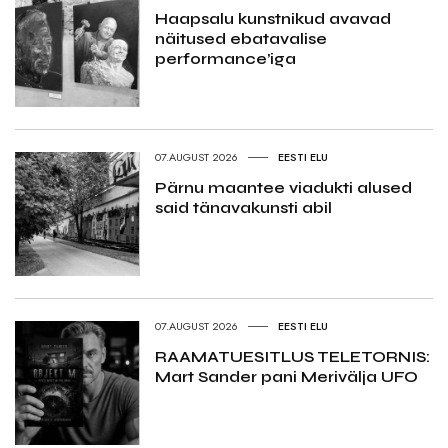
Haapsalu kunstnikud avavad
näitused ebatavalise
performance’iga
07.AUGUST 2026
EESTI ELU
Pärnu maantee viadukti alused
said tänavakunsti abil
07.AUGUST 2026
EESTI ELU
RAAMATUESITLUS TELETORNIS:
Mart Sander pani Merivälja UFO