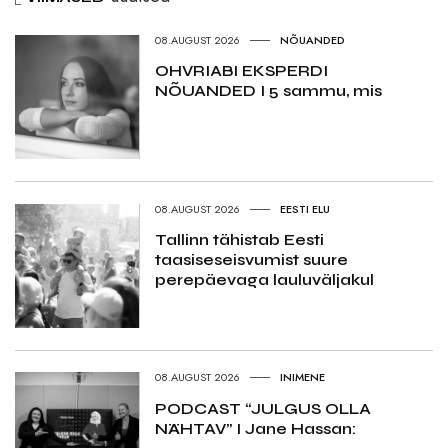
08.AUGUST 2026
NÕUANDED
OHVRIABI EKSPERDI
NÕUANDED I 5 sammu, mis
08.AUGUST 2026
EESTI ELU
Tallinn tähistab Eesti
taasiseseisvumist suure
perepäevaga lauluväljakul
08.AUGUST 2026
INIMENE
PODCAST “JULGUS OLLA
NÄHTAV” I Jane Hassan: