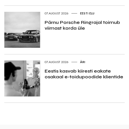
07.AUGUST 2026
EESTI ELU
Pärnu Porsche Ringrajal toimub
viimast korda üle
07.AUGUST 2026
ÄRI
Eestis kasvab kiiresti eakate
osakaal e-toidupoodide klientide