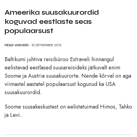
Ameerika suusakuurordid
koguvad eestlaste seas
populaarsust
HEAD UUDISED
- 10.DETSEMBER 2013
Baltikumi juhtiva reisibüroo Estraveli hinnangul
eelistavad eestlased suusareisideks jätkuvalt enim
Soome ja Austria suusakuurorte. Nende kõrval on aga
viimastel aastatel populaarsust kogunud ka USA
suusakuurordid.
Soome suusakeskustest on eelistatuimad Himos, Tahko
ja Levi..