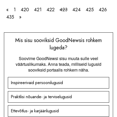
«
1
420
421
422
423
424
425
426
435
»
Mis sisu sooviksid GoodNewsis rohkem
lugeda?
Soovime GoodNewsi sisu muuta sulle veel
väärtuslikumaks. Anna teada, milliseid lugusid
sooviksid portaalis rohkem näha.
Inspireerivaid persoonilugusid
Praktilisi nõuande- ja terviselugusid
Ettevõtlus- ja karjäärilugusid