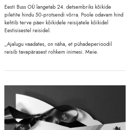
Eesti Buss OÜ langetab 24. detsembriks kõikide
piletite hindu 50-protsendi võrra. Poole odavam hind
kehtib terve päev kõikidele reisijatele kõikidel
Eestisisestel reisidel.
„Ajalugu vaadates, on näha, et pühadeperioodil
reisib tavapärasest rohkem inimesi. Meie.