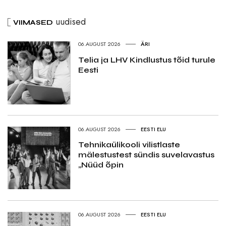
uudised
VIIMASED
06.AUGUST 2026
ÄRI
Telia ja LHV Kindlustus tõid turule
Eesti
06.AUGUST 2026
EESTI ELU
Tehnikaülikooli vilistlaste
mälestustest sündis suvelavastus
„Nüüd õpin
06.AUGUST 2026
EESTI ELU