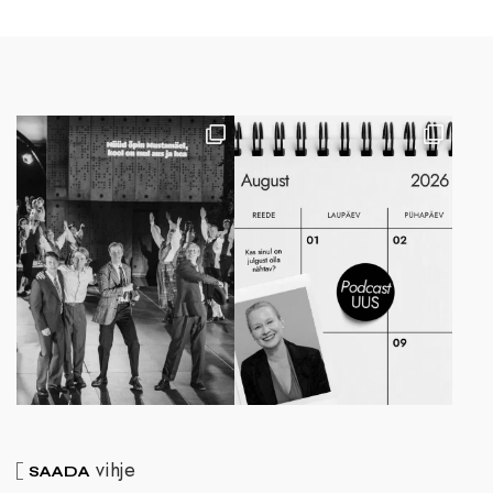
vihje
SAADA