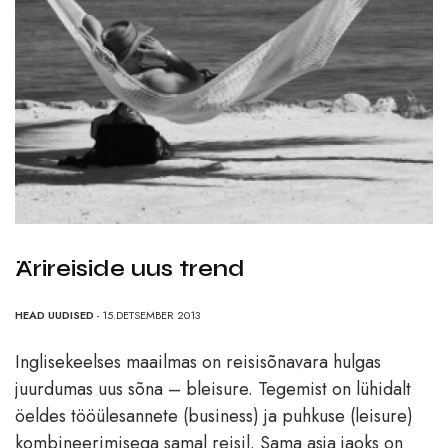
Ärireiside uus trend
HEAD UUDISED
- 15.DETSEMBER 2013
Inglisekeelses maailmas on reisisõnavara hulgas
juurdumas uus sõna – bleisure. Tegemist on lühidalt
öeldes tööülesannete (business) ja puhkuse (leisure)
kombineerimisega samal reisil. Sama asja jaoks on