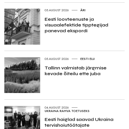
05.AUGUST 2026
ÄRI
Eesti loovteenuste ja
visuaalefektide tipptegijad
panevad ekspordi
05.AUGUST 2026
EESTI ELU
Tallinn valmistab järgmise
kevade õiteilu ette juba
04.AUGUST 2026
UKRAINA RAHVA TOETUSEKS
Eesti haiglad saavad Ukraina
tervishoiutöötajate