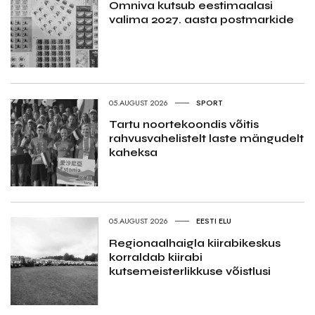
Omniva kutsub eestimaalasi
valima 2027. aasta postmarkide
05.AUGUST 2026
SPORT
Tartu noortekoondis võitis
rahvusvahelistelt laste mängudelt
kaheksa
05.AUGUST 2026
EESTI ELU
Regionaalhaigla kiirabikeskus
korraldab kiirabi
kutsemeisterlikkuse võistlusi