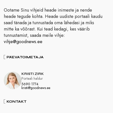
Ootame Sinu vihjeid heade inimeste ja nende
heade tegude kohta. Heade uudiste portaali kaudu
saad tänada ja tunnustada oma lähedasi ja miks
mitte ka võõrast. Kui tead kedagi, kes väärib
tunnustamist, saada meile vihje:
vihje@goodnews.ee
PÄEVATOIMETAJA
KRISTI ZIRK
Portaali haldur
5690 1774
kristi@goodnews.ee
KONTAKT