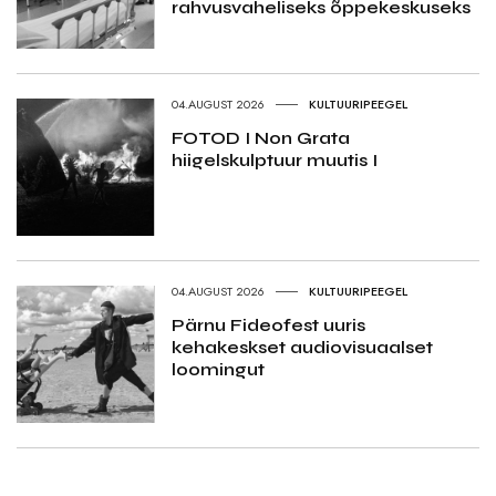
rahvusvaheliseks õppekeskuseks
04.AUGUST 2026
KULTUURIPEEGEL
FOTOD I Non Grata
hiigelskulptuur muutis I
04.AUGUST 2026
KULTUURIPEEGEL
Pärnu Fideofest uuris
kehakeskset audiovisuaalset
loomingut