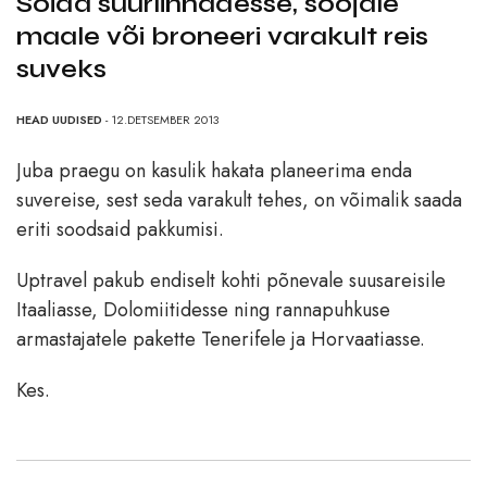
Sõida suurlinnadesse, soojale
maale või broneeri varakult reis
suveks
HEAD UUDISED
- 12.DETSEMBER 2013
Juba praegu on kasulik hakata planeerima enda
suvereise, sest seda varakult tehes, on võimalik saada
eriti soodsaid pakkumisi.
Uptravel pakub endiselt kohti põnevale suusareisile
Itaaliasse, Dolomiitidesse ning rannapuhkuse
armastajatele pakette Tenerifele ja Horvaatiasse.
Kes.