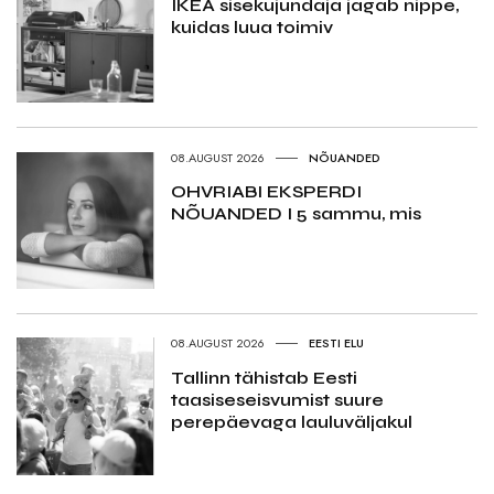
IKEA sisekujundaja jagab nippe,
kuidas luua toimiv
08.AUGUST 2026
NÕUANDED
OHVRIABI EKSPERDI
NÕUANDED I 5 sammu, mis
08.AUGUST 2026
EESTI ELU
Tallinn tähistab Eesti
taasiseseisvumist suure
perepäevaga lauluväljakul