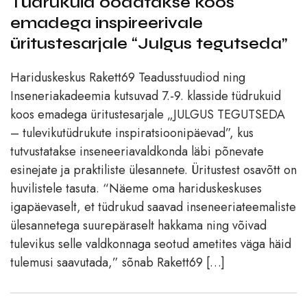
Tüdrukuid oodatakse koos
emadega inspireerivale
üritustesarjale “Julgus tegutseda”
Hariduskeskus Rakett69 Teadusstuudiod ning
Inseneriakadeemia kutsuvad 7.-9. klasside tüdrukuid
koos emadega üritustesarjale „JULGUS TEGUTSEDA
– tulevikutüdrukute inspiratsioonipäevad”, kus
tutvustatakse inseneeriavaldkonda läbi põnevate
esinejate ja praktiliste ülesannete. Üritustest osavõtt on
huvilistele tasuta. “Näeme oma hariduskeskuses
igapäevaselt, et tüdrukud saavad inseneeriateemaliste
ülesannetega suurepäraselt hakkama ning võivad
tulevikus selle valdkonnaga seotud ametites väga häid
tulemusi saavutada,” sõnab Rakett69 […]