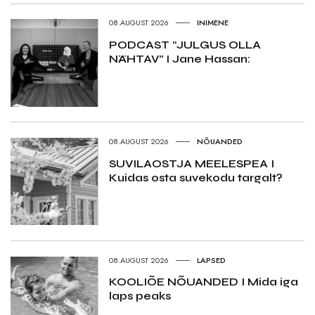
08.AUGUST 2026
INIMENE
PODCAST “JULGUS OLLA
NÄHTAV” I Jane Hassan:
08.AUGUST 2026
NÕUANDED
SUVILAOSTJA MEELESPEA I
Kuidas osta suvekodu targalt?
08.AUGUST 2026
LAPSED
KOOLIÕE NÕUANDED I Mida iga
laps peaks