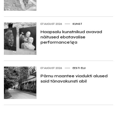
07.AUGUST 2026
KUNST
Haapsalu kunstnikud avavad
näitused ebatavalise
performance’iga
07.AUGUST 2026
EESTI ELU
Pärnu maantee viadukti alused
said tänavakunsti abil