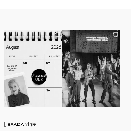
vihje
SAADA