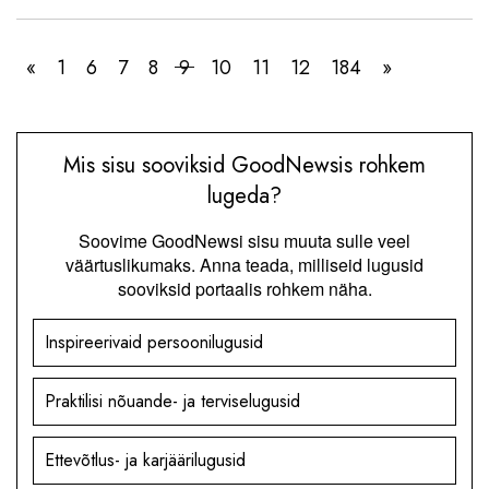
«
1
6
7
8
9
10
11
12
184
»
Mis sisu sooviksid GoodNewsis rohkem
lugeda?
Soovime GoodNewsi sisu muuta sulle veel
väärtuslikumaks. Anna teada, milliseid lugusid
sooviksid portaalis rohkem näha.
Inspireerivaid persoonilugusid
Praktilisi nõuande- ja terviselugusid
Ettevõtlus- ja karjäärilugusid