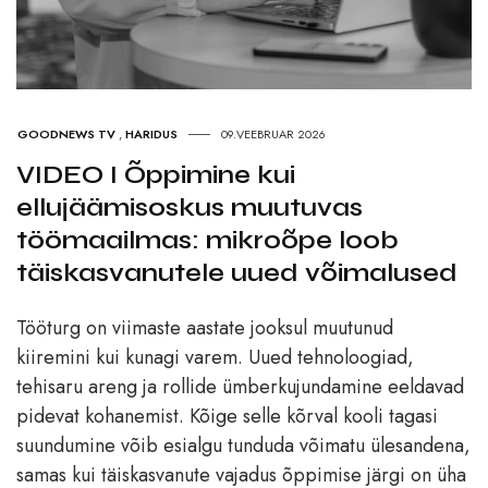
GOODNEWS TV
,
HARIDUS
09.VEEBRUAR 2026
VIDEO I Õppimine kui
ellujäämisoskus muutuvas
töömaailmas: mikroõpe loob
täiskasvanutele uued võimalused
Tööturg on viimaste aastate jooksul muutunud
kiiremini kui kunagi varem. Uued tehnoloogiad,
tehisaru areng ja rollide ümberkujundamine eeldavad
pidevat kohanemist. Kõige selle kõrval kooli tagasi
suundumine võib esialgu tunduda võimatu ülesandena,
samas kui täiskasvanute vajadus õppimise järgi on üha