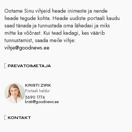
Ootame Sinu vihjeid heade inimeste ja nende
heade tegude kohta. Heade uudiste portaali kaudu
saad tänada ja tunnustada oma lähedasi ja miks
mitte ka võõrast. Kui tead kedagi, kes väärib
tunnustamist, saada meile vihje:
vihje@goodnews.ee
PÄEVATOIMETAJA
KRISTI ZIRK
Portaali haldur
5690 1774
kristi@goodnews.ee
KONTAKT