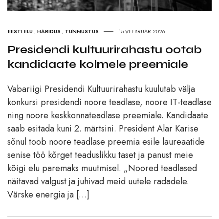
EESTI ELU
,
HARIDUS
,
TUNNUSTUS
15.VEEBRUAR 2026
Presidendi kultuurirahastu ootab
kandidaate kolmele preemiale
Vabariigi Presidendi Kultuurirahastu kuulutab välja
konkursi presidendi noore teadlase, noore IT-teadlase
ning noore keskkonnateadlase preemiale. Kandidaate
saab esitada kuni 2. märtsini. President Alar Karise
sõnul toob noore teadlase preemia esile laureaatide
senise töö kõrget teaduslikku taset ja panust meie
kõigi elu paremaks muutmisel. „Noored teadlased
näitavad valgust ja juhivad meid uutele radadele.
Värske energia ja […]