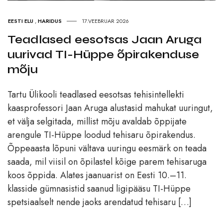
EESTI ELU
,
HARIDUS
17.VEEBRUAR 2026
Teadlased eesotsas Jaan Aruga
uurivad TI-Hüppe õpirakenduse
mõju
Tartu Ülikooli teadlased eesotsas tehisintellekti
kaasprofessori Jaan Aruga alustasid mahukat uuringut,
et välja selgitada, millist mõju avaldab õppijate
arengule TI-Hüppe loodud tehisaru õpirakendus.
Õppeaasta lõpuni vältava uuringu eesmärk on teada
saada, mil viisil on õpilastel kõige parem tehisaruga
koos õppida. Alates jaanuarist on Eesti 10.–11.
klasside gümnasistid saanud ligipääsu TI-Hüppe
spetsiaalselt nende jaoks arendatud tehisaru […]