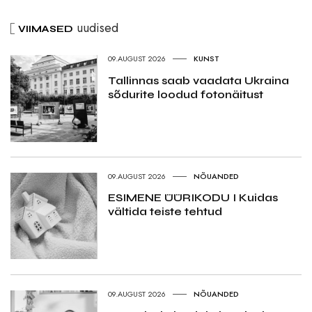
uudised
VIIMASED
09.AUGUST 2026
KUNST
Tallinnas saab vaadata Ukraina
sõdurite loodud fotonäitust
09.AUGUST 2026
NÕUANDED
ESIMENE ÜÜRIKODU I Kuidas
vältida teiste tehtud
09.AUGUST 2026
NÕUANDED