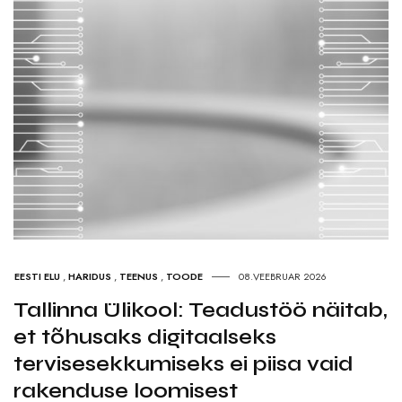
EESTI ELU
,
HARIDUS
,
TEENUS
,
TOODE
08.VEEBRUAR 2026
Tallinna Ülikool: Teadustöö näitab,
et tõhusaks digitaalseks
tervisesekkumiseks ei piisa vaid
rakenduse loomisest