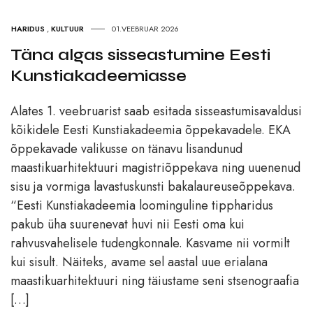
HARIDUS
,
KULTUUR
01.VEEBRUAR 2026
Täna algas sisseastumine Eesti
Kunstiakadeemiasse
Alates 1. veebruarist saab esitada sisseastumisavaldusi
kõikidele Eesti Kunstiakadeemia õppekavadele. EKA
õppekavade valikusse on tänavu lisandunud
maastikuarhitektuuri magistriõppekava ning uuenenud
sisu ja vormiga lavastuskunsti bakalaureuseõppekava.
“Eesti Kunstiakadeemia loominguline tippharidus
pakub üha suurenevat huvi nii Eesti oma kui
rahvusvahelisele tudengkonnale. Kasvame nii vormilt
kui sisult. Näiteks, avame sel aastal uue erialana
maastikuarhitektuuri ning täiustame seni stsenograafia
[…]