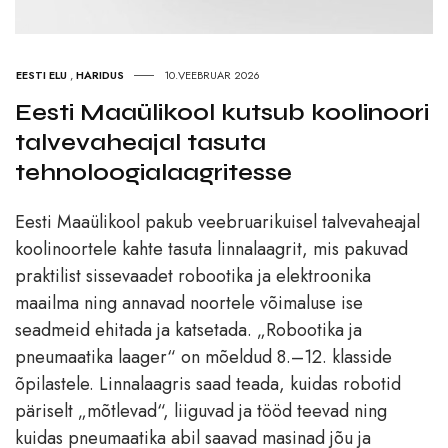
EESTI ELU
,
HARIDUS
10.VEEBRUAR 2026
Eesti Maaülikool kutsub koolinoori
talvevaheajal tasuta
tehnoloogialaagritesse
Eesti Maaülikool pakub veebruarikuisel talvevaheajal
koolinoortele kahte tasuta linnalaagrit, mis pakuvad
praktilist sissevaadet robootika ja elektroonika
maailma ning annavad noortele võimaluse ise
seadmeid ehitada ja katsetada. „Robootika ja
pneumaatika laager“ on mõeldud 8.–12. klasside
õpilastele. Linnalaagris saad teada, kuidas robotid
päriselt „mõtlevad“, liiguvad ja tööd teevad ning
kuidas pneumaatika abil saavad masinad jõu ja