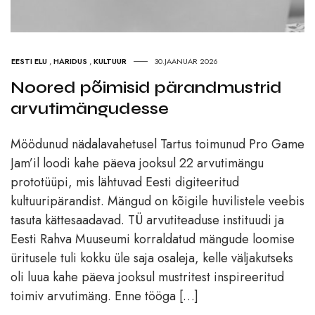
EESTI ELU
,
HARIDUS
,
KULTUUR
30.JAANUAR 2026
Noored põimisid pärandmustrid
arvutimängudesse
Möödunud nädalavahetusel Tartus toimunud Pro Game
Jam’il loodi kahe päeva jooksul 22 arvutimängu
prototüüpi, mis lähtuvad Eesti digiteeritud
kultuuripärandist. Mängud on kõigile huvilistele veebis
tasuta kättesaadavad. TÜ arvutiteaduse instituudi ja
Eesti Rahva Muuseumi korraldatud mängude loomise
üritusele tuli kokku üle saja osaleja, kelle väljakutseks
oli luua kahe päeva jooksul mustritest inspireeritud
toimiv arvutimäng. Enne tööga […]