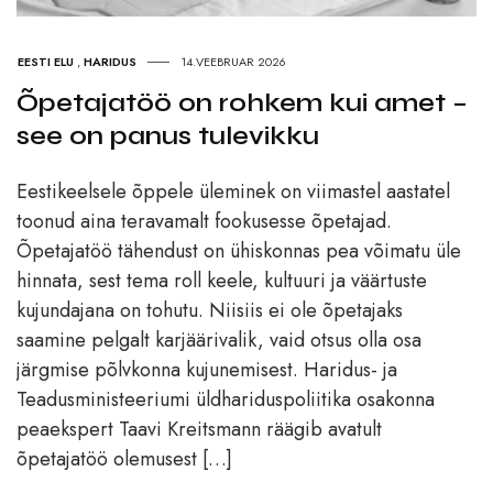
EESTI ELU
,
HARIDUS
14.VEEBRUAR 2026
Õpetajatöö on rohkem kui amet –
see on panus tulevikku
Eestikeelsele õppele üleminek on viimastel aastatel
toonud aina teravamalt fookusesse õpetajad.
Õpetajatöö tähendust on ühiskonnas pea võimatu üle
hinnata, sest tema roll keele, kultuuri ja väärtuste
kujundajana on tohutu. Niisiis ei ole õpetajaks
saamine pelgalt karjäärivalik, vaid otsus olla osa
järgmise põlvkonna kujunemisest. Haridus- ja
Teadusministeeriumi üldhariduspoliitika osakonna
peaekspert Taavi Kreitsmann räägib avatult
õpetajatöö olemusest […]