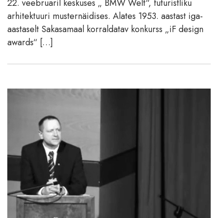
22. veebruaril keskuses „ BMW Welt“, futuristliku
arhitektuuri musternäidises. Alates 1953. aastast iga-
aastaselt Sakasamaal korraldatav konkurss „iF design
awards“ […]