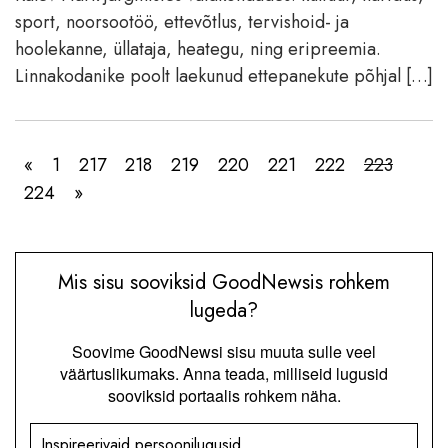
sport, noorsootöö, ettevõtlus, tervishoid- ja
hoolekanne, üllataja, heategu, ning eripreemia.
Linnakodanike poolt laekunud ettepanekute põhjal […]
«
1
217
218
219
220
221
222
223
224
»
Mis sisu sooviksid GoodNewsis rohkem
lugeda?
Soovime GoodNewsi sisu muuta sulle veel
väärtuslikumaks. Anna teada, milliseid lugusid
sooviksid portaalis rohkem näha.
Inspireerivaid persoonilugusid