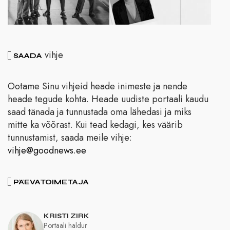
vihje
SAADA
Ootame Sinu vihjeid heade inimeste ja nende
heade tegude kohta. Heade uudiste portaali kaudu
saad tänada ja tunnustada oma lähedasi ja miks
mitte ka võõrast. Kui tead kedagi, kes väärib
tunnustamist, saada meile vihje:
vihje@goodnews.ee
PÄEVATOIMETAJA
KRISTI ZIRK
Portaali haldur