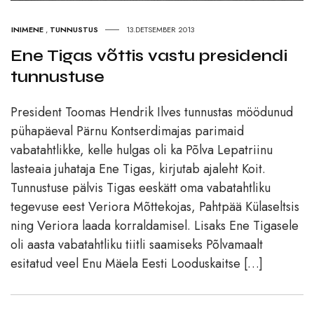
INIMENE
,
TUNNUSTUS
13.DETSEMBER 2013
Ene Tigas võttis vastu presidendi
tunnustuse
President Toomas Hendrik Ilves tunnustas möödunud
pühapäeval Pärnu Kontserdimajas parimaid
vabatahtlikke, kelle hulgas oli ka Põlva Lepatriinu
lasteaia juhataja Ene Tigas, kirjutab ajaleht Koit.
Tunnustuse pälvis Tigas eeskätt oma vabatahtliku
tegevuse eest Veriora Mõttekojas, Pahtpää Külaseltsis
ning Veriora laada korraldamisel. Lisaks Ene Tigasele
oli aasta vabatahtliku tiitli saamiseks Põlvamaalt
esitatud veel Enu Mäela Eesti Looduskaitse […]