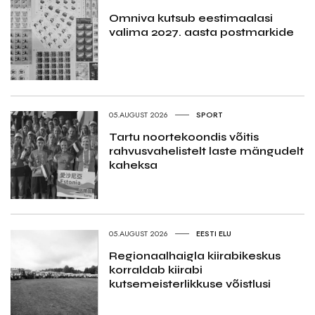
Omniva kutsub eestimaalasi
valima 2027. aasta postmarkide
05.AUGUST 2026
SPORT
Tartu noortekoondis võitis
rahvusvahelistelt laste mängudelt
kaheksa
05.AUGUST 2026
EESTI ELU
Regionaalhaigla kiirabikeskus
korraldab kiirabi
kutsemeisterlikkuse võistlusi