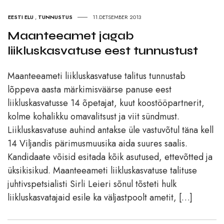
EESTI ELU
,
TUNNUSTUS
11.DETSEMBER 2013
Maanteeamet jagab
liikluskasvatuse eest tunnustust
Maanteeameti liikluskasvatuse talitus tunnustab
lõppeva aasta märkimisväärse panuse eest
liikluskasvatusse 14 õpetajat, kuut koostööpartnerit,
kolme kohalikku omavalitsust ja viit sündmust.
Liikluskasvatuse auhind antakse üle vastuvõtul täna kell
14 Viljandis pärimusmuusika aida suures saalis.
Kandidaate võisid esitada kõik asutused, ettevõtted ja
üksikisikud. Maanteeameti liikluskasvatuse talituse
juhtivspetsialisti Sirli Leieri sõnul tõsteti hulk
liikluskasvatajaid esile ka väljastpoolt ametit, […]