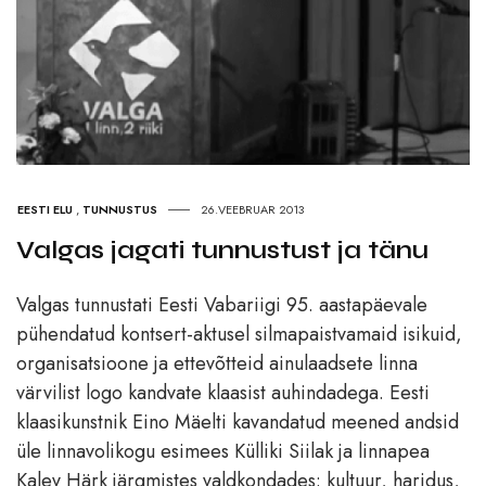
EESTI ELU
,
TUNNUSTUS
26.VEEBRUAR 2013
Valgas jagati tunnustust ja tänu
Valgas tunnustati Eesti Vabariigi 95. aastapäevale
pühendatud kontsert-aktusel silmapaistvamaid isikuid,
organisatsioone ja ettevõtteid ainulaadsete linna
värvilist logo kandvate klaasist auhindadega. Eesti
klaasikunstnik Eino Mäelti kavandatud meened andsid
üle linnavolikogu esimees Külliki Siilak ja linnapea
Kalev Härk järgmistes valdkondades: kultuur, haridus,