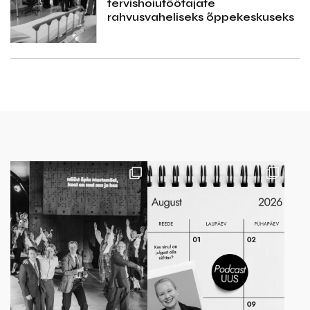
tervishoiutöötajate
rahvusvaheliseks õppekeskuseks