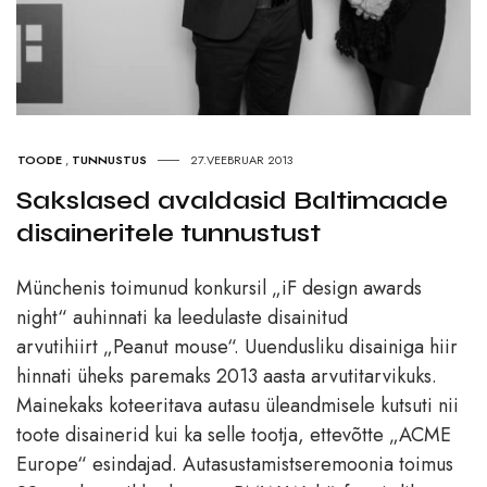
TOODE
,
TUNNUSTUS
27.VEEBRUAR 2013
Sakslased avaldasid Baltimaade
disaineritele tunnustust
Münchenis toimunud konkursil „iF design awards
night“ auhinnati ka leedulaste disainitud
arvutihiirt „Peanut mouse“. Uuendusliku disainiga hiir
hinnati üheks paremaks 2013 aasta arvutitarvikuks.
Mainekaks koteeritava autasu üleandmisele kutsuti nii
toote disainerid kui ka selle tootja, ettevõtte „ACME
Europe“ esindajad. Autasustamistseremoonia toimus