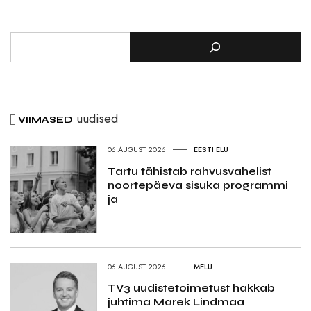
uudised
VIIMASED
06.AUGUST 2026
EESTI ELU
Tartu tähistab rahvusvahelist
noortepäeva sisuka programmi
ja
06.AUGUST 2026
MELU
TV3 uudistetoimetust hakkab
juhtima Marek Lindmaa