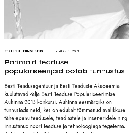
EESTI ELU
,
TUNNUSTUS
16.AUGUST 2013
Parimaid teaduse
populariseerijaid ootab tunnustus
Eesti Teadusagentuur ja Eesti Teaduste Akadeemia
kuulutavad välja Eesti Teaduse Populariseerimise
Auhinna 2013 konkursi. Auhinna eesmärgiks on
tunnustada neid, kes on edukalt tõmmanud avalikkuse
tähelepanu teadusele, teadlastele ja inseneridele ning
innustanud noori teaduse ja tehnoloogiaga tegelema.