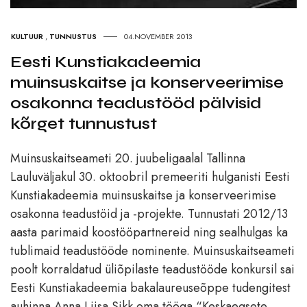
KULTUUR
,
TUNNUSTUS
04.NOVEMBER 2013
Eesti Kunstiakadeemia
muinsuskaitse ja konserveerimise
osakonna teadustööd pälvisid
kõrget tunnustust
Muinsuskaitseameti 20. juubeligaalal Tallinna
Lauluväljakul 30. oktoobril premeeriti hulganisti Eesti
Kunstiakadeemia muinsuskaitse ja konserveerimise
osakonna teadustöid ja -projekte. Tunnustati 2012/13
aasta parimaid koostööpartnereid ning sealhulgas ka
tublimaid teadustööde nominente. Muinsuskaitseameti
poolt korraldatud üliõpilaste teadustööde konkursil sai
Eesti Kunstiakadeemia bakalaureuseõppe tudengitest
auhinna Anna Liisa Sikk oma tööga “Keskaegsete