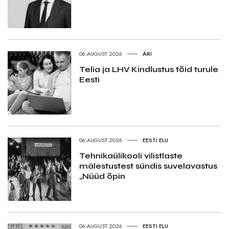
06.AUGUST 2026
ÄRI
Telia ja LHV Kindlustus tõid turule
Eesti
06.AUGUST 2026
EESTI ELU
Tehnikaülikooli vilistlaste
mälestustest sündis suvelavastus
„Nüüd õpin
06.AUGUST 2026
EESTI ELU