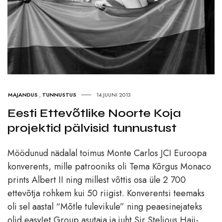
MAJANDUS
,
TUNNUSTUS
14.JUUNI 2013
Eesti Ettevõtlike Noorte Koja
projektid pälvisid tunnustust
Möödunud nädalal toimus Monte Carlos JCI Euroopa
konverents, mille patrooniks oli Tema Kõrgus Monaco
prints Albert II ning millest võttis osa üle 2 700
ettevõtja rohkem kui 50 riigist. Konverentsi teemaks
oli sel aastal “Mõtle tulevikule” ning peaesinejateks
olid easyJet Group asutaja ja juht Sir Stelious Haij-