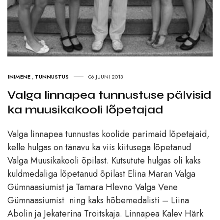
INIMENE
,
TUNNUSTUS
06.JUUNI 2013
Valga linnapea tunnustuse pälvisid
ka muusikakooli lõpetajad
Valga linnapea tunnustas koolide parimaid lõpetajaid,
kelle hulgas on tänavu ka viis kiitusega lõpetanud
Valga Muusikakooli õpilast. Kutsutute hulgas oli kaks
kuldmedaliga lõpetanud õpilast Elina Maran Valga
Gümnaasiumist ja Tamara Hlevno Valga Vene
Gümnaasiumist ning kaks hõbemedalisti – Liina
Abolin ja Jekaterina Troitskaja. Linnapea Kalev Härk