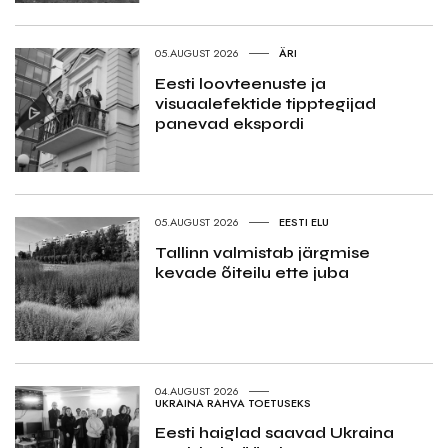
05.AUGUST 2026
ÄRI
Eesti loovteenuste ja
visuaalefektide tipptegijad
panevad ekspordi
05.AUGUST 2026
EESTI ELU
Tallinn valmistab järgmise
kevade õiteilu ette juba
04.AUGUST 2026
UKRAINA RAHVA TOETUSEKS
Eesti haiglad saavad Ukraina