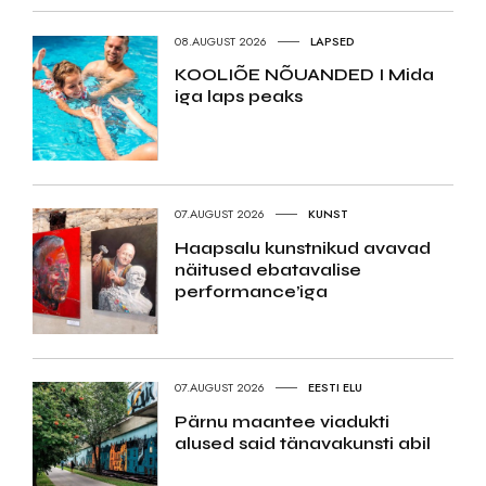
08.AUGUST 2026
LAPSED
KOOLIÕE NÕUANDED I Mida
iga laps peaks
07.AUGUST 2026
KUNST
Haapsalu kunstnikud avavad
näitused ebatavalise
performance’iga
07.AUGUST 2026
EESTI ELU
Pärnu maantee viadukti
alused said tänavakunsti abil