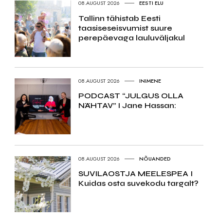
08.AUGUST 2026
EESTI ELU
Tallinn tähistab Eesti
taasiseseisvumist suure
perepäevaga lauluväljakul
08.AUGUST 2026
INIMENE
PODCAST “JULGUS OLLA
NÄHTAV” I Jane Hassan:
08.AUGUST 2026
NÕUANDED
SUVILAOSTJA MEELESPEA I
Kuidas osta suvekodu targalt?