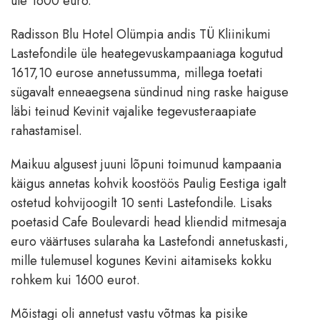
üle 1600 euro.
Radisson Blu Hotel Olümpia andis TÜ Kliinikumi
Lastefondile üle heategevuskampaaniaga kogutud
1617,10 eurose annetussumma, millega toetati
sügavalt enneaegsena sündinud ning raske haiguse
läbi teinud Kevinit vajalike tegevusteraapiate
rahastamisel.
Maikuu algusest juuni lõpuni toimunud kampaania
käigus annetas kohvik koostöös Paulig Eestiga igalt
ostetud kohvijoogilt 10 senti Lastefondile. Lisaks
poetasid Cafe Boulevardi head kliendid mitmesaja
euro väärtuses sularaha ka Lastefondi annetuskasti,
mille tulemusel kogunes Kevini aitamiseks kokku
rohkem kui 1600 eurot.
Mõistagi oli annetust vastu võtmas ka pisike