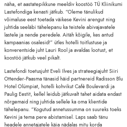
näha, et aastatepikkune meeldiv koostöö TÜ Kliinikumi
Lastefondiga kenasti jätkub. “Oleme tänulikud
võimaluse eest toetada väikese Kevini arengut ning
juhtida seeläbi tähelepanu ka teistele abivajavatele
lastele ja nende peredele. Aitäh kõigile, kes antud
kampaanias osalesid!” ütles hotelli toitlustuse ja
konverentside juht Lauri Rool ja avaldas lootust, et
koostöö jätkub veel pikalt.
Lastefondi toetusjuht Eveli Ilves ja strateegiajuht Siiri
Ottender-Paasma tänasid häid partnereid Radisson Blu
Hotel Olümpiat, hotelli kohvikut Cafè Boulevardi ja
Paulig Eestit, kellel leidub jätkuvalt tahet aidata endast
nõrgemaid ning juhtida sellele ka oma klientide
tähelepanu. “Kogutud annetussumma on suureks toeks
Kevini ja tema pere abistamisel. Laps saab tänu
headele annetajatele käia nädalas mitu korda