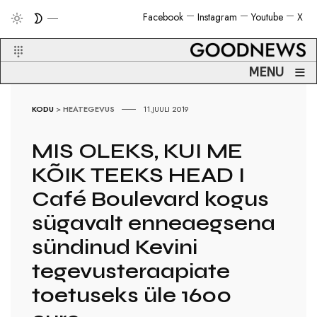
Facebook
Instagram
Youtube
X
≡
MENU
KODU
>
HEATEGEVUS
11.JUULI 2019
MIS OLEKS, KUI ME
KÕIK TEEKS HEAD I
Café Boulevard kogus
sügavalt enneaegsena
sündinud Kevini
tegevusteraapiate
toetuseks üle 1600