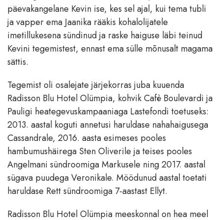
päevakangelane Kevin ise, kes sel ajal, kui tema tubli
ja vapper ema Jaanika rääkis kohalolijatele
imetillukesena sündinud ja raske haiguse läbi teinud
Kevini tegemistest, ennast ema sülle mõnusalt magama
sättis.
Tegemist oli osalejate järjekorras juba kuuenda
Radisson Blu Hotel Olümpia, kohvik Cafè Boulevardi ja
Pauligi heategevuskampaaniaga Lastefondi toetuseks:
2013. aastal koguti annetusi haruldase nahahaigusega
Cassandrale, 2016. aasta esimeses pooles
hambumushäirega Sten Oliverile ja teises pooles
Angelmani sündroomiga Markusele ning 2017. aastal
sügava puudega Veronikale. Möödunud aastal toetati
haruldase Rett sündroomiga 7-aastast Ellyt.
Radisson Blu Hotel Olümpia meeskonnal on hea meel