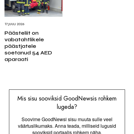
17.JUULI 2026
Päästeliit on
vabatahtlikele
päästjatele
soetanud 54 AED
aparaati
Mis sisu sooviksid GoodNewsis rohkem
lugeda?
Soovime GoodNewsi sisu muuta sulle veel
väärtuslikumaks. Anna teada, milliseid lugusid
sooviksid portaalis rohkem näha.