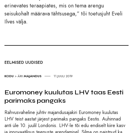
erinevates teraapiates, mis on tema arengu
seisukohalt määrava tähtsusega,” tõi toetusjuht Eveli
Ilves välja.
EELMISED UUDISED
KODU
>
ÄRI
MAJANDUS
11.JUULI 2019
Euromoney kuulutas LHV taas Eesti
parimaks pangaks
Rahvusvaheline juhtiv majandusajakiri Euromoney kuulutas
LHV teist aastat järjest parimaks pangaks Eestis. Auhinnad
anti üle 10. juulil Londonis. LHV-le tõi edu endiselt kiire kasv
ja innovaatilisus teenuste arendamisel. Silma on paistnud ka