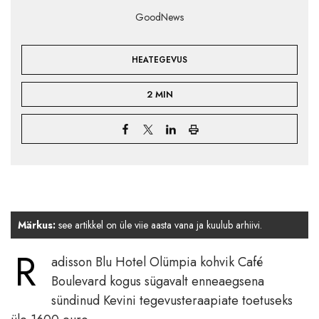
GoodNews
HEATEGEVUS
2 MIN
Märkus:
see artikkel on üle viie aasta vana ja kuulub arhiivi.
R
adisson Blu Hotel Olümpia kohvik Café
Boulevard kogus sügavalt enneaegsena
sündinud Kevini tegevusteraapiate toetuseks