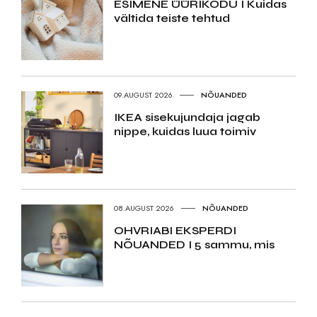
ESIMENE ÜÜRIKODU I Kuidas
vältida teiste tehtud
09.AUGUST 2026
NÕUANDED
IKEA sisekujundaja jagab
nippe, kuidas luua toimiv
08.AUGUST 2026
NÕUANDED
OHVRIABI EKSPERDI
NÕUANDED I 5 sammu, mis