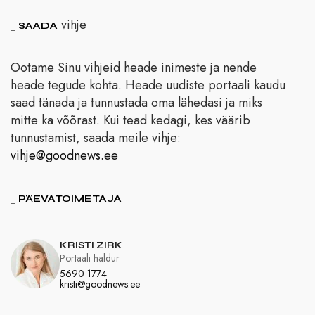
vihje
SAADA
Ootame Sinu vihjeid heade inimeste ja nende
heade tegude kohta. Heade uudiste portaali kaudu
saad tänada ja tunnustada oma lähedasi ja miks
mitte ka võõrast. Kui tead kedagi, kes väärib
tunnustamist, saada meile vihje:
vihje@goodnews.ee
PÄEVATOIMETAJA
KRISTI ZIRK
Portaali haldur
5690 1774
kristi@goodnews.ee