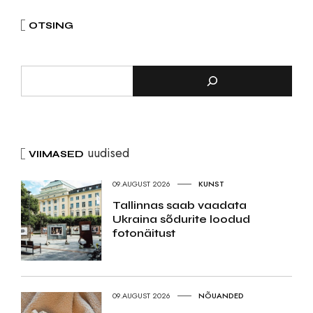
OTSING
uudised
VIIMASED
09.AUGUST 2026
KUNST
Tallinnas saab vaadata
Ukraina sõdurite loodud
fotonäitust
09.AUGUST 2026
NÕUANDED