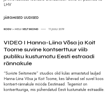
LHV
JÄRGMISED UUDISED
KODU
>
MELU
SELTSKOND
11.JUULI 2019
VIDEO I Hanna-Liina Võsa ja Koit
Toome suvine kontserttuur viib
publiku kustumatu Eesti estraadi
rännakule
“Suviste Seitsmeste” stuudios olid külas armastatud lauljad
Hanna-Liina Võsa ja Koit Toome, kes lähevad sel suvel koos
kontsert-rännakule mööda Eestimaad. Tegemist on
kontserttuuriga, mis pühendatud Eesti kustumatule estraadile.