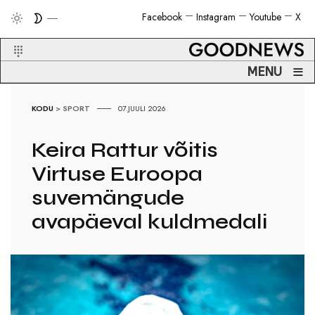
Facebook
Instagram
Youtube
X
≡
MENU
KODU
>
SPORT
07.JUULI 2026
Keira Rattur võitis
Virtuse Euroopa
suvemängude
avapäeval kuldmedali