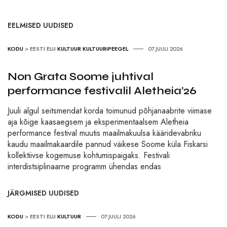
EELMISED UUDISED
KODU
>
EESTI ELU
KULTUUR
KULTUURIPEEGEL
07.JUULI 2026
Non Grata Soome juhtival
performance festivalil Aletheia’26
Juuli algul seitsmendat korda toimunud põhjanaabrite viimase
aja kõige kaasaegsem ja eksperimentaalsem Aletheia
performance festival muutis maailmakuulsa kääridevabriku
kaudu maailmakaardile pannud väikese Soome küla Fiskarsi
kollektiivse kogemuse kohtumispaigaks. Festivali
interdistsiplinaarne programm ühendas endas
JÄRGMISED UUDISED
KODU
>
EESTI ELU
KULTUUR
07.JUULI 2026