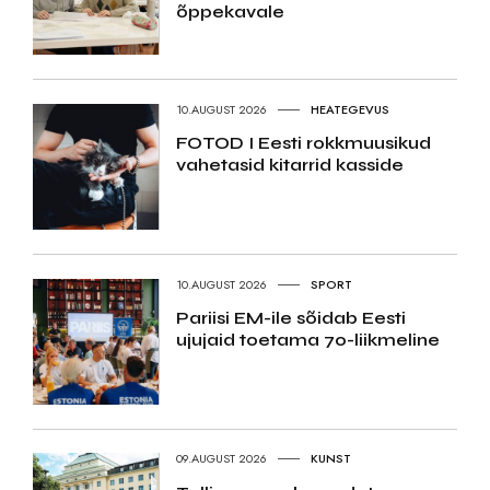
õppekavale
10.AUGUST 2026
HEATEGEVUS
FOTOD I Eesti rokkmuusikud
vahetasid kitarrid kasside
10.AUGUST 2026
SPORT
Pariisi EM-ile sõidab Eesti
ujujaid toetama 70-liikmeline
09.AUGUST 2026
KUNST