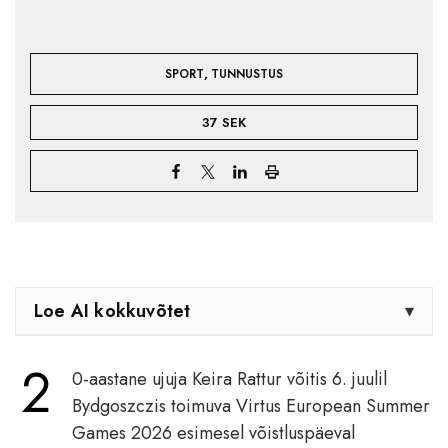
,
SPORT
TUNNUSTUS
37 SEK
Loe AI kokkuvõtet
▾
2
0-aastane ujuja Keira Rattur võitis 6. juulil
Bydgoszczis toimuva Virtus European Summer
Games 2026 esimesel võistluspäeval