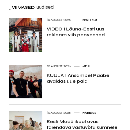
uudised
VIIMASED
10.AUGUST 2026
EESTI ELU
VIDEO I Lõuna-Eesti uus
reklaam viib peovennad
10.AUGUST 2026
MELU
KUULA I Ansambel Paabel
avaldas uue pala
10.AUGUST 2026
HARIDUS
Eesti Maaülikool avas
täiendava vastuvõtu kümnele