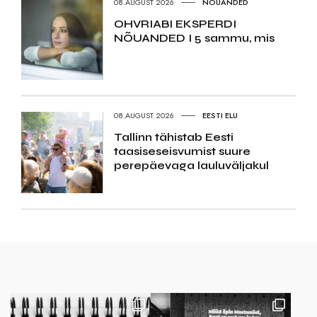
08.AUGUST 2026
NÕUANDED
OHVRIABI EKSPERDI
NÕUANDED I 5 sammu, mis
08.AUGUST 2026
EESTI ELU
Tallinn tähistab Eesti
taasiseseisvumist suure
perepäevaga lauluväljakul