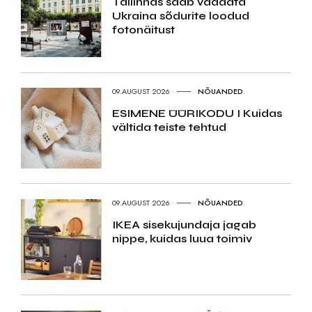
Tallinnas saab vaadata
Ukraina sõdurite loodud
fotonäitust
09.AUGUST 2026
NÕUANDED
ESIMENE ÜÜRIKODU I Kuidas
vältida teiste tehtud
09.AUGUST 2026
NÕUANDED
IKEA sisekujundaja jagab
nippe, kuidas luua toimiv