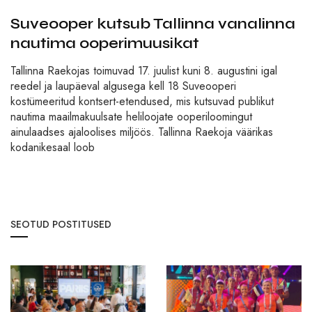
Suveooper kutsub Tallinna vanalinna
nautima ooperimuusikat
Tallinna Raekojas toimuvad 17. juulist kuni 8. augustini igal
reedel ja laupäeval algusega kell 18 Suveooperi
kostümeeritud kontsert-etendused, mis kutsuvad publikut
nautima maailmakuulsate heliloojate ooperiloomingut
ainulaadses ajaloolises miljöös. Tallinna Raekoja väärikas
kodanikesaal loob
SEOTUD POSTITUSED