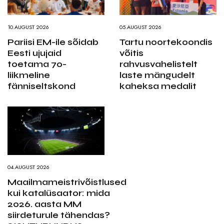
10.AUGUST 2026
05.AUGUST 2026
Pariisi EM-ile sõidab
Tartu noortekoondis
Eesti ujujaid
võitis
toetama 70-
rahvusvahelistelt
liikmeline
laste mängudelt
fänniseltskond
kaheksa medalit
04.AUGUST 2026
Maailmameistrivõistlused
kui katalüsaator: mida
2026. aasta MM
siirdeturule tähendas?