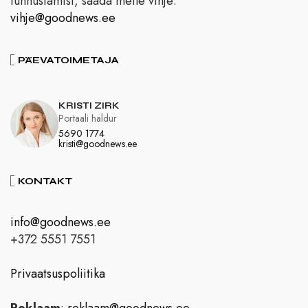
tunnustamist, saada meile vihje:
vihje@goodnews.ee
PÄEVATOIMETAJA
KRISTI ZIRK
Portaali haldur
5690 1774
kristi@goodnews.ee
KONTAKT
info@goodnews.ee
+372 5551 7551
Privaatsuspoliitika