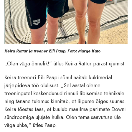
Keira Rattur ja treener Eili Paap. Foto: Marge Kato
„Olen väga õnnelik!“ ütles Keira Rattur pärast ujumist.
Keira treeneri Eili Paapi sõnul näitab kuldmedal
järjepideva töö olulisust. „Sel aastal oleme
treeningutel keskendunud rinnuli libisemise tehnikale
ning tänane tulemus kinnitab, et liigume õiges suunas.
Keira tõestas taas, et kuulub maailma parimate Downi
sündroomiga ujujate hulka. Olen tema saavutuse üle
väga uhke,“ ütles Paap.