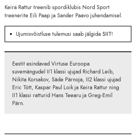
Keira Rattur treenib spordiklubis Nord Sport
treenerite Eili Paap ja Sander Paavo juhendamisel.
Ujumisvõistluse tulemusi saab jälgida
SIIT
!
Eestit esindavad Virtuse Euroopa
suvemängudel II1 klassi ujujad Richard Leib,
Nikita Korsakov, Säde Pärnoja, II2 klassi ujujad
Eric Tött, Kaspar Paul Loik ja Keira Rattur ning
II1 klassi ratturid Hans Teearu ja Greg-Emil
Pärn.